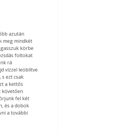
suk meg mindkét 
agasszuk körbe 
zsdás foltokat 
nk rá 
 vízzel leöblítve 
 s ezt csak 
t a kettős 
zt követően 
rjunk fel két 
n, és a dobok 
vni a további 