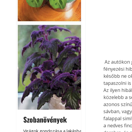
 Az autókon gyakorta keletkeznek kisebb-nagyobb karcok, felpattanó kavics okozta kis 
fényezési hib
később ne ok
tapaszolni is
Az ilyen hib
közelebb a s
azonos színű
sávban, vagy
Szobanövények
Virágoskert: k
falappal sim
a nedves fin
teraszon, laká
Virágok gondozása a lakásban,