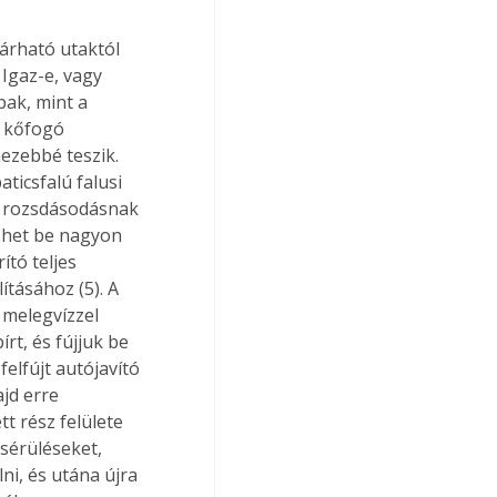
Igaz-e, vagy 
ak, mint a 
, kőfogó 
ezebbé teszik. 
ticsfalú falusi 
 a rozsdásodásnak 
zhet be nagyon 
ító teljes 
ításához (5). A 
 melegvízzel 
t, és fújjuk be 
elfújt autójavító 
jd erre 
t rész felülete 
sérüléseket, 
ni, és utána újra 