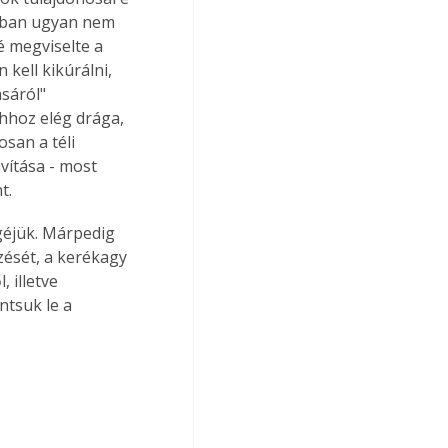
hóban ugyan nem 
é megviselte a 
kell kikúrálni, 
sáról" 
hhoz elég drága, 
san a téli 
vítása - most 
t.
zését, a kerékagy 
 illetve 
ntsuk le a 