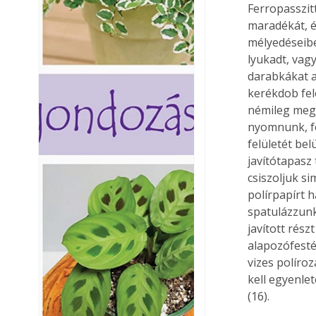
Ferropasszitt
maradékát, é
mélyedéseibe
lyukadt, vag
darabkákat a
kerékdob fel
némileg megk
nyomnunk, fö
felületét bel
javítótapasz 
csiszoljuk s
polírpapírt h
spatulázzunk
javított rész
alapozófesté
vizes políro
kell egyenlet
(16). 