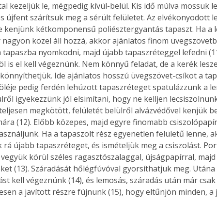
al kezeljük le, mégpedig kívül-belül. Kis idő múlva mossuk le
s újfent szárítsuk meg a sérült felületet. Az elvékonyodott 
 kenjünk kétkomponensű poliésztergyantás tapaszt. Ha a le
y nagyon közel áll hozzá, akkor ajánlatos finom üvegszövetb
 tapaszba nyomkodni, majd újabb tapaszréteggel lefedni (11)
öl is el kell végeznünk. Nem könnyű feladat, de a kerék lesze
önnyíthetjük. Ide ajánlatos hosszú üvegszövet-csíkot a ta
léje pedig ferdén lehúzott tapaszréteget spatulázzunk a le
ülről igyekezzünk jól elsimítani, hogy ne kelljen lecsiszolnunk
teljesen megkötött, felületét belülről alvázvédővel kenjük be
imára (12). Előbb közepes, majd egyre finomabb csiszolópapír
asználjunk. Ha a tapaszolt rész egyenetlen felületű lenne, a
 rá újabb tapaszréteget, és ismételjük meg a csiszolást. Por
t vegyük körül széles ragasztószalaggal, újságpapírral, majd 
ket (13). Száradását hőlégfúvóval gyorsíthatjuk meg. Utána
zást kell végeznünk (14), és lemosás, száradás után már csak
esen a javított részre fújnunk (15), hogy eltűnjön minden, a j