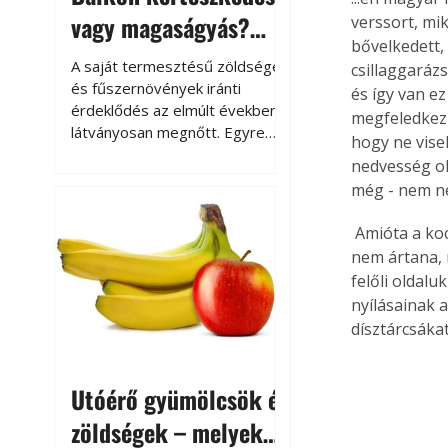
vagy magaságyás?
verssort, mi
bővelkedett,
Helytakarékos
A saját termesztésű zöldségek
csillaggarázs
kertészkedés
és fűszernövények iránti
és így van e
érdeklődés az elmúlt években
megfeledkezn
látványosan megnőtt. Egyre
hogy ne visel
többen szeretnék tudni, honnan
nedvesség ok
származik az élelmiszer az
még - nem ne
asztalukra, miközben a
kertészkedés sokak számára
 Amióta a kocsik kerekeit kívülről dísztárcsák fedik, nemigen nézünk mögéjük. Márpedig 
kikapcsolódást és feltöltődést
nem ártana, m
is jelent.
felőli oldalu
nyílásainak a
dísztárcsákat
Utóérő gyümölcsök és
zöldségek – melyek