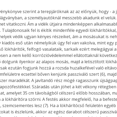
 dágványban, a személyautóknál messzebb akadunk el velük. 
het vitatkozni. Ám a vidék útjaira mindenképpen alkalmasabb
Együtt jobban megéri!
 Tulajdonosaik fel is ékítik mindenféle egyedi lökhárítókkal
Bővebb információ itt!
k az
Együtt jobban megéri! A
melyek védik ugyan kényes részeiket, ám a mosásukat is neh
mester
könyvek tetszőleges
 kiadós eső után némelyikük úgy fel van vakolva, mint egy pa
er Old
párosítással kedvezményes
cső lökhárítók, felfogó vasalataik, sarkaik ezért melegágyai
áron, 0 Ft postaköltséggel
nösen a nem kellő korrózióvédelemmel ellátottaknál követke
ptapir új,
megrendelhetők!
 dolgunk ilyenkor az alapos mosás, majd a letisztított lökhár
és egyedi
Csak ezután fogjunk hozzá a rozsda huzalkefével való eltávol
tt
fémfelületre ecsettel bőven kenjünk passziváló szert (6), majd
lvasására
szer maradékát. A javítandó rész mögé ragasszunk újságpapír
elefonon
lapozófestékkel. Száradás után jöhet a két vékony rétegben f
nyelmesen
at, amelyet 35 cm távolságból célszerű előbb hosszában, ma
ben vagy
 lökhárítóra szórni. A festés akkor megfelelő, ha a befestet
t is
. Bárhol,
a, szemcsementes lesz (7). Ha a lökhárítócső felületén egyéb 
ön élve
okat is észlelünk, akkor az egész darabot célszerű passzivál
ashatók az