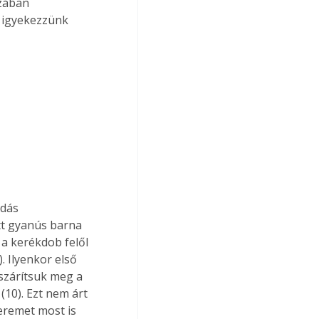
zában 
 igyekezzünk 
tt gyanús barna 
a kerékdob felől 
. Ilyenkor első 
szárítsuk meg a 
(10). Ezt nem árt 
eremet most is 