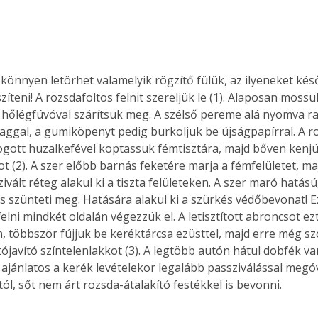
zíteni! A rozsdafoltos felnit szereljük le (1). Alaposan mos
d hőlégfúvóval szárítsuk meg. A szélső pereme alá nyomva r
aggal, a gumiköpenyt pedig burkoljuk be újságpapírral. A ro
gott huzalkefével koptassuk fémtisztára, majd bőven kenjü
t (2). A szer előbb barnás feketére marja a fémfelületet, majd
ivált réteg alakul ki a tiszta felületeken. A szer maró hatású,
és szünteti meg. Hatására alakul ki a szürkés védőbevonat! Ez
elni mindkét oldalán végezzük el. A letisztított abroncsot e
, többször fújjuk be keréktárcsa ezüsttel, majd erre még szó
ójavító színtelenlakkot (3). A legtöbb autón hátul dobfék va
s ajánlatos a kerék levételekor legalább passziválással megó
l, sőt nem árt rozsda-átalakító festékkel is bevonni. 