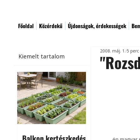
Főoldal
Közérdekű
Újdonságok, érdekességek
Bem
2008. máj. 1.
5 perc
"Rozsd
Kiemelt tartalom
Balkon kertészkedés
...én magyar