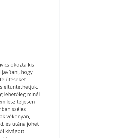
 javítani, hogy 
felütéseket 
s eltüntethetjük. 
g lehetőleg minél 
m lesz teljesen 
nban széles 
sak vékonyan, 
d, és utána jöhet 
ől kivágott 