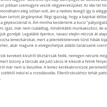
kor jobban szemügyre veszik négykerekűjüket. Az idei tél 
 mondhatni elég sótlan volt, ám a nedves levegő így is elégg
ban tartott járgányokat. Régi igazság, hogy a bajokat időben 
z a gépkocsiknál is. Ám mintha kezdenénk a kocsi "pátyolgatá
i. Igaz, már nem családtag, mindinkább munkaeszköz, de a
jük gondját. Legalább ilyenkor, tavasz elején nézzük át alapo
ozta lemezkárokat, mert a jelentéktelennek tűnő hibák kija
héz, akár magunk is elvégezhetjük alábbi tanácsaink szerin
ert bizony a tárcsák alá jutó sáros lé kikezdi a felnik fénye
król már nem is beszélve. A lemez kerékabroncsok peremeitől,
 szélétől indul el a rozsdásodás. Ellenőrzésükhöz tehát patti
. 