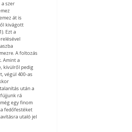
 a szer 
lemez 
mez át is 
ől kivágott 
. Ezt a 
relésével 
paszba 
mezre. A foltozás 
. Amint a 
, kívülről pedig 
t, végül 400-as 
kkor 
talanítás után a 
fújjunk rá 
 még egy finom 
 a fedőfestéket 
avításra utaló jel 