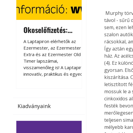
 Murphy törvénykönyve szerint a terepjáróknak az az előnyük, hogy - a járható utaktól 
távol - sűrű
sem, ezen le
Okoselőfizetés:
Okoselőfizetés
szalon autók.
Ezermester Extra
A Laptapiron elérhetők az
A Laptapiron elérhető
rácsokkal, a
Ezermester, az Ezermester
Ezermester, az Ezer
Így aztán egy
Extra és az Ezermester Old
Extra és az Ezermest
ház. Az acél
Timer lapszámai,
Timer lapszámai,
(4). Ez külö
visszamenőleg is! A Laptapir új,
visszamenőleg is! A La
gyorsan. Első
innovatív, praktikus és egyedi
innovatív, praktikus 
kiszárítása. 
megoldás a nyomtatott
megoldás a nyomtato
letisztított 
magazinok digitális olvasására
magazinok digitális o
mossuk le a 
számítógépen, okostelefonon
számítógépen, okost
cinkoxidos a
vagy táblagépen. Kényelmesen
vagy táblagépen. Ké
festék bevon
Kiadványaink
az otthonában, útközben vagy
az otthonában, útköz
merőlegesen a
nyaralás, pihenés alatt is
nyaralás, pihenés alat
elérhetők lapszámaink. Bárhol,
elérhetők lapszámaink
teljesen sim
bármikor, akár külföldön élve
bármikor, akár külföld
mélyebb karc
vagy dolgozva is olvashatók az
vagy dolgozva is olv