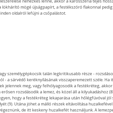
a leszerelése nehézkes lenne, akkor a karosszéria tejes hoss
. A
 lökhárító mögé újságpapírt, a festékszóró flakonnal pedig
megoldás,
inden oldalról lefújni a csőpalástot. 
l - a sárvédő keréknyílásának visszaperemezett széle. Ha i
ek jelennek meg, vagy felhólyagosodik a festékréteg, akkor 
erősen rozsdásodik a lemez, és közel áll a kilyukadáshoz (8)
egyen, hogy a festékréteg lekaparása után hőlégfúvóval jól 
yét (9). Utána jöhet a málló részek eltávolítása huzalkefével 
elvégeznünk, de itt keskeny huzalkefét használjunk. A lemezp