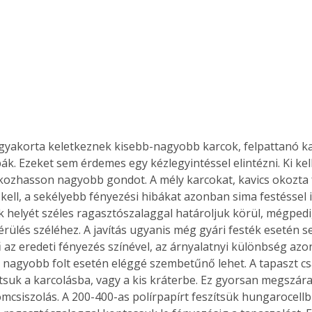
ák. Ezeket sem érdemes egy kézlegyintéssel elintézni. Ki kell
ozhasson nagyobb gondot. A mély karcokat, kavics okozta 
 kell, a sekélyebb fényezési hibákat azonban sima festéssel i
ák helyét széles ragasztószalaggal határoljuk körül, mégpedi
érülés széléhez. A javítás ugyanis még gyári festék esetén se
 az eredeti fényezés színével, az árnyalatnyi különbség azo
 nagyobb folt esetén eléggé szembetűnő lehet. A tapaszt c
ertben,
Gyógyító növények: a
ítsuk a karcolásba, vagy a kis kráterbe. Ez gyorsan megszára
omcsiszolás. A 200-400-as polírpapírt feszítsük hungarocellb
sban
természet kincsei az