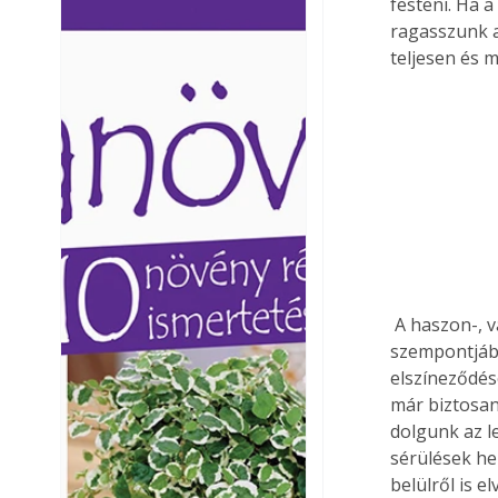
festeni. Ha 
Ezermester lapszámai. A
Ezermester lapszámai
ragasszunk a
Laptapir kényelmes megoldás,
Laptapir kényelmes 
teljesen és m
mert: – t
mert: – t
 A haszon-, vagy személygépkocsik talán legkritikusabb része - rozsdásodás 
szempontjábó
elszíneződés
már biztosan 
dolgunk az l
sérülések hel
belülről is 