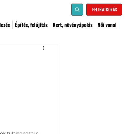
FELIRATKOZÁS
dezés
Építés, felújítás
Kert, növényápolás
Női vonal
ók tulajdonosai e 