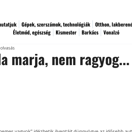
utatjuk
Gépek, szerszámok, technológiák
Otthon, lakberen
Életmód, egészség
Kismester
Barkács
Vonalzó
 olvasás
a marja, nem ragyog...
 nemes vagyok" idézhetik ilyentájt dünnyögve az idősebb aut