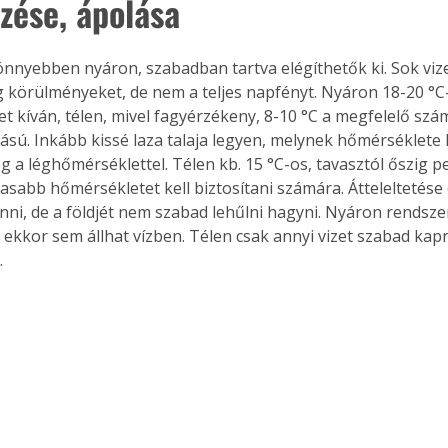
ezése, ápolása
önnyebben nyáron, szabadban tartva elégíthetők ki. Sok vizet
g körülményeket, de nem a teljes napfényt. Nyáron 18-20 °C
t kíván, télen, mivel fagyérzékeny, 8-10 °C a megfelelő szám
ású. Inkább kissé laza talaja legyen, melynek hőmérséklete 
 a léghőmérséklettel. Télen kb. 15 °C-os, tavasztól őszig pe
sabb hőmérsékletet kell biztosítani számára. Átteleltetése
enni, de a földjét nem szabad lehűlni hagyni. Nyáron rendsze
ekkor sem állhat vízben. Télen csak annyi vizet szabad kapni
 