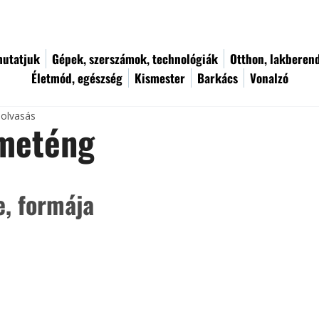
utatjuk
Gépek, szerszámok, technológiák
Otthon, lakberen
Életmód, egészség
Kismester
Barkács
Vonalzó
 olvasás
meténg
e, formája