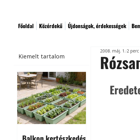
Főoldal
Közérdekű
Újdonságok, érdekességek
Bem
2008. máj. 1.
2 perc
Rózsa
Kiemelt tartalom
Eredet
Balkon kertészkedés