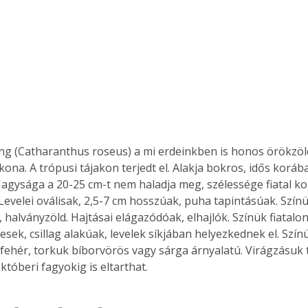
g (Catharanthus roseus) a mi erdeinkben is honos örökzö
ona. A trópusi tájakon terjedt el. Alakja bokros, idős korába
 Nagysága a 20-25 cm-t nem haladja meg, szélessége fiatal ko
evelei oválisak, 2,5-7 cm hosszúak, puha tapintásúak. Színü
 halványzöld. Hajtásai elágazódóak, elhajlók. Színük fiatalon
esek, csillag alakúak, levelek síkjában helyezkednek el. Színük
 fehér, torkuk bíborvörös vagy sárga árnyalatú. Virágzásuk 
tóberi fagyokig is eltarthat.