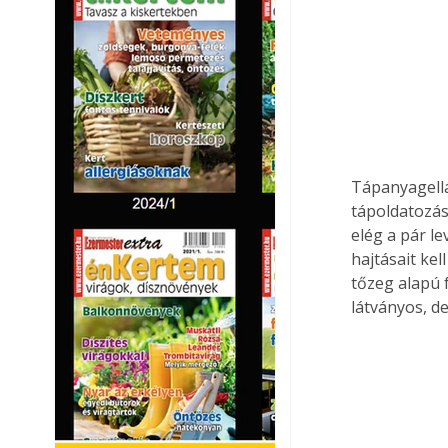
Tápanyagell
tápoldatozás
elég a pár l
hajtásait kel
tőzeg alapú f
látványos, d