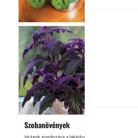
Szú és más faron
ismerjük fel és 
Szobanövények
Virágoskert: k
teraszon, laká
Virágok gondozása a lakásban,