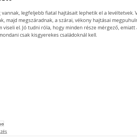
. A
 vannak, legfeljebb fiatal hajtásait lephetik el a levéltetvek. 
megoldás,
, majd megszáradnak, a szárai, vékony hajtásai megpuhuln
m viseli el. Jó tudni róla, hogy minden része mérgező, emiat
emondani csak kisgyerekes családoknál kell.
sa
ezés