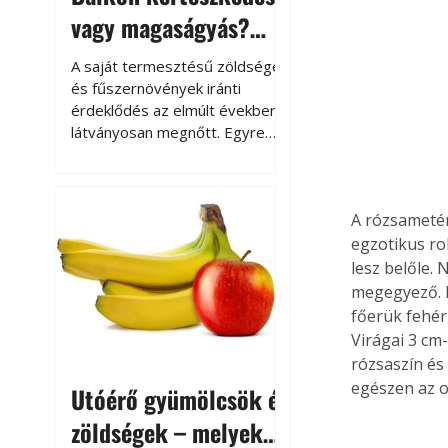
vagy magaságyás?
Helytakarékos
A saját termesztésű zöldségek
kertészkedés
és fűszernövények iránti
érdeklődés az elmúlt években
látványosan megnőtt. Egyre
többen szeretnék tudni, honnan
származik az élelmiszer az
asztalukra, miközben a
A rózsametén
kertészkedés sokak számára
kikapcsolódást és feltöltődést
egzotikus rok
is jelent.
lesz belőle.
megegyező. L
főerük fehér,
Virágai 3 cm-
rózsaszín és
egészen az ok
Utóérő gyümölcsök és
zöldségek – melyek