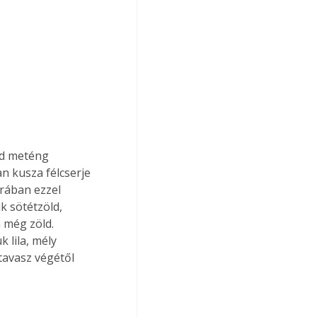
ld meténg 
n kusza félcserje 
rában ezzel 
k sötétzöld, 
 még zöld. 
 lila, mély 
tavasz végétől 