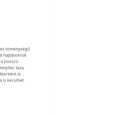
pes töménységű 
l hajtásoknál 
 a hosszú 
melyhez laza, 
iterként is 
 is kerülhet.