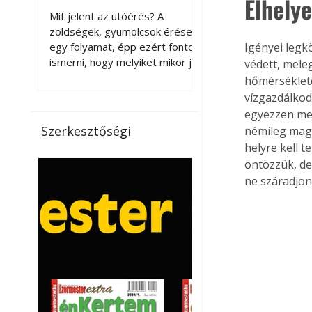
Elhely
érnek tovább leszedés
Mit jelent az utóérés? A
után?
zöldségek, gyümölcsök érése
egy folyamat, épp ezért fontos
Igényei legk
ismerni, hogy melyiket mikor jó
védett, mele
leszedni. Meg kell különböztetni
hőmérséklete
a gazdasági és a biológiai
vízgazdálkod
érettséget. Például a
egyezzen meg
paradicsomot sokszor
Szerkesztőségi
némileg maga
gazdasági érettségben, azaz
helyre kell t
félig éretten szedik le, ezután
öntözzük, de 
utaztatják hosszan, és még
ne száradjon.
pulton tartható kell legyen.
Utóérik eközben, de nem lesz
olyan ízű, mint amit a saját
kertünkben, biológiai
érettségben szedünk le. Teljes
érettségben szedve nem
tárolható h