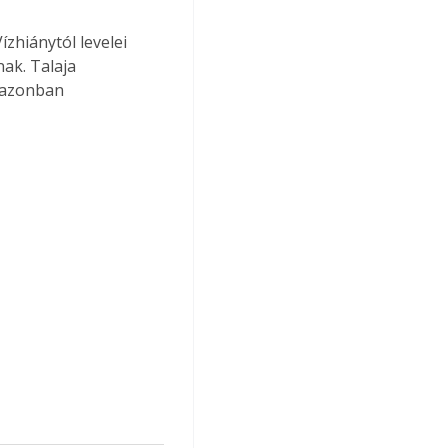
Vízhiánytól levelei 
ak. Talaja 
t azonban 