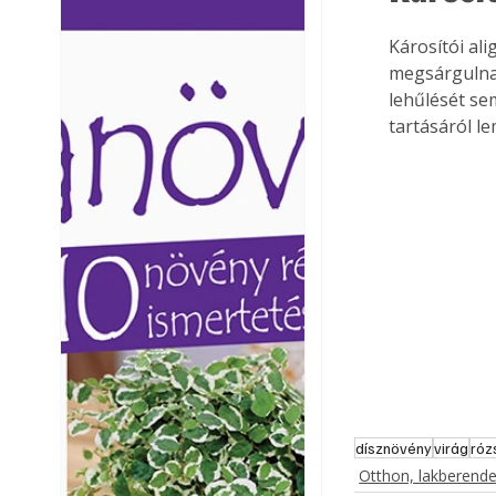
Ezermester lapszámai. A
Ezermester lapszámai
Károsítói alig
Laptapir kényelmes megoldás,
Laptapir kényelmes 
mert: – t
mert: – t
megsárgulnak
lehűlését se
tartásáról l
dísznövény
virág
róz
Otthon, lakberend