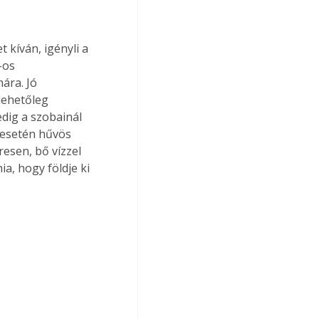
 kíván, igényli a 
-os 
ára. Jó 
lehetőleg 
dig a szobainál 
 esetén hűvös 
resen, bő vízzel 
a, hogy földje ki 