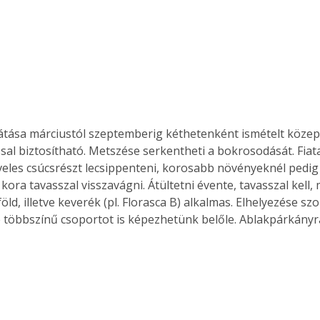
átása márciustól szeptemberig kéthetenként ismételt köze
sal biztosítható. Metszése serkentheti a bokrosodását. Fiata
eveles csúcsrészt lecsippenteni, korosabb növényeknél pedig
l kora tavasszal visszavágni. Átültetni évente, tavasszal kell, 
öld, illetve keverék (pl. Florasca B) alkalmas. Elhelyezése szol
e többszínű csoportot is képezhetünk belőle. Ablakpárkányra