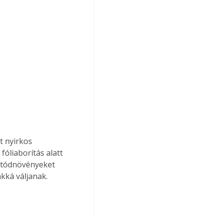
t nyirkos 
liaborítás alatt 
 utódnövényeket 
kká váljanak.