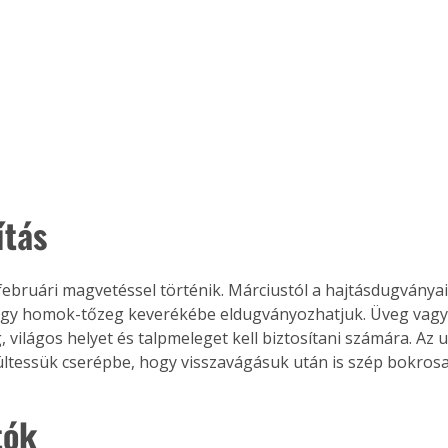
Együtt jobban megéri!
Bővebb információ itt!
k az
Együtt jobban megéri! A
mester
könyvek tetszőleges
er Old
párosítással kedvezményes
áron, 0 Ft postaköltséggel
ítás
ptapir új,
megrendelhetők!
és egyedi
tt
februári magvetéssel történik. Márciustól a hajtásdugványai
lvasására
y homok-tőzeg keverékébe eldugványozhatjuk. Üveg vagy fó
elefonon
nyelmesen
g, világos helyet és talpmeleget kell biztosítani számára. Az
ben vagy
ltessük cserépbe, hogy visszavágásuk után is szép bokrosa
t is
. Bárhol,
tók
ön élve
ashatók az