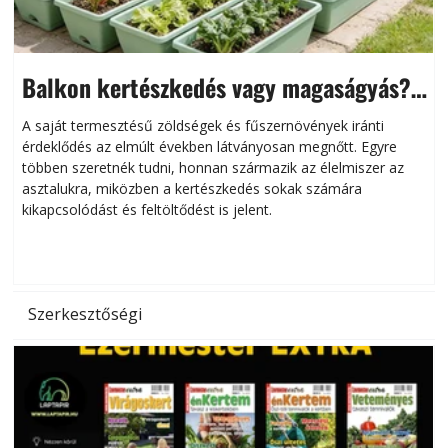
Balkon kertészkedés vagy magaságyás?
Helytakarékos kertészkedés
A saját termesztésű zöldségek és fűszernövények iránti
érdeklődés az elmúlt években látványosan megnőtt. Egyre
többen szeretnék tudni, honnan származik az élelmiszer az
l
asztalukra, miközben a kertészkedés sokak számára
kikapcsolódást és feltöltődést is jelent.
é
d
Szerkesztőségi