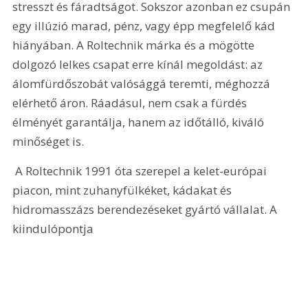
stresszt és fáradtságot. Sokszor azonban ez csupán 
egy illúzió marad, pénz, vagy épp megfelelő kád 
hiányában. A Roltechnik márka és a mögötte 
dolgozó lelkes csapat erre kínál megoldást: az 
álomfürdőszobát valósággá teremti, méghozzá 
elérhető áron. Ráadásul, nem csak a fürdés 
élményét garantálja, hanem az időtálló, kiváló 
minőséget is. 
 A Roltechnik 1991 óta szerepel a kelet-európai 
piacon, mint zuhanyfülkéket, kádakat és 
hidromasszázs berendezéseket gyártó vállalat. A 
kiindulópontja 