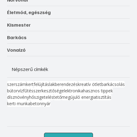
Életmód, egészség
Kismester
Barkács
Vonalzó
Népszerű címkék
szerszám
kert
felújítás
lakberendezés
kreatív ötlet
barkácsolás
bútor
víz
fűtés
szerkesztőség
elektronika
hasznos tippek
dísznövény
hőszigetelés
tető
megújuló energia
tisztítás
kerti munka
beton
nyár