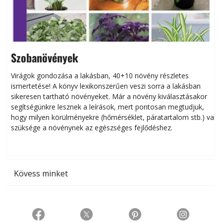
Szobanövények
Virágok gondozása a lakásban, 40+10 növény részletes
ismertetése! A könyv lexikonszerűen veszi sorra a lakásban
s
sikeresen tart­ha­tó növényeket. Már a növény kiválasztásakor
h
segítségünkre lesznek a leírások, mert pontosan megtudjuk,
k
hogy milyen körülményekre (hőmérséklet, páratartalom stb.) van
szüksége a növénynek az egészséges fejlődéshez.
t
Kövess minket