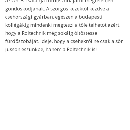
az Ön és családja fürdőszobájáról megfelelően 
gondoskodjanak. A szorgos kezektől kezdve a 
csehországi gyárban, egészen a budapesti 
kollégákig mindenki megteszi a tőle telhetőt azért, 
hogy a Roltechnik még sokáig öltöztesse 
fürdőszobáját. Ideje, hogy a csehekről ne csak a sör 
jusson eszünkbe, hanem a Roltechnik is!