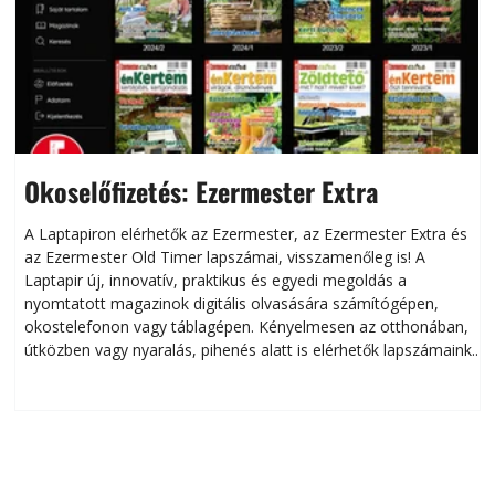
Okoselőfizetés: Ezermester Extra
A Laptapiron elérhetők az Ezermester, az Ezermester Extra és
az Ezermester Old Timer lapszámai, visszamenőleg is! A
Laptapir új, innovatív, praktikus és egyedi megoldás a
L
nyomtatott magazinok digitális olvasására számítógépen,
okostelefonon vagy táblagépen. Kényelmesen az otthonában,
útközben vagy nyaralás, pihenés alatt is elérhetők lapszámaink.
ú
Bárhol, bármikor, akár külföldön élve vagy dolgozva is
B
olvashatók az Ezermester lapszámai. A Laptapir kényelmes
megoldás, mert: – t