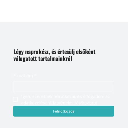
Légy naprakész, és értesülj elsőként
válogatott tartalmainkról
E-mail cím
*
Igen, szeretnék feliratkozni, és elfogadom az 
adatkezelést. 
Adatvédelmi tájékoztató
Feliratkozás