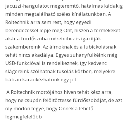
jacuzzi-hangulatot megteremtő, hatalmas kádakig 
minden megtalálható széles kínálatunkban. A 
Roltechnik arra sem rest, hogy egyedi 
berendezéssel lepje meg Önt, hiszen a termékeket 
akár a fürdőszoba méreteihez is igazítják 
szakembereink. Az álmoknak és a lubickolásnak 
tehát nincs akadálya. Egyes zuhanyfülkéink még 
USB-funkcióval is rendelkeznek, így kedvenc 
slágereink szólhatnak tusolás közben, melyekre 
bátran karaokézhatunk egy jót. 
 A Roltechnik mottójához híven tehát kész arra, 
hogy ne csupán felöltöztesse fürdőszobáját, de azt 
oly módon tegye, hogy Önnek a lehető 
legmegfelelőbb 