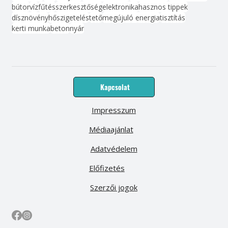
bútor
víz
fűtés
szerkesztőség
elektronika
hasznos tippek
dísznövény
hőszigetelés
tető
megújuló energia
tisztítás
kerti munka
beton
nyár
Kapcsolat
Impresszum
Médiaajánlat
Adatvédelem
Előfizetés
Szerzői jogok