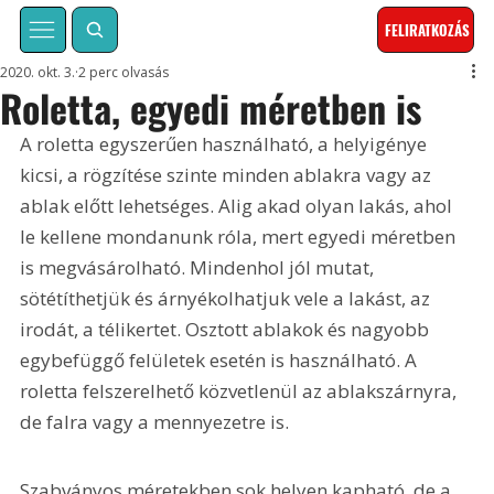
FELIRATKOZÁS
2020. okt. 3.
2 perc olvasás
Roletta, egyedi méretben is
A roletta egyszerűen használható, a helyigénye 
kicsi, a rögzítése szinte minden ablakra vagy az 
ablak előtt lehetséges. Alig akad olyan lakás, ahol 
le kellene mondanunk róla, mert egyedi méretben 
is megvásárolható. Mindenhol jól mutat, 
sötétíthetjük és árnyé­kolhatjuk vele a lakást, az 
irodát, a télikertet. Osztott ablakok és nagyobb 
egybefüggő felületek esetén is használható. A 
roletta felszerelhető közvetlenül az ablakszárnyra, 
de falra vagy a mennyezetre is.
Szabványos méretekben sok helyen kapható, de a 