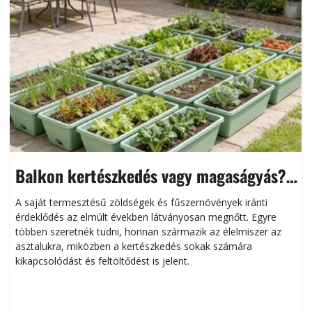
Balkon kertészkedés vagy magaságyás?
Helytakarékos kertészkedés
A saját termesztésű zöldségek és fűszernövények iránti
érdeklődés az elmúlt években látványosan megnőtt. Egyre
többen szeretnék tudni, honnan származik az élelmiszer az
l
asztalukra, miközben a kertészkedés sokak számára
kikapcsolódást és feltöltődést is jelent.
é
d