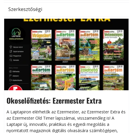
Szerkesztőségi
Okoselőfizetés: Ezermester Extra
A Laptapiron elérhetők az Ezermester, az Ezermester Extra és
az Ezermester Old Timer lapszámai, visszamenőleg is! A
Laptapir új, innovatív, praktikus és egyedi megoldás a
L
nyomtatott magazinok digitális olvasására számítógépen,