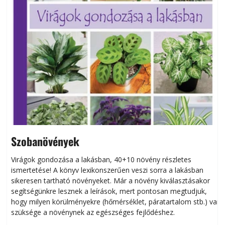
Szobanövények
Virágok gondozása a lakásban, 40+10 növény részletes
ismertetése! A könyv lexikonszerűen veszi sorra a lakásban
s
sikeresen tart­ha­tó növényeket. Már a növény kiválasztásakor
h
segítségünkre lesznek a leírások, mert pontosan megtudjuk,
k
hogy milyen körülményekre (hőmérséklet, páratartalom stb.) van
szüksége a növénynek az egészséges fejlődéshez.