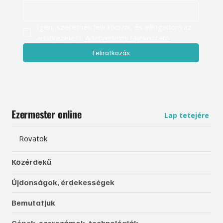
Igen, szeretnék feliratkozni, és elfogadom az 
adatkezelést. 
Adatvédelmi tájékoztató
Feliratkozás
Ezermester online
Lap tetejére
Rovatok
Közérdekű
Újdonságok, érdekességek
Bemutatjuk
Gépek, szerszámok, technológiák