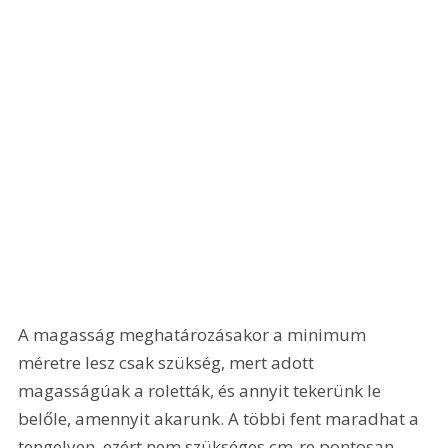
A magasság meghatározásakor a minimum 
méretre lesz csak szükség, mert adott 
magasságúak a roletták, és annyit tekerünk le 
belőle, amennyit akarunk. A többi fent maradhat a 
tengelyen, ezért nem szükséges cm-re pontosan 