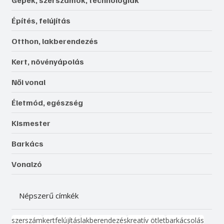
Építés, felújítás
Otthon, lakberendezés
Kert, növényápolás
Női vonal
Életmód, egészség
Kismester
Barkács
Vonalzó
Népszerű címkék
szerszám
kert
felújítás
lakberendezés
kreatív ötlet
barkácsolás