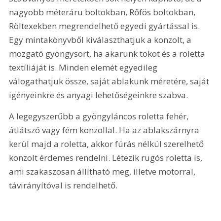
nagyobb méteráru boltokban, Rőfös boltokban, 
Röltexekben megrendelhető egyedi gyártással is. 
Egy mintakönyvből kiválaszthatjuk a konzolt, a 
mozgató gyöngysort, ha akarunk tokot és a roletta 
textíliáját is. Minden elemét egyedileg 
válogathatjuk össze, saját ablakunk méretére, saját 
igényeinkre és anyagi lehetőségeinkre szabva.
A legegyszerűbb a gyöngyláncos roletta fehér, 
átlátszó vagy fém konzollal. Ha az ablakszárnyra 
kerül majd a roletta, akkor fúrás nélkül szerelhető 
konzolt érdemes rendelni. Létezik rugós roletta is, 
ami szakaszosan állítható meg, illetve motorral, 
távirányítóval is rendelhető.