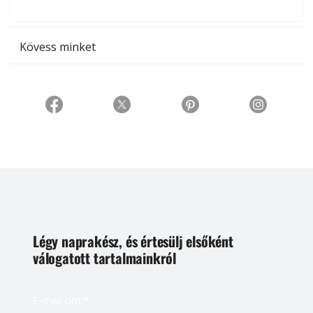
t
Kövess minket
Légy naprakész, és értesülj elsőként
válogatott tartalmainkról
E-mail cím
*