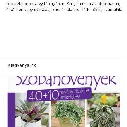
okostelefonon vagy táblagépen. Kényelmesen az otthonában,
útközben vagy nyaralás, pihenés alatt is elérhetők lapszámaink.
ú
Bárhol, bármikor, akár külföldön élve vagy dolgozva is
B
olvashatók az Ezermester lapszámai. A Laptapir kényelmes
megoldás, mert: – t
Kiadványaink