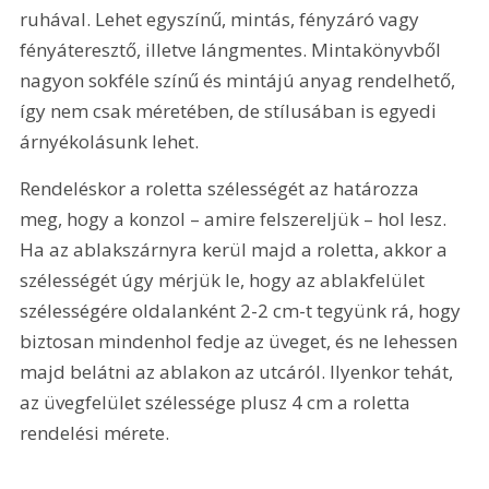
ruhával. Lehet egyszínű, mintás, fényzáró vagy 
fényáteresztő, illetve lángmentes. Mintakönyvből 
nagyon sokféle színű és mintájú anyag rendelhető, 
így nem csak méretében, de stílusában is egyedi 
árnyékolásunk lehet.
Rendeléskor a roletta szélességét az határozza 
meg, hogy a konzol – amire felszereljük – hol lesz. 
Ha az ablakszárnyra kerül majd a roletta, akkor a 
szélességét úgy mérjük le, hogy az ablakfelület 
szélességére oldalanként 2-2 cm-t tegyünk rá, hogy 
biztosan mindenhol fedje az üveget, és ne lehessen 
majd belátni az ablakon az utcáról. Ilyenkor tehát, 
az üvegfelület szélessége plusz 4 cm a roletta 
rendelési mérete.