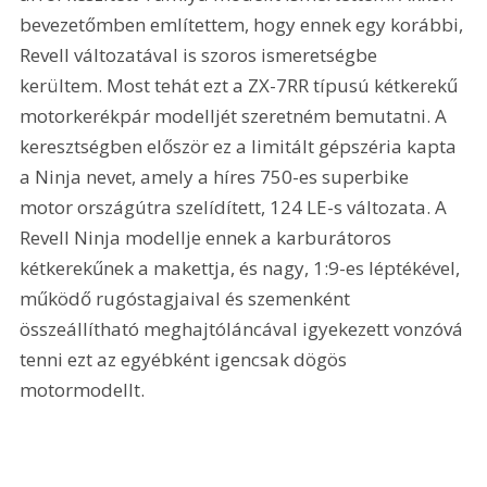
bevezetőmben említettem, hogy ennek egy korábbi, 
Revell változatával is szoros ismeretségbe 
kerültem. Most tehát ezt a ZX-7RR típusú kétkerekű 
motorkerékpár modelljét szeretném bemutatni. A 
keresztségben először ez a limitált gépszéria kapta 
a Ninja nevet, amely a híres 750-es superbike 
motor országútra szelídített, 124 LE-s változata. A 
Revell Ninja modellje ennek a karburátoros 
kétkerekűnek a makettja, és nagy, 1:9-es léptékével, 
működő rugóstagjaival és szemenként 
összeállítható meghajtóláncával igyekezett vonzóvá 
tenni ezt az egyébként igencsak dögös 
motormodellt.