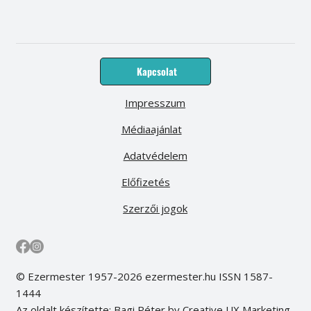
Kapcsolat
Impresszum
Médiaajánlat
Adatvédelem
Előfizetés
Szerzői jogok
© Ezermester 1957-2026 ezermester.hu ISSN 1587-
1444
Az oldalt készítette: Bagi Péter by Creative UX Marketing