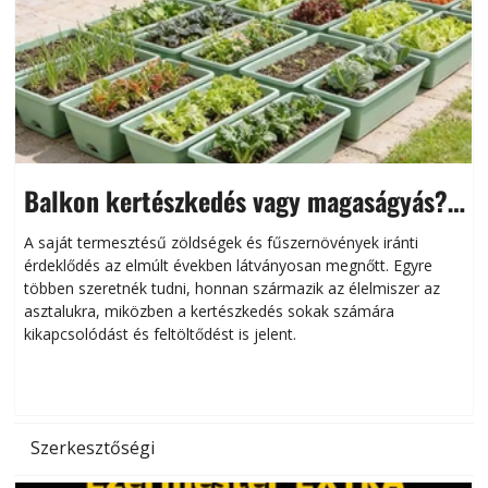
Balkon kertészkedés vagy magaságyás?
Helytakarékos kertészkedés
A saját termesztésű zöldségek és fűszernövények iránti
érdeklődés az elmúlt években látványosan megnőtt. Egyre
többen szeretnék tudni, honnan származik az élelmiszer az
l
asztalukra, miközben a kertészkedés sokak számára
kikapcsolódást és feltöltődést is jelent.
é
d
Szerkesztőségi