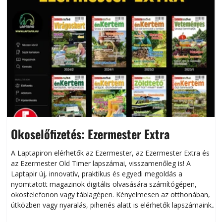
Okoselőfizetés: Ezermester Extra
A Laptapiron elérhetők az Ezermester, az Ezermester Extra és
az Ezermester Old Timer lapszámai, visszamenőleg is! A
Laptapir új, innovatív, praktikus és egyedi megoldás a
L
nyomtatott magazinok digitális olvasására számítógépen,
okostelefonon vagy táblagépen. Kényelmesen az otthonában,
útközben vagy nyaralás, pihenés alatt is elérhetők lapszámaink.
ú
Bárhol, bármikor, akár külföldön élve vagy dolgozva is
B