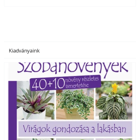
olvashatók az Ezermester lapszámai. A Laptapir kényelmes
megoldás, mert: – t
Kiadványaink