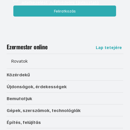
adatkezelést. 
Adatvédelmi tájékoztató
Feliratkozás
Ezermester online
Lap tetejére
Rovatok
Közérdekű
Újdonságok, érdekességek
Bemutatjuk
Gépek, szerszámok, technológiák
Építés, felújítás