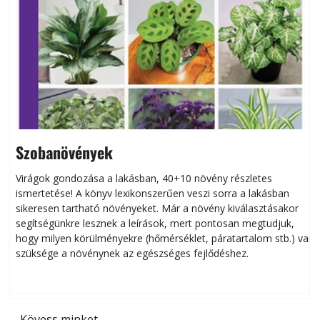
Szobanövények
Virágok gondozása a lakásban, 40+10 növény részletes
ismertetése! A könyv lexikonszerűen veszi sorra a lakásban
s
sikeresen tart­ha­tó növényeket. Már a növény kiválasztásakor
h
segítségünkre lesznek a leírások, mert pontosan megtudjuk,
k
hogy milyen körülményekre (hőmérséklet, páratartalom stb.) van
szüksége a növénynek az egészséges fejlődéshez.
t
Kövess minket