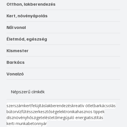
Otthon, lakberendezés
Kert, növényápolás
Női vonal
Életmód, egészség
Kismester
Barkács
Vonalzó
Népszerű címkék
szerszám
kert
felújítás
lakberendezés
kreatív ötlet
barkácsolás
bútor
víz
fűtés
szerkesztőség
elektronika
hasznos tippek
dísznövény
hőszigetelés
tető
megújuló energia
tisztítás
kerti munka
beton
nyár