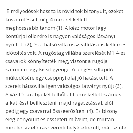
 E mélyedések hossza is rövidnek bizonyult, ezeket 
köszörüléssel még 4 mm-rel kellett 
meghosszabbítanom (1). A kész motor lágy 
kontúrjai ellenére is nagyon valóságos látványt 
nyújtott (2), és a hátsó villa összeállítása is kellemes 
időtöltés volt. A rugóstag villába szerelését M1,4-es 
csavarok könnyítették meg, viszont a rugója 
szerintem egy kicsit gyenge. A lengéscsillapító 
működésére egy cseppnyi olaj jó hatást tett. A 
szerelt hátsóvilla igen valóságos látványt nyújt (3).  
A váz fődarabja két félből állt, erre kellett számos 
alkatrészt beilleszteni, majd ragasztással, elől 
pedig egy csavarral összeerősíteni (4). Ez bizony 
elég bonyolult és összetett művelet, de miután 
minden az előírás szerinti helyére került, már szinte 