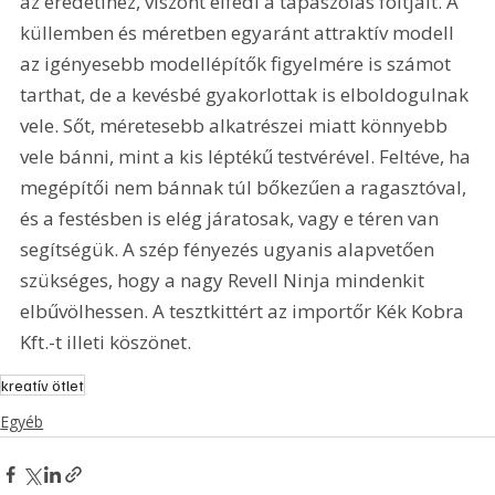
az eredetihez, viszont elfedi a tapaszolás foltjait. A 
küllemben és méretben egyaránt attraktív modell 
az igényesebb modellépítők figyelmére is számot 
tarthat, de a kevésbé gyakorlottak is elboldogulnak 
vele. Sőt, méretesebb alkatrészei miatt könnyebb 
vele bánni, mint a kis léptékű testvérével. Feltéve, ha 
megépítői nem bánnak túl bőkezűen a ragasztóval, 
és a festésben is elég járatosak, vagy e téren van 
segítségük. A szép fényezés ugyanis alapvetően 
szükséges, hogy a nagy Revell Ninja mindenkit 
elbűvölhessen. A tesztkittért az importőr Kék Kobra 
Kft.-t illeti köszönet.
kreatív ötlet
Egyéb