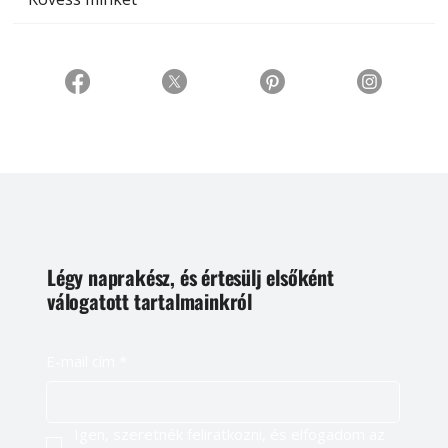
Légy naprakész, és értesülj elsőként
válogatott tartalmainkról
E-mail cím
*
Igen, szeretnék feliratkozni, és elfogadom az 