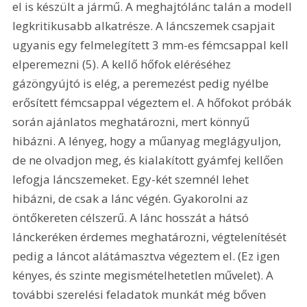
el is készült a jármű. A meghajtólánc talán a modell 
legkritikusabb alkatrésze. A láncszemek csapjait 
ugyanis egy felmelegített 3 mm-es fémcsappal kell 
elperemezni (5). A kellő hőfok eléréséhez 
gázöngyújtó is elég, a peremezést pedig nyélbe 
erősített fémcsappal végeztem el. A hőfokot próbák 
során ajánlatos meghatározni, mert könnyű 
hibázni. A lényeg, hogy a műanyag meglágyuljon, 
de ne olvadjon meg, és kialakított gyámfej kellően 
lefogja láncszemeket. Egy-két szemnél lehet 
hibázni, de csak a lánc végén. Gyakorolni az 
öntőkereten célszerű. A lánc hosszát a hátsó 
lánckeréken érdemes meghatározni, végtelenítését 
pedig a láncot alátámasztva végeztem el. (Ez igen 
kényes, és szinte megismételhetetlen művelet). A 
további szerelési feladatok munkát még bőven 