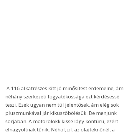
 A 116 alkatrészes kitt jó minősítést érdemelne, ám 
néhány szerkezeti fogyatékossága ezt kérdésessé 
teszi. Ezek ugyan nem túl jelentősek, ám elég sok 
pluszmunkával jár kiküszöbölésük. De menjünk 
sorjában. A motorblokk kissé lágy kontúrú, ezért 
elnagyoltnak tűnik. Néhol, pl. az olajteknőnél, a 