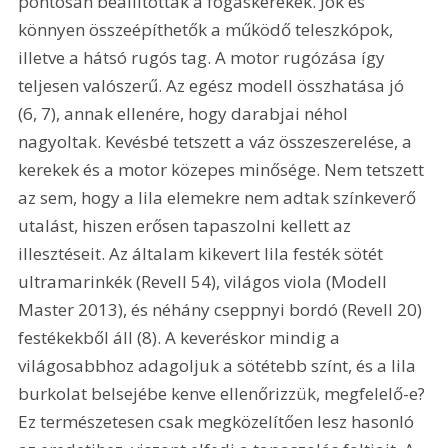
pontosan beállítottak a fogaskerekek. Jók és 
könnyen összeépíthetők a működő teleszkópok, 
illetve a hátsó rugós tag. A motor rugózása így 
teljesen valószerű. Az egész modell összhatása jó 
(6, 7), annak ellenére, hogy darabjai néhol 
nagyoltak. Kevésbé tetszett a váz összeszerelése, a 
kerekek és a motor közepes minősége. Nem tetszett 
az sem, hogy a lila elemekre nem adtak színkeverő 
utalást, hiszen erősen tapaszolni kellett az 
illesztéseit. Az általam kikevert lila festék sötét 
ultramarinkék (Revell 54), világos viola (Modell 
Master 2013), és néhány cseppnyi bordó (Revell 20) 
festékekből áll (8). A keveréskor mindig a 
világosabbhoz adagoljuk a sötétebb színt, és a lila 
burkolat belsejébe kenve ellenőrizzük, megfelelő-e? 
Ez természetesen csak megközelítően lesz hasonló 