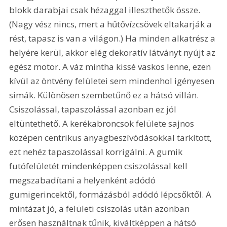
blokk darabjai csak hézaggal illeszthetők össze. 
(Nagy vész nincs, mert a hűtővízcsövek eltakarják a 
rést, tapasz is van a világon.) Ha minden alkatrész a 
helyére kerül, akkor elég dekoratív látványt nyújt az 
egész motor. A váz mintha kissé vaskos lenne, ezen 
kívül az öntvény felületei sem mindenhol igényesen 
simák. Különösen szembetűnő ez a hátsó villán. 
Csiszolással, tapaszolással azonban ez jól 
eltüntethető. A kerékabroncsok felülete sajnos 
középen centrikus anyagbeszívódásokkal tarkított, 
ezt nehéz tapaszolással korrigálni. A gumik 
futófelületét mindenképpen csiszolással kell 
megszabadítani a helyenként adódó 
gumigerincektől, formázásból adódó lépcsőktől. A 
mintázat jó, a felületi csiszolás után azonban 
erősen használtnak tűnik, kiváltképpen a hátsó 