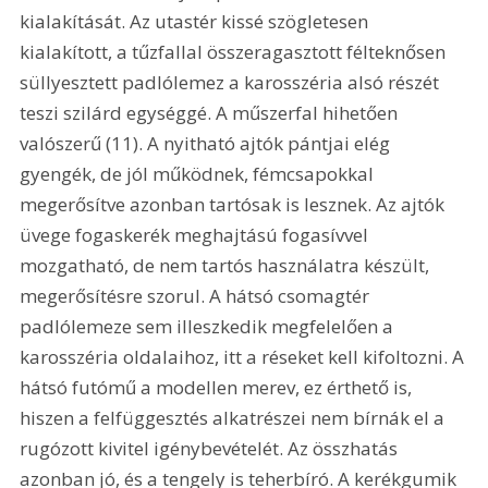
kialakítását. Az utastér kissé szögletesen 
kialakított, a tűzfallal összeragasztott félteknősen 
süllyesztett padlólemez a karosszéria alsó részét 
teszi szilárd egységgé. A műszerfal hihetően 
valószerű (11). A nyitható ajtók pántjai elég 
gyengék, de jól működnek, fémcsapokkal 
megerősítve azonban tartósak is lesznek. Az ajtók 
üvege fogaskerék meghajtású fogasívvel 
mozgatható, de nem tartós használatra készült, 
megerősítésre szorul. A hátsó csomagtér 
padlólemeze sem illeszkedik megfelelően a 
karosszéria oldalaihoz, itt a réseket kell kifoltozni. A 
hátsó futómű a modellen merev, ez érthető is, 
hiszen a felfüggesztés alkatrészei nem bírnák el a 
rugózott kivitel igénybevételét. Az összhatás 
azonban jó, és a tengely is teherbíró. A kerékgumik 