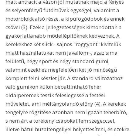
matt antracit alvázon jól mutatnak majd a fényes 
és selyemfényű futóművek egységei, valamint a 
motorblokk alsó része, a kipufogódobok és ennek 
csövei (3). Ezek a jellegzetességek kimondottan a 
gyakorlatlanabb modellépítőknek kedveznek. A 
kerekekhez két slick - sajnos "roggyant" kivitelük 
miatt használatukat nem javallom -, azaz sima 
felületű, négy sport és négy standard gumi, 
valamint ezekhez megfelelően két jó minőségű 
komplett felni készlet jár. A standard változathoz 
való gumikon külön bepattintható fehér 
oldalperemek teszik feleslegessé a festési 
műveletet, ami méltányolandó előny (4). A kerekek 
tengelyre rögzítése azonban nem igazán teherbíró, 
s nem árt a törékeny csapokat fém szegeccsel, 
illetve hátul huzaltengellyel helyettesíteni, és ezekre 