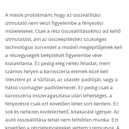
A másik problémám, hogy az összeállítási 
útmutató nem veszi figyelembe a fényezési 
műveleteket. Csak a rész összeállításokhoz ad kellő 
útmutatást, ám az összeépítéshez szükséges 
technológiai sorrendet a modell megépítőjének kell 
a részegységek beépítését figyelembe véve 
kialakítania. Ez pedig elég nehéz feladat, mert 
számos helyen a karosszéria elemek közé kell 
illeszteni pl. a tűzfalat, az utastér padlóját, vagy a 
hátsó csomagtér padlólemezét. Ez pedig csak a 
karosszéria összeragasztása után lehetséges, a 
fényezésre csak ezt követően lehet sort keríteni. Ez 
sok és nehezen kivitelezhető, kitakarást igényel. Az 
autó összeállítása tehát nem felhőtlen munka. Ezt 
követően a részletegységeket vettem szemügyre. A 