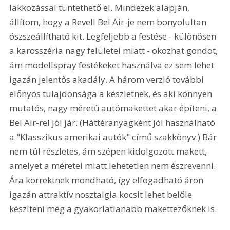
lakkozással tüntethető el. Mindezek alapján, 
állítom, hogy a Revell Bel Air-je nem bonyolultan 
öszszeállítható kit. Legfeljebb a festése - különösen 
a karosszéria nagy felületei miatt - okozhat gondot, 
ám modellspray festékeket használva ez sem lehet 
igazán jelentős akadály. A három verzió további 
előnyös tulajdonsága a készletnek, és aki könnyen 
mutatós, nagy méretű autómakettet akar építeni, a 
Bel Air-rel jól jár. (Háttéranyagként jól használható 
a "Klasszikus amerikai autók" című szakkönyv.) Bár 
nem túl részletes, ám szépen kidolgozott makett, 
amelyet a méretei miatt lehetetlen nem észrevenni. 
Ára korrektnek mondható, így elfogadható áron 
igazán attraktív nosztalgia kocsit lehet belőle 
készíteni még a gyakorlatlanabb makettezőknek is.