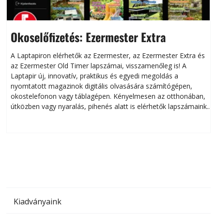
Okoselőfizetés: Ezermester Extra
A Laptapiron elérhetők az Ezermester, az Ezermester Extra és
az Ezermester Old Timer lapszámai, visszamenőleg is! A
Laptapir új, innovatív, praktikus és egyedi megoldás a
L
nyomtatott magazinok digitális olvasására számítógépen,
okostelefonon vagy táblagépen. Kényelmesen az otthonában,
útközben vagy nyaralás, pihenés alatt is elérhetők lapszámaink.
ú
Bárhol, bármikor, akár külföldön élve vagy dolgozva is
B
olvashatók az Ezermester lapszámai. A Laptapir kényelmes
megoldás, mert: – t
Kiadványaink