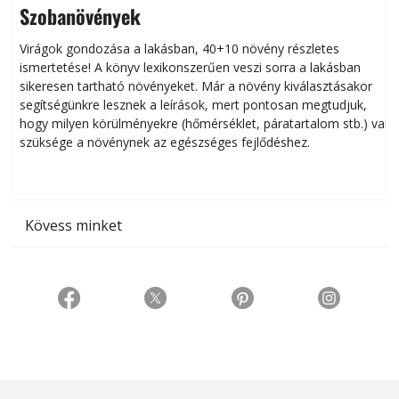
Szobanövények
Virágok gondozása a lakásban, 40+10 növény részletes
ismertetése! A könyv lexikonszerűen veszi sorra a lakásban
s
sikeresen tart­ha­tó növényeket. Már a növény kiválasztásakor
h
segítségünkre lesznek a leírások, mert pontosan megtudjuk,
k
hogy milyen körülményekre (hőmérséklet, páratartalom stb.) van
szüksége a növénynek az egészséges fejlődéshez.
t
Kövess minket