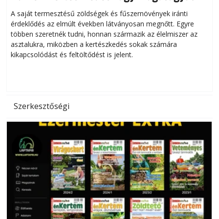
Helytakarékos kertészkedés
A saját termesztésű zöldségek és fűszernövények iránti
érdeklődés az elmúlt években látványosan megnőtt. Egyre
többen szeretnék tudni, honnan származik az élelmiszer az
l
asztalukra, miközben a kertészkedés sokak számára
kikapcsolódást és feltöltődést is jelent.
é
d
Szerkesztőségi