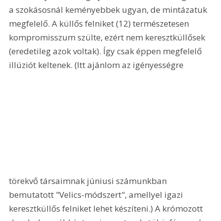
a szokásosnál keményebbek ugyan, de mintázatuk 
megfelelő. A küllős felniket (12) természetesen 
kompromisszum szülte, ezért nem keresztküllősek 
(eredetileg azok voltak). Így csak éppen megfelelő 
illúziót keltenek. (Itt ajánlom az igényességre 
törekvő társaimnak júniusi számunkban 
bemutatott "Velics-módszert", amellyel igazi 
keresztküllős felniket lehet készíteni.) A krómozott 