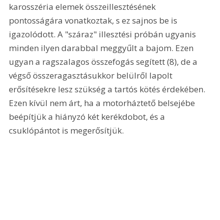
karosszéria elemek összeillesztésének 
pontosságára vonatkoztak, s ez sajnos be is 
igazolódott. A "száraz" illesztési próbán ugyanis 
minden ilyen darabbal meggyűlt a bajom. Ezen 
ugyan a ragszalagos összefogás segített (8), de a 
végső összeragasztásukkor belülről lapolt 
erősítésekre lesz szükség a tartós kötés érdekében. 
Ezen kívül nem árt, ha a motorháztető belsejébe 
beépítjük a hiányzó két kerékdobot, és a 
csuklópántot is megerősítjük. 