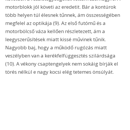
motorblokk jól követi az eredetit. Bár a kontúrok 
több helyen túl élesnek tűnnek, ám összességében 
megfelel az optikája (9). Az első futómű és a 
motorbölcső váza kellően részletezett, ám a 
leegyszerűsítések miatt kissé művinek tűnik. 
Nagyobb baj, hogy a működő rugózás miatt 
veszélyben van a kerékfelfüggesztés szilárdsága 
(10). A vékony csaptengelyek nem sokáig bírják el 
törés nélkül e nagy kocsi elég tetemes önsúlyát. 