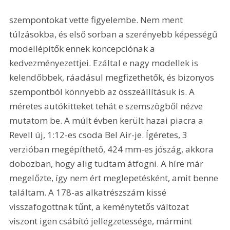
szempontokat vette figyelembe. Nem ment 
túlzásokba, és első sorban a szerényebb képességű 
modellépítők ennek koncepciónak a 
kedvezményezettjei. Ezáltal e nagy modellek is 
kelendőbbek, ráadásul megfizethetők, és bizonyos 
szempontból könnyebb az összeállításuk is. A 
méretes autókitteket tehát e szemszögből nézve 
mutatom be. A múlt évben került hazai piacra a 
Revell új, 1:12-es csoda Bel Air-je. Ígéretes, 3 
verzióban megépíthető, 424 mm-es jószág, akkora 
dobozban, hogy alig tudtam átfogni. A híre már 
megelőzte, így nem ért meglepetésként, amit benne 
találtam. A 178-as alkatrészszám kissé 
visszafogottnak tűnt, a keménytetős változat 
viszont igen csábító jellegzetessége, mármint 