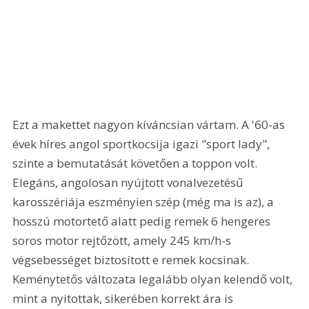
Ezt a makettet nagyon kíváncsian vártam. A '60-as 
évek híres angol sportkocsija igazi "sport lady", 
szinte a bemutatását követően a toppon volt. 
Elegáns, angolosan nyújtott vonalvezetésű 
karosszériája eszményien szép (még ma is az), a 
hosszú motortető alatt pedig remek 6 hengeres 
soros motor rejtőzött, amely 245 km/h-s 
végsebességet biztosított e remek kocsinak. 
Keménytetős változata legalább olyan kelendő volt, 
mint a nyitottak, sikerében korrekt ára is 