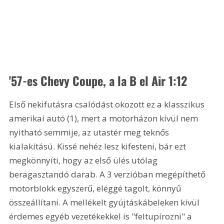
'57-es Chevy Coupe, a la B el Air 1:12 
Első nekifutásra csalódást okozott ez a klasszikus 
amerikai autó (1), mert a motorházon kívül nem 
nyitható semmije, az utastér meg teknős 
kialakítású. Kissé nehéz lesz kifesteni, bár ezt 
megkönnyíti, hogy az első ülés utólag 
beragasztandó darab. A 3 verzióban megépíthető 
motorblokk egyszerű, eléggé tagolt, könnyű 
összeállítani. A mellékelt gyújtáskábeleken kívül 
érdemes egyéb vezetékekkel is "feltupírozni" a 