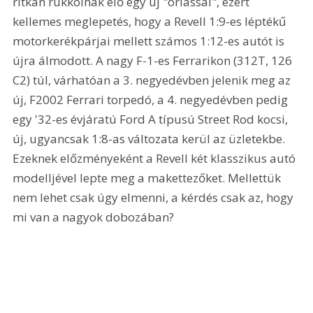
ritkán rukkolnak elő egy új "óriással", ezért 
kellemes meglepetés, hogy a Revell 1:9-es léptékű 
motorkerékpárjai mellett számos 1:12-es autót is 
újra álmodott. A nagy F-1-es Ferrarikon (312T, 126 
C2) túl, várhatóan a 3. negyedévben jelenik meg az 
új, F2002 Ferrari torpedó, a 4. negyedévben pedig 
egy '32-es évjáratú Ford A típusú Street Rod kocsi, 
új, ugyancsak 1:8-as változata kerül az üzletekbe. 
Ezeknek előzményeként a Revell két klasszikus autó 
modelljével lepte meg a makettezőket. Mellettük 
nem lehet csak úgy elmenni, a kérdés csak az, hogy 
mi van a nagyok dobozában?