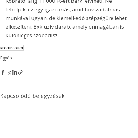
Kobrától alig 11 000 Ft-ért bárki elviheti. Ne 
feledjük, ez egy igazi óriás, amit hosszadalmas 
munkával ugyan, de kiemelkedő szépségűre lehet 
elkészíteni. Exkluzív darab, amely önmagában is 
különleges szobadísz.
kreatív ötlet
Egyéb
Kapcsolódó bejegyzések