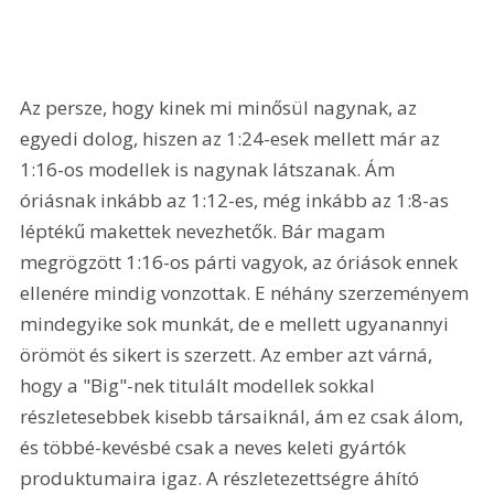
Az persze, hogy kinek mi minősül nagynak, az 
egyedi dolog, hiszen az 1:24-esek mellett már az 
1:16-os modellek is nagynak látszanak. Ám 
óriásnak inkább az 1:12-es, még inkább az 1:8-as 
léptékű makettek nevezhetők. Bár magam 
megrögzött 1:16-os párti vagyok, az óriások ennek 
ellenére mindig vonzottak. E néhány szerzeményem 
mindegyike sok munkát, de e mellett ugyanannyi 
örömöt és sikert is szerzett. Az ember azt várná, 
hogy a "Big"-nek titulált modellek sokkal 
részletesebbek kisebb társaiknál, ám ez csak álom, 
és többé-kevésbé csak a neves keleti gyártók 
produktumaira igaz. A részletezettségre áhító 