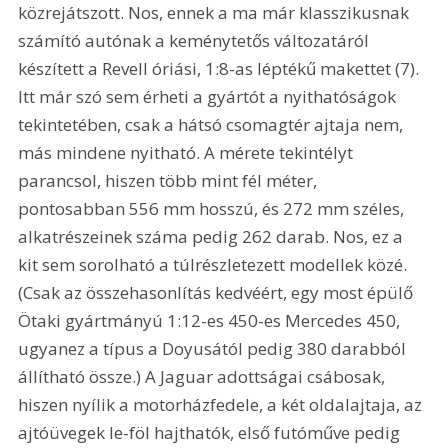
közrejátszott. Nos, ennek a ma már klasszikusnak 
számító autónak a keménytetős változatáról 
készített a Revell óriási, 1:8-as léptékű makettet (7). 
Itt már szó sem érheti a gyártót a nyithatóságok 
tekintetében, csak a hátsó csomagtér ajtaja nem, 
más mindene nyitható. A mérete tekintélyt 
parancsol, hiszen több mint fél méter, 
pontosabban 556 mm hosszú, és 272 mm széles, 
alkatrészeinek száma pedig 262 darab. Nos, ez a 
kit sem sorolható a túlrészletezett modellek közé. 
(Csak az összehasonlítás kedvéért, egy most épülő 
Ötaki gyártmányú 1:12-es 450-es Mercedes 450, 
ugyanez a típus a Doyusától pedig 380 darabból 
állítható össze.) A Jaguar adottságai csábosak, 
hiszen nyílik a motorházfedele, a két oldalajtaja, az 
ajtóüvegek le-föl hajthatók, első futóműve pedig 