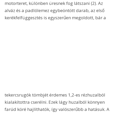
motorteret, különben üresnek fog látszani (2). Az 
alváz és a padlólemez egybeöntött darab, az első 
kerékfelfüggesztés is egyszerűen megoldott, bár a 
tekercsrugók tömbjét érdemes 1,2-es rézhuzalból 
kialakítottra cserélni. Ezek lágy huzalból könnyen 
farúd köré hajlíthatók, így valószerűbb a hatásuk. A 