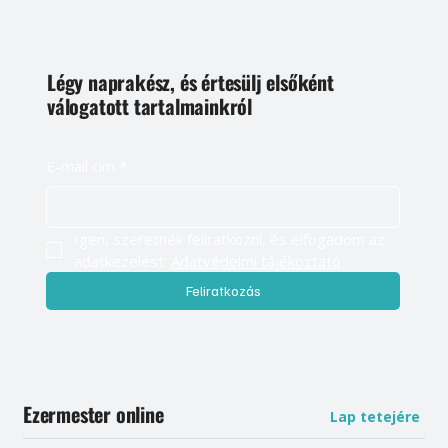
Légy naprakész, és értesülj elsőként
válogatott tartalmainkról
E-mail cím
*
Igen, szeretnék feliratkozni, és elfogadom az 
adatkezelést. 
Adatvédelmi tájékoztató
Feliratkozás
Ezermester online
Lap tetejére