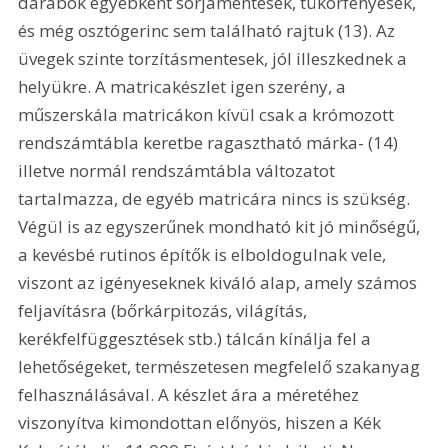
darabok egyébként sorjamentesek, tükörfényesek, 
és még osztógerinc sem található rajtuk (13). Az 
üvegek szinte torzításmentesek, jól illeszkednek a 
helyükre. A matricakészlet igen szerény, a 
műszerskála matricákon kívül csak a krómozott 
rendszámtábla keretbe ragasztható márka- (14) 
illetve normál rendszámtábla változatot 
tartalmazza, de egyéb matricára nincs is szükség. 
Végül is az egyszerűnek mondható kit jó minőségű, 
a kevésbé rutinos építők is elboldogulnak vele, 
viszont az igényeseknek kiváló alap, amely számos 
feljavításra (bőrkárpitozás, világítás, 
kerékfelfüggesztések stb.) tálcán kínálja fel a 
lehetőségeket, természetesen megfelelő szakanyag 
felhasználásával. A készlet ára a méretéhez 
viszonyítva kimondottan előnyös, hiszen a Kék 