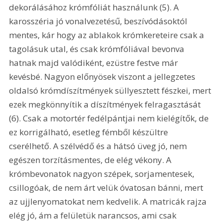
dekorálásához krómfóliát használunk (5). A 
karosszéria jó vonalvezetésű, beszívódásoktól 
mentes, kár hogy az ablakok krómkereteire csak a 
tagolásuk utal, és csak krómfóliával bevonva 
hatnak majd valódiként, ezüstre festve már 
kevésbé. Nagyon előnyösek viszont a jellegzetes 
oldalsó krómdíszítmények süllyesztett fészkei, mert 
ezek megkönnyítik a díszítmények felragasztását 
(6). Csak a motortér fedélpántjai nem kielégítők, de 
ez korrigálható, esetleg fémből készültre 
cserélhető. A szélvédő és a hátsó üveg jó, nem 
egészen torzításmentes, de elég vékony. A 
krómbevonatok nagyon szépek, sorjamentesek, 
csillogóak, de nem árt velük óvatosan bánni, mert 
az ujjlenyomatokat nem kedvelik. A matricák rajza 
elég jó, ám a felületük narancsos, ami csak 