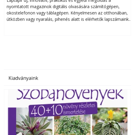
Laptapir új, innovatív, praktikus és egyedi megoldás a
L
nyomtatott magazinok digitális olvasására számítógépen,
okostelefonon vagy táblagépen. Kényelmesen az otthonában,
útközben vagy nyaralás, pihenés alatt is elérhetők lapszámaink.
ú
Bárhol, bármikor, akár külföldön élve vagy dolgozva is
B
olvashatók az Ezermester lapszámai. A Laptapir kényelmes
megoldás, mert: – t
Kiadványaink