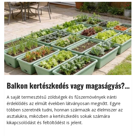
Balkon kertészkedés vagy magaságyás?
Helytakarékos kertészkedés
A saját termesztésű zöldségek és fűszernövények iránti
érdeklődés az elmúlt években látványosan megnőtt. Egyre
többen szeretnék tudni, honnan származik az élelmiszer az
l
asztalukra, miközben a kertészkedés sokak számára
kikapcsolódást és feltöltődést is jelent.
é
d