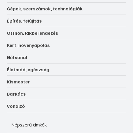
Gépek, szerszámok, technológiák
Építés, felújítás
Otthon, lakberendezés
Kert, növényápolás
Női vonal
Életmód, egészség
Kismester
Barkács
Vonalzó
Népszerű címkék