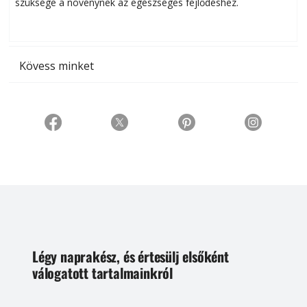
szüksége a növénynek az egészséges fejlődéshez.
t
Kövess minket
Légy naprakész, és értesülj elsőként
válogatott tartalmainkról