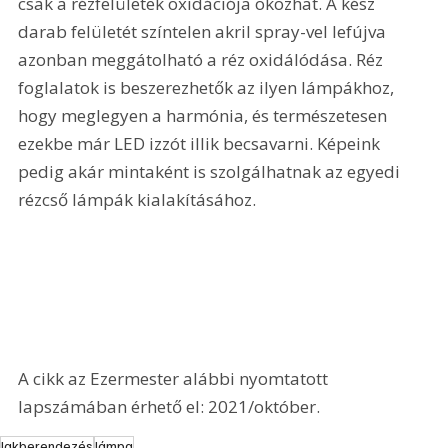
csak a rézfelületek oxidációja okozhat. A kész 
darab felületét színtelen akril spray-vel lefújva 
azonban meggátolható a réz oxidálódása. Réz 
foglalatok is beszerezhetők az ilyen lámpákhoz, 
hogy meglegyen a harmónia, és természetesen 
ezekbe már LED izzót illik becsavarni. Képeink 
pedig akár mintaként is szolgálhatnak az egyedi 
rézcső lámpák kialakításához.
A cikk az Ezermester alábbi nyomtatott 
lapszámában érhető el: 2021/október.
lakberendezés
lámpa