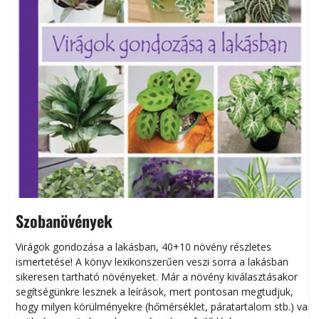
Szobanövények
Virágok gondozása a lakásban, 40+10 növény részletes
ismertetése! A könyv lexikonszerűen veszi sorra a lakásban
s
sikeresen tart­ha­tó növényeket. Már a növény kiválasztásakor
h
segítségünkre lesznek a leírások, mert pontosan megtudjuk,
k
hogy milyen körülményekre (hőmérséklet, páratartalom stb.) van