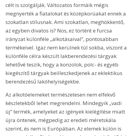
célt is szolgálják. Változatos formáik mégis 
megnyerték a fiatalokat és középkorúakat ennek a 
szokatlan stílusnak. Ami szokatlan, meghökkentő, 
az egyben divatos is? Nos, ez történt e furcsa 
irányzat különféle „alkotásaival”, pontosabban 
termékeivel. Igaz nem kerülnek túl sokba, viszont a 
különféle célra készült lakberendezési tárgyak 
lehetővé teszik, hogy a konzolok, polc- és egyéb 
kiegészítő tárgyak beilleszkedjenek az eklektikus 
berendezésű lakóhelyiségekbe.
Az alkotóelemeket természetesen nem elfekvő 
készletekből lehet megrendelni. Mindegyik „vadi 
új” termék, amelyeket az igények kielégítése miatt 
újra öntenek, mégpedig az eredeti méretskála 
szerint, és nem is Európában. Az elemek külön is 