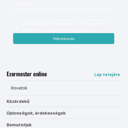
E-mail cím
*
Igen, szeretnék feliratkozni, és elfogadom az 
adatkezelést. 
Adatvédelmi tájékoztató
Feliratkozás
Ezermester online
Lap tetejére
Rovatok
Közérdekű
Újdonságok, érdekességek
Bemutatjuk