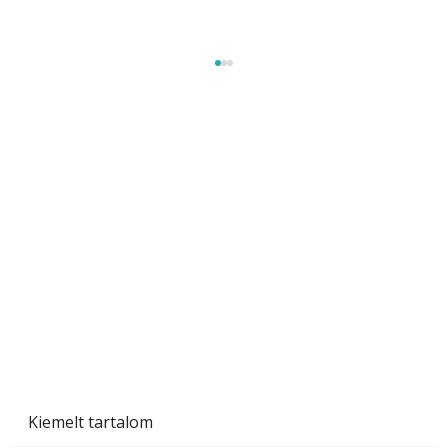
Gyerekszoba az új tanévhez
Kiemelt tartalom