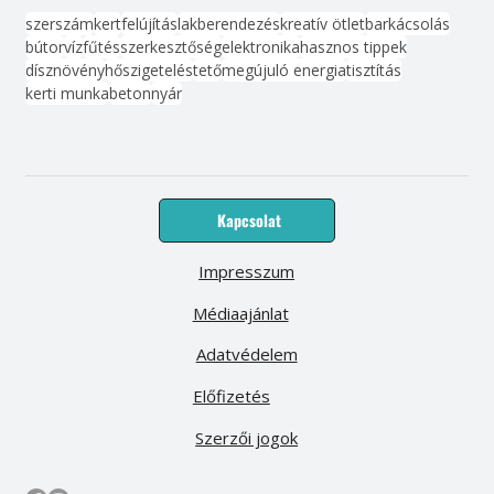
szerszám
kert
felújítás
lakberendezés
kreatív ötlet
barkácsolás
bútor
víz
fűtés
szerkesztőség
elektronika
hasznos tippek
dísznövény
hőszigetelés
tető
megújuló energia
tisztítás
kerti munka
beton
nyár
Kapcsolat
Impresszum
Médiaajánlat
Adatvédelem
Előfizetés
Szerzői jogok