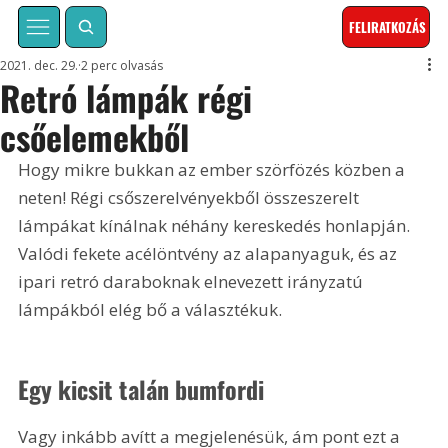
FELIRATKOZÁS
2021. dec. 29.
2 perc olvasás
Retró lámpák régi
csőelemekből
Hogy mikre bukkan az ember szörfözés közben a 
neten! Régi csőszerelvényekből összeszerelt 
lámpákat kínálnak néhány kereskedés honlapján. 
Valódi fekete acélöntvény az alapanyaguk, és az 
ipari retró daraboknak elnevezett irányzatú 
lámpákból elég bő a választékuk.
Egy kicsit talán bumfordi
Vagy inkább avítt a megjelenésük, ám pont ezt a 