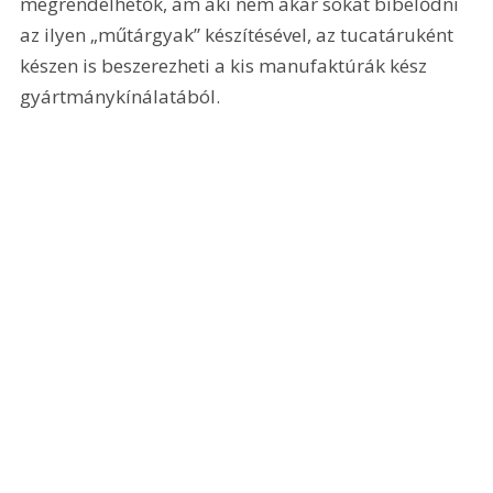
megrendelhetők, ám aki nem akar sokat bíbelődni 
az ilyen „műtárgyak” készítésével, az tucatáruként 
készen is beszerezheti a kis manufaktúrák kész 
gyártmánykínálatából.