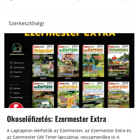
hőség káros hatásait.
l
Szerkesztőségi
Okoselőfizetés: Ezermester Extra
A Laptapiron elérhetők az Ezermester, az Ezermester Extra és
az Ezermester Old Timer lapszámai, visszamenőleg is! A