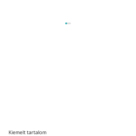
Beton járdalap készítése és lerakása – gyári
és saját készítésű megoldások
Kiemelt tartalom