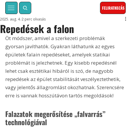
FELIRATKOZÁS
2025. aug. 4.
2 perc olvasás
Repedések a falon
Öt módszer, amivel a szerkezeti problémák 
gyorsan javíthatók. Gyakran láthatunk az egyes 
épületek falain repedéseket, amelyek statikai 
problémát is jelezhetnek. Egy kisebb repedésnél 
lehet csak esztétikai hibáról is szó, de nagyobb 
repedések az épület stabilitását veszélyeztethetik, 
vagy jelentős állagromlást okozhatnak. Szerencsére 
erre is vannak hosszútávon tartós megoldások!
Falazatok megerősítése „falvarrás” 
technológiával