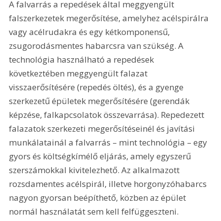
A falvarrás a repedések által meggyengült 
falszerkezetek megerősítése, amelyhez acélspirálra 
vagy acélrudakra és egy kétkomponensű, 
zsugorodásmentes habarcsra van szükség. A 
technológia használható a repedések 
következtében meggyengült falazat 
visszaerősítésére (repedés öltés), és a gyenge 
szerkezetű épületek megerősítésére (gerendák 
képzése, falkapcsolatok összevarrása). Repedezett 
falazatok szerkezeti megerősítéseinél és javítási 
munkálatainál a falvarrás – mint technológia – egy 
gyors és költségkímélő eljárás, amely egyszerű 
szerszámokkal kivitelezhető. Az alkalmazott 
rozsdamentes acélspirál, illetve horgonyzóhabarcs 
nagyon gyorsan beépíthető, közben az épület 
normál használatát sem kell felfüggeszteni. 