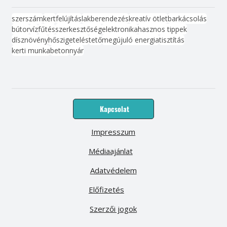
szerszám
kert
felújítás
lakberendezés
kreatív ötlet
barkácsolás
bútor
víz
fűtés
szerkesztőség
elektronika
hasznos tippek
dísznövény
hőszigetelés
tető
megújuló energia
tisztítás
kerti munka
beton
nyár
Kapcsolat
Impresszum
Médiaajánlat
Adatvédelem
Előfizetés
Szerzői jogok