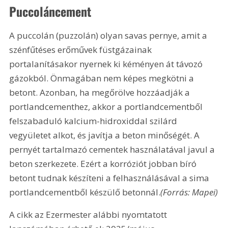
Puccoláncement
A puccolán (puzzolán) olyan savas pernye, amit a 
szénfűtéses erőművek füstgázainak 
portalanításakor nyernek ki kéményen át távozó 
gázokból. Önmagában nem képes megkötni a 
betont. Azonban, ha megőrölve hozzáadják a 
portlandcementhez, akkor a portlandcementből 
felszabaduló kalcium-hidroxiddal szilárd 
vegyületet alkot, és javítja a beton minőségét. A 
pernyét tartalmazó cementek használatával javul a 
beton szerkezete. Ezért a korróziót jobban bíró 
betont tudnak készíteni a felhasználásával a sima 
portlandcementből készülő betonnál.
(Forrás: Mapei)
A cikk az Ezermester alábbi nyomtatott 