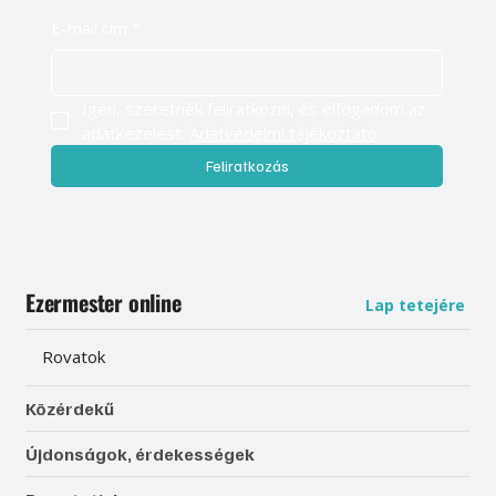
E-mail cím
*
Igen, szeretnék feliratkozni, és elfogadom az 
adatkezelést. 
Adatvédelmi tájékoztató
Feliratkozás
Ezermester online
Lap tetejére
Rovatok
Közérdekű
Újdonságok, érdekességek