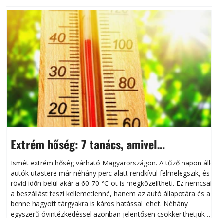
Extrém hőség: 7 tanács, amivel
megóvhatjuk autónkat a nyári károktól
Ismét extrém hőség várható Magyarországon. A tűző napon álló
autók utastere már néhány perc alatt rendkívül felmelegszik, és
rövid időn belül akár a 60-70 °C-ot is megközelítheti. Ez nemcsak
n
a beszállást teszi kellemetlenné, hanem az autó állapotára és a
benne hagyott tárgyakra is káros hatással lehet. Néhány
egyszerű óvintézkedéssel azonban jelentősen csökkenthetjük a