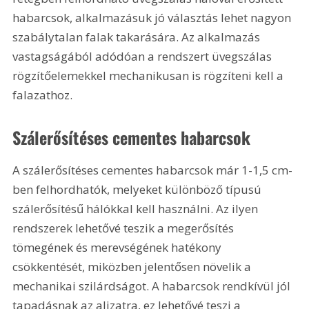
habarcsok, alkalmazásuk jó választás lehet nagyon 
szabálytalan falak takarására. Az alkalmazás 
vastagságából adódóan a rendszert üvegszálas 
rögzítőelemekkel mechanikusan is rögzíteni kell a 
falazathoz.
Szálerősítéses cementes habarcsok
A szálerősítéses cementes habarcsok már 1-1,5 cm-
ben felhordhatók, melyeket különböző típusú 
szálerősítésű hálókkal kell használni. Az ilyen 
rendszerek lehetővé teszik a megerősítés 
tömegének és merevségének hatékony 
csökkentését, miközben jelentősen növelik a 
mechanikai szilárdságot. A habarcsok rendkívül jól 
tapadásnak az aljzatra, ez lehetővé teszi a 