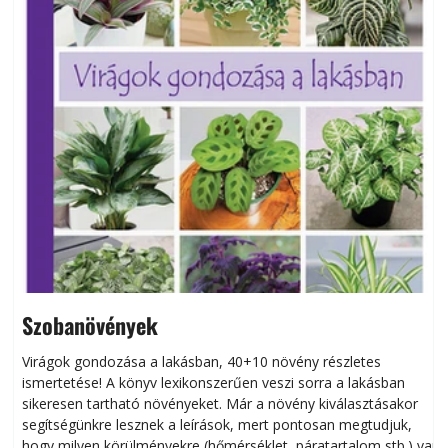
Szobanövények
Virágok gondozása a lakásban, 40+10 növény részletes
ismertetése! A könyv lexikonszerűen veszi sorra a lakásban
s
sikeresen tart­ha­tó növényeket. Már a növény kiválasztásakor
h
segítségünkre lesznek a leírások, mert pontosan megtudjuk,
k
hogy milyen körülményekre (hőmérséklet, páratartalom stb.) van