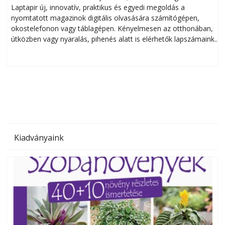
Laptapir új, innovatív, praktikus és egyedi megoldás a
L
nyomtatott magazinok digitális olvasására számítógépen,
okostelefonon vagy táblagépen. Kényelmesen az otthonában,
útközben vagy nyaralás, pihenés alatt is elérhetők lapszámaink.
ú
Bárhol, bármikor, akár külföldön élve vagy dolgozva is
B
olvashatók az Ezermester lapszámai. A Laptapir kényelmes
megoldás, mert: – t
Kiadványaink