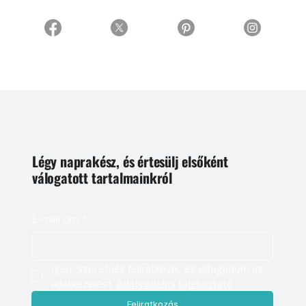
Légy naprakész, és értesülj elsőként
válogatott tartalmainkról
E-mail cím
*
Igen, szeretnék feliratkozni, és elfogadom az 
adatkezelést. 
Adatvédelmi tájékoztató
Feliratkozás