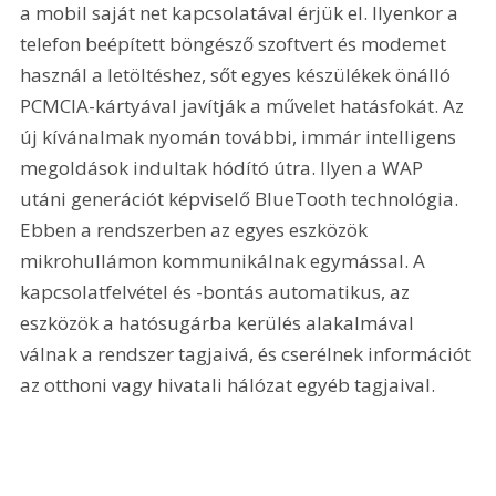
a mobil saját net kapcsolatával érjük el. Ilyenkor a 
telefon beépített böngésző szoftvert és modemet 
használ a letöltéshez, sőt egyes készülékek önálló 
PCMCIA-kártyával javítják a művelet hatásfokát. Az 
új kívánalmak nyomán további, immár intelligens 
megoldások indultak hódító útra. Ilyen a WAP 
utáni generációt képviselő BlueTooth technológia. 
Ebben a rendszerben az egyes eszközök 
mikrohullámon kommunikálnak egymással. A 
kapcsolatfelvétel és -bontás automatikus, az 
eszközök a hatósugárba kerülés alakalmával 
válnak a rendszer tagjaivá, és cserélnek információt 
az otthoni vagy hivatali hálózat egyéb tagjaival.