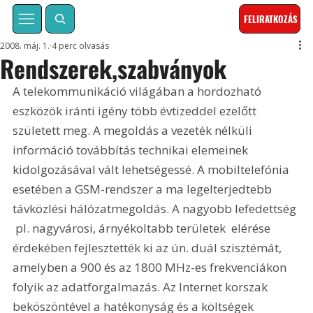
FELIRATKOZÁS
2008. máj. 1.
4 perc olvasás
Rendszerek,szabványok
A telekommunikáció világában a hordozható 
eszközök iránti igény több évtizeddel ezelőtt 
született meg. A megoldás a vezeték nélküli 
információ továbbítás technikai elemeinek 
kidolgozásával vált lehetségessé. A mobiltelefónia 
esetében a GSM-rendszer a ma legelterjedtebb 
távközlési hálózatmegoldás. A nagyobb lefedettség 
 pl. nagyvárosi, árnyékoltabb területek  elérése 
érdekében fejlesztették ki az ún. duál szisztémát, 
amelyben a 900 és az 1800 MHz-es frekvenciákon 
folyik az adatforgalmazás. Az Internet korszak 
beköszöntével a hatékonyság és a költségek 