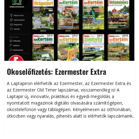
Okoselőfizetés: Ezermester Extra
A Laptapiron elérhetők az Ezermester, az Ezermester Extra és
az Ezermester Old Timer lapszámai, visszamenőleg is! A
Laptapir új, innovatív, praktikus és egyedi megoldás a
L
nyomtatott magazinok digitális olvasására számítógépen,
okostelefonon vagy táblagépen. Kényelmesen az otthonában,
útközben vagy nyaralás, pihenés alatt is elérhetők lapszámaink.
ú
Bárhol, bármikor, akár külföldön élve vagy dolgozva is
B
olvashatók az Ezermester lapszámai. A Laptapir kényelmes
megoldás, mert: – t