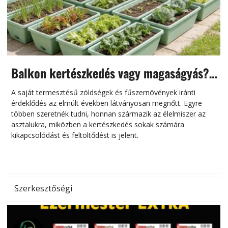
Balkon kertészkedés vagy magaságyás?
Helytakarékos kertészkedés
A saját termesztésű zöldségek és fűszernövények iránti
érdeklődés az elmúlt években látványosan megnőtt. Egyre
többen szeretnék tudni, honnan származik az élelmiszer az
l
asztalukra, miközben a kertészkedés sokak számára
kikapcsolódást és feltöltődést is jelent.
é
d
Szerkesztőségi