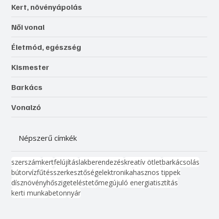
Kert, növényápolás
Női vonal
Életmód, egészség
Kismester
Barkács
Vonalzó
Népszerű címkék
szerszám
kert
felújítás
lakberendezés
kreatív ötlet
barkácsolás
bútor
víz
fűtés
szerkesztőség
elektronika
hasznos tippek
dísznövény
hőszigetelés
tető
megújuló energia
tisztítás
kerti munka
beton
nyár