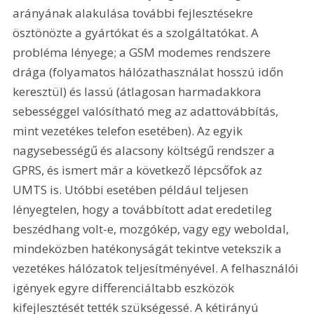
arányának alakulása további fejlesztésekre 
ösztönözte a gyártókat és a szolgáltatókat. A 
probléma lényege; a GSM modemes rendszere 
drága (folyamatos hálózathasználat hosszú időn 
keresztül) és lassú (átlagosan harmadakkora 
sebességgel valósítható meg az adattovábbítás, 
mint vezetékes telefon esetében). Az egyik 
nagysebességű és alacsony költségű rendszer a 
GPRS, és ismert már a következő lépcsőfok az 
UMTS is. Utóbbi esetében például teljesen 
lényegtelen, hogy a továbbított adat eredetileg 
beszédhang volt-e, mozgókép, vagy egy weboldal, 
mindeközben hatékonyságát tekintve vetekszik a 
vezetékes hálózatok teljesítményével. A felhasználói 
igények egyre differenciáltabb eszközök 
kifejlesztését tették szükségessé. A kétirányú 