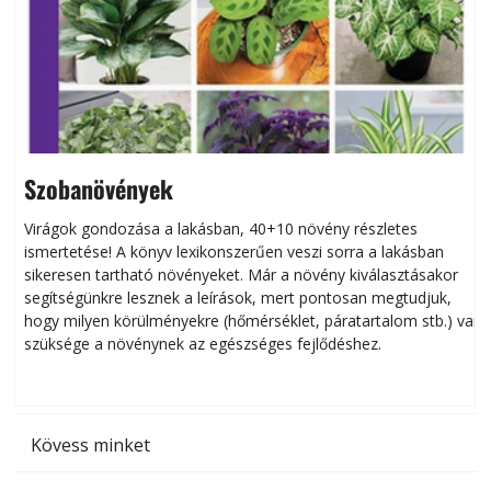
Szobanövények
Virágok gondozása a lakásban, 40+10 növény részletes
ismertetése! A könyv lexikonszerűen veszi sorra a lakásban
s
sikeresen tart­ha­tó növényeket. Már a növény kiválasztásakor
h
segítségünkre lesznek a leírások, mert pontosan megtudjuk,
k
hogy milyen körülményekre (hőmérséklet, páratartalom stb.) van
szüksége a növénynek az egészséges fejlődéshez.
t
Kövess minket