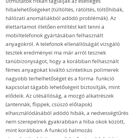
útmutatók ritkán taglalják az esetleges 
hibalehetőségeket (túltöltés, rátöltés, töltőhibák, 
hálózati anomáliákból adódó problémák). Az 
élettartamot illetően említést kell tenni a 
mobiltelefonok gyártásában felhasznált 
anyagokról. A telefonok ellenállóságát vizsgáló 
tesztek eredményei ma már arról tesznek 
tanúbizonyságot, hogy a korábban felhasznált 
fémes anyagokat kiváltó szintetikus polimerek 
nagyobb terhelhetőséget és a forma  funkció 
kapcsolat tágabb lehetőségeit biztosítják, mint 
elődeik. Az ütésállóság, a mozgó alkatrészek 
(antennák, flippek, csúszó előlapok) 
elhasználódásából adódó hibák, a nedvességtűrés 
nem szerepelnek gyakrabban a hiba okok között, 
mint korábban. A funkció halmozás 