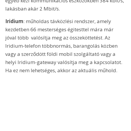
egyéb kézi kommunikációs eszközökben 384 kbit/s, 
lakásban akár 2 Mbit/s.
Iridium
: műholdas távközlési rendszer, amely 
kezdetben 66 mesterséges égitesttel mára már 
jóval több  valósítja meg az összeköttetést. Az 
Iridium-telefon többnormás, barangolás közben 
vagy a szerződött földi mobil szolgáltató vagy a 
helyi Iridium-gateway valósítja meg a kapcsolatot. 
Ha ez nem lehetséges, akkor az aktuális műhold.