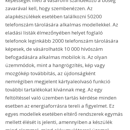
képességét illeti a vásárolni szándékozó a bőség 
zavarával kell, hogy szembenézzen. Az 
alapkészülékek esetében találkozni 50200 
telefonszám tárolására alkalmas modellekkel. Az 
eladási listák élmezőnyében helyet foglaló 
telefonok leginkább 2000 telefonszám tárolására 
képesek, de vásárolhatók 10 000 hívószám 
befogadására alkalmas mobilok is. Az olyan 
üzemmódok, mint a hangrögzítés, kép vagy 
mozgókép továbbítás, az újdonságként 
nemrégiben megjelent kártyaleolvasó funkció 
további tartalékokat kívánnak meg. Az egy 
feltöltéssel való üzemben tartás kérdése minden 
esetben az energiaforrásra tereli a figyelmet. Ez 
egyes modellek esetében eltérő rendszerek egymás 
mellett élését is jelenti, amennyiben a készülék 