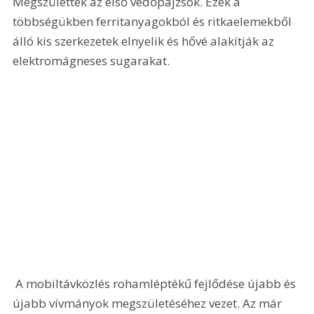
Megszülettek az első védőpajzsok. Ezek a 
többségükben ferritanyagokból és ritkaelemekből 
álló kis szerkezetek elnyelik és hővé alakítják az 
elektromágneses sugarakat. 
 A mobiltávközlés rohamléptékű fejlődése újabb és 
újabb vívmányok megszületéséhez vezet. Az már 