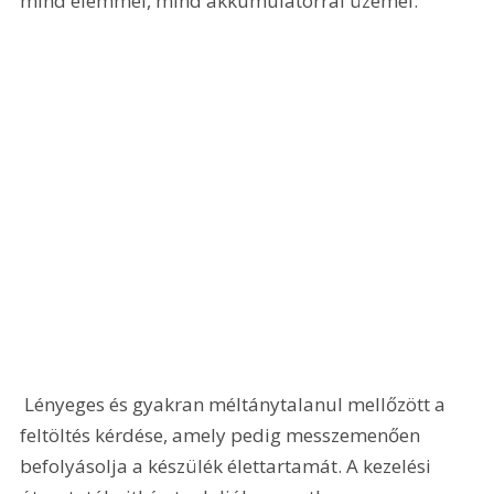
mind elemmel, mind akkumulátorral üzemel. 
 Lényeges és gyakran méltánytalanul mellőzött a 
feltöltés kérdése, amely pedig messzemenően 
befolyásolja a készülék élettartamát. A kezelési 