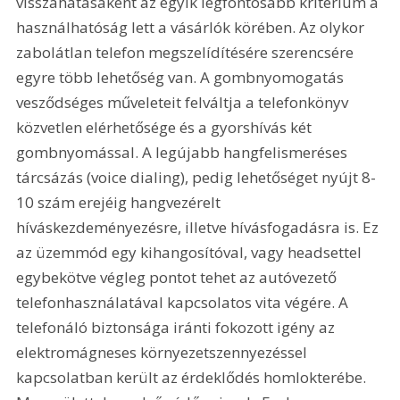
visszahatásaként az egyik legfontosabb kritérium a 
használhatóság lett a vásárlók körében. Az olykor 
zabolátlan telefon megszelídítésére szerencsére 
egyre több lehetőség van. A gombnyomogatás 
vesződséges műveleteit felváltja a telefonkönyv 
közvetlen elérhetősége és a gyorshívás két 
gombnyomással. A legújabb hangfelismeréses 
tárcsázás (voice dialing), pedig lehetőséget nyújt 8-
10 szám erejéig hangvezérelt 
híváskezdeményezésre, illetve hívásfogadásra is. Ez 
az üzemmód egy kihangosítóval, vagy headsettel 
egybekötve végleg pontot tehet az autóvezető 
telefonhasználatával kapcsolatos vita végére. A 
telefonáló biztonsága iránti fokozott igény az 
elektromágneses környezetszennyezéssel 
kapcsolatban került az érdeklődés homlokterébe. 