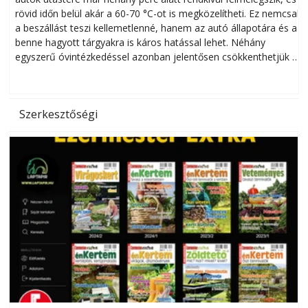
rövid időn belül akár a 60-70 °C-ot is megközelítheti. Ez nemcsak
n
a beszállást teszi kellemetlenné, hanem az autó állapotára és a
benne hagyott tárgyakra is káros hatással lehet. Néhány
egyszerű óvintézkedéssel azonban jelentősen csökkenthetjük a
hőség káros hatásait.
l
Szerkesztőségi