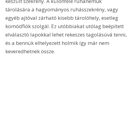
készült szekrény. A különféle ruhaneműk 
tárolására a hagyományos ruhásszekrény, vagy 
egyéb ajtóval zárható kisebb tárolóhely, esetleg 
komódfiók szolgál. Ez utóbbiakat utólag beépített 
elválasztó lapokkal lehet rekeszes tagolásúvá tenni, 
és a bennük elhelyezett holmik így már nem 
keveredhetnek össze.