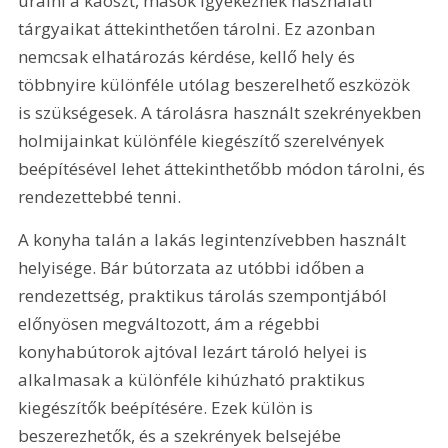
uralni a káoszt, mások igyekeznek használati 
tárgyaikat áttekinthetően tárolni. Ez azonban 
nemcsak elhatározás kérdése, kellő hely és 
többnyire különféle utólag beszerelhető eszközök 
is szükségesek. A tárolásra használt szekrényekben 
holmijainkat különféle kiegészítő szerelvények 
beépítésével lehet áttekinthetőbb módon tárolni, és 
rendezettebbé tenni. 
A konyha talán a lakás legintenzívebben használt 
helyisége. Bár bútorzata az utóbbi időben a 
rendezettség, praktikus tárolás szempontjából 
előnyösen megváltozott, ám a régebbi 
konyhabútorok ajtóval lezárt tároló helyei is 
alkalmasak a különféle kihúzható praktikus 
kiegészítők beépítésére. Ezek külön is 
beszerezhetők, és a szekrények belsejébe 