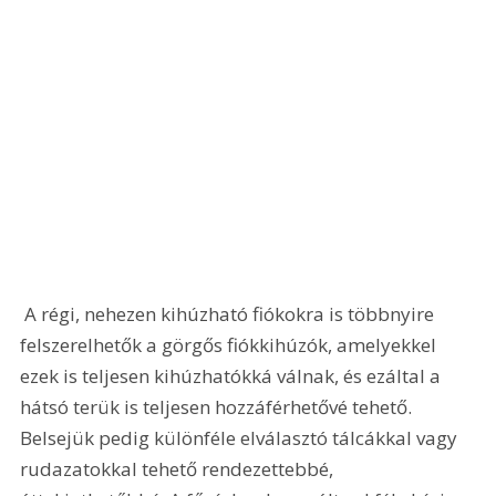
 A régi, nehezen kihúzható fiókokra is többnyire 
felszerelhetők a görgős fiókkihúzók, amelyekkel 
ezek is teljesen kihúzhatókká válnak, és ezáltal a 
hátsó terük is teljesen hozzáférhetővé tehető. 
Belsejük pedig különféle elválasztó tálcákkal vagy 
rudazatokkal tehető rendezettebbé, 