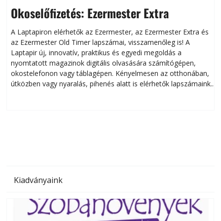
Okoselőfizetés: Ezermester Extra
A Laptapiron elérhetők az Ezermester, az Ezermester Extra és
az Ezermester Old Timer lapszámai, visszamenőleg is! A
Laptapir új, innovatív, praktikus és egyedi megoldás a
L
nyomtatott magazinok digitális olvasására számítógépen,
okostelefonon vagy táblagépen. Kényelmesen az otthonában,
útközben vagy nyaralás, pihenés alatt is elérhetők lapszámaink.
ú
Bárhol, bármikor, akár külföldön élve vagy dolgozva is
B
olvashatók az Ezermester lapszámai. A Laptapir kényelmes
megoldás, mert: – t
Kiadványaink