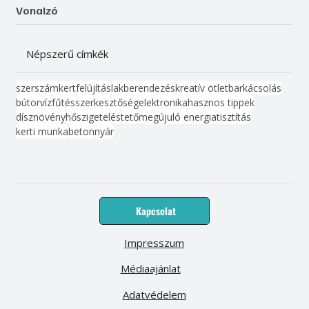
Vonalzó
Népszerű címkék
szerszám
kert
felújítás
lakberendezés
kreatív ötlet
barkácsolás
bútor
víz
fűtés
szerkesztőség
elektronika
hasznos tippek
dísznövény
hőszigetelés
tető
megújuló energia
tisztítás
kerti munka
beton
nyár
Kapcsolat
Impresszum
Médiaajánlat
Adatvédelem