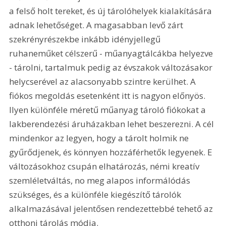
a felső holt tereket, és új tárolóhelyek kialakítására 
adnak lehetőséget. A magasabban levő zárt 
szekrényrészekbe inkább idényjellegű 
ruhaneműket célszerű - műanyagtálcákba helyezve 
- tárolni, tartalmuk pedig az évszakok változásakor 
helycserével az alacsonyabb szintre kerülhet. A 
fiókos megoldás esetenként itt is nagyon előnyös. 
Ilyen különféle méretű műanyag tároló fiókokat a 
lakberendezési áruházakban lehet beszerezni. A cél 
mindenkor az legyen, hogy a tárolt holmik ne 
gyűrődjenek, és könnyen hozzáférhetők legyenek. E 
változásokhoz csupán elhatározás, némi kreatív 
szemléletváltás, no meg alapos informálódás 
szükséges, és a különféle kiegészítő tárolók 
alkalmazásával jelentősen rendezettebbé tehető az 
otthoni tárolás módja.