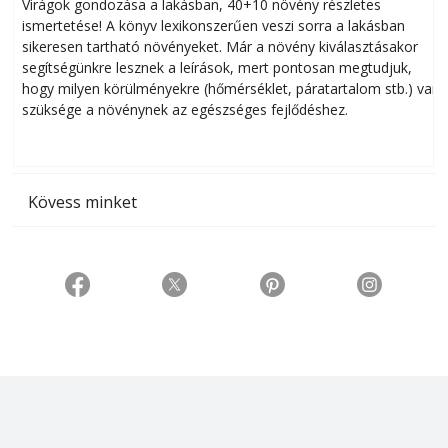
Virágok gondozása a lakásban, 40+10 növény részletes
ismertetése! A könyv lexikonszerűen veszi sorra a lakásban
s
sikeresen tart­ha­tó növényeket. Már a növény kiválasztásakor
h
segítségünkre lesznek a leírások, mert pontosan megtudjuk,
k
hogy milyen körülményekre (hőmérséklet, páratartalom stb.) van
szüksége a növénynek az egészséges fejlődéshez.
t
Kövess minket