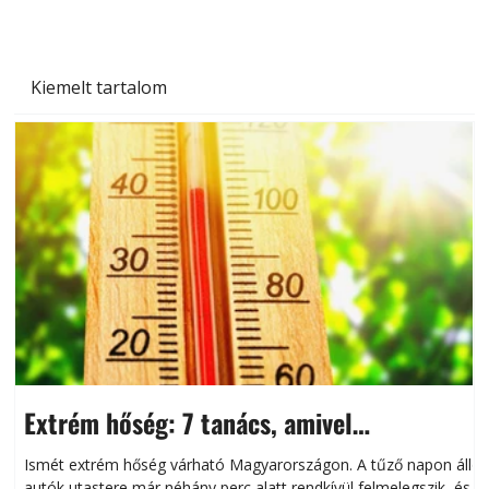
Kiemelt tartalom
Extrém hőség: 7 tanács, amivel
megóvhatjuk autónkat a nyári károktól
Ismét extrém hőség várható Magyarországon. A tűző napon álló
autók utastere már néhány perc alatt rendkívül felmelegszik, és