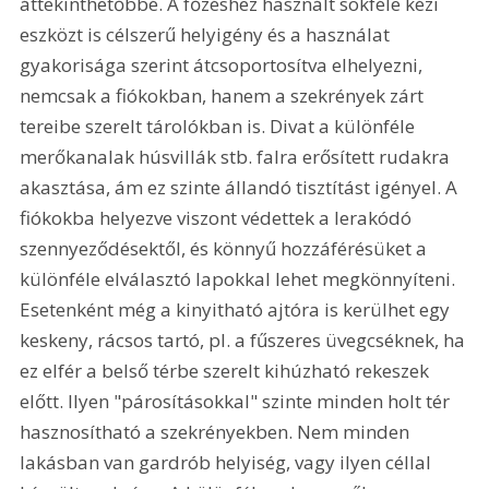
áttekinthetőbbé. A főzéshez használt sokféle kézi 
eszközt is célszerű helyigény és a használat 
gyakorisága szerint átcsoportosítva elhelyezni, 
nemcsak a fiókokban, hanem a szekrények zárt 
tereibe szerelt tárolókban is. Divat a különféle 
merőkanalak húsvillák stb. falra erősített rudakra 
akasztása, ám ez szinte állandó tisztítást igényel. A 
fiókokba helyezve viszont védettek a lerakódó 
szennyeződésektől, és könnyű hozzáférésüket a 
különféle elválasztó lapokkal lehet megkönnyíteni. 
Esetenként még a kinyitható ajtóra is kerülhet egy 
keskeny, rácsos tartó, pl. a fűszeres üvegcséknek, ha 
ez elfér a belső térbe szerelt kihúzható rekeszek 
előtt. Ilyen "párosításokkal" szinte minden holt tér 
hasznosítható a szekrényekben. Nem minden 
lakásban van gardrób helyiség, vagy ilyen céllal 