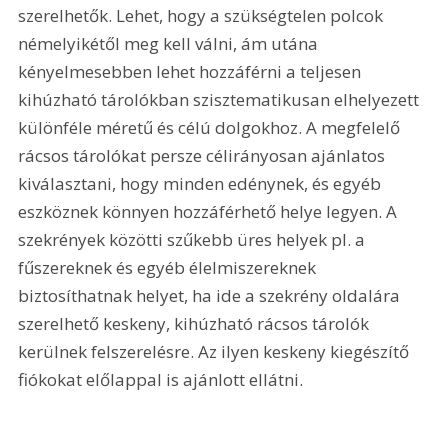
szerelhetők. Lehet, hogy a szükségtelen polcok 
némelyikétől meg kell válni, ám utána 
kényelmesebben lehet hozzáférni a teljesen 
kihúzható tárolókban szisztematikusan elhelyezett 
különféle méretű és célú dolgokhoz. A megfelelő 
rácsos tárolókat persze célirányosan ajánlatos 
kiválasztani, hogy minden edénynek, és egyéb 
eszköznek könnyen hozzáférhető helye legyen. A 
szekrények közötti szűkebb üres helyek pl. a 
fűszereknek és egyéb élelmiszereknek 
biztosíthatnak helyet, ha ide a szekrény oldalára 
szerelhető keskeny, kihúzható rácsos tárolók 
kerülnek felszerelésre. Az ilyen keskeny kiegészítő 
fiókokat előlappal is ajánlott ellátni.