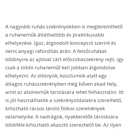
A nagyobb ruhás szekrényekben is megteremthető 
a ruhaneműk átláthatóbb és praktikusabb 
elhelyezése. Igaz, átgondolt koncepció szerint és 
némi anyagi ráfordítás árán. A felsőruhákat 
többnyire az ajtóval zárt előszobaszekrény rejti, így 
csak a többi ruhaneműt kell jobban átgondolva 
elhelyezni. Az öltönyök, kosztümök alatt egy 
átlagos ruhásszekrényben még bőven akad hely, 
amit az alsóneműk tárolására lehet felhasználni. Itt 
is jól használhatók a szekrényoldalakra szerelhető, 
kihúzható rácsos tároló fiókos szerelvények 
valamelyike. A nadrágok, nyakkendők tárolására 
többféle kihúzható akasztó szerezhető be. Az ilyen 