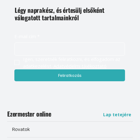
Légy naprakész, és értesülj elsőként
válogatott tartalmainkról
E-mail cím
*
Igen, szeretnék feliratkozni, és elfogadom az 
adatkezelést. 
Adatvédelmi tájékoztató
Feliratkozás
Ezermester online
Lap tetejére
Rovatok