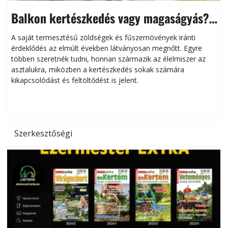
Balkon kertészkedés vagy magaságyás?
Helytakarékos kertészkedés
A saját termesztésű zöldségek és fűszernövények iránti
érdeklődés az elmúlt években látványosan megnőtt. Egyre
többen szeretnék tudni, honnan származik az élelmiszer az
l
asztalukra, miközben a kertészkedés sokak számára
kikapcsolódást és feltöltődést is jelent.
é
d
Szerkesztőségi