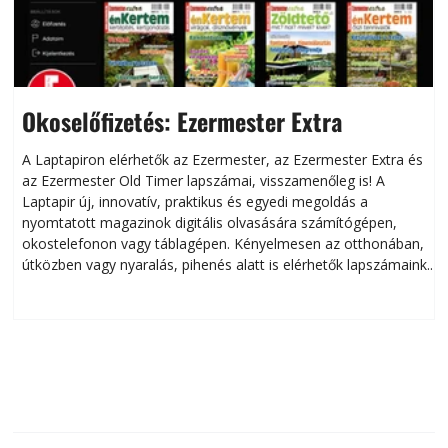
Okoselőfizetés: Ezermester Extra
A Laptapiron elérhetők az Ezermester, az Ezermester Extra és
az Ezermester Old Timer lapszámai, visszamenőleg is! A
Laptapir új, innovatív, praktikus és egyedi megoldás a
L
nyomtatott magazinok digitális olvasására számítógépen,
okostelefonon vagy táblagépen. Kényelmesen az otthonában,
útközben vagy nyaralás, pihenés alatt is elérhetők lapszámaink.
ú
Bárhol, bármikor, akár külföldön élve vagy dolgozva is
B
olvashatók az Ezermester lapszámai. A Laptapir kényelmes
megoldás, mert: – t