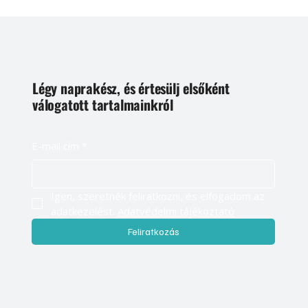
Légy naprakész, és értesülj elsőként
válogatott tartalmainkról
E-mail cím
*
Igen, szeretnék feliratkozni, és elfogadom az 
adatkezelést. 
Adatvédelmi tájékoztató
Feliratkozás