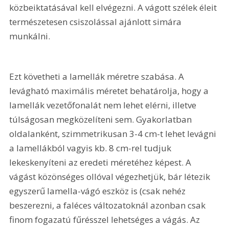
közbeiktatásával kell elvégezni. A vágott szélek éleit 
természetesen csiszolással ajánlott simára 
munkálni. 
Ezt követheti a lamellák méretre szabása. A 
levágható maximális méretet behatárolja, hogy a 
lamellák vezetőfonalát nem lehet elérni, illetve 
túlságosan megközelíteni sem. Gyakorlatban 
oldalanként, szimmetrikusan 3-4 cm-t lehet levágni 
a lamellákból vagyis kb. 8 cm-rel tudjuk 
lekeskenyíteni az eredeti méretéhez képest. A 
vágást közönséges ollóval végezhetjük, bár létezik 
egyszerű lamella-vágó eszköz is (csak nehéz 
beszerezni, a faléces változatoknál azonban csak 
finom fogazatú fűrésszel lehetséges a vágás. Az 