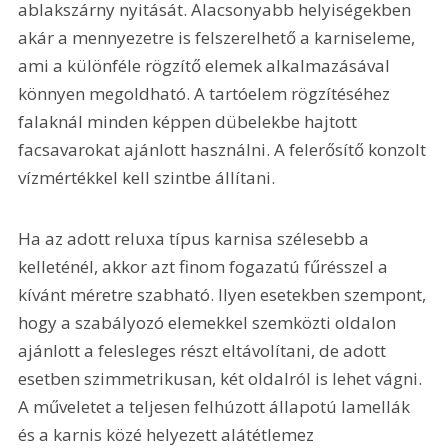
ablakszárny nyitását. Alacsonyabb helyiségekben 
akár a mennyezetre is felszerelhető a karniseleme, 
ami a különféle rögzítő elemek alkalmazásával 
könnyen megoldható. A tartóelem rögzítéséhez 
falaknál minden képpen dübelekbe hajtott 
facsavarokat ajánlott használni. A felerősítő konzolt 
vízmértékkel kell szintbe állítani. 
Ha az adott reluxa típus karnisa szélesebb a 
kelleténél, akkor azt finom fogazatú fűrésszel a 
kívánt méretre szabható. Ilyen esetekben szempont, 
hogy a szabályozó elemekkel szemközti oldalon 
ajánlott a felesleges részt eltávolítani, de adott 
esetben szimmetrikusan, két oldalról is lehet vágni. 
A műveletet a teljesen felhúzott állapotú lamellák 
és a karnis közé helyezett alátétlemez 