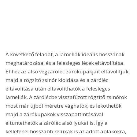
A következő feladat, a lamellák ideális hosszának 
meghatározása, és a felesleges lécek eltávolítása. 
Ehhez az alsó végzáróléc zárókupakjait eltávolítjuk, 
majd a rögzítő zsinór kioldása és a záróléc 
eltávolítása után eltávolíthatók a felesleges 
lamellák. A zárólécbe visszafűzött rögzítő zsinórok 
most már újból méretre vághatók, és leköthetők, 
majd a zárókupakok visszapattintásával 
eltüntethetők a záróléc alsó lyukai is. Így a 
kelleténél hosszabb reluxák is az adott ablakokra, 