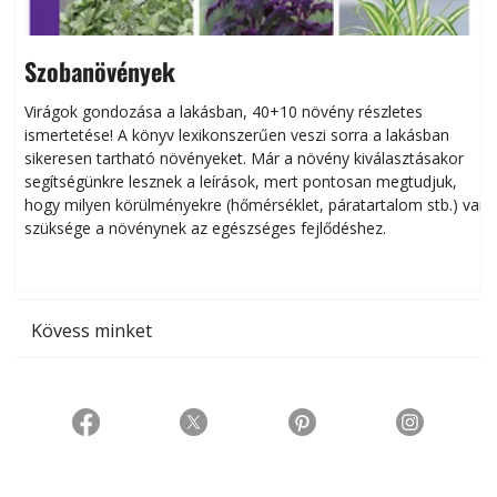
Szobanövények
Virágok gondozása a lakásban, 40+10 növény részletes
ismertetése! A könyv lexikonszerűen veszi sorra a lakásban
s
sikeresen tart­ha­tó növényeket. Már a növény kiválasztásakor
h
segítségünkre lesznek a leírások, mert pontosan megtudjuk,
k
hogy milyen körülményekre (hőmérséklet, páratartalom stb.) van
szüksége a növénynek az egészséges fejlődéshez.
t
Kövess minket