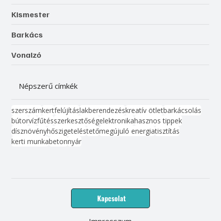
Kismester
Barkács
Vonalzó
Népszerű címkék
szerszám
kert
felújítás
lakberendezés
kreatív ötlet
barkácsolás
bútor
víz
fűtés
szerkesztőség
elektronika
hasznos tippek
dísznövény
hőszigetelés
tető
megújuló energia
tisztítás
kerti munka
beton
nyár
Kapcsolat
Impresszum