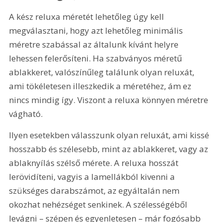
A kész reluxa méretét lehetőleg úgy kell 
megválasztani, hogy azt lehetőleg minimális 
méretre szabással az általunk kívánt helyre 
lehessen felerősíteni. Ha szabványos méretű 
ablakkeret, valószínűleg találunk olyan reluxát, 
ami tökéletesen illeszkedik a méretéhez, ám ez 
nincs mindig így. Viszont a reluxa könnyen méretre 
vágható.
Ilyen esetekben válasszunk olyan reluxát, ami kissé 
hosszabb és szélesebb, mint az ablakkeret, vagy az 
ablaknyílás szélső mérete. A reluxa hosszát 
lerövidíteni, vagyis a lamellákból kivenni a 
szükséges darabszámot, az egyáltalán nem 
okozhat nehézséget senkinek. A szélességéből 
levágni – szépen és egyenletesen – már fogósabb 