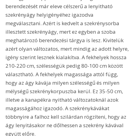
berendezését már eleve célszerű a lenyitható 
szekrényágy helyigényéhez igazodva 
megválasztani. Azért is kedvelt a szekrénysorba 
illesztett szekrényágy, mert ez egyben a szoba 
meghatározó berendezési tárgya is lesz. Kivitelük 
azért olyan változatos, mert mindig az adott helyre, 
igény szerint lesznek kialakítva. A fekhelyek hossza 
210-220 cm, szélességük pedig 80-100 cm között 
választható. A fekhelyek magassága attól függ, 
hogy az ágy kávája milyen szélességű és milyen 
mélységű szekrénykorpuszba kerül. Ez 35-50 cm, 
illetve a kanapékra nyitható változatoknál azok 
magasságához igazodó. A szekrénykávákat 
többnyire a falhoz kell szilárdan rögzíteni, hogy az 
ágy lenyitásakor ne dőlhessen a szekrény kávával 
együtt előre.