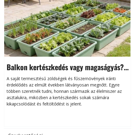
Balkon kertészkedés vagy magaságyás?
Helytakarékos kertészkedés
A saját termesztésű zöldségek és fűszernövények iránti
érdeklődés az elmúlt években látványosan megnőtt. Egyre
többen szeretnék tudni, honnan származik az élelmiszer az
l
asztalukra, miközben a kertészkedés sokak számára
kikapcsolódást és feltöltődést is jelent.
é
d