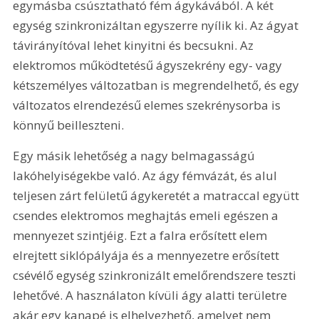
egymásba csúsztatható fém ágykávából. A két 
egység szinkronizáltan egyszerre nyílik ki. Az ágyat 
távirányítóval lehet kinyitni és becsukni. Az 
elektromos működtetésű ágyszekrény egy- vagy 
kétszemélyes változatban is megrendelhető, és egy 
változatos elrendezésű elemes szekrénysorba is 
könnyű beilleszteni.
Egy másik lehetőség a nagy belmagasságú 
lakóhelyiségekbe való. Az ágy fémvázát, és alul 
teljesen zárt felületű ágykeretét a matraccal együtt 
csendes elektromos meghajtás emeli egészen a 
mennyezet szintjéig. Ezt a falra erősített elem 
elrejtett siklópályája és a mennyezetre erősített 
csévélő egység szinkronizált emelőrendszere teszti 
lehetővé. A használaton kívüli ágy alatti területre 
akár egy kanapé is elhelyezhető, amelyet nem 