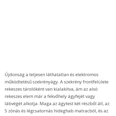
Újdonság a teljesen láthatatlan és elektromos 
működtetésű szekrényágy. A szekrény frontfelülete 
rekeszes tárolóként van kialakítva, ám az alsó 
rekeszes elem már a fekvőhely ágyfejét vagy 
lábvégét alkotja. Maga az ágytest két részből áll, az 
5 zónás és légcsatornás hideghab matracból, és az 