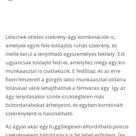
Léteznek ötletes szekrény-ágy kombinációk is, 
amelyek egyik fele tolóajtós ruhás szekrény, és 
mellé kerül a lenyitható egyszemélyes fekhely. Ezt 
ugyancsak tolóajtó fedi el, amelyhez mégy egy kis 
munkaasztal is csatlakozik. E fedőlap, és az erre 
fixen felszerelt a görgős lábú munkaasztal oldalra 
tolásával válik lehajthatóvá a fémvázas ágy. Így az 
ágy lenyitásakor szinte szükségtelen más 
bútordarabokat áthelyezni, és egyben kombinált 
szekrényként is használható.
Az ágyat akár egy függőlegesen elfordítható polcos 
szekrényelem hátoldalára is fel lehet erősíteni. Így 