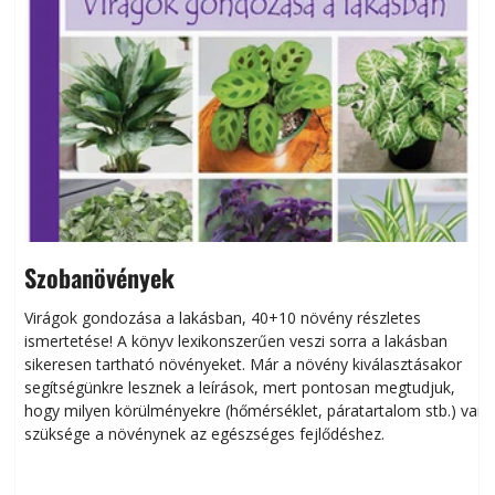
Szobanövények
Virágok gondozása a lakásban, 40+10 növény részletes
ismertetése! A könyv lexikonszerűen veszi sorra a lakásban
s
sikeresen tart­ha­tó növényeket. Már a növény kiválasztásakor
h
segítségünkre lesznek a leírások, mert pontosan megtudjuk,
k
hogy milyen körülményekre (hőmérséklet, páratartalom stb.) van
szüksége a növénynek az egészséges fejlődéshez.
t