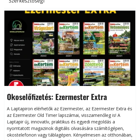
Szerkesztőségi
Okoselőfizetés: Ezermester Extra
A Laptapiron elérhetők az Ezermester, az Ezermester Extra és
az Ezermester Old Timer lapszámai, visszamenőleg is! A
Laptapir új, innovatív, praktikus és egyedi megoldás a
L
nyomtatott magazinok digitális olvasására számítógépen,
okostelefonon vagy táblagépen. Kényelmesen az otthonában,