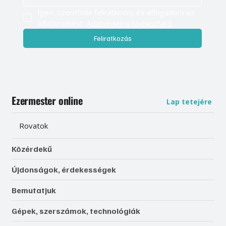
Igen, szeretnék feliratkozni, és elfogadom az 
adatkezelést. 
Adatvédelmi tájékoztató
Feliratkozás
Ezermester online
Lap tetejére
Rovatok
Közérdekű
Újdonságok, érdekességek
Bemutatjuk
Gépek, szerszámok, technológiák