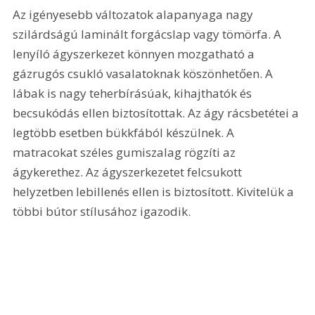
Az igényesebb változatok alapanyaga nagy 
szilárdságú laminált forgácslap vagy tömörfa. A 
lenyíló ágyszerkezet könnyen mozgatható a 
gázrugós csukló vasalatoknak köszönhetően. A 
lábak is nagy teherbírásúak, kihajthatók és 
becsukódás ellen biztosítottak. Az ágy rácsbetétei a 
legtöbb esetben bükkfából készülnek. A 
matracokat széles gumiszalag rögzíti az 
ágykerethez. Az ágyszerkezetet felcsukott 
helyzetben lebillenés ellen is biztosított. Kivitelük a 
többi bútor stílusához igazodik.