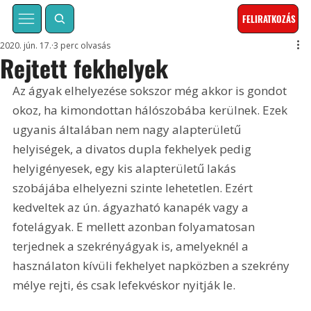
FELIRATKOZÁS
2020. jún. 17.
3 perc olvasás
Rejtett fekhelyek
Az ágyak elhelyezése sokszor még akkor is gondot 
okoz, ha kimondottan hálószobába kerülnek. Ezek 
ugyanis általában nem nagy alapterületű 
helyiségek, a divatos dupla fekhelyek pedig 
helyigényesek, egy kis alapterületű lakás 
szobájába elhelyezni szinte lehetetlen. Ezért 
kedveltek az ún. ágyazható kanapék vagy a 
fotelágyak. E mellett azonban folyamatosan 
terjednek a szekrényágyak is, amelyeknél a 
használaton kívüli fekhelyet napközben a szekrény 
mélye rejti, és csak lefekvéskor nyitják le.