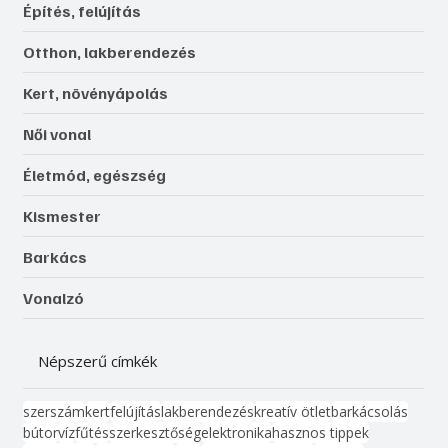
Építés, felújítás
Otthon, lakberendezés
Kert, növényápolás
Női vonal
Életmód, egészség
Kismester
Barkács
Vonalzó
Népszerű címkék
szerszám
kert
felújítás
lakberendezés
kreatív ötlet
barkácsolás
bútor
víz
fűtés
szerkesztőség
elektronika
hasznos tippek