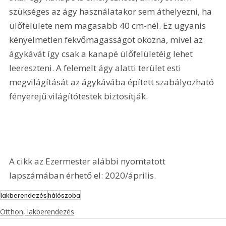
szükséges az ágy használatakor sem áthelyezni, ha 
ülőfelülete nem magasabb 40 cm-nél. Ez ugyanis 
kényelmetlen fekvőmagasságot okozna, mivel az 
ágykávát így csak a kanapé ülőfelületéig lehet 
leereszteni. A felemelt ágy alatti terület esti 
megvilágítását az ágykávába épített szabályozható 
fényerejű világítótestek biztosítják.
A cikk az Ezermester alábbi nyomtatott 
lapszámában érhető el: 2020/április.
lakberendezés
hálószoba
Otthon, lakberendezés