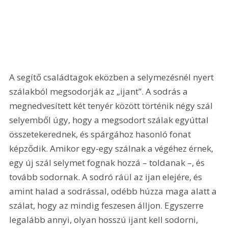
A segítő családtagok eközben a selymezésnél nyert 
szálakból megsodorják az „ijant”. A sodrás a 
megnedvesített két tenyér között történik négy szál 
selyemből úgy, hogy a megsodort szálak egyúttal 
összetekerednek, és spárgához hasonló fonat 
képződik. Amikor egy-egy szálnak a végéhez érnek, 
egy új szál selymet fognak hozzá – toldanak –, és 
tovább sodornak. A sodró ráül az ijan elejére, és 
amint halad a sodrással, odébb húzza maga alatt a 
szálat, hogy az mindig feszesen álljon. Egyszerre 
legalább annyi, olyan hosszú ijant kell sodorni, 