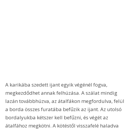
A karikába szedett ijant egyik végénél fogva, 
megkezdődhet annak felhúzása. A szálat mindig 
lazán továbbhúzva, az átalfákon megfordulva, felül 
a borda összes furatába befűzik az ijant. Az utolsó 
bordalyukba kétszer kell befűzni, és végét az 
átalfához megkötni. A kötéstől visszafelé haladva 