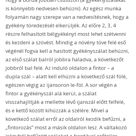
is könnyebb nedvesen behúzni). Az egész munka 
folyamán nagy szerepe van a nedvesítésnek, hogy a 
gyékény töredezését elkerüljék. Az előre 2, 3, 4 
részre felhasított bélgyékényt most lehet szétvenni 
és kezdeni a szövést. Mindig a növény töve felé eső 
végénél fogva kell a hasított gyékényszálat behúzni, 
az első szálat balról jobbra haladva, a következőt 
jobbról bal felé. Az induló oldalon a fintor – a 
dupla szál – alatt kell elhúzni a következő szál fölé, 
egészen végig az ijansoron le-föl. A sor végén a 
fintor a gyékényszál alá kerül, a szálat 
visszahajlítják a mellette lévő ijanszál előtt felfelé, 
és e kettő között kihúzzák a szélére. Mivel a 
következő szálat erről az oldalról kezdik befűzni, a 
„fintorozás” most a másik oldalon lesz. A váltakozó 
irányból befűzött szálakat a bordával erőteljes 