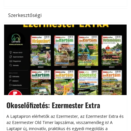
l
Szerkesztőségi
Okoselőfizetés: Ezermester Extra
A Laptapiron elérhetők az Ezermester, az Ezermester Extra és
az Ezermester Old Timer lapszámai, visszamenőleg is! A
Laptapir új, innovatív, praktikus és egyedi megoldás a
L