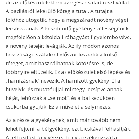
de az előkészületekben az egész család részt vállal. 
A padlásról lekerülő köteg a tutaj. A tutajt a 
földhöz ütögetik, hogy a megszáradt növény végei 
lecsússzanak. A készítendő gyékény szélességének 
megfelelően a kétoldali ráhagyást figyelembe véve, 
a növény tetejét levágják. Az ily módon azonos 
hosszúságú szálakról először leszedik a külső 
réteget, amit használhatnak kötözésre is, de 
többnyire eltüzelik. Ez az előkészület első lépése és 
„hámízásnak” nevezik. A hámízott gyékényről a 
hüvelyk- és mutatóujjal mintegy lecsípve annak 
héját, lehúzzák a „sejmöt”, és a bal kezükben 
csokorba gyűjtik. Ez a művelet a selymezés.
Az a része a gyékénynek, amit már tovább nem 
lehet fejteni, a bélgyékény, ezt bicskával felhasítják. 
A felhasítást úgy végzik, hogy a gyékényszál a 