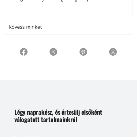
t
Kövess minket
Légy naprakész, és értesülj elsőként
válogatott tartalmainkról