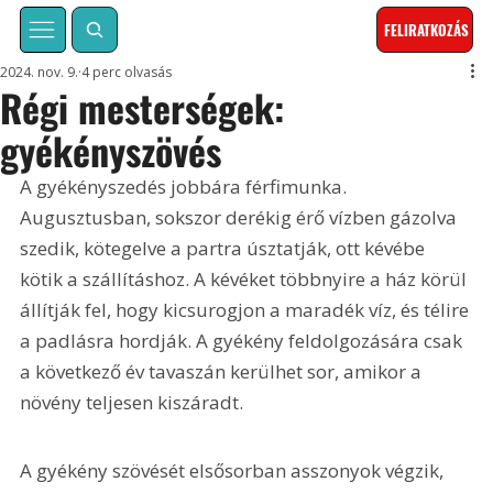
FELIRATKOZÁS
2024. nov. 9.
4 perc olvasás
Régi mesterségek:
gyékényszövés
A gyékényszedés jobbára férfimunka. 
Augusztusban, sokszor derékig érő vízben gázolva 
szedik, kötegelve a partra úsztatják, ott kévébe 
kötik a szállításhoz. A kévéket többnyire a ház körül 
állítják fel, hogy kicsurogjon a maradék víz, és télire 
a padlásra hordják. A gyékény feldolgozására csak 
a következő év tavaszán kerülhet sor, amikor a 
növény teljesen kiszáradt.
A gyékény szövését elsősorban asszonyok végzik, 