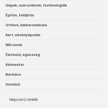
Gépek, szerszámok, technológiák
Építés, felújítás
Otthon, lakberendezés
Kert, növényápolás
Női vonal
Életmód, egészség
Kismester
Barkács
Vonalzó
Népszerű címkék