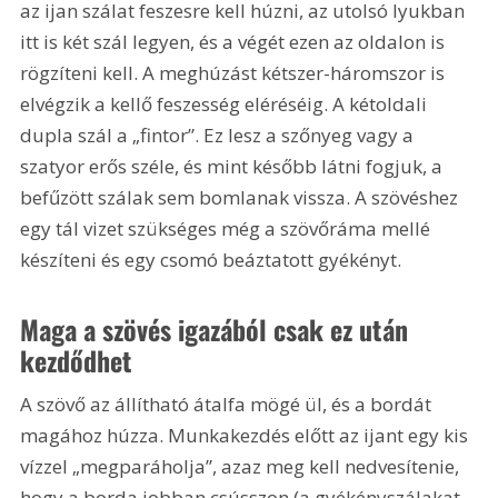
az ijan szálat feszesre kell húzni, az utolsó lyukban 
itt is két szál legyen, és a végét ezen az oldalon is 
rögzíteni kell. A meghúzást kétszer-háromszor is 
elvégzik a kellő feszesség eléréséig. A kétoldali 
dupla szál a „fintor”. Ez lesz a szőnyeg vagy a 
szatyor erős széle, és mint később látni fogjuk, a 
befűzött szálak sem bomlanak vissza. A szövéshez 
egy tál vizet szükséges még a szövőráma mellé 
készíteni és egy csomó beáztatott gyékényt.
Maga a szövés igazából csak ez után 
kezdődhet
A szövő az állítható átalfa mögé ül, és a bordát 
magához húzza. Munkakezdés előtt az ijant egy kis 
vízzel „megparáholja”, azaz meg kell nedvesítenie, 
hogy a borda jobban csússzon (a gyékényszálakat 