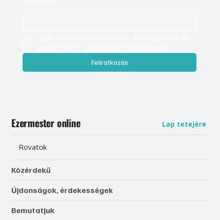
E-mail cím
*
Igen, szeretnék feliratkozni, és elfogadom az 
adatkezelést. 
Adatvédelmi tájékoztató
Feliratkozás
Ezermester online
Lap tetejére
Rovatok
Közérdekű
Újdonságok, érdekességek
Bemutatjuk