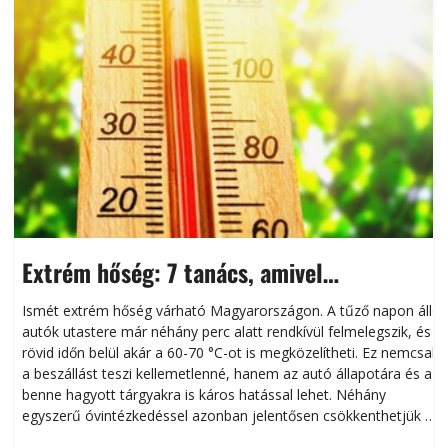
Extrém hőség: 7 tanács, amivel
megóvhatjuk autónkat a nyári károktól
Ismét extrém hőség várható Magyarországon. A tűző napon álló
autók utastere már néhány perc alatt rendkívül felmelegszik, és
rövid időn belül akár a 60-70 °C-ot is megközelítheti. Ez nemcsak
n
a beszállást teszi kellemetlenné, hanem az autó állapotára és a
benne hagyott tárgyakra is káros hatással lehet. Néhány
egyszerű óvintézkedéssel azonban jelentősen csökkenthetjük a
hőség káros hatásait.