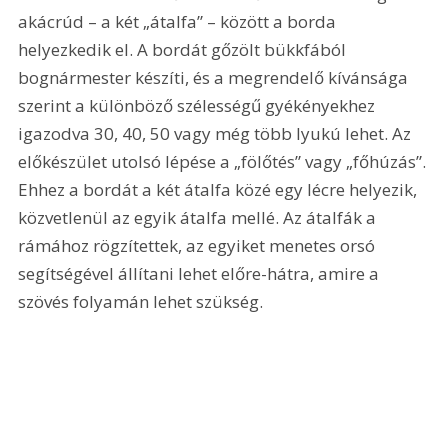
akácrúd – a két „átalfa” – között a borda 
helyezkedik el. A bordát gőzölt bükkfából 
bognármester készíti, és a megrendelő kívánsága 
szerint a különböző szélességű gyékényekhez 
igazodva 30, 40, 50 vagy még több lyukú lehet. Az 
előkészület utolsó lépése a „fölőtés” vagy „főhúzás”. 
Ehhez a bordát a két átalfa közé egy lécre helyezik, 
közvetlenül az egyik átalfa mellé. Az átalfák a 
rámához rögzítettek, az egyiket menetes orsó 
segítségével állítani lehet előre-hátra, amire a 
szövés folyamán lehet szükség.