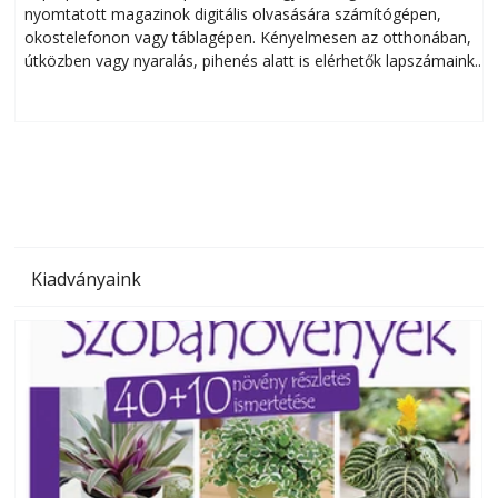
nyomtatott magazinok digitális olvasására számítógépen,
okostelefonon vagy táblagépen. Kényelmesen az otthonában,
útközben vagy nyaralás, pihenés alatt is elérhetők lapszámaink.
ú
Bárhol, bármikor, akár külföldön élve vagy dolgozva is
B
olvashatók az Ezermester lapszámai. A Laptapir kényelmes
megoldás, mert: – t
Kiadványaink