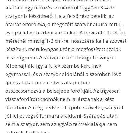
átalfán, egy felfűzésre mérettől függően 3-4 db 
szatyor is készíthető. Ha a felső rész betelik, az 
átalfát elfordítva, a megszőtt szatyor alulra kerül, 
és újra lehet kezdeni a munkát. A tervezett, ill. előírt 
méretnél mindig 1-2 cm-rel hosszáéra kell a szövést 
készíteni, mert levágás után a megfeszített szálak 
összeugranak.A szövőrámáról levágott szatyrot 
félbehajtják, így a fülek szembe kerülnek 
egymással, és a szatyor oldalánál a szemben lévő 
ijanszálakat még nedves állapotban 
összecsomózva a belsejébe fordítják. Az ügyesen 
visszafordított csomók nem is látszanak a kész 
darabon. A még nedves állapotú szövetet, szatyrot 
jól lehet végső formára alakítani. Száradás után 
sem a szatyor, sem az egyéb termék alakja nem 
változik, tartós lesz. 