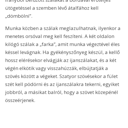
ütögetéssel a szemben lévő átalfához kell 
„dömbölni”.
Munka közben a szálak meglazulhatnak, ilyenkor a 
menetes orsóval meg kell feszíteni. A két oldalon 
kilógó szálak a „farka”, amit munka végeztével éles 
késsel levágnak. Ha gyékényszőnyeg készül, a kellő 
hossz elérésekor elvágják az ijanszálakat, és a két 
végén elkötik vagy visszahúzzák, elbújtatják a 
szövés között a végeket. Szatyor szövésekor a fület 
szét kell pödörni és az ijanszálakra tekerni, egyiket 
jobbról, a másikat balról, hogy a szövet közepénél 
összeérjenek.