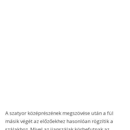
A szatyor középrészének megszövése után a fül 
másik végét az előzőekhez hasonlóan rögzítik a 
szálakhoz. Mivel az ijanszálak körbefutnak az 