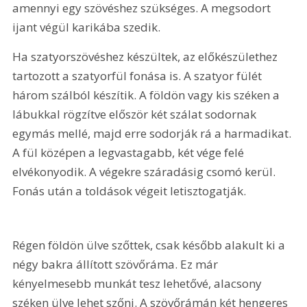
amennyi egy szövéshez szükséges. A megsodort 
ijant végül karikába szedik.
Ha szatyorszövéshez készültek, az előkészülethez 
tartozott a szatyorfül fonása is. A szatyor fülét 
három szálból készítik. A földön vagy kis széken a 
lábukkal rögzítve először két szálat sodornak 
egymás mellé, majd erre sodorják rá a harmadikat. 
A fül középen a legvastagabb, két vége felé 
elvékonyodik. A végekre száradásig csomó kerül. 
Fonás után a toldások végeit letisztogatják.
Régen földön ülve szőttek, csak később alakult ki a 
négy bakra állított szövőráma. Ez már 
kényelmesebb munkát tesz lehetővé, alacsony 
széken ülve lehet szőni. A szövőrámán két hengeres 