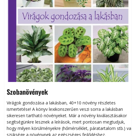
Szobanövények
Virágok gondozása a lakásban, 40+10 növény részletes
ismertetése! A könyv lexikonszerűen veszi sorra a lakásban
s
sikeresen tart­ha­tó növényeket. Már a növény kiválasztásakor
h
segítségünkre lesznek a leírások, mert pontosan megtudjuk,
k
hogy milyen körülményekre (hőmérséklet, páratartalom stb.) van
szüksége a növénynek az egészséges fejlődéshez.