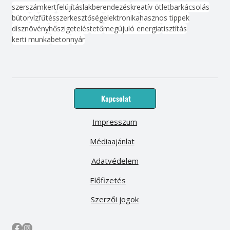
szerszám
kert
felújítás
lakberendezés
kreatív ötlet
barkácsolás
bútor
víz
fűtés
szerkesztőség
elektronika
hasznos tippek
dísznövény
hőszigetelés
tető
megújuló energia
tisztítás
kerti munka
beton
nyár
Kapcsolat
Impresszum
Médiaajánlat
Adatvédelem
Előfizetés
Szerzői jogok