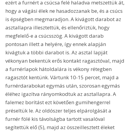
ezért a furnért a csúcsa felé haladva metszettük át, 
hogy a vágási élek ne hasadozzanak be, és a csúcs 
is épségben megmaradjon. A kivágott darabot az 
asztallapra illesztettük, és ellenőriztük, hogy 
megfelelő-e a csúcsszög. A kivágott darab 
pontosan illett a helyére, így ennek alapján 
kivágtuk a többi darabot is. Az asztal lapját 
vékonyan bekentük erős kontakt ragasztóval, majd 
a furnérlapok hátoldalára is vékony rétegben 
ragasztót kentünk. Vártunk 10-15 percet, majd a 
furnérdarabokat egymás után, szorosan egymás 
éléhez igazítva rányomkodtuk az asztallapra. A 
falemez borítást ezt követően gumihengerrel 
préseltük le. Az oldószer teljes elpárolgását a 
furnér fölé kis távolságba tartott vasalóval 
segítettük elő (5), majd az összeillesztett éleket 