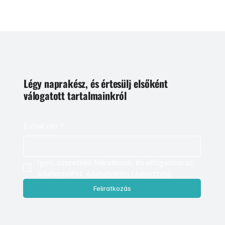
Légy naprakész, és értesülj elsőként
válogatott tartalmainkról
E-mail cím
*
Igen, szeretnék feliratkozni, és elfogadom az 
adatkezelést. 
Adatvédelmi tájékoztató
Feliratkozás