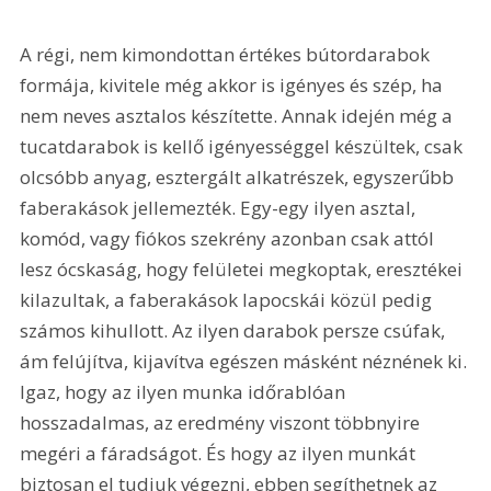
A régi, nem kimondottan értékes bútordarabok 
formája, kivitele még akkor is igényes és szép, ha 
nem neves asztalos készítette. Annak idején még a 
tucatdarabok is kellő igényességgel készültek, csak 
olcsóbb anyag, esztergált alkatrészek, egyszerűbb 
faberakások jellemezték. Egy-egy ilyen asztal, 
komód, vagy fiókos szekrény azonban csak attól 
lesz ócskaság, hogy felületei megkoptak, eresztékei 
kilazultak, a faberakások lapocskái közül pedig 
számos kihullott. Az ilyen darabok persze csúfak, 
ám felújítva, kijavítva egészen másként néznének ki. 
Igaz, hogy az ilyen munka időrablóan 
hosszadalmas, az eredmény viszont többnyire 
megéri a fáradságot. És hogy az ilyen munkát 
biztosan el tudjuk végezni, ebben segíthetnek az 