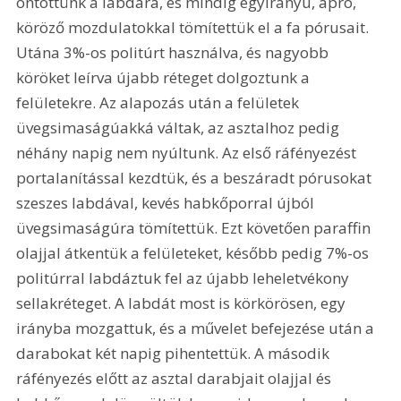
öntöttünk a labdára, és mindig egyirányú, apró, 
köröző mozdulatokkal tömítettük el a fa pórusait. 
Utána 3%-os politúrt használva, és nagyobb 
köröket leírva újabb réteget dolgoztunk a 
felületekre. Az alapozás után a felületek 
üvegsimaságúakká váltak, az asztalhoz pedig 
néhány napig nem nyúltunk. Az első ráfényezést 
portalanítással kezdtük, és a beszáradt pórusokat 
szeszes labdával, kevés habkőporral újból 
üvegsimaságúra tömítettük. Ezt követően paraffin 
olajjal átkentük a felületeket, később pedig 7%-os 
politúrral labdáztuk fel az újabb leheletvékony 
sellakréteget. A labdát most is körkörösen, egy 
irányba mozgattuk, és a művelet befejezése után a 
darabokat két napig pihentettük. A második 
ráfényezés előtt az asztal darabjait olajjal és 