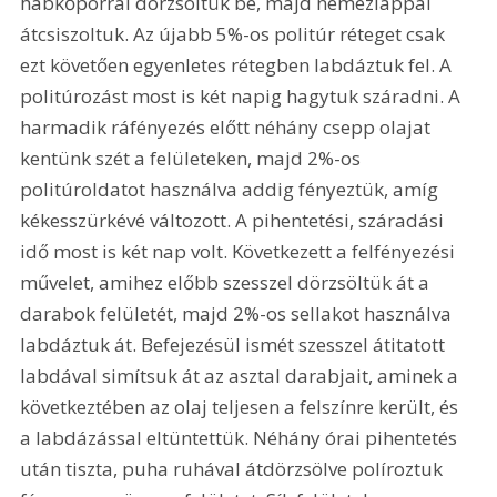
habkőporral dörzsöltük be, majd nemezlappal 
átcsiszoltuk. Az újabb 5%-os politúr réteget csak 
ezt követően egyenletes rétegben labdáztuk fel. A 
politúrozást most is két napig hagytuk száradni. A 
harmadik ráfényezés előtt néhány csepp olajat 
kentünk szét a felületeken, majd 2%-os 
politúroldatot használva addig fényeztük, amíg 
kékesszürkévé változott. A pihentetési, száradási 
idő most is két nap volt. Következett a felfényezési 
művelet, amihez előbb szesszel dörzsöltük át a 
darabok felületét, majd 2%-os sellakot használva 
labdáztuk át. Befejezésül ismét szesszel átitatott 
labdával simítsuk át az asztal darabjait, aminek a 
következtében az olaj teljesen a felszínre került, és 
a labdázással eltüntettük. Néhány órai pihentetés 
után tiszta, puha ruhával átdörzsölve políroztuk 