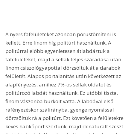
A nyers fafelületeket azonban pórustömíteni is 
kellett. Erre finom híg politúrt használtunk. A 
politúrral előbb egyenletesen átlabdáztuk a 
fafelületeket, majd a sellak teljes száradása után 
finom csiszológyapottal dörzsöltük át a darabok 
felületét. Alapos portalanítás után következett az 
alapfényezés, amihez 7%-os sellak oldatot és 
politúrozó labdát használtunk. Ez utóbbi tiszta, 
finom vászonba burkolt vatta. A labdával első 
ráfényezéskor szálirányba, gyenge nyomással 
dörzsöltük rá a politúrt. Ezt követően a felületekre 
kevés habkőport szórtunk, majd denaturált szeszt 