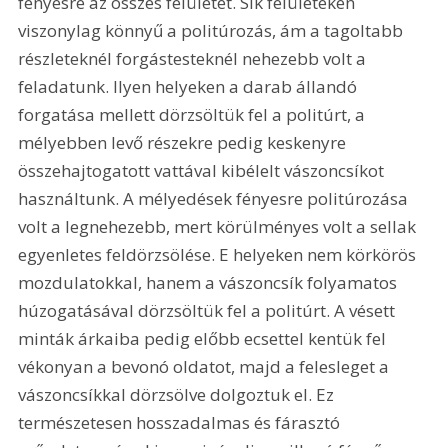
fényesre az összes felületet. Sík felületeken 
viszonylag könnyű a politúrozás, ám a tagoltabb 
részleteknél forgástesteknél nehezebb volt a 
feladatunk. Ilyen helyeken a darab állandó 
forgatása mellett dörzsöltük fel a politúrt, a 
mélyebben levő részekre pedig keskenyre 
összehajtogatott vattával kibélelt vászoncsíkot 
használtunk. A mélyedések fényesre politúrozása 
volt a legnehezebb, mert körülményes volt a sellak 
egyenletes feldörzsölése. E helyeken nem körkörös 
mozdulatokkal, hanem a vászoncsík folyamatos 
húzogatásával dörzsöltük fel a politúrt. A vésett 
minták árkaiba pedig előbb ecsettel kentük fel 
vékonyan a bevonó oldatot, majd a felesleget a 
vászoncsíkkal dörzsölve dolgoztuk el. Ez 
természetesen hosszadalmas és fárasztó 