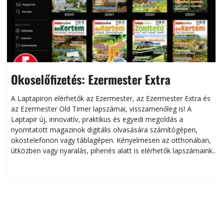
Okoselőfizetés: Ezermester Extra
A Laptapiron elérhetők az Ezermester, az Ezermester Extra és
az Ezermester Old Timer lapszámai, visszamenőleg is! A
Laptapir új, innovatív, praktikus és egyedi megoldás a
L
nyomtatott magazinok digitális olvasására számítógépen,
okostelefonon vagy táblagépen. Kényelmesen az otthonában,
útközben vagy nyaralás, pihenés alatt is elérhetők lapszámaink.
ú
Bárhol, bármikor, akár külföldön élve vagy dolgozva is
B
olvashatók az Ezermester lapszámai. A Laptapir kényelmes
megoldás, mert: – t