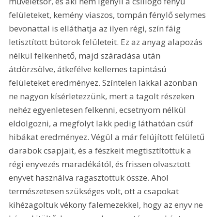
műveletsor, és aki nem igényli a csillogó fényű 
felületeket, kemény viaszos, tompán fénylő selymes 
bevonattal is elláthatja az ilyen régi, szín fáig 
letisztított bútorok felületeit. Ez az anyag alapozás 
nélkül felkenhető, majd száradása után 
átdörzsölve, átkefélve kellemes tapintású 
felületeket eredményez. Színtelen lakkal azonban 
ne nagyon kísérletezzünk, mert a tagolt részeken 
nehéz egyenletesen felkenni, ecsetnyom nélkül 
eldolgozni, a megfolyt lakk pedig láthatóan csúf 
hibákat eredményez. Végül a már felújított felületű 
darabok csapjait, és a fészkeit megtisztítottuk a 
régi enyvezés maradékától, és frissen olvasztott 
enyvet használva ragasztottuk össze. Ahol 
természetesen szükséges volt, ott a csapokat 
kihézagoltuk vékony falemezekkel, hogy az enyv ne 