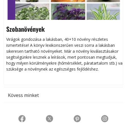
Szobanövények
Virágok gondozása a lakásban, 40+10 növény részletes
ismertetése! A könyv lexikonszerűen veszi sorra a lakásban
s
sikeresen tart­ha­tó növényeket. Már a növény kiválasztásakor
h
segítségünkre lesznek a leírások, mert pontosan megtudjuk,
k
hogy milyen körülményekre (hőmérséklet, páratartalom stb.) van
szüksége a növénynek az egészséges fejlődéshez.
t
Kövess minket