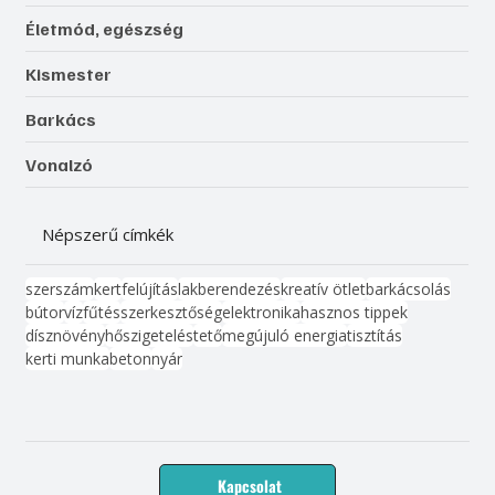
Életmód, egészség
Kismester
Barkács
Vonalzó
Népszerű címkék
szerszám
kert
felújítás
lakberendezés
kreatív ötlet
barkácsolás
bútor
víz
fűtés
szerkesztőség
elektronika
hasznos tippek
dísznövény
hőszigetelés
tető
megújuló energia
tisztítás
kerti munka
beton
nyár
Kapcsolat