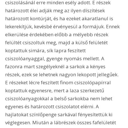
csiszolásánál erre minden esély adott. E részek 
határozott élei adják meg az ilyen díszítések 
határozott kontúrját, és ha ezeket akaratlanul is 
lekerekítjük, kevésbé érvényesül a formájuk. Ennek 
elkerülése érdekében előbb a mélyebb részek 
felültét csiszoltuk meg, majd a külső felületét 
koptattuk simára, sík lapra feszített 
csiszolóanyaggal, gyenge nyomás mellett. A 
fazonra mart szegélyeknél a sarkok a kényes 
részek, ezek se lehetnek nagyon lekopott jellegűek. 
E részeket lécre feszített finom csiszolópapírral 
koptattuk egyenesre, mert a laza szerkezetű 
csiszolóanyagokkal a belső sarkokba nem lehet 
egyenes és határozott csiszolatot elérni. A 
hajlatokat színlőpenge sarkával fényesítettük ki 
véglegesen. Miután a lábrészek összes fafelületét 