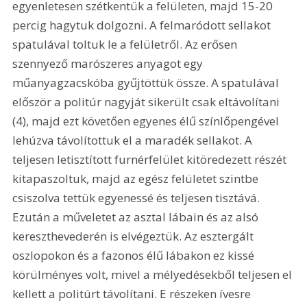
egyenletesen szétkentük a felületen, majd 15-20 
percig hagytuk dolgozni. A felmaródott sellakot 
spatulával toltuk le a felületről. Az erősen 
szennyező marószeres anyagot egy 
műanyagzacskóba gyűjtöttük össze. A spatulával 
először a politúr nagyját sikerült csak eltávolítani 
(4), majd ezt követően egyenes élű színlőpengével 
lehúzva távolítottuk el a maradék sellakot. A 
teljesen letisztított furnérfelület kitöredezett részét 
kitapaszoltuk, majd az egész felületet szintbe 
csiszolva tettük egyenessé és teljesen tisztává. 
Ezután a műveletet az asztal lábain és az alsó 
kereszthevederén is elvégeztük. Az esztergált 
oszlopokon és a fazonos élű lábakon ez kissé 
körülményes volt, mivel a mélyedésekből teljesen el 
kellett a politúrt távolítani. E részeken ívesre 