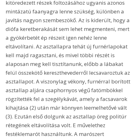
kitöredezett részek foltozásához ugyanis azonos 
mintázatú faanyagra lenne szükség, különben a 
javítás nagyon szembeszökő. Az is kiderült, hogy a 
diófa keretberakását sem lehet megmenteni, mert 
a gyökérbetét ép részeit igen nehéz lenne 
eltávolítani. Az asztallapra tehát új furnérlapokat 
kell majd ragasztani, és mivel többi részét is 
alaposan meg kell tisztítanunk, előbb a lábakat 
felül összekötő kereszthevederről lecsavaroztuk az 
asztallapot. A viszonylag vékony, furnérral borított 
asztallap aljára csaphornyos végű fatömbökkel 
rögzítették fel a szegélykávát, amely a facsavarok 
kihajtása (2) után már könnyen leemelhetővé vált 
(3). Ezután első dolgunk az asztallap öreg politúr 
rétegének eltávolítása volt. E művelethez 
festéklemarót használtunk. A marószert 