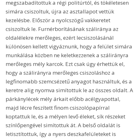
megszabadítottuk a régi politúrtól, és tökéletesen 
simára csiszoltuk, újra az asztallapot vettük 
kezelésbe. Először a nyolcszögű vakkeretet 
csiszoltuk le. Furnérborításának száliránya az 
oldalélekre merőleges, ezért lecsiszolásánál 
különösen kellett vigyáznunk, hogy a felület simára 
munkálása közben ne keletkezzenek a szálirányra 
merőleges mély karcok. Ezt csak úgy érhettük el, 
hogy a szálirányra merőleges csiszoláshoz a 
legfinomabb szemcsézetű anyagot használtuk, és a 
keretre alig nyomva simítottuk le az összes oldalt. A 
párkánylécek mély árkait előbb acélgyapottal, 
majd lécre feszített finom csiszolópapírral 
koptattuk le, és a mélyen levő éleket, sík részeket 
színlőpengével simítottuk át. A belső oldalát is 
letisztítottuk, így a nyers deszkafelületeket is 