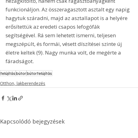
hézagkitöltő, hanem csak ragasztóanyagként 
funkcionáljon. Az összeragasztott asztalt egy napig 
hagytuk száradni, majd az asztallapot is a helyére 
erősítettük az eredeti csapos lefogófák 
segítségével. Rá sem lehetett ismerni, teljesen 
megszépült, és formái, vésett díszítései szinte új 
életre keltek (9). Nagy munka volt, de megérte a 
fáradságot. 
felújítás
bútor
bútorfelújítás
Otthon, lakberendezés
Kapcsolódó bejegyzések