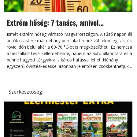
Extrém hőség: 7 tanács, amivel
megóvhatjuk autónkat a nyári károktól
Ismét extrém hőség várható Magyarországon. A tűző napon álló
autók utastere már néhány perc alatt rendkívül felmelegszik, és
rövid időn belül akár a 60-70 °C-ot is megközelítheti. Ez nemcsak
n
a beszállást teszi kellemetlenné, hanem az autó állapotára és a
benne hagyott tárgyakra is káros hatással lehet. Néhány
egyszerű óvintézkedéssel azonban jelentősen csökkenthetjük a
hőség káros hatásait.
l
Szerkesztőségi