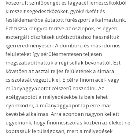
köszörült színlőpengét és lágyacél lemezcsíkokból 
kireszelt segédeszközöket, gyökérkefét és 
festéklemaróba áztatott fűrészport alkalmaztunk. 
Ezt tiszta rongyra terítve az oszlopok, és egyéb 
esztergált díszítések utótisztításhoz használtuk 
igen eredményesen. A domború és más idomos 
felületeket így sérülésmentesen teljesen 
megszabadíthattuk a régi sellak bevonattól. Ezt 
követően az asztal teljes felületének a simára 
csiszolását végeztük el. E célra finom acél- vagy 
műanyaggyapotot célszerű használni. Az 
acélgyapotot a mélyedésekbe is bele lehet 
nyomkodni, a műanyaggyapot lap erre már 
kevésbé alkalmas. Arra azonban nagyon kellett 
ügyelnünk, hogy finomcsiszolás közben az éleket ne 
koptassuk le túlságosan, mert a mélyedések 