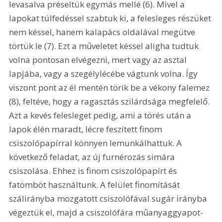
levasalva préseltük egymás mellé (6). Mivel a 
lapokat túlfedéssel szabtuk ki, a felesleges részüket 
nem késsel, hanem kalapács oldalával megütve 
törtük le (7). Ezt a műveletet késsel aligha tudtuk 
volna pontosan elvégezni, mert vagy az asztal 
lapjába, vagy a szegélylécébe vágtunk volna. Így 
viszont pont az él mentén törik be a vékony falemez 
(8), feltéve, hogy a ragasztás szilárdsága megfelelő. 
Azt a kevés felesleget pedig, ami a törés után a 
lapok élén maradt, lécre feszített finom 
csiszolópapírral könnyen lemunkálhattuk. A 
következő feladat, az új furnérozás simára 
csiszolása. Ehhez is finom csiszolópapírt és 
fatömböt használtunk. A felület finomítását 
szálirányba mozgatott csiszolófával sugár irányba 
végeztük el, majd a csiszolófára műanyaggyapot-