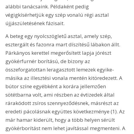
alábbi tanácsaink. Példaként pedig 
végigkísérhetjük egy szép vonalú régi asztal 
újjászületésének fázisait.
A beteg egy nyolcszögletű asztal, amely szép, 
esztergált és fazonra mart díszítésű lábakon állt. 
Párkányos kerettel megerősített lapja jórészt 
gyökérfurnér borítású, de bizony az 
összeforgatottan leragasztott lemezek egyike-
másika az illesztési vonala mentén kitöredezett. A 
bútor színe egyébként a korára jellemzően 
sötétbarna volt, ami részben az évtizedek által 
rárakódott zsíros szennyeződésnek, másrészt az 
eredeti pácolásnak együttes következménye (1). Az 
már hamar kiderült, hogy a több helyen sérült 
gyökérborítást nem lehet javítással megmenteni. A 