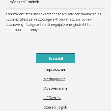
Népszerű címkék
szerszám
kert
felújítás
lakberendezés
kreatív ötlet
barkácsolás
bútor
víz
fűtés
szerkesztőség
elektronika
hasznos tippek
dísznövény
hőszigetelés
tető
megújuló energia
tisztítás
kerti munka
beton
nyár
Kapcsolat
Impresszum
Médiaajánlat
Adatvédelem
Előfizetés
Szerzői jogok