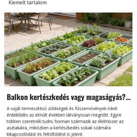
Kiemelt tartalom
Balkon kertészkedés vagy magaságyás?
Helytakarékos kertészkedés
A saját termesztésű zöldségek és fűszernövények iránti
érdeklődés az elmúlt években látványosan megnőtt. Egyre
többen szeretnék tudni, honnan származik az élelmiszer az
l
asztalukra, miközben a kertészkedés sokak számára
kikapcsolódást és feltöltődést is jelent.
é