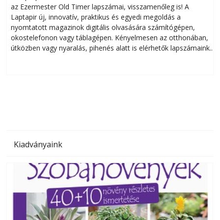
az Ezermester Old Timer lapszámai, visszamenőleg is! A
Laptapir új, innovatív, praktikus és egyedi megoldás a
L
nyomtatott magazinok digitális olvasására számítógépen,
okostelefonon vagy táblagépen. Kényelmesen az otthonában,
útközben vagy nyaralás, pihenés alatt is elérhetők lapszámaink.
ú
Bárhol, bármikor, akár külföldön élve vagy dolgozva is
B
olvashatók az Ezermester lapszámai. A Laptapir kényelmes
megoldás, mert: – t
Kiadványaink