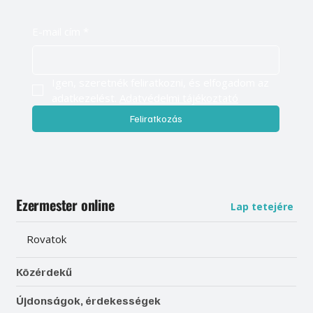
E-mail cím
*
Igen, szeretnék feliratkozni, és elfogadom az 
adatkezelést. 
Adatvédelmi tájékoztató
Feliratkozás
Ezermester online
Lap tetejére
Rovatok
Közérdekű
Újdonságok, érdekességek