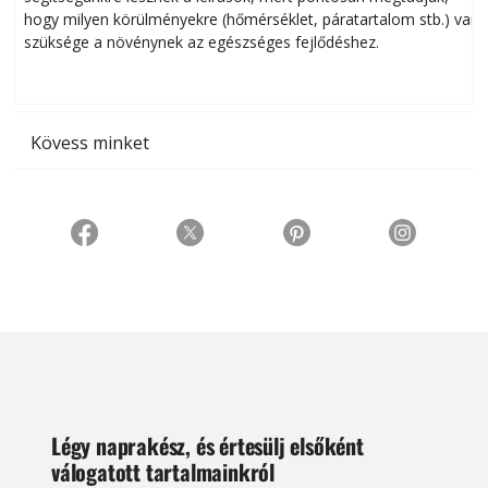
hogy milyen körülményekre (hőmérséklet, páratartalom stb.) van
szüksége a növénynek az egészséges fejlődéshez.
t
Kövess minket
Légy naprakész, és értesülj elsőként
válogatott tartalmainkról