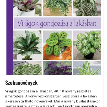
Szobanövények
Virágok gondozása a lakásban, 40+10 növény részletes
ismertetése! A könyv lexikonszerűen veszi sorra a lakásban
s
sikeresen tart­ha­tó növényeket. Már a növény kiválasztásakor
h
segítségünkre lesznek a leírások, mert pontosan megtudjuk,
k