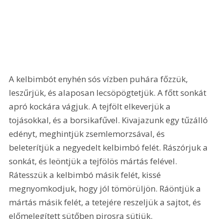
A kelbimbót enyhén sós vízben puhára főzzük, 
leszűrjük, és alaposan lecsöpögtetjük. A főtt sonkát 
apró kockára vágjuk. A tejfölt elkeverjük a 
tojásokkal, és a borsikafűvel. Kivajazunk egy tűzálló 
edényt, meghintjük zsemlemorzsával, és 
beleterítjük a negyedelt kelbimbó felét. Rászórjuk a 
sonkát, és leöntjük a tejfölös mártás felével. 
Rátesszük a kelbimbó másik felét, kissé 
megnyomkodjuk, hogy jól tömörüljön. Ráöntjük a 
mártás másik felét, a tetejére reszeljük a sajtot, és 
előmelegített sütőben pirosra sütjük. 