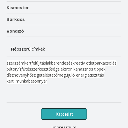
Kismester
Barkács
Vonalzó
Népszerű címkék
szerszám
kert
felújítás
lakberendezés
kreatív ötlet
barkácsolás
bútor
víz
fűtés
szerkesztőség
elektronika
hasznos tippek
dísznövény
hőszigetelés
tető
megújuló energia
tisztítás
kerti munka
beton
nyár
Kapcsolat
Impresszum