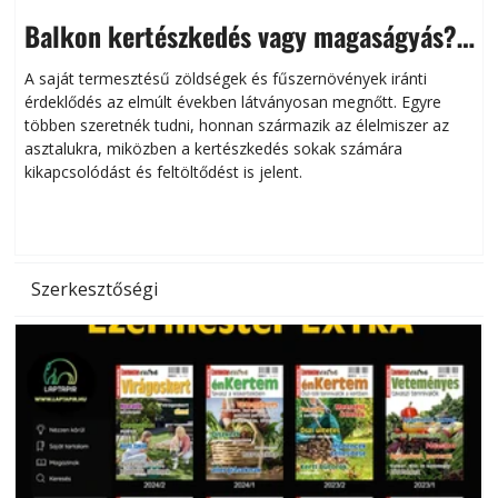
Balkon kertészkedés vagy magaságyás?
Helytakarékos kertészkedés
A saját termesztésű zöldségek és fűszernövények iránti
érdeklődés az elmúlt években látványosan megnőtt. Egyre
többen szeretnék tudni, honnan származik az élelmiszer az
l
asztalukra, miközben a kertészkedés sokak számára
kikapcsolódást és feltöltődést is jelent.
é
d
Szerkesztőségi