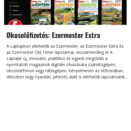
Okoselőfizetés: Ezermester Extra
A Laptapiron elérhetők az Ezermester, az Ezermester Extra és
az Ezermester Old Timer lapszámai, visszamenőleg is! A
Laptapir új, innovatív, praktikus és egyedi megoldás a
L
nyomtatott magazinok digitális olvasására számítógépen,
okostelefonon vagy táblagépen. Kényelmesen az otthonában,
útközben vagy nyaralás, pihenés alatt is elérhetők lapszámaink.
ú
Bárhol, bármikor, akár külföldön élve vagy dolgozva is
B
olvashatók az Ezermester lapszámai. A Laptapir kényelmes
megoldás, mert: – t