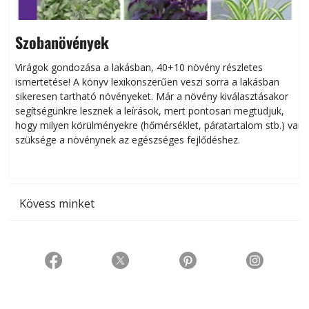
Szobanövények
Virágok gondozása a lakásban, 40+10 növény részletes
ismertetése! A könyv lexikonszerűen veszi sorra a lakásban
s
sikeresen tart­ha­tó növényeket. Már a növény kiválasztásakor
h
segítségünkre lesznek a leírások, mert pontosan megtudjuk,
k
hogy milyen körülményekre (hőmérséklet, páratartalom stb.) van
szüksége a növénynek az egészséges fejlődéshez.
t
Kövess minket