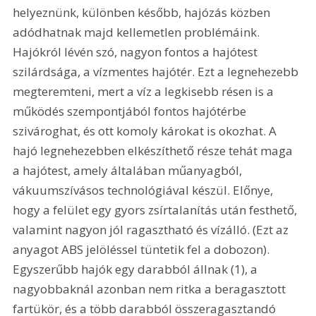
helyeznünk, különben később, hajózás közben 
adódhatnak majd kellemetlen problémáink. 
Hajókról lévén szó, nagyon fontos a hajótest 
szilárdsága, a vízmentes hajótér. Ezt a legnehezebb 
megteremteni, mert a víz a legkisebb résen is a 
működés szempontjából fontos hajótérbe 
szivároghat, és ott komoly károkat is okozhat. A 
hajó legnehezebben elkészíthető része tehát maga 
a hajótest, amely általában műanyagból, 
vákuumszívásos technológiával készül. Előnye, 
hogy a felület egy gyors zsírtalanítás után festhető, 
valamint nagyon jól ragasztható és vízálló. (Ezt az 
anyagot ABS jelöléssel tüntetik fel a dobozon). 
Egyszerűbb hajók egy darabból állnak (1), a 
nagyobbaknál azonban nem ritka a beragasztott 
fartükör, és a több darabból összeragasztandó 