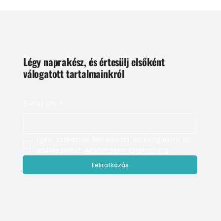
Légy naprakész, és értesülj elsőként
válogatott tartalmainkról
E-mail cím
*
Igen, szeretnék feliratkozni, és elfogadom az 
adatkezelést. 
Adatvédelmi tájékoztató
Feliratkozás