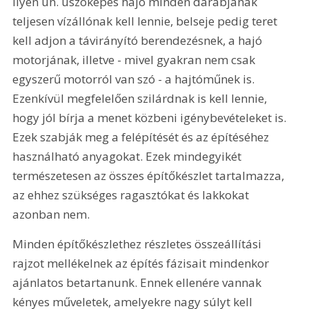
ilyen ún. úszóképes hajó minden darabjának 
teljesen vízállónak kell lennie, belseje pedig teret 
kell adjon a távirányító berendezésnek, a hajó 
motorjának, illetve - mivel gyakran nem csak 
egyszerű motorról van szó - a hajtóműnek is. 
Ezenkívül megfelelően szilárdnak is kell lennie, 
hogy jól bírja a menet közbeni igénybevételeket is. 
Ezek szabják meg a felépítését és az építéséhez 
használható anyagokat. Ezek mindegyikét 
természetesen az összes építőkészlet tartalmazza, 
az ehhez szükséges ragasztókat és lakkokat 
azonban nem.
Minden építőkészlethez részletes összeállítási 
rajzot mellékelnek az építés fázisait mindenkor 
ajánlatos betartanunk. Ennek ellenére vannak 
kényes műveletek, amelyekre nagy súlyt kell 