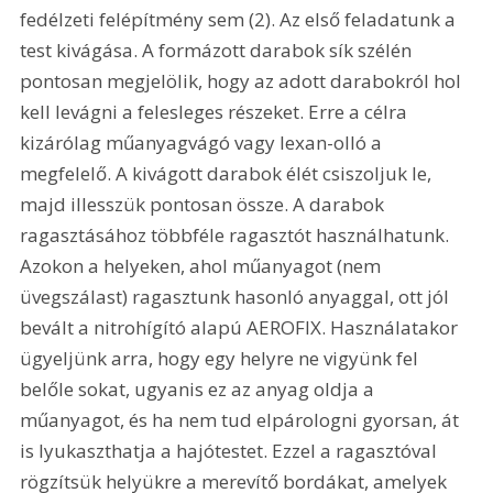
fedélzeti felépítmény sem (2). Az első feladatunk a 
test kivágása. A formázott darabok sík szélén 
pontosan megjelölik, hogy az adott darabokról hol 
kell levágni a felesleges részeket. Erre a célra 
kizárólag műanyagvágó vagy lexan-olló a 
megfelelő. A kivágott darabok élét csiszoljuk le, 
majd illesszük pontosan össze. A darabok 
ragasztásához többféle ragasztót használhatunk. 
Azokon a helyeken, ahol műanyagot (nem 
üvegszálast) ragasztunk hasonló anyaggal, ott jól 
bevált a nitrohígító alapú AEROFIX. Használatakor 
ügyeljünk arra, hogy egy helyre ne vigyünk fel 
belőle sokat, ugyanis ez az anyag oldja a 
műanyagot, és ha nem tud elpárologni gyorsan, át 
is lyukaszthatja a hajótestet. Ezzel a ragasztóval 
rögzítsük helyükre a merevítő bordákat, amelyek 