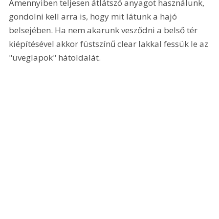
Amennyiben teljesen átlátszó anyagot használunk, 
gondolni kell arra is, hogy mit látunk a hajó 
belsejében. Ha nem akarunk vesződni a belső tér 
kiépítésével akkor füstszínű clear lakkal fessük le az 
"üveglapok" hátoldalát. 