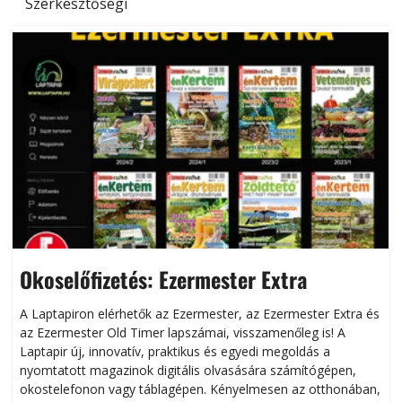
Szerkesztőségi
Okoselőfizetés: Ezermester Extra
A Laptapiron elérhetők az Ezermester, az Ezermester Extra és
az Ezermester Old Timer lapszámai, visszamenőleg is! A
Laptapir új, innovatív, praktikus és egyedi megoldás a
L
nyomtatott magazinok digitális olvasására számítógépen,
okostelefonon vagy táblagépen. Kényelmesen az otthonában,