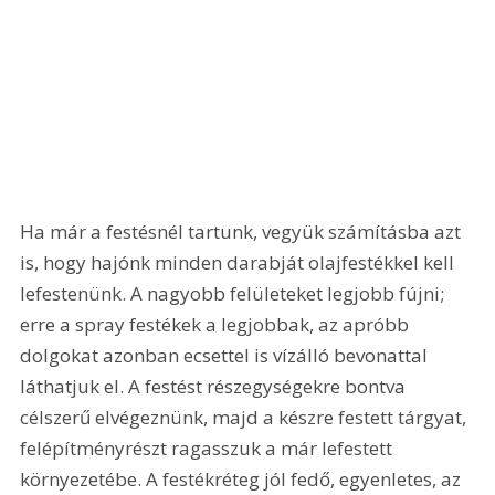
Ha már a festésnél tartunk, vegyük számításba azt 
is, hogy hajónk minden darabját olajfestékkel kell 
lefestenünk. A nagyobb felületeket legjobb fújni; 
erre a spray festékek a legjobbak, az apróbb 
dolgokat azonban ecsettel is vízálló bevonattal 
láthatjuk el. A festést részegységekre bontva 
célszerű elvégeznünk, majd a készre festett tárgyat, 
felépítményrészt ragasszuk a már lefestett 
környezetébe. A festékréteg jól fedő, egyenletes, az 