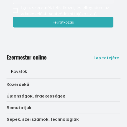
Igen, szeretnék feliratkozni, és elfogadom az 
adatkezelést. 
Adatvédelmi tájékoztató
Feliratkozás
Ezermester online
Lap tetejére
Rovatok
Közérdekű
Újdonságok, érdekességek
Bemutatjuk
Gépek, szerszámok, technológiák