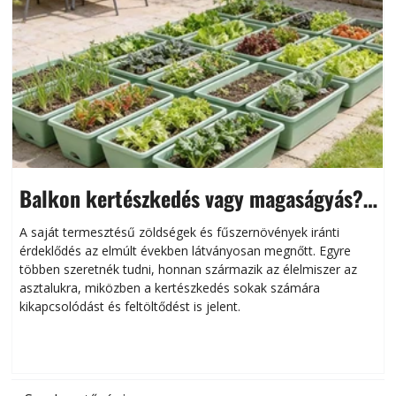
Balkon kertészkedés vagy magaságyás?
Helytakarékos kertészkedés
A saját termesztésű zöldségek és fűszernövények iránti
érdeklődés az elmúlt években látványosan megnőtt. Egyre
többen szeretnék tudni, honnan származik az élelmiszer az
l
asztalukra, miközben a kertészkedés sokak számára
kikapcsolódást és feltöltődést is jelent.
é
d