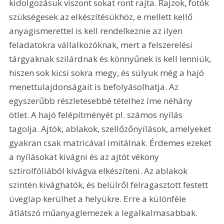
kidolgozásuk viszont sokat ront rajta. Rajzok, fotók 
szükségesek az elkészítésükhöz, e mellett kellő 
anyagismerettel is kell rendelkeznie az ilyen 
feladatokra vállalkozóknak, mert a felszerelési 
tárgyaknak szilárdnak és könnyűnek is kell lenniük, 
hiszen sok kicsi sokra megy, és súlyuk még a hajó 
menettulajdonságait is befolyásolhatja. Az 
egyszerűbb részletesebbé tételhez íme néhány 
ötlet. A hajó felépítményét pl. számos nyílás 
tagolja. Ajtók, ablakok, szellőzőnyílások, amelyeket 
gyakran csak matricával imitálnak. Érdemes ezeket 
a nyílásokat kivágni és az ajtót vékony 
sztirolfóliából kivágva elkészíteni. Az ablakok 
szintén kivághatók, és belülről felragasztott festett 
üveglap kerülhet a helyükre. Erre a különféle 
átlátszó műanyaglemezek a legalkalmasabbak. 