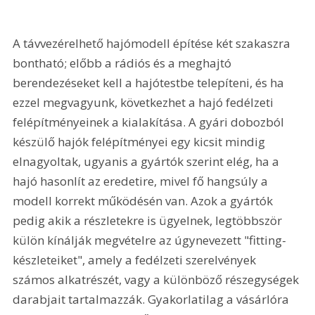
A távvezérelhető hajómodell építése két szakaszra 
bontható; előbb a rádiós és a meghajtó 
berendezéseket kell a hajótestbe telepíteni, és ha 
ezzel megvagyunk, következhet a hajó fedélzeti 
felépítményeinek a kialakítása. A gyári dobozból 
készülő hajók felépítményei egy kicsit mindig 
elnagyoltak, ugyanis a gyártók szerint elég, ha a 
hajó hasonlít az eredetire, mivel fő hangsúly a 
modell korrekt működésén van. Azok a gyártók 
pedig akik a részletekre is ügyelnek, legtöbbször 
külön kínálják megvételre az úgynevezett "fitting-
készleteiket", amely a fedélzeti szerelvények 
számos alkatrészét, vagy a különböző részegységek 
darabjait tartalmazzák. Gyakorlatilag a vásárlóra 