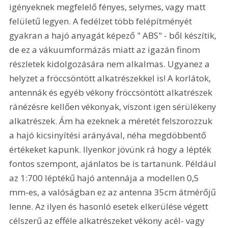
igényeknek megfelelő fényes, selymes, vagy matt 
felületű legyen. A fedélzet több felépítményét 
gyakran a hajó anyagát képező " ABS" - ből készítik, 
de ez a vákuumformázás miatt az igazán finom 
részletek kidolgozására nem alkalmas. Ugyanez a 
helyzet a fröccsöntött alkatrészekkel is! A korlátok, 
antennák és egyéb vékony fröccsöntött alkatrészek 
ránézésre kellően vékonyak, viszont igen sérülékeny 
alkatrészek. Ám ha ezeknek a méretét felszorozzuk 
a hajó kicsinyítési arányával, néha megdöbbentő 
értékeket kapunk. Ilyenkor jövünk rá hogy a lépték 
fontos szempont, ajánlatos be is tartanunk. Például 
az 1:700 léptékű hajó antennája a modellen 0,5 
mm-es, a valóságban ez az antenna 35cm átmérőjű 
lenne. Az ilyen és hasonló esetek elkerülése végett 
célszerű az efféle alkatrészeket vékony acél- vagy 