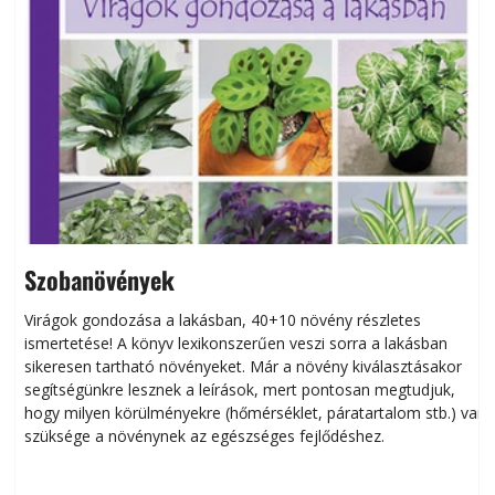
Szobanövények
Virágok gondozása a lakásban, 40+10 növény részletes
ismertetése! A könyv lexikonszerűen veszi sorra a lakásban
s
sikeresen tart­ha­tó növényeket. Már a növény kiválasztásakor
h
segítségünkre lesznek a leírások, mert pontosan megtudjuk,
k
hogy milyen körülményekre (hőmérséklet, páratartalom stb.) van
szüksége a növénynek az egészséges fejlődéshez.
t