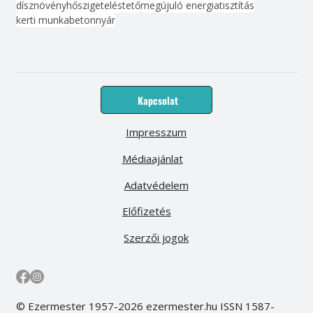
dísznövény
hőszigetelés
tető
megújuló energia
tisztítás
kerti munka
beton
nyár
Kapcsolat
Impresszum
Médiaajánlat
Adatvédelem
Előfizetés
Szerzői jogok
© Ezermester 1957-2026 ezermester.hu ISSN 1587-