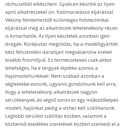
rézhuzalból elkészíteni. Gyakran készítik az ilyen 
apró alkatrészeket ún. fotómaratásos eljárással. 
Vékony fémlemezből különleges fototechnikai 
eljárással még az alkatrészek leheletvékony részei 
is kimarhatók. Az ilyen készletek azonban igen 
drágák. Középutas megoldás, ha a modellgyártók 
kész felszerelési darabjait megvásárolva ezeket 
tovább finomítjuk. Ez természetesen csak akkor 
lehetséges, ha e tárgyak léptéke azonos a 
hajómodellünkével. Nem szabad azonban a 
végletekbe esnünk, ugyanis gondolnunk kell arra, 
hogy a leheletvékony alkatrészek nagyon 
sérülékenyek, és végső soron ez egy működőképes 
modell, hajónkat pedig a vízhez kell szállítanunk. 
Legtöbb sérülést szállítás közben, valamint a 
közbenső esedékes szerelések közben szenvedi el a 