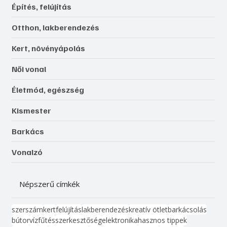
Építés, felújítás
Otthon, lakberendezés
Kert, növényápolás
Női vonal
Életmód, egészség
Kismester
Barkács
Vonalzó
Népszerű címkék
szerszám
kert
felújítás
lakberendezés
kreatív ötlet
barkácsolás
bútor
víz
fűtés
szerkesztőség
elektronika
hasznos tippek