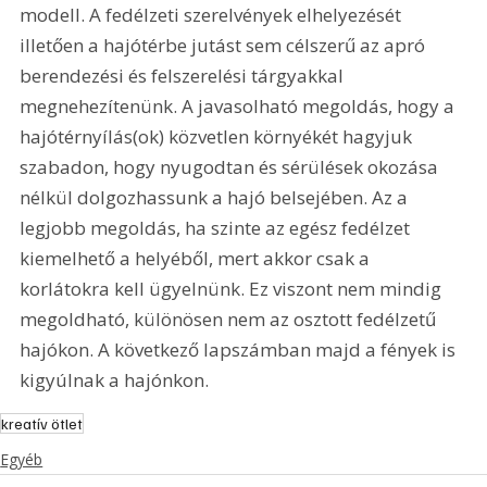
modell. A fedélzeti szerelvények elhelyezését 
illetően a hajótérbe jutást sem célszerű az apró 
berendezési és felszerelési tárgyakkal 
megnehezítenünk. A javasolható megoldás, hogy a 
hajótérnyílás(ok) közvetlen környékét hagyjuk 
szabadon, hogy nyugodtan és sérülések okozása 
nélkül dolgozhassunk a hajó belsejében. Az a 
legjobb megoldás, ha szinte az egész fedélzet 
kiemelhető a helyéből, mert akkor csak a 
korlátokra kell ügyelnünk. Ez viszont nem mindig 
megoldható, különösen nem az osztott fedélzetű 
hajókon. A következő lapszámban majd a fények is 
kigyúlnak a hajónkon. 
kreatív ötlet
Egyéb