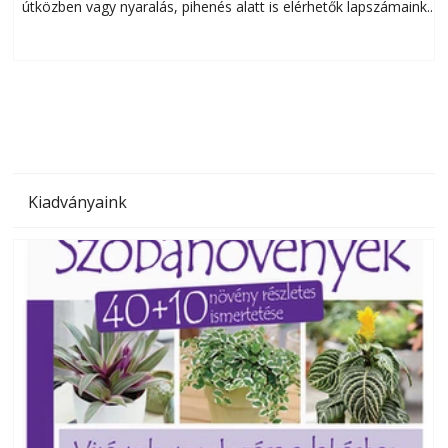
útközben vagy nyaralás, pihenés alatt is elérhetők lapszámaink.
ú
Bárhol, bármikor, akár külföldön élve vagy dolgozva is
B
olvashatók az Ezermester lapszámai. A Laptapir kényelmes
megoldás, mert: – t
Kiadványaink