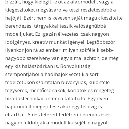
bízzák, hogy kielégíti-e őt az alapmodell, vagy a 
kiegészítőket megvásárolva teszi részletesebbé a 
hajóját. Ezért nem is kevesen saját maguk készítette 
berendezési tárgyakkal teszik valósághűbbé 
modelljüket. Ez igazán élvezetes, csak nagyon 
időigényes, kreatív munkát igényel. Legtöbbször 
ilyenkor jön rá az ember, milyen sokféle kisebb-
nagyobb szerelvény van egy sima jachton, de még 
egy kis halászbárkán is. Bonyolultság 
szempontjából a hadihajók vezetik a sort, 
fedélzetükön számtalan búvónyílás, különféle 
fegyverek, mentőcsónakok, korlátok és rengeteg 
híradástechnikai antenna található. Egy ilyen 
hajómodell megépítése akár egy fél évig is 
eltarthat. A részletezett fedélzeti berendezések 
nagyon feldobják a modell külsejét, elnagyolt 