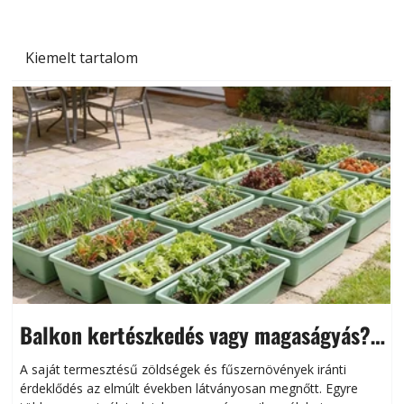
Kiemelt tartalom
Balkon kertészkedés vagy magaságyás?
Helytakarékos kertészkedés
A saját termesztésű zöldségek és fűszernövények iránti
érdeklődés az elmúlt években látványosan megnőtt. Egyre