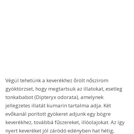
Végül tehetünk a keverékhez őrölt nőszirom 
gyöktörzset, hogy megtartsuk az illatokat, esetleg 
tonkababot (Dipteryx odorata), amelynek 
jellegzetes illatát kumarin tartalma adja. Két 
evőkanál porított gyökeret adjunk egy bögre 
keverékhez, továbbá fűszereket, illóolajokat. Az így 
nyert keveréket jól záródó edényben hat hétig, 