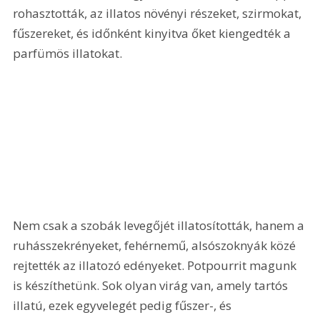
rohasztották, az illatos növényi részeket, szirmokat, 
fűszereket, és időnként kinyitva őket kiengedték a 
parfümös illatokat.
Nem csak a szobák levegőjét illatosították, hanem a 
ruhásszekrényeket, fehérnemű, alsószoknyák közé 
rejtették az illatozó edényeket. Potpourrit magunk 
is készíthetünk. Sok olyan virág van, amely tartós 
illatú, ezek egyvelegét pedig fűszer-, és 