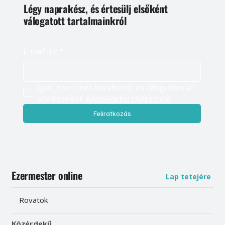
Légy naprakész, és értesülj elsőként
válogatott tartalmainkról
E-mail cím
*
Igen, szeretnék feliratkozni, és elfogadom az 
adatkezelést. 
Adatvédelmi tájékoztató
Feliratkozás
Ezermester online
Lap tetejére
Rovatok
Közérdekű