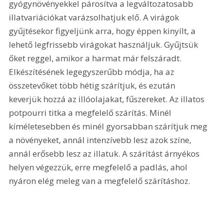
gyógynövényekkel párosítva a legváltozatosabb 
illatvariációkat varázsolhatjuk elő. A virágok 
gyűjtésekor figyeljünk arra, hogy éppen kinyílt, a 
lehető legfrissebb virágokat használjuk. Gyűjtsük 
őket reggel, amikor a harmat már felszáradt. 
Elkészítésének legegyszerűbb módja, ha az 
összetevőket több hétig szárítjuk, és ezután 
keverjük hozzá az illóolajakat, fűszereket. Az illatos 
potpourri titka a megfelelő szárítás. Minél 
kíméletesebben és minél gyorsabban szárítjuk meg 
a növényeket, annál intenzívebb lesz azok színe, 
annál erősebb lesz az illatuk. A szárítást árnyékos 
helyen végezzük, erre megfelelő a padlás, ahol 
nyáron elég meleg van a megfelelő szárításhoz. 