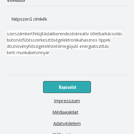
Népszerű címkék
szerszám
kert
felújítás
lakberendezés
kreatív ötlet
barkácsolás
bútor
víz
fűtés
szerkesztőség
elektronika
hasznos tippek
dísznövény
hőszigetelés
tető
megújuló energia
tisztítás
kerti munka
beton
nyár
Kapcsolat
Impresszum
Médiaajánlat
Adatvédelem