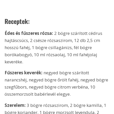
Receptek:
Édes és fűszeres rózsa: 
2 bögre szárított cédrus 
hajtáscsúcs, 2 csésze rózsaszirom, 12 db 
2,5 cm
hosszú fahéj, 1 bögre csillagánizs, fél bögre 
borókabogyó, 10 ml rózsaolaj, 10 ml fahéjolaj 
keveréke. 
Fűszeres keverék: 
negyed bögre szárított 
narancshéj, negyed bögre őrölt fahéj, negyed bögre 
szegfűbors, negyed bögre citrom verbéna, 10 
összemorzsolt babérlevél elegye. 
Szerelem: 
3 bögre rózsaszirom, 2 bögre kamilla, 1 
bögre koriander, 1 bögre morzsolt levendula, 2 