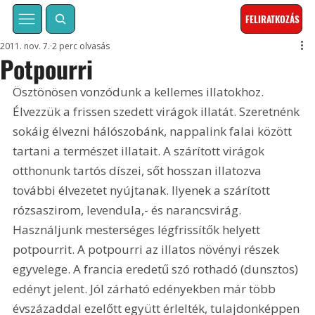
FELIRATKOZÁS
2011. nov. 7.
2 perc olvasás
Potpourri
Ösztönösen vonzódunk a kellemes illatokhoz. 
Élvezzük a frissen szedett virágok illatát. Szeretnénk 
sokáig élvezni hálószobánk, nappalink falai között 
tartani a természet illatait. A szárított virágok 
otthonunk tartós díszei, sőt hosszan illatozva 
további élvezetet nyújtanak. Ilyenek a szárított 
rózsaszirom, levendula,- és narancsvirág. 
Használjunk mesterséges légfrissítők helyett 
potpourrit. A potpourri az illatos növényi részek 
egyvelege. A francia eredetű szó rothadó (dunsztos) 
edényt jelent. Jól zárható edényekben már több 
évszázaddal ezelőtt együtt érlelték, tulajdonképpen 