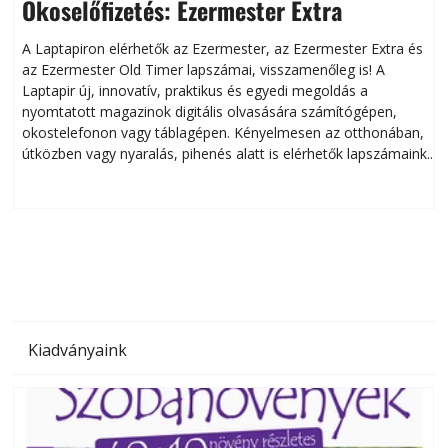
Okoselőfizetés: Ezermester Extra
A Laptapiron elérhetők az Ezermester, az Ezermester Extra és
az Ezermester Old Timer lapszámai, visszamenőleg is! A
Laptapir új, innovatív, praktikus és egyedi megoldás a
L
nyomtatott magazinok digitális olvasására számítógépen,
okostelefonon vagy táblagépen. Kényelmesen az otthonában,
útközben vagy nyaralás, pihenés alatt is elérhetők lapszámaink.
ú
Bárhol, bármikor, akár külföldön élve vagy dolgozva is
B
olvashatók az Ezermester lapszámai. A Laptapir kényelmes
megoldás, mert: – t
Kiadványaink