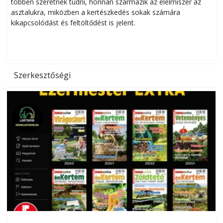
többen szeretnék tudni, honnan származik az élelmiszer az
l
asztalukra, miközben a kertészkedés sokak számára
kikapcsolódást és feltöltődést is jelent.
é
d
Szerkesztőségi