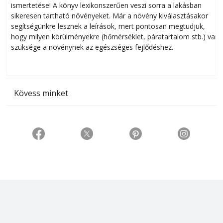
ismertetése! A könyv lexikonszerűen veszi sorra a lakásban
s
sikeresen tart­ha­tó növényeket. Már a növény kiválasztásakor
h
segítségünkre lesznek a leírások, mert pontosan megtudjuk,
k
hogy milyen körülményekre (hőmérséklet, páratartalom stb.) van
szüksége a növénynek az egészséges fejlődéshez.
t
Kövess minket