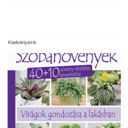
megoldás, mert: – t
Kiadványaink