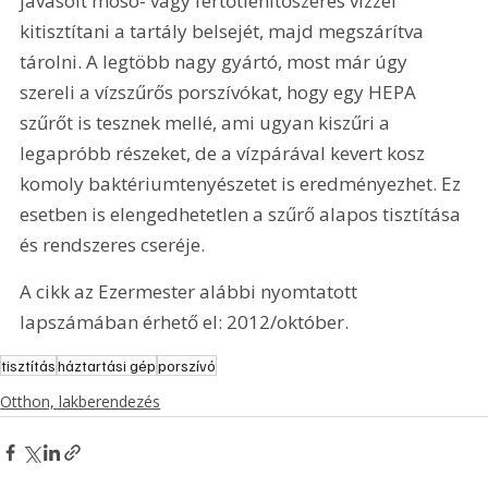
javasolt mosó- vagy fertőtlenítőszeres vízzel 
kitisztítani a tartály belsejét, majd megszárítva 
tárolni. A legtöbb nagy gyártó, most már úgy 
szereli a vízszűrős porszívókat, hogy egy HEPA 
szűrőt is tesznek mellé, ami ugyan kiszűri a 
legapróbb részeket, de a vízpárával kevert kosz 
komoly baktériumtenyészetet is eredményezhet. Ez 
esetben is elengedhetetlen a szűrő alapos tisztítása 
és rendszeres cseréje.
A cikk az Ezermester alábbi nyomtatott 
lapszámában érhető el: 2012/október.
tisztítás
háztartási gép
porszívó
Otthon, lakberendezés