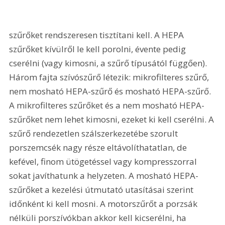
szűrőket rendszeresen tisztítani kell. A HEPA 
szűrőket kívülről le kell porolni, évente pedig 
cserélni (vagy kimosni, a szűrő típusától függően). 
Három fajta szívószűrő létezik: mikrofilteres szűrő, 
nem mosható HEPA-szűrő és mosható HEPA-szűrő. 
A mikrofilteres szűrőket és a nem mosható HEPA-
szűrőket nem lehet kimosni, ezeket ki kell cserélni. A 
szűrő rendezetlen szálszerkezetébe szorult 
porszemcsék nagy része eltávolíthatatlan, de 
kefével, finom ütögetéssel vagy kompresszorral 
sokat javíthatunk a helyzeten. A mosható HEPA-
szűrőket a kezelési útmutató utasításai szerint 
időnként ki kell mosni. A motorszűrőt a porzsák 
nélküli porszívókban akkor kell kicserélni, ha 