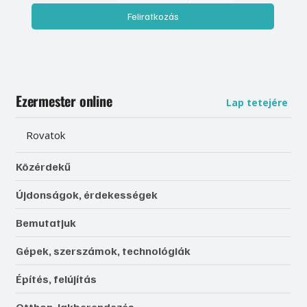
Feliratkozás
Ezermester online
Lap tetejére
Rovatok
Közérdekű
Újdonságok, érdekességek
Bemutatjuk
Gépek, szerszámok, technológiák
Építés, felújítás