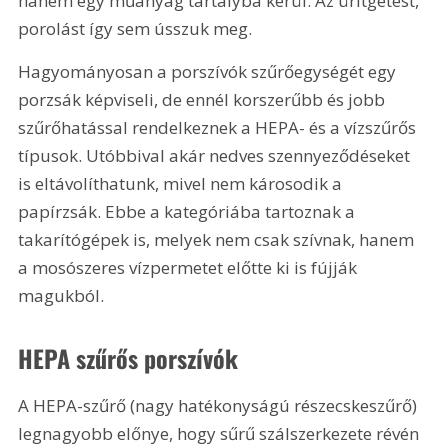
hanem egy műanyag tartályba kerül. Az ürítgetést, 
porolást így sem ússzuk meg.
Hagyományosan a porszívók szűrőegységét egy 
porzsák képviseli, de ennél korszerűbb és jobb 
szűrőhatással rendelkeznek a HEPA- és a vízszűrős 
típusok. Utóbbival akár nedves szennyeződéseket 
is eltávolíthatunk, mivel nem károsodik a 
papírzsák. Ebbe a kategóriába tartoznak a 
takarítógépek is, melyek nem csak szívnak, hanem 
a mosószeres vízpermetet előtte ki is fújják 
magukból.
HEPA szűrős porszívók
A HEPA-szűrő (nagy hatékonyságú részecskeszűrő) 
legnagyobb előnye, hogy sűrű szálszerkezete révén 