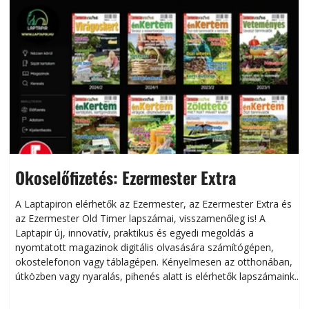
Okoselőfizetés: Ezermester Extra
A Laptapiron elérhetők az Ezermester, az Ezermester Extra és
az Ezermester Old Timer lapszámai, visszamenőleg is! A
Laptapir új, innovatív, praktikus és egyedi megoldás a
L
nyomtatott magazinok digitális olvasására számítógépen,
okostelefonon vagy táblagépen. Kényelmesen az otthonában,
útközben vagy nyaralás, pihenés alatt is elérhetők lapszámaink.
ú
Bárhol, bármikor, akár külföldön élve vagy dolgozva is
B
olvashatók az Ezermester lapszámai. A Laptapir kényelmes