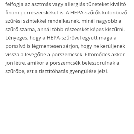
felfogja az asztmás vagy allergiás tüneteket kiváltó 
finom porrészecskéket is. A HEPA-szűrők különböző 
szűrési szintekkel rendelkeznek, minél nagyobb a 
szűrő száma, annál több részecskét képes kiszűrni. 
Lényeges, hogy a HEPA-szűrővel együtt maga a 
porszívó is légmentesen zárjon, hogy ne kerüljenek 
vissza a levegőbe a porszemcsék. Eltömődés akkor 
jön létre, amikor a porszemcsék beleszorulnak a 
szűrőbe, ezt a tisztítóhatás gyengülése jelzi.