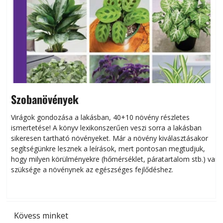
Szobanövények
Virágok gondozása a lakásban, 40+10 növény részletes
ismertetése! A könyv lexikonszerűen veszi sorra a lakásban
s
sikeresen tart­ha­tó növényeket. Már a növény kiválasztásakor
h
segítségünkre lesznek a leírások, mert pontosan megtudjuk,
k
hogy milyen körülményekre (hőmérséklet, páratartalom stb.) van
szüksége a növénynek az egészséges fejlődéshez.
t
Kövess minket