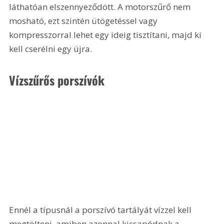
láthatóan elszennyeződött. A motorszűrő nem 
mosható, ezt szintén ütögetéssel vagy 
kompresszorral lehet egy ideig tisztítani, majd ki 
kell cserélni egy újra.
Vízszűrős porszívók
Ennél a típusnál a porszívó tartályát vízzel kell 
megtölteni, amiben azonnal kicsapódnak a 