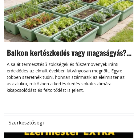
Balkon kertészkedés vagy magaságyás?
Helytakarékos kertészkedés
A saját termesztésű zöldségek és fűszernövények iránti
érdeklődés az elmúlt években látványosan megnőtt. Egyre
többen szeretnék tudni, honnan származik az élelmiszer az
l
asztalukra, miközben a kertészkedés sokak számára
kikapcsolódást és feltöltődést is jelent.
é
d
Szerkesztőségi