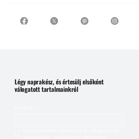
Légy naprakész, és értesülj elsőként
válogatott tartalmainkról
E-mail cím
*
Igen, szeretnék feliratkozni, és elfogadom az 
adatkezelést. 
Adatvédelmi tájékoztató