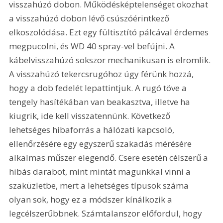
visszahúzó dobon. Működésképtelenséget okozhat 
a visszahúzó dobon lévő csúszóérintkező 
elkoszolódása. Ezt egy fültisztító pálcával érdemes 
megpucolni, és WD 40 spray-vel befújni. A 
kábelvisszahúzó sokszor mechanikusan is elromlik. 
A visszahúzó tekercsrugóhoz úgy férünk hozzá, 
hogy a dob fedelét lepattintjuk. A rugó töve a 
tengely hasítékában van beakasztva, illetve ha 
kiugrik, ide kell visszatennünk. Következő 
lehetséges hibaforrás a hálózati kapcsoló, 
ellenőrzésére egy egyszerű szakadás mérésére 
alkalmas műszer elegendő. Csere esetén célszerű a 
hibás darabot, mint mintát magunkkal vinni a 
szaküzletbe, mert a lehetséges típusok száma 
olyan sok, hogy ez a módszer kínálkozik a 
legcélszerűbbnek. Számtalanszor előfordul, hogy 