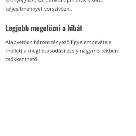
szőnyegeket, kárpitokat ajánlatos kisebb 
teljesítménnyel porszívózni.
Legjobb megelőzni a hibát
Alapvetően három tényező figyelembevétele 
mellett a meghibásodási esély nagymértékben 
csökkenthető: