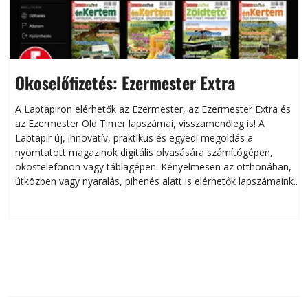
Okoselőfizetés: Ezermester Extra
A Laptapiron elérhetők az Ezermester, az Ezermester Extra és
az Ezermester Old Timer lapszámai, visszamenőleg is! A
Laptapir új, innovatív, praktikus és egyedi megoldás a
L
nyomtatott magazinok digitális olvasására számítógépen,
okostelefonon vagy táblagépen. Kényelmesen az otthonában,
útközben vagy nyaralás, pihenés alatt is elérhetők lapszámaink.
ú
Bárhol, bármikor, akár külföldön élve vagy dolgozva is
B
olvashatók az Ezermester lapszámai. A Laptapir kényelmes
megoldás, mert: – t