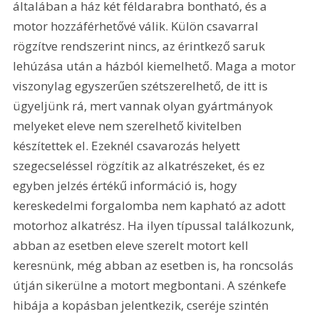
általában a ház két féldarabra bontható, és a 
motor hozzáférhetővé válik. Külön csavarral 
rögzítve rendszerint nincs, az érintkező saruk 
lehúzása után a házból kiemelhető. Maga a motor 
viszonylag egyszerűen szétszerelhető, de itt is 
ügyeljünk rá, mert vannak olyan gyártmányok 
melyeket eleve nem szerelhető kivitelben 
készítettek el. Ezeknél csavarozás helyett 
szegecseléssel rögzítik az alkatrészeket, és ez 
egyben jelzés értékű információ is, hogy 
kereskedelmi forgalomba nem kapható az adott 
motorhoz alkatrész. Ha ilyen típussal találkozunk, 
abban az esetben eleve szerelt motort kell 
keresnünk, még abban az esetben is, ha roncsolás 
útján sikerülne a motort megbontani. A szénkefe 
hibája a kopásban jelentkezik, cseréje szintén 