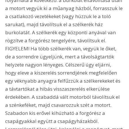
folyamata a következő: a burkolat eltávolítása után 
a motort vegyük ki a műanyag házból, forrasszuk le 
a csatlakozó vezetékeket (vagy húzzuk le a toló 
sarukat), majd távolítsuk el a szélkerék ház 
burkolatát. A szélkerék egy központi anyával van 
rögzítve a forgórész tengelyére, távolítsuk el. 
FIGYELEM! Ha több szélkerék van, vegyük le őket, 
de a sorrendre ügyeljünk, mert a távolságtartók 
helyzete nagyon lényeges. Célszerű úgy eljárni, 
hogy eleve a kiszerelés sorrendjének megfelelően 
egy véknyabb anyagra felfűzzük a szélkerekeket és 
a távtartókat a hibás visszaszerelés elkerülése 
érdekében. A szabaddá vált motorból távolítsuk el 
a szénkeféket, majd csavarozzuk szét a motort. 
Szabadon kis erővel kihúzható a forgórész a 
csapágyakkal együtt a csapágyházakból. 