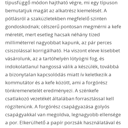
típusfüggő módon hajtható végre, mi egy típuson 
bemutatjuk magát az alkatrész kiemelését. A 
pótlásról a szaküzletekben megfelelő szinten 
gondoskodnak; célszerű pontosan megmérni a kefe 
méretét, mert esetleg hacsak néhány tized 
milliméterrel nagyobbat kapunk, az pár perces 
csiszolással korrigálható. Ha viszont eleve kisebbet 
vásárolunk, az a tartóhelyén lötyögni fog, és 
indokolatlanul hangossá válik a készülék, továbbá 
a bizonytalan kapcsolódás miatt ív keletkezik a 
kommutátor és a kefe között, ami a forgórész 
tönkremenetelét eredményezi. A szénkefe 
csatlakozó vezetékét általában forrasztással kell 
rögzítenünk. A forgórész csapágyazása golyós 
csapágyakkal van megoldva, legnagyobb ellensége 
a por. Elkerülhető a papír porzsák használatával és 