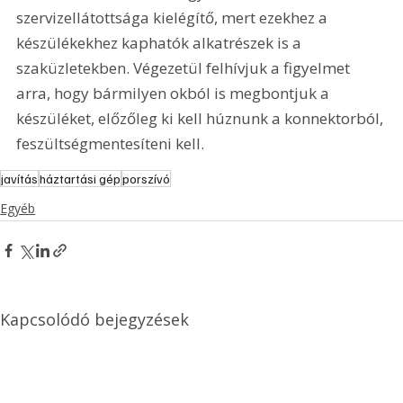
szervizellátottsága kielégítő, mert ezekhez a 
készülékekhez kaphatók alkatrészek is a 
szaküzletekben. Végezetül felhívjuk a figyelmet 
arra, hogy bármilyen okból is megbontjuk a 
készüléket, előzőleg ki kell húznunk a konnektorból, 
feszültségmentesíteni kell.
javítás
háztartási gép
porszívó
Egyéb
Kapcsolódó bejegyzések