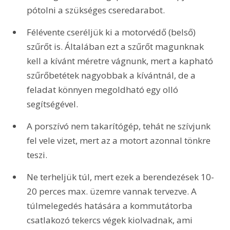
pótolni a szükséges cseredarabot.
Félévente cseréljük ki a motorvédő (belső) 
szűrőt is. Általában ezt a szűrőt magunknak 
kell a kívánt méretre vágnunk, mert a kapható 
szűrőbetétek nagyobbak a kívántnál, de a 
feladat könnyen megoldható egy olló 
segítségével.
A porszívó nem takarítógép, tehát ne szívjunk 
fel vele vizet, mert az a motort azonnal tönkre 
teszi.
Ne terheljük túl, mert ezek a berendezések 10-
20 perces max. üzemre vannak tervezve. A 
túlmelegedés hatására a kommutátorba 
csatlakozó tekercs végek kiolvadnak, ami 