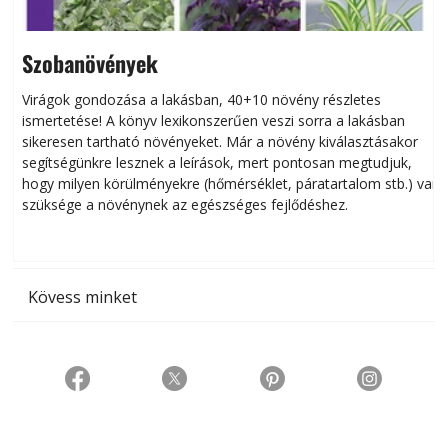
Szobanövények
Virágok gondozása a lakásban, 40+10 növény részletes
ismertetése! A könyv lexikonszerűen veszi sorra a lakásban
s
sikeresen tart­ha­tó növényeket. Már a növény kiválasztásakor
h
segítségünkre lesznek a leírások, mert pontosan megtudjuk,
k
hogy milyen körülményekre (hőmérséklet, páratartalom stb.) van
szüksége a növénynek az egészséges fejlődéshez.
t
Kövess minket