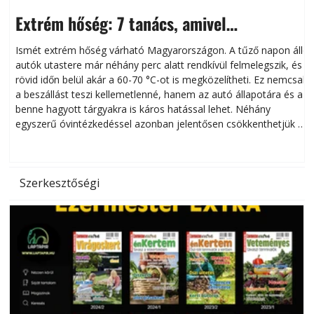
Extrém hőség: 7 tanács, amivel
megóvhatjuk autónkat a nyári károktól
Ismét extrém hőség várható Magyarországon. A tűző napon álló
autók utastere már néhány perc alatt rendkívül felmelegszik, és
rövid időn belül akár a 60-70 °C-ot is megközelítheti. Ez nemcsak
n
a beszállást teszi kellemetlenné, hanem az autó állapotára és a
benne hagyott tárgyakra is káros hatással lehet. Néhány
egyszerű óvintézkedéssel azonban jelentősen csökkenthetjük a
hőség káros hatásait.
l
Szerkesztőségi