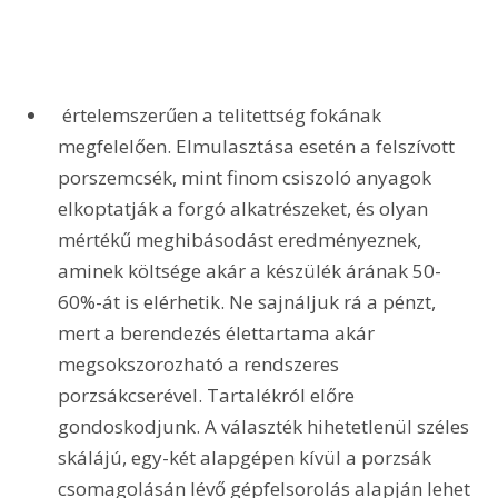
 értelemszerűen a telitettség fokának 
megfelelően. Elmulasztása esetén a felszívott 
porszemcsék, mint finom csiszoló anyagok 
elkoptatják a forgó alkatrészeket, és olyan 
mértékű meghibásodást eredményeznek, 
aminek költsége akár a készülék árának 50-
60%-át is elérhetik. Ne sajnáljuk rá a pénzt, 
mert a berendezés élettartama akár 
megsokszorozható a rendszeres 
porzsákcserével. Tartalékról előre 
gondoskodjunk. A választék hihetetlenül széles 
skálájú, egy-két alapgépen kívül a porzsák 
csomagolásán lévő gépfelsorolás alapján lehet 