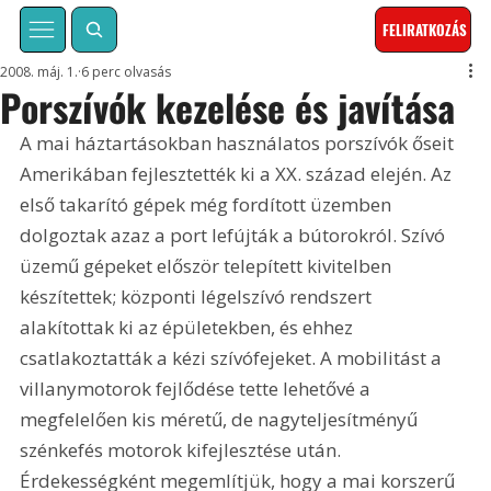
FELIRATKOZÁS
2008. máj. 1.
6 perc olvasás
Porszívók kezelése és javítása
A mai háztartásokban használatos porszívók őseit 
Amerikában fejlesztették ki a XX. század elején. Az 
első takarító gépek még fordított üzemben 
dolgoztak azaz a port lefújták a bútorokról. Szívó 
üzemű gépeket először telepített kivitelben 
készítettek; központi légelszívó rendszert 
alakítottak ki az épületekben, és ehhez 
csatlakoztatták a kézi szívófejeket. A mobilitást a 
villanymotorok fejlődése tette lehetővé a 
megfelelően kis méretű, de nagyteljesítményű 
szénkefés motorok kifejlesztése után. 
Érdekességként megemlítjük, hogy a mai korszerű 