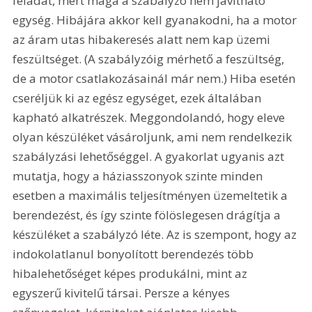
feladat, mert maga a szabályzó nem javítható 
egység. Hibájára akkor kell gyanakodni, ha a motor 
az áram utas hibakeresés alatt nem kap üzemi 
feszültséget. (A szabályzóig mérhető a feszültség, 
de a motor csatlakozásainál már nem.) Hiba esetén 
cseréljük ki az egész egységet, ezek általában 
kapható alkatrészek. Meggondolandó, hogy eleve 
olyan készüléket vásároljunk, ami nem rendelkezik 
szabályzási lehetőséggel. A gyakorlat ugyanis azt 
mutatja, hogy a háziasszonyok szinte minden 
esetben a maximális teljesítményen üzemeltetik a 
berendezést, és így szinte fölöslegesen drágítja a 
készüléket a szabályzó léte. Az is szempont, hogy az 
indokolatlanul bonyolított berendezés több 
hibalehetőséget képes produkálni, mint az 
egyszerű kivitelű társai. Persze a kényes 