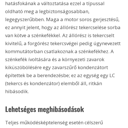
hatásfokának a változtatása ezzel a típussal 
oldható meg a legbiztonságosabban, 
legegyszerűbben. Maga a motor soros gerjesztésű, 
ez annyit jelent, hogy az állórész tekercselése sorba 
van kötve a szénkefékkel. Az állórész is tekercselt 
kivitelű, a forgórész tekercsvégei pedig úgynevezett 
kommutátorban csatlakoznak a szénkefékhez. A 
szénkefék ívoltására és a környezeti zavarok 
kiküszöbölésére egy zavarszűrő kondenzátort 
építettek be a berendezésbe; ez az egység egy LC 
(tekercs és kondenzátor) elemből áll, ritkán 
hibásodik.
Lehetséges meghibásodások
Teljes működésképtelenség esetén célszerű 