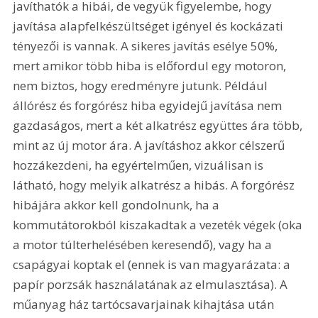
javíthatók a hibái, de vegyük figyelembe, hogy 
javítása alapfelkészültséget igényel és kockázati 
tényezői is vannak. A sikeres javítás esélye 50%, 
mert amikor több hiba is előfordul egy motoron, 
nem biztos, hogy eredményre jutunk. Például 
állórész és forgórész hiba egyidejű javítása nem 
gazdaságos, mert a két alkatrész együttes ára több, 
mint az új motor ára. A javításhoz akkor célszerű 
hozzákezdeni, ha egyértelműen, vizuálisan is 
látható, hogy melyik alkatrész a hibás. A forgórész 
hibájára akkor kell gondolnunk, ha a 
kommutátorokból kiszakadtak a vezeték végek (oka 
a motor túlterhelésében keresendő), vagy ha a 
csapágyai koptak el (ennek is van magyarázata: a 
papír porzsák használatának az elmulasztása). A 
műanyag ház tartócsavarjainak kihajtása után 