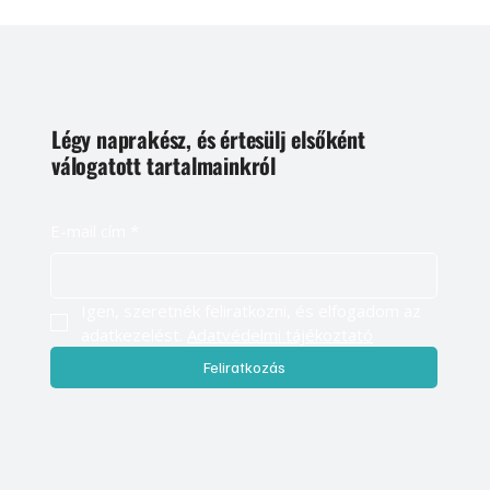
Légy naprakész, és értesülj elsőként
válogatott tartalmainkról
E-mail cím
*
Igen, szeretnék feliratkozni, és elfogadom az 
adatkezelést. 
Adatvédelmi tájékoztató
Feliratkozás