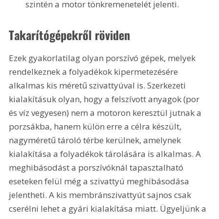
szintén a motor tönkremenetelét jelenti. 
Takarítógépekről röviden
Ezek gyakorlatilag olyan porszívó gépek, melyek 
rendelkeznek a folyadékok kipermetezésére 
alkalmas kis méretű szivattyúval is. Szerkezeti 
kialakításuk olyan, hogy a felszívott anyagok (por 
és víz vegyesen) nem a motoron keresztül jutnak a 
porzsákba, hanem külön erre a célra készült, 
nagyméretű tároló térbe kerülnek, amelynek 
kialakítása a folyadékok tárolására is alkalmas. A 
meghibásodást a porszívóknál tapasztalható 
eseteken felül még a szivattyú meghibásodása 
jelentheti. A kis membránszivattyút sajnos csak 
cserélni lehet a gyári kialakítása miatt. Ügyeljünk a 