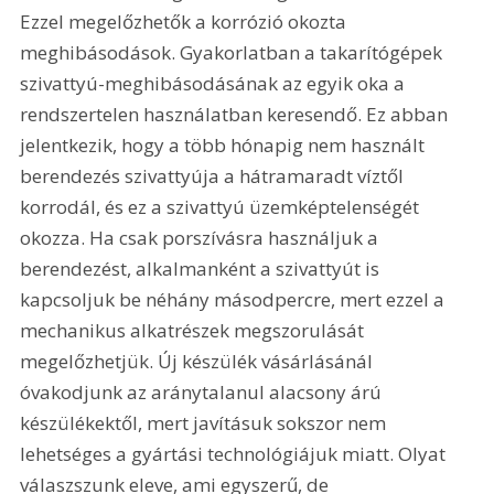
Ezzel megelőzhetők a korrózió okozta 
meghibásodások. Gyakorlatban a takarítógépek 
szivattyú-meghibásodásának az egyik oka a 
rendszertelen használatban keresendő. Ez abban 
jelentkezik, hogy a több hónapig nem használt 
berendezés szivattyúja a hátramaradt víztől 
korrodál, és ez a szivattyú üzemképtelenségét 
okozza. Ha csak porszívásra használjuk a 
berendezést, alkalmanként a szivattyút is 
kapcsoljuk be néhány másodpercre, mert ezzel a 
mechanikus alkatrészek megszorulását 
megelőzhetjük. Új készülék vásárlásánál 
óvakodjunk az aránytalanul alacsony árú 
készülékektől, mert javításuk sokszor nem 
lehetséges a gyártási technológiájuk miatt. Olyat 
válaszszunk eleve, ami egyszerű, de 