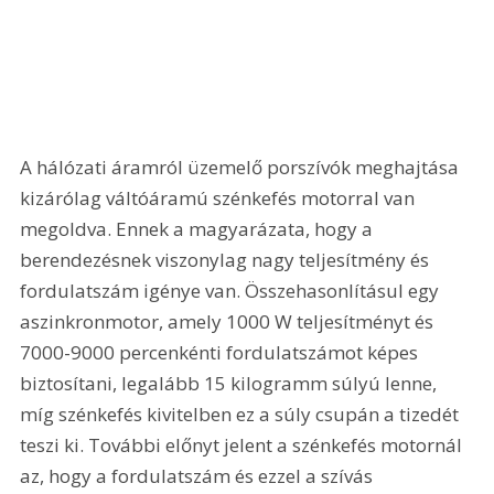
A hálózati áramról üzemelő porszívók meghajtása 
kizárólag váltóáramú szénkefés motorral van 
megoldva. Ennek a magyarázata, hogy a 
berendezésnek viszonylag nagy teljesítmény és 
fordulatszám igénye van. Összehasonlításul egy 
aszinkronmotor, amely 1000 W teljesítményt és 
7000-9000 percenkénti fordulatszámot képes 
biztosítani, legalább 15 kilogramm súlyú lenne, 
míg szénkefés kivitelben ez a súly csupán a tizedét 
teszi ki. További előnyt jelent a szénkefés motornál 
az, hogy a fordulatszám és ezzel a szívás 