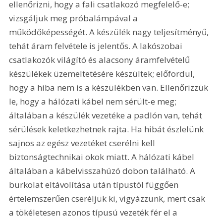
ellenőrizni, hogy a fali csatlakozó megfelelő-e; 
vizsgáljuk meg próbalámpával a 
működőképességét. A készülék nagy teljesítményű, 
tehát áram felvétele is jelentős. A lakószobai 
csatlakozók világító és alacsony áramfelvételű 
készülékek üzemeltetésére készültek; előfordul, 
hogy a hiba nem is a készülékben van. Ellenőrizzük 
le, hogy a hálózati kábel nem sérült-e meg; 
általában a készülék vezetéke a padlón van, tehát 
sérülések keletkezhetnek rajta. Ha hibát észlelünk 
sajnos az egész vezetéket cserélni kell 
biztonságtechnikai okok miatt. A hálózati kábel 
általában a kábelvisszahúzó dobon található. A 
burkolat eltávolítása után típustól függően 
értelemszerűen cseréljük ki, vigyázzunk, mert csak 
a tökéletesen azonos típusú vezeték fér el a 