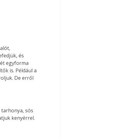
lót, 
efedjük, és 
két egyforma 
tők is. Például a 
oljuk. De erről 
atjuk kenyérrel.