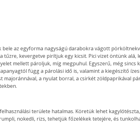
 bele az egyforma nagyságú darabokra vágott pörköltnekva
a tűzre, kevergetve pirítjuk egy kicsit. Pici vizet öntünk alá, l
gyelet mellett pároljuk, míg megpuhul. Egyszerű, még sincs 
lapanyagtól függ a párolási idő is, valamint a kiegészítő ízesí
st majoránnával, a nyulat borral, a csirkét zöldpaprikával pár
tekben.
rumpli, nokedli, rizs, tehetjük főzelékek tetejére, és tunkolh