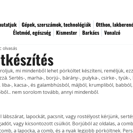
utatjuk
Gépek, szerszámok, technológiák
Otthon, lakberen
Életmód, egészség
Kismester
Barkács
Vonalzó
c olvasás
tkészítés
roljuk, mi mindenből lehet pörköltet készíteni, reméljük, ezz
zá. Sertés-, marha-, borjú-, bárány-, pulyka-, csirke-, tyúk-, 
, liba-, kacsa-, és galambhúsból, májból, krumpliból, babból, 
lőből... nem sorolom tovább, annyi mindenből. 
lábszárat, lapockát, pacsnit, vagy rostélyost kérjünk, sert
adót, vagy kicsontozott csülköt. Borjúból az oldalas, a comb,
comb, a lapocka, a comb, és a nyak legjobb pörköltnek. Pers