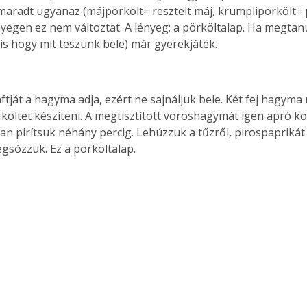
aradt ugyanaz (májpörkölt= resztelt máj, krumplipörkölt= 
ényegen ez nem változtat. A lényeg: a pörköltalap. Ha megtanu
yis hogy mit teszünk bele) már gyerekjáték.
ftját a hagyma adja, ezért ne sajnáljuk bele. Két fej hagyma n
költet készíteni. A megtisztított vöröshagymát igen apró ko
an pirítsuk néhány percig. Lehúzzuk a tűzről, pirospaprikát
gsózzuk. Ez a pörköltalap.