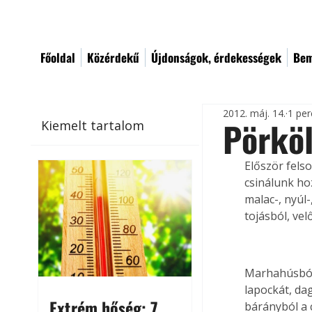
Főoldal
Közérdekű
Újdonságok, érdekességek
Bem
2012. máj. 14.
1 per
Pörköl
Kiemelt tartalom
Először felso
csinálunk hoz
malac-, nyúl-
tojásból, ve
Marhahúsból 
lapockát, dag
Extrém hőség: 7
bárányból a 