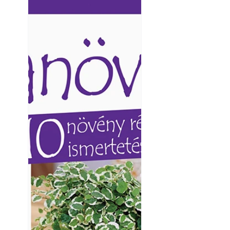
Ezermester lapszámai. A
Ezermester lapszámai
Laptapir kényelmes megoldás,
Laptapir kényelmes 
mert: – t
mert: – t
Virágoskert: kert