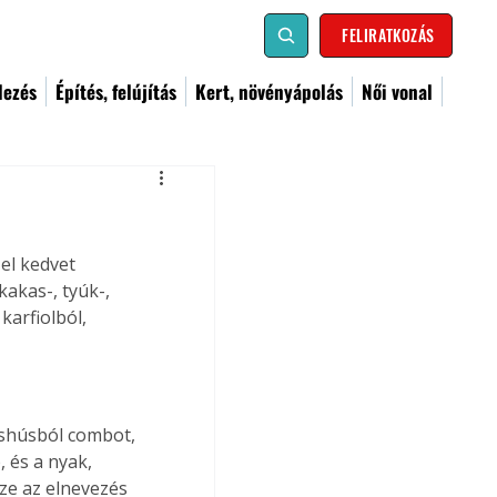
FELIRATKOZÁS
dezés
Építés, felújítás
Kert, növényápolás
Női vonal
el kedvet 
kakas-, tyúk-, 
karfiolból, 
éshúsból combot, 
 és a nyak, 
ze az elnevezés 