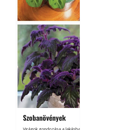
Szobanövények
Virágoskert: k
teraszon, laká
Virágok gondozása a lakásban,