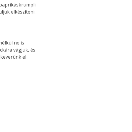
paprikáskrumpli 
ljuk elkészíteni, 
élkül ne is 
ckára vágjuk, és 
 keverünk el 