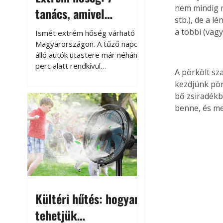
nem mindig m
tanács, amivel
stb.), de a l
megóvhatjuk
a többi (vag
Ismét extrém hőség várható
autónkat a nyári
Magyarországon. A tűző napon
álló autók utastere már néhány
károktól
perc alatt rendkívül
A pörkölt sza
felmelegszik, és rövid időn belül
kezdjünk pör
akár a 60-70 °C-ot is
bő zsiradékb
megközelítheti. Ez nemcsak a
benne, és me
beszállást teszi kellemetlenné,
hanem az autó állapotára és a
benne hagyott tárgyakra is
káros hatással lehet. Néhány
egyszerű óvintézkedéssel
azonban jelentősen
csökkenthetjük a hőség káros
hatásait.
Kültéri hűtés: hogyan
tehetjük