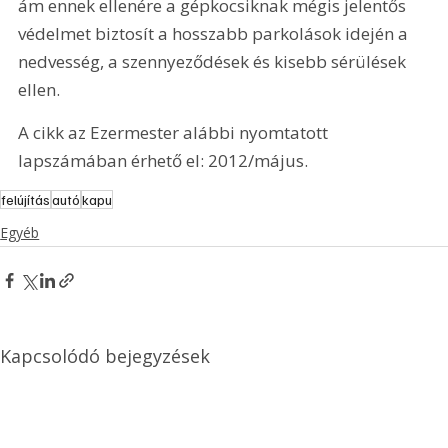
ám ennek ellenére a gépkocsiknak mégis jelentős 
védelmet biztosít a hosszabb parkolások idején a 
nedvesség, a szennyeződések és kisebb sérülések 
ellen. 
A cikk az Ezermester alábbi nyomtatott 
lapszámában érhető el: 2012/május.
felújítás
autó
kapu
Egyéb
Kapcsolódó bejegyzések