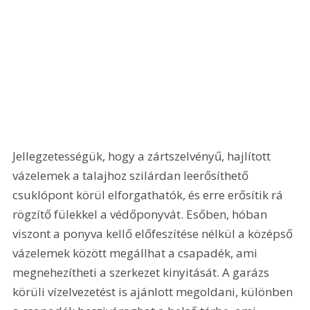
Jellegzetességük, hogy a zártszelvényű, hajlított 
vázelemek a talajhoz szilárdan leerősíthető 
csuklópont körül elforgathatók, és erre erősítik rá 
rögzítő fülekkel a védőponyvát. Esőben, hóban 
viszont a ponyva kellő előfeszítése nélkül a középső 
vázelemek között megállhat a csapadék, ami 
megnehezítheti a szerkezet kinyitását. A garázs 
körüli vízelvezetést is ajánlott megoldani, különben 