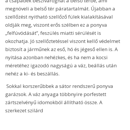
a csapadék beszivároghat a belső térbe, ami 
megnöveli a belső tér páratartalmát. Újabban a 
szellőzést nyitható szellőző fülek kialakításával 
oldják meg, viszont erős szélben ez a ponyva 
„felfúvódását”, feszülés miatti sérülését is 
okozhatja. Jó szellőztetéssel viszont kellő védelmet 
biztosít a járműnek az eső, hó és jégeső ellen is. A 
nyitása azonban nehézkes, és ha nem a kocsi 
méretéhez igazodó nagyságú a váz, beállás után 
nehéz a ki- és beszállás.
 Sokkal korszerűbbek a sátor rendszerű ponyva 
garázsok. A váz anyaga többnyire porfestett 
zártszelvényű idomokból állítható össze. A 
szerkezet szilárd 