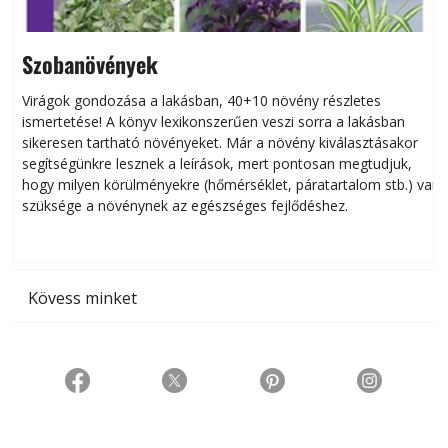
Szobanövények
Virágok gondozása a lakásban, 40+10 növény részletes
ismertetése! A könyv lexikonszerűen veszi sorra a lakásban
s
sikeresen tart­ha­tó növényeket. Már a növény kiválasztásakor
h
segítségünkre lesznek a leírások, mert pontosan megtudjuk,
k
hogy milyen körülményekre (hőmérséklet, páratartalom stb.) van
szüksége a növénynek az egészséges fejlődéshez.
t
Kövess minket