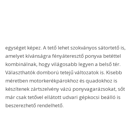
egységet képez. A tető lehet szokványos sátortető is, 
amelyet kívánságra fényáteresztő ponyva betéttel 
kombinálnak, hogy világosabb legyen a belső tér. 
Választhatók domború tetejű változatok is. Kisebb 
méretben motorkerékpárokhoz és quadokhoz is 
készítenek zártszelvény vázú ponyvagarázsokat, sőt 
már csak tetővel ellátott udvari gépkocsi beálló is 
beszerezhető rendelhető.