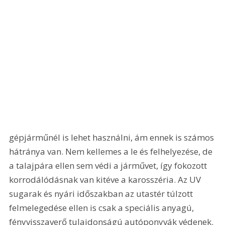
gépjárműnél is lehet használni, ám ennek is számos 
hátránya van. Nem kellemes a le és felhelyezése, de 
a talajpára ellen sem védi a járművet, így fokozott 
korrodálódásnak van kitéve a karosszéria. Az UV 
sugarak és nyári időszakban az utastér túlzott 
felmelegedése ellen is csak a speciális anyagú, 
fényvisszaverő tulajdonságú autóponyvák védenek. 