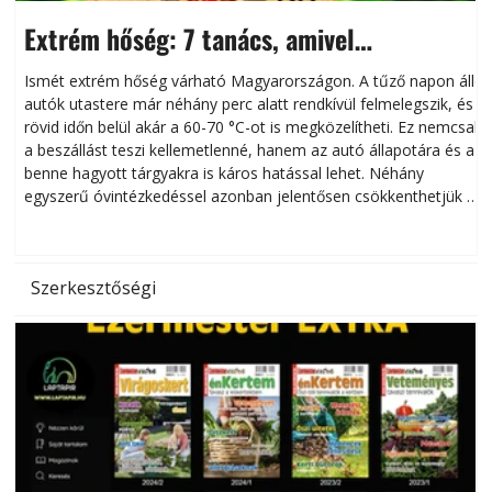
Extrém hőség: 7 tanács, amivel
megóvhatjuk autónkat a nyári károktól
Ismét extrém hőség várható Magyarországon. A tűző napon álló
autók utastere már néhány perc alatt rendkívül felmelegszik, és
rövid időn belül akár a 60-70 °C-ot is megközelítheti. Ez nemcsak
n
a beszállást teszi kellemetlenné, hanem az autó állapotára és a
benne hagyott tárgyakra is káros hatással lehet. Néhány
egyszerű óvintézkedéssel azonban jelentősen csökkenthetjük a
hőség káros hatásait.
l
Szerkesztőségi