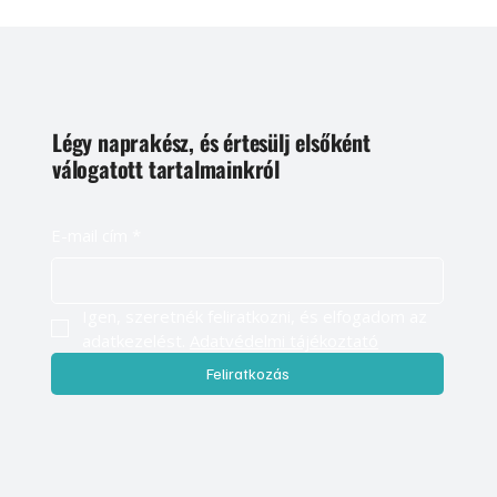
Légy naprakész, és értesülj elsőként
válogatott tartalmainkról
E-mail cím
*
Igen, szeretnék feliratkozni, és elfogadom az 
adatkezelést. 
Adatvédelmi tájékoztató
Feliratkozás