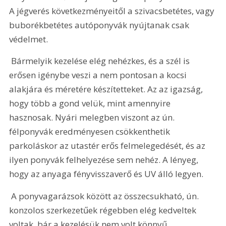
A jégverés következményeitől a szivacsbetétes, vagy 
buborékbetétes autóponyvák nyújtanak csak 
védelmet. 
 Bármelyik kezelése elég nehézkes, és a szél is 
erősen igénybe veszi a nem pontosan a kocsi 
alakjára és méretére készítetteket. Az az igazság, 
hogy több a gond velük, mint amennyire 
hasznosak. Nyári melegben viszont az ún. 
félponyvák eredményesen csökkenthetik 
parkoláskor az utastér erős felmelegedését, és az 
ilyen ponyvák felhelyezése sem nehéz. A lényeg, 
hogy az anyaga fényvisszaverő és UV álló legyen. 
 A ponyvagarázsok között az összecsukható, ún. 
konzolos szerkezetűek régebben elég kedveltek 
voltak, bár a kezelésük nem volt könnyű. 