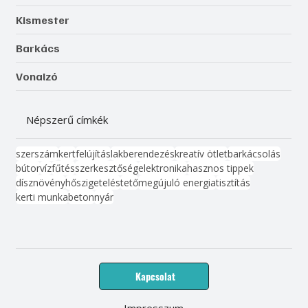
Kismester
Barkács
Vonalzó
Népszerű címkék
szerszám
kert
felújítás
lakberendezés
kreatív ötlet
barkácsolás
bútor
víz
fűtés
szerkesztőség
elektronika
hasznos tippek
dísznövény
hőszigetelés
tető
megújuló energia
tisztítás
kerti munka
beton
nyár
Kapcsolat
Impresszum