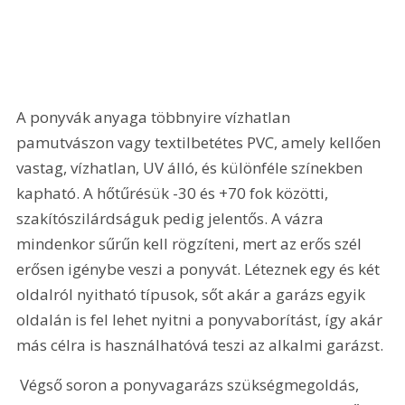
A ponyvák anyaga többnyire vízhatlan 
pamutvászon vagy textilbetétes PVC, amely kellően 
vastag, vízhatlan, UV álló, és különféle színekben 
kapható. A hőtűrésük -30 és +70 fok közötti, 
szakítószilárdságuk pedig jelentős. A vázra 
mindenkor sűrűn kell rögzíteni, mert az erős szél 
erősen igénybe veszi a ponyvát. Léteznek egy és két 
oldalról nyitható típusok, sőt akár a garázs egyik 
oldalán is fel lehet nyitni a ponyvaborítást, így akár 
más célra is használhatóvá teszi az alkalmi garázst.
 Végső soron a ponyvagarázs szükségmegoldás, 