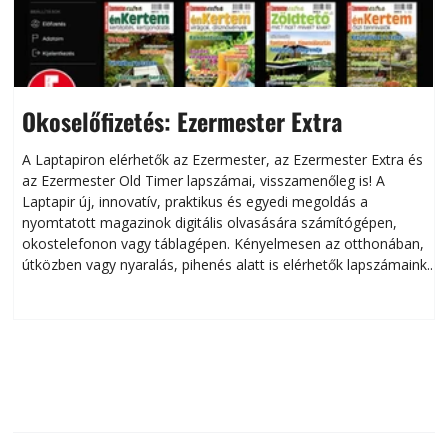
Okoselőfizetés: Ezermester Extra
A Laptapiron elérhetők az Ezermester, az Ezermester Extra és
az Ezermester Old Timer lapszámai, visszamenőleg is! A
Laptapir új, innovatív, praktikus és egyedi megoldás a
L
nyomtatott magazinok digitális olvasására számítógépen,
okostelefonon vagy táblagépen. Kényelmesen az otthonában,
útközben vagy nyaralás, pihenés alatt is elérhetők lapszámaink.
ú
Bárhol, bármikor, akár külföldön élve vagy dolgozva is
B
olvashatók az Ezermester lapszámai. A Laptapir kényelmes
megoldás, mert: – t