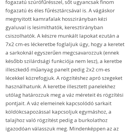
fogazatú szúrófűrésszel, sőt ugyancsak finom 
fogazatú és éles fűrésztárcsával is. A vágáskor 
megnyitott kamrafalak hosszirányban kézi 
gyaluval is lesimíthatók, keresztirányban 
csiszolhatók. A készre munkált lapokat ezután a 
7x2 cm-es léckeretbe foglaljuk úgy, hogy a keretet 
a sarkoknál egyszerűen megcsavarozzuk (ennek 
később szilárdsági funkciója nem lesz), a keretbe 
illeszkedő műanyag panelt pedig 2x2 cm-es 
lécekkel közrefogjuk. A rögzítéshez apró szegeket 
használhatunk. A keretbe illesztett panelekhez 
utólag határozzuk meg a váz méreteit és rögzítési 
pontjait. A váz elemeinek kapcsolódó sarkait 
köldökcsapozással kapcsoljuk egymáshoz, a 
talajhoz való rögzítést pedig a burkolathoz 
igazodóan válasszuk meg. Mindenképpen az az 