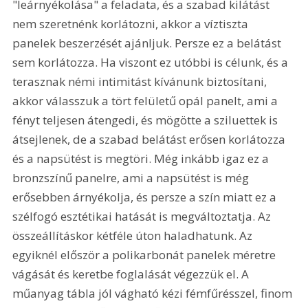
"leárnyékolása" a feladata, és a szabad kilátást 
nem szeretnénk korlátozni, akkor a víztiszta 
panelek beszerzését ajánljuk. Persze ez a belátást 
sem korlátozza. Ha viszont ez utóbbi is célunk, és a 
terasznak némi intimitást kívánunk biztosítani, 
akkor válasszuk a tört felületű opál panelt, ami a 
fényt teljesen átengedi, és mögötte a sziluettek is 
átsejlenek, de a szabad belátást erősen korlátozza 
és a napsütést is megtöri. Még inkább igaz ez a 
bronzszínű panelre, ami a napsütést is még 
erősebben árnyékolja, és persze a szín miatt ez a 
szélfogó esztétikai hatását is megváltoztatja. Az 
összeállításkor kétféle úton haladhatunk. Az 
egyiknél először a polikarbonát panelek méretre 
vágását és keretbe foglalását végezzük el. A 
műanyag tábla jól vágható kézi fémfűrésszel, finom 