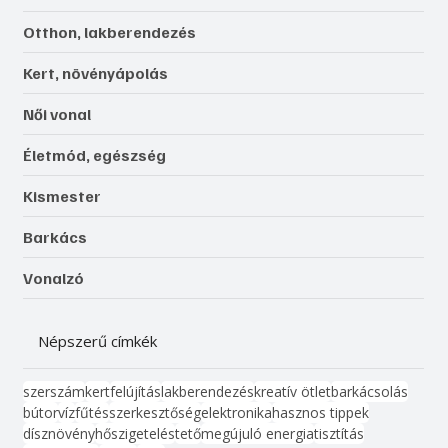
Otthon, lakberendezés
Kert, növényápolás
Női vonal
Életmód, egészség
Kismester
Barkács
Vonalzó
Népszerű címkék
szerszám
kert
felújítás
lakberendezés
kreatív ötlet
barkácsolás
bútor
víz
fűtés
szerkesztőség
elektronika
hasznos tippek
dísznövény
hőszigetelés
tető
megújuló energia
tisztítás