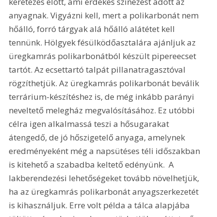
keretezés előtt, ami érdekes színezést adott az 
anyagnak. Vigyázni kell, mert a polikarbonát nem 
hőálló, forró tárgyak alá hőálló alátétet kell 
tennünk. Hölgyek fésülködőasztalára ajánljuk az 
üregkamrás polikarbonátból készült pipereecset 
tartót. Az ecsettartó talpát pillanatragasztóval 
rögzíthetjük. Az üregkamrás polikarbonát beválik 
terrárium-készítéshez is, de még inkább parányi 
neveltető melegház megvalósításához. Ez utóbbi 
célra igen alkalmassá teszi a hősugarakat 
átengedő, de jó hőszigetelő anyaga, amelynek 
eredményeként még a napsütéses téli időszakban 
is kitehető a szabadba keltető edényünk.  A 
lakberendezési lehetőségeket tovább növelhetjük, 
ha az üregkamrás polikarbonát anyagszerkezetét 
is kihasználjuk. Erre volt példa a tálca alapjába 