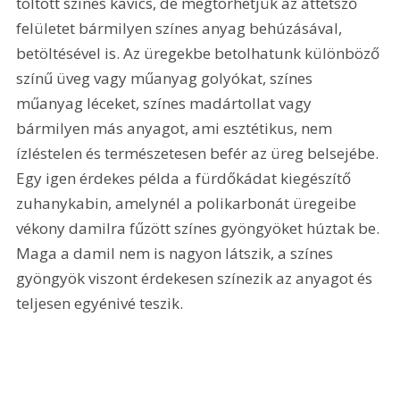
töltött színes kavics, de megtörhetjük az áttetsző 
felületet bármilyen színes anyag behúzásával, 
betöltésével is. Az üregekbe betolhatunk különböző 
színű üveg vagy műanyag golyókat, színes 
műanyag léceket, színes madártollat vagy 
bármilyen más anyagot, ami esztétikus, nem 
ízléstelen és természetesen befér az üreg belsejébe. 
Egy igen érdekes példa a fürdőkádat kiegészítő 
zuhanykabin, amelynél a polikarbonát üregeibe 
vékony damilra fűzött színes gyöngyöket húztak be. 
Maga a damil nem is nagyon látszik, a színes 
gyöngyök viszont érdekesen színezik az anyagot és 
teljesen egyénivé teszik. 