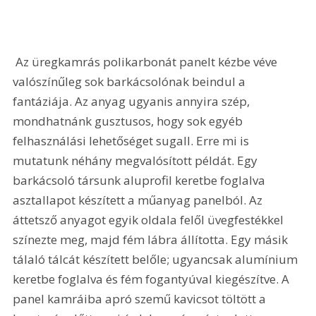
 Az üregkamrás polikarbonát panelt kézbe véve 
valószínűleg sok barkácsolónak beindul a 
fantáziája. Az anyag ugyanis annyira szép, 
mondhatnánk gusztusos, hogy sok egyéb 
felhasználási lehetőséget sugall. Erre mi is 
mutatunk néhány megvalósított példát. Egy 
barkácsoló társunk aluprofil keretbe foglalva 
asztallapot készített a műanyag panelból. Az 
áttetsző anyagot egyik oldala felől üvegfestékkel 
színezte meg, majd fém lábra állította. Egy másik 
tálaló tálcát készített belőle; ugyancsak alumínium 
keretbe foglalva és fém fogantyúval kiegészítve. A 
panel kamráiba apró szemű kavicsot töltött a 