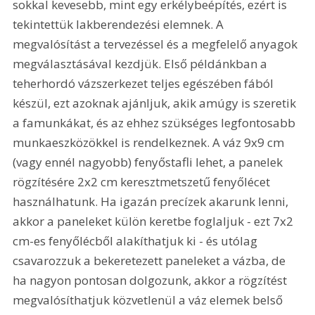
sokkal kevesebb, mint egy erkélybeépítés, ezért is 
tekintettük lakberendezési elemnek. A 
megvalósítást a tervezéssel és a megfelelő anyagok 
megválasztásával kezdjük. Első példánkban a 
teherhordó vázszerkezet teljes egészében fából 
készül, ezt azoknak ajánljuk, akik amúgy is szeretik 
a famunkákat, és az ehhez szükséges legfontosabb 
munkaeszközökkel is rendelkeznek. A váz 9x9 cm 
(vagy ennél nagyobb) fenyőstafli lehet, a panelek 
rögzítésére 2x2 cm keresztmetszetű fenyőlécet 
használhatunk. Ha igazán precízek akarunk lenni, 
akkor a paneleket külön keretbe foglaljuk - ezt 7x2 
cm-es fenyőlécből alakíthatjuk ki - és utólag 
csavarozzuk a bekeretezett paneleket a vázba, de 
ha nagyon pontosan dolgozunk, akkor a rögzítést 
megvalósíthatjuk közvetlenül a váz elemek belső 