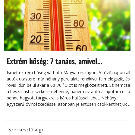
Extrém hőség: 7 tanács, amivel
megóvhatjuk autónkat a nyári károktól
Ismét extrém hőség várható Magyarországon. A tűző napon álló
autók utastere már néhány perc alatt rendkívül felmelegszik, és
rövid időn belül akár a 60-70 °C-ot is megközelítheti. Ez nemcsak
n
a beszállást teszi kellemetlenné, hanem az autó állapotára és a
benne hagyott tárgyakra is káros hatással lehet. Néhány
egyszerű óvintézkedéssel azonban jelentősen csökkenthetjük a
hőség káros hatásait.
l
Szerkesztőségi