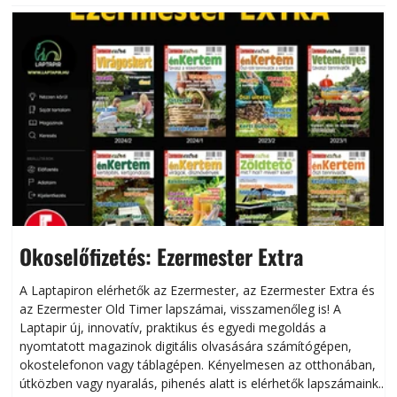
Okoselőfizetés: Ezermester Extra
A Laptapiron elérhetők az Ezermester, az Ezermester Extra és
az Ezermester Old Timer lapszámai, visszamenőleg is! A
Laptapir új, innovatív, praktikus és egyedi megoldás a
L
nyomtatott magazinok digitális olvasására számítógépen,
okostelefonon vagy táblagépen. Kényelmesen az otthonában,
útközben vagy nyaralás, pihenés alatt is elérhetők lapszámaink.
ú