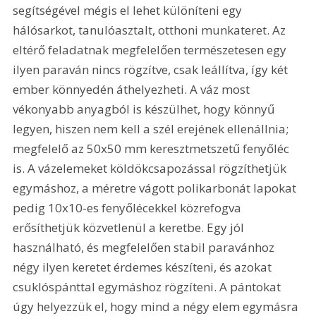
segítségével mégis el lehet különíteni egy 
hálósarkot, tanulóasztalt, otthoni munkateret. Az 
eltérő feladatnak megfelelően természetesen egy 
ilyen paraván nincs rögzítve, csak leállítva, így két 
ember könnyedén áthelyezheti. A váz most 
vékonyabb anyagból is készülhet, hogy könnyű 
legyen, hiszen nem kell a szél erejének ellenállnia; 
megfelelő az 50x50 mm keresztmetszetű fenyőléc 
is. A vázelemeket köldökcsapozással rögzíthetjük 
egymáshoz, a méretre vágott polikarbonát lapokat 
pedig 10x10-es fenyőlécekkel közrefogva 
erősíthetjük közvetlenül a keretbe. Egy jól 
használható, és megfelelően stabil paravánhoz 
négy ilyen keretet érdemes készíteni, és azokat 
csuklóspánttal egymáshoz rögzíteni. A pántokat 
úgy helyezzük el, hogy mind a négy elem egymásra 