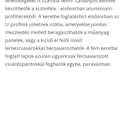
lehetőségeket is számba venni. Látványos keretek 
készíthetők a különféle - elsősorban alumínium - 
profillécekből. A keretbe foglaláshoz elsősorban az 
U-profilok jöhetnek szóba, amelyekbe pontos 
illeszkedés mellett beragaszthatók a műanyag 
panelek, vagy a külső él felől rövid 
lemezcsavarokkal becsavarozhatók. A fém keretbe 
foglalt lapok azután ugyancsak felcsavarozott 
csuklóspántokkal foghatók egybe, paravánnak. 