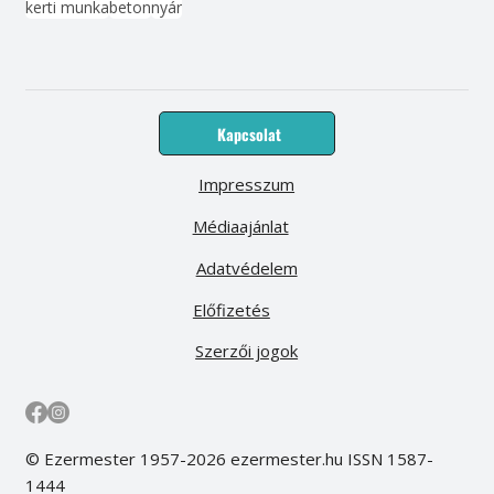
kerti munka
beton
nyár
Kapcsolat
Impresszum
Médiaajánlat
Adatvédelem
Előfizetés
Szerzői jogok
© Ezermester 1957-2026 ezermester.hu ISSN 1587-
1444