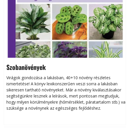
Szobanövények
Virágok gondozása a lakásban, 40+10 növény részletes
ismertetése! A könyv lexikonszerűen veszi sorra a lakásban
s
sikeresen tart­ha­tó növényeket. Már a növény kiválasztásakor
h
segítségünkre lesznek a leírások, mert pontosan megtudjuk,
k
hogy milyen körülményekre (hőmérséklet, páratartalom stb.) van
szüksége a növénynek az egészséges fejlődéshez.
t