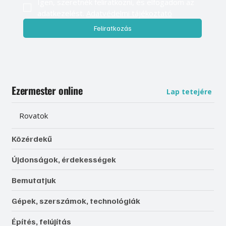
Igen, szeretnék feliratkozni, és elfogadom az 
adatkezelést. 
Adatvédelmi tájékoztató
Feliratkozás
Ezermester online
Lap tetejére
Rovatok
Közérdekű
Újdonságok, érdekességek
Bemutatjuk
Gépek, szerszámok, technológiák
Építés, felújítás