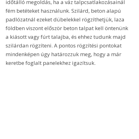
időtálló megoldás, ha a váz talpcsatlakozásainál 
fém betéteket használunk. Szilárd, beton alapú 
padlózatnál ezeket dübelekkel rögzíthetjük, laza 
földben viszont először beton talpat kell öntenünk 
a kiásott vagy fúrt talajba, és ehhez tudunk majd 
szilárdan rögzíteni. A pontos rögzítési pontokat 
mindenképen úgy határozzuk meg, hogy a már 
keretbe foglalt panelekhez igazítsuk. 