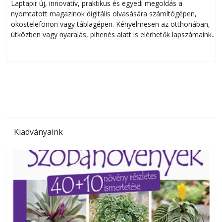
Laptapir új, innovatív, praktikus és egyedi megoldás a
L
nyomtatott magazinok digitális olvasására számítógépen,
okostelefonon vagy táblagépen. Kényelmesen az otthonában,
útközben vagy nyaralás, pihenés alatt is elérhetők lapszámaink.
ú
Bárhol, bármikor, akár külföldön élve vagy dolgozva is
B
olvashatók az Ezermester lapszámai. A Laptapir kényelmes
megoldás, mert: – t
Kiadványaink