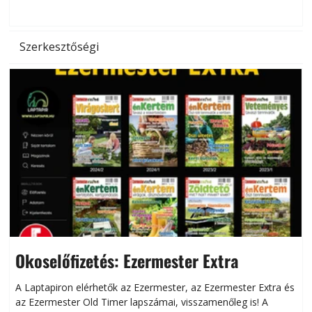
d
Szerkesztőségi
Okoselőfizetés: Ezermester Extra
A Laptapiron elérhetők az Ezermester, az Ezermester Extra és
az Ezermester Old Timer lapszámai, visszamenőleg is! A