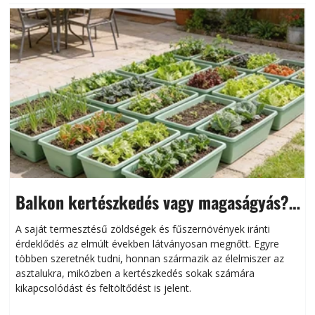
Balkon kertészkedés vagy magaságyás?
Helytakarékos kertészkedés
A saját termesztésű zöldségek és fűszernövények iránti
érdeklődés az elmúlt években látványosan megnőtt. Egyre
többen szeretnék tudni, honnan származik az élelmiszer az
l
asztalukra, miközben a kertészkedés sokak számára
kikapcsolódást és feltöltődést is jelent.
é