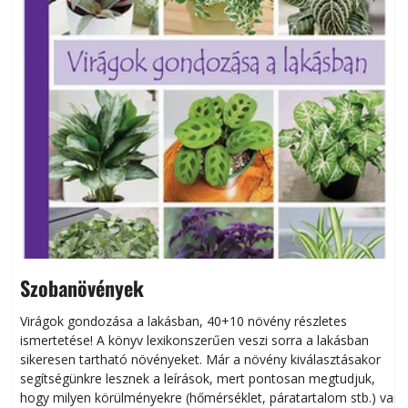
Szobanövények
Virágok gondozása a lakásban, 40+10 növény részletes
ismertetése! A könyv lexikonszerűen veszi sorra a lakásban
s
sikeresen tart­ha­tó növényeket. Már a növény kiválasztásakor
h
segítségünkre lesznek a leírások, mert pontosan megtudjuk,
k
hogy milyen körülményekre (hőmérséklet, páratartalom stb.) van