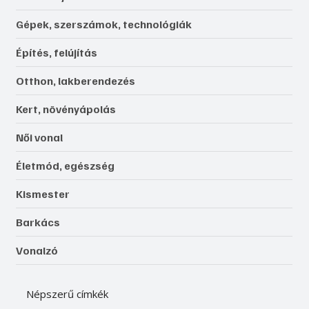
Gépek, szerszámok, technológiák
Építés, felújítás
Otthon, lakberendezés
Kert, növényápolás
Női vonal
Életmód, egészség
Kismester
Barkács
Vonalzó
Népszerű címkék