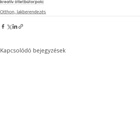
kreatív ötlet
bútor
polc
Otthon, lakberendezés
Kapcsolódó bejegyzések