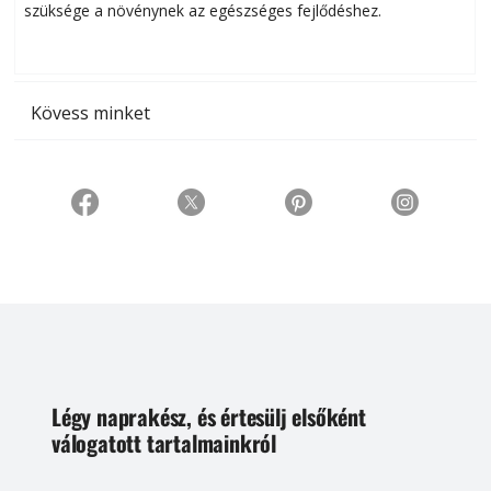
szüksége a növénynek az egészséges fejlődéshez.
t
Kövess minket
Légy naprakész, és értesülj elsőként
válogatott tartalmainkról