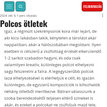
FELIRATKOZÁS
2024. okt. 6.
1 perc olvasás
Polcos ötletek
Igaz, a régmúlt szekrénysorok kora már lejárt, de 
aki kicsi lakásban lakik, kénytelen a tárolást akár 
nappaliban, akár a hálószobában megoldani. Ilyen 
esetben is célszerű a zsúfoltság érzését elkerülendő 
1-2 sarkot szabadon hagyni, és oda csak 
valamilyen kreatív, különleges polcot elhelyezni 
vagy felszerelni a falra. A legegyszerűbb polcok 
laza elhelyezésével is elérhetjük e célt, és igazán 
különleges, de egyszerű kompozíciók is kihozhatók 
néhány ötletből merítkezve. Bátran válasszunk a 
szoba berendezésétől teljesen eltérő színeket is 
akár, és ezeket a polcokat ne zsúfoljuk majd tele, 