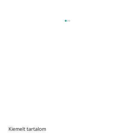
Gyerekszoba az új tanévhez
Kiemelt tartalom