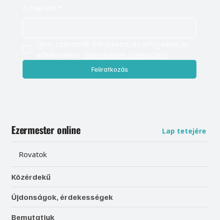
E-mail cím
*
Igen, szeretnék feliratkozni, és elfogadom az 
adatkezelést. 
Adatvédelmi tájékoztató
Feliratkozás
Ezermester online
Lap tetejére
Rovatok
Közérdekű
Újdonságok, érdekességek
Bemutatjuk