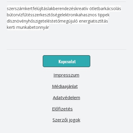
szerszám
kert
felújítás
lakberendezés
kreatív ötlet
barkácsolás
bútor
víz
fűtés
szerkesztőség
elektronika
hasznos tippek
dísznövény
hőszigetelés
tető
megújuló energia
tisztítás
kerti munka
beton
nyár
Kapcsolat
Impresszum
Médiaajánlat
Adatvédelem
Előfizetés
Szerzői jogok