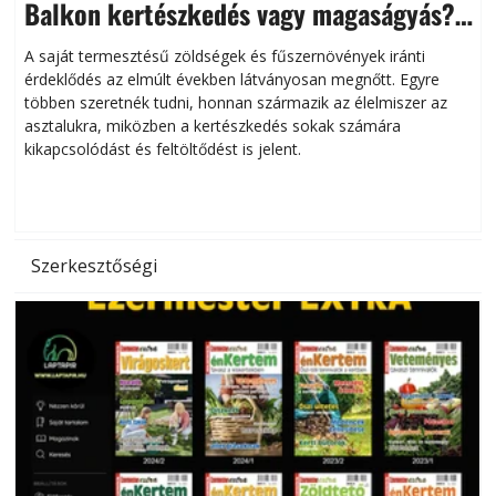
Balkon kertészkedés vagy magaságyás?
Helytakarékos kertészkedés
A saját termesztésű zöldségek és fűszernövények iránti
érdeklődés az elmúlt években látványosan megnőtt. Egyre
többen szeretnék tudni, honnan származik az élelmiszer az
l
asztalukra, miközben a kertészkedés sokak számára
kikapcsolódást és feltöltődést is jelent.
é
d
Szerkesztőségi