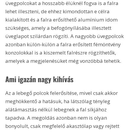
üvegpolcokat a hosszabb élüknél fogva is a falra 
lehet illeszteni, de ehhez kimondottan e célra 
kialakított és a falra erősíthető alumínium idom 
szükséges, amely a befogónyílásába illesztett 
üveglapot szilárdan rögzíti. A nagyobb üvegpolcok 
azonban külön-külön a falra erősített fémöntvény 
konzolokkal is a kiszemelt falrészre rögzíthetők, 
amelyek a megjelenésüket még vonzóbbá tehetik.
Ami igazán nagy kihívás
Az a lebegő polcok felerősítése, mivel csak akkor 
meghökkentő a hatásuk, ha látszólag tényleg 
alátámasztás nélkül lebegnek a fal síkjához 
tapadva. A megoldás azonban nem is olyan 
bonyolult, csak megfelelő akasztólap vagy rejtett 