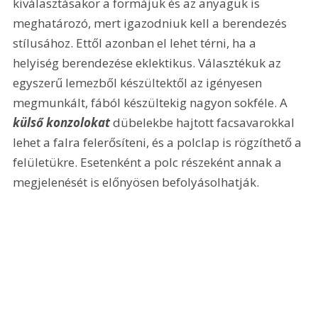
kiválasztásakor a formájuk és az anyaguk is 
meghatározó, mert igazodniuk kell a berendezés 
stílusához. Ettől azonban el lehet térni, ha a 
helyiség berendezése eklektikus. Választékuk az 
egyszerű lemezből készültektől az igényesen 
megmunkált, fából készültekig nagyon sokféle. A 
külső konzolokat
 dübelekbe hajtott facsavarokkal 
lehet a falra felerősíteni, és a polclap is rögzíthető a 
felületükre. Esetenként a polc részeként annak a 
megjelenését is előnyösen befolyásolhatják.