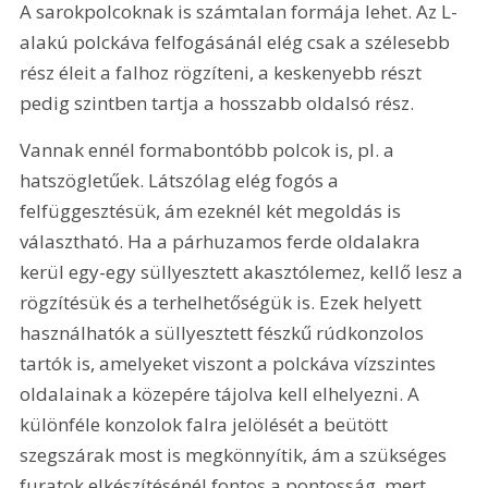
A sarokpolcoknak is számtalan formája lehet. Az L-
alakú polckáva felfogásánál elég csak a szélesebb 
rész éleit a falhoz rögzíteni, a keskenyebb részt 
pedig szintben tartja a hosszabb oldalsó rész.
Vannak ennél formabontóbb polcok is, pl. a 
hatszögletűek. Látszólag elég fogós a 
felfüggesztésük, ám ezeknél két megoldás is 
választható. Ha a párhuzamos ferde oldalakra 
kerül egy-egy süllyesztett akasztólemez, kellő lesz a 
rögzítésük és a terhelhetőségük is. Ezek helyett 
használhatók a süllyesztett fészkű rúdkonzolos 
tartók is, amelyeket viszont a polckáva vízszintes 
oldalainak a közepére tájolva kell elhelyezni. A 
különféle konzolok falra jelölését a beütött 
szegszárak most is megkönnyítik, ám a szükséges 
furatok elkészítésénél fontos a pontosság, mert 