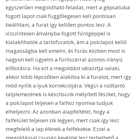
egyszerűen megoldható feladat, mert a gépsatuba 
fogott lapot csak függőlegesen kell pontosan 
beállítani, a furat így kellően pontos lesz. A 
vízszintesen állványba fogott fúrógéppel is 
kialakíthatók a tartófuratok, ám a polclapot kellő 
magasságba kell emelni, és fúrás közben most is 
nagyon kell ügyelni a fúrószárral azonos irányú 
előtolásra. Ha ezt a megoldást választja valaki, 
akkor több lépcsőben alakítsa ki a furatot, mert így 
mód nyílik a lyuk korrekciójára. Végül a rúdtartó 
talplemezének is készítsünk mélyített fészket, hogy 
a polclapot teljesen a falhoz nyomva tudjuk 
elhelyezni. Az azonban alapfeltétel, hogy a 
falfelület teljesen sík legyen, mert csak így lesz 
megfelelő a lap élének a felfekvése. Ezzel a 
megoldással csupán kevésbé lesz terhelhető a 