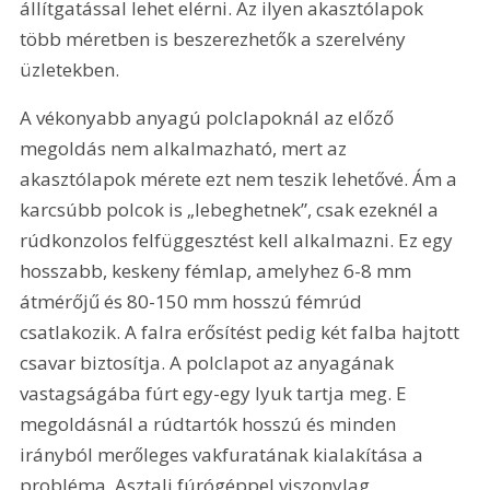
állítgatással lehet elérni. Az ilyen akasztólapok 
több méretben is beszerezhetők a szerelvény 
üzletekben.
A vékonyabb anyagú polclapoknál az előző 
megoldás nem alkalmazható, mert az 
akasztólapok mérete ezt nem teszik lehetővé. Ám a 
karcsúbb polcok is „lebeghetnek”, csak ezeknél a 
rúdkonzolos felfüggesztést kell alkalmazni. Ez egy 
hosszabb, keskeny fémlap, amelyhez 6-8 mm 
átmérőjű és 80-150 mm hosszú fémrúd 
csatlakozik. A falra erősítést pedig két falba hajtott 
csavar biztosítja. A polclapot az anyagának 
vastagságába fúrt egy-egy lyuk tartja meg. E 
megoldásnál a rúdtartók hosszú és minden 
irányból merőleges vakfuratának kialakítása a 
probléma. Asztali fúrógéppel viszonylag 