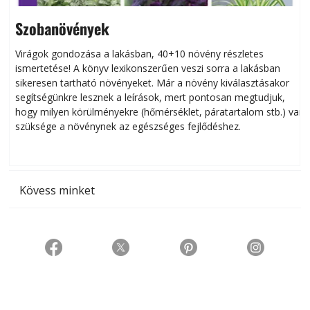
Szobanövények
Virágok gondozása a lakásban, 40+10 növény részletes
ismertetése! A könyv lexikonszerűen veszi sorra a lakásban
s
sikeresen tart­ha­tó növényeket. Már a növény kiválasztásakor
h
segítségünkre lesznek a leírások, mert pontosan megtudjuk,
k
hogy milyen körülményekre (hőmérséklet, páratartalom stb.) van
szüksége a növénynek az egészséges fejlődéshez.
t
Kövess minket