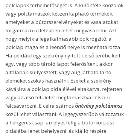
polclapok terhelhetőségét is. A különféle konzolok 
vagy polctámaszok készen kapható termékek, 
amelyeket a bútorszerelvényeket és vasalatokat 
forgalmazó üzletekben lehet megvásárolni. Azt, 
hogy melyik a legalkalmasabb polcrögzítő, a 
polclap maga és a leendő helye is meghatározza. 
Ha például egy szekrény nyitott belső terébe kell 
egy, vagy több tároló lapot felerősíteni, akkor 
általában süllyesztett, vagy alig látható tartó 
elemeket szokás használni. Ezeket a szekrény 
kávájára a polclap oldalélével eltakarva, rejtetten 
vagy az alsó felületét megtámasztva célszerű 
felcsavarozni. E célra számos 
öntvény polctámasz
közül lehet választani. A legegyszerűbb változatuk 
a hengeres csap, amelyet félig a bútorkorpusz 
oldalába lehet behelyezni, és kiálló részére 