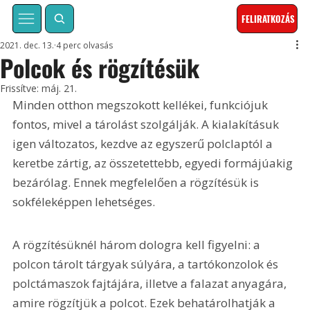
FELIRATKOZÁS
2021. dec. 13.
4 perc olvasás
Polcok és rögzítésük
Frissítve:
máj. 21.
Minden otthon megszokott kellékei, funkciójuk 
fontos, mivel a tárolást szolgálják. A kialakításuk 
igen változatos, kezdve az egyszerű polclaptól a 
keretbe zártig, az összetettebb, egyedi formájúakig 
bezárólag. Ennek megfelelően a rögzítésük is 
sokféleképpen lehetséges. 
A rögzítésüknél három dologra kell figyelni: a 
polcon tárolt tárgyak súlyára, a tartókonzolok és 
polctámaszok fajtájára, illetve a falazat anyagára, 
amire rögzítjük a polcot. Ezek behatárolhatják a 