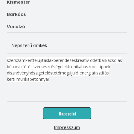
Kismester
Barkács
Vonalzó
Népszerű címkék
szerszám
kert
felújítás
lakberendezés
kreatív ötlet
barkácsolás
bútor
víz
fűtés
szerkesztőség
elektronika
hasznos tippek
dísznövény
hőszigetelés
tető
megújuló energia
tisztítás
kerti munka
beton
nyár
Kapcsolat
Impresszum