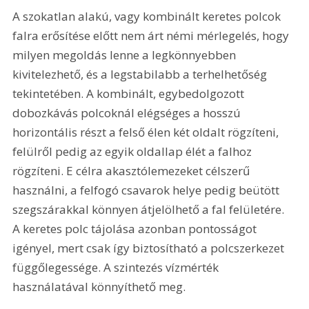
A szokatlan alakú, vagy kombinált keretes polcok 
falra erősítése előtt nem árt némi mérlegelés, hogy 
milyen megoldás lenne a legkönnyebben 
kivitelezhető, és a legstabilabb a terhelhetőség 
tekintetében. A kombinált, egybedolgozott 
dobozkávás polcoknál elégséges a hosszú 
horizontális részt a felső élen két oldalt rögzíteni, 
felülről pedig az egyik oldallap élét a falhoz 
rögzíteni. E célra akasztólemezeket célszerű 
használni, a felfogó csavarok helye pedig beütött 
szegszárakkal könnyen átjelölhető a fal felületére. 
A keretes polc tájolása azonban pontosságot 
igényel, mert csak így biztosítható a polcszerkezet 
függőlegessége. A szintezés vízmérték 
használatával könnyíthető meg.