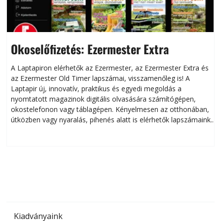
Okoselőfizetés: Ezermester Extra
A Laptapiron elérhetők az Ezermester, az Ezermester Extra és
az Ezermester Old Timer lapszámai, visszamenőleg is! A
Laptapir új, innovatív, praktikus és egyedi megoldás a
L
nyomtatott magazinok digitális olvasására számítógépen,
okostelefonon vagy táblagépen. Kényelmesen az otthonában,
útközben vagy nyaralás, pihenés alatt is elérhetők lapszámaink.
ú
Bárhol, bármikor, akár külföldön élve vagy dolgozva is
B
olvashatók az Ezermester lapszámai. A Laptapir kényelmes
megoldás, mert: – t
Kiadványaink