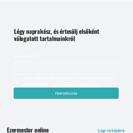
Légy naprakész, és értesülj elsőként
válogatott tartalmainkról
E-mail cím
*
Igen, szeretnék feliratkozni, és elfogadom az 
adatkezelést. 
Adatvédelmi tájékoztató
Feliratkozás
Ezermester online
Lap tetejére