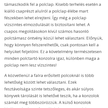
támaszkodik fel a polclap. Kisebb terhelés esetén a 
kiálló csaprészt alulról a polclap élébe mart 
fészekben lehet elrejteni. Így még a polclap 
vízszintes elmozdulását is biztosítani lehet. A 
csapos megoldásokon kívül számos hasonló 
polctámasz öntvény közül lehet választani. Előnyük, 
hogy könnyen felszerelhetők, csak pontosan kell a 
helyüket feljelölni. Ez a követelmény természetesen 
minden polctartó konzolra igaz, különben maga a 
polclap nem lesz vízszintes!
A közvetlenül a falra erősített polcoknál is több 
lehetőség között lehet választani. Ezek 
fesztávolsága szinte tetszőleges, és akár súlyos 
könyvek tárolását is lehetővé teszik, ha a konzolok 
számát meg többszörözzük. A külső konzolok 