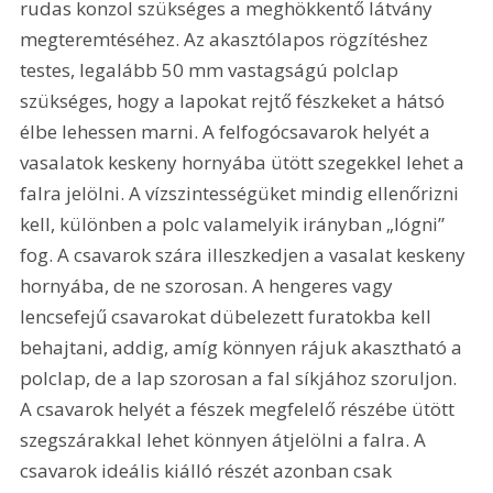
rudas konzol szükséges a meghökkentő látvány 
megteremtéséhez. Az akasztólapos rögzítéshez 
testes, legalább 50 mm vastagságú polclap 
szükséges, hogy a lapokat rejtő fészkeket a hátsó 
élbe lehessen marni. A felfogócsavarok helyét a 
vasalatok keskeny hornyába ütött szegekkel lehet a 
falra jelölni. A vízszintességüket mindig ellenőrizni 
kell, különben a polc valamelyik irányban „lógni” 
fog. A csavarok szára illeszkedjen a vasalat keskeny 
hornyába, de ne szorosan. A hengeres vagy 
lencsefejű csavarokat dübelezett furatokba kell 
behajtani, addig, amíg könnyen rájuk akasztható a 
polclap, de a lap szorosan a fal síkjához szoruljon. 
A csavarok helyét a fészek megfelelő részébe ütött 
szegszárakkal lehet könnyen átjelölni a falra. A 
csavarok ideális kiálló részét azonban csak 