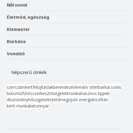
Női vonal
Életmód, egészség
Kismester
Barkács
Vonalzó
Népszerű címkék
szerszám
kert
felújítás
lakberendezés
kreatív ötlet
barkácsolás
bútor
víz
fűtés
szerkesztőség
elektronika
hasznos tippek
dísznövény
hőszigetelés
tető
megújuló energia
tisztítás
kerti munka
beton
nyár