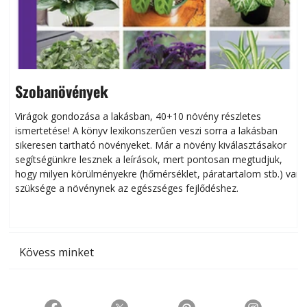
Szobanövények
Virágok gondozása a lakásban, 40+10 növény részletes
ismertetése! A könyv lexikonszerűen veszi sorra a lakásban
s
sikeresen tart­ha­tó növényeket. Már a növény kiválasztásakor
h
segítségünkre lesznek a leírások, mert pontosan megtudjuk,
k
hogy milyen körülményekre (hőmérséklet, páratartalom stb.) van
szüksége a növénynek az egészséges fejlődéshez.
t
Kövess minket