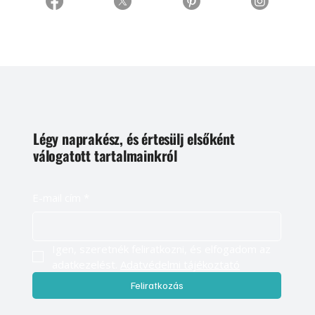
Légy naprakész, és értesülj elsőként
válogatott tartalmainkról
E-mail cím
*
Igen, szeretnék feliratkozni, és elfogadom az 
adatkezelést. 
Adatvédelmi tájékoztató
Feliratkozás