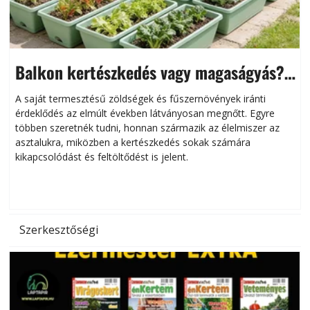
Balkon kertészkedés vagy magaságyás?
Helytakarékos kertészkedés
A saját termesztésű zöldségek és fűszernövények iránti
érdeklődés az elmúlt években látványosan megnőtt. Egyre
többen szeretnék tudni, honnan származik az élelmiszer az
l
asztalukra, miközben a kertészkedés sokak számára
kikapcsolódást és feltöltődést is jelent.
é
d
Szerkesztőségi