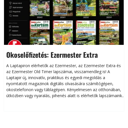
Okoselőfizetés: Ezermester Extra
A Laptapiron elérhetők az Ezermester, az Ezermester Extra és
az Ezermester Old Timer lapszámai, visszamenőleg is! A
Laptapir új, innovatív, praktikus és egyedi megoldás a
L
nyomtatott magazinok digitális olvasására számítógépen,
okostelefonon vagy táblagépen. Kényelmesen az otthonában,
útközben vagy nyaralás, pihenés alatt is elérhetők lapszámaink.
ú
Bárhol, bármikor, akár külföldön élve vagy dolgozva is
B
olvashatók az Ezermester lapszámai. A Laptapir kényelmes
megoldás, mert: – t