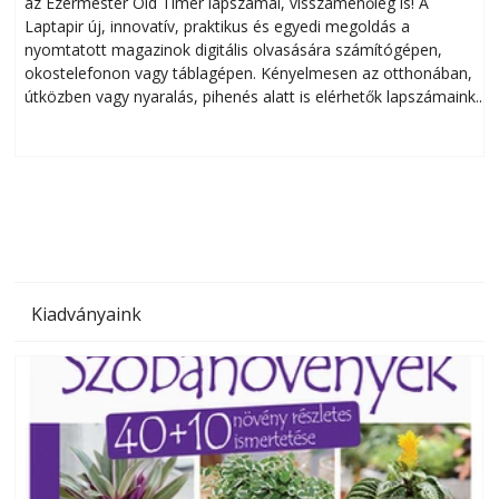
Okoselőfizetés: Ezermester Extra
A Laptapiron elérhetők az Ezermester, az Ezermester Extra és
az Ezermester Old Timer lapszámai, visszamenőleg is! A
Laptapir új, innovatív, praktikus és egyedi megoldás a
L
nyomtatott magazinok digitális olvasására számítógépen,
okostelefonon vagy táblagépen. Kényelmesen az otthonában,
útközben vagy nyaralás, pihenés alatt is elérhetők lapszámaink.
ú
Bárhol, bármikor, akár külföldön élve vagy dolgozva is
B
olvashatók az Ezermester lapszámai. A Laptapir kényelmes
megoldás, mert: – t
Kiadványaink