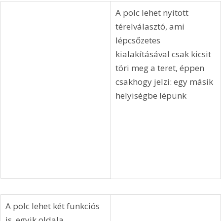
A polc lehet nyitott 
térelválasztó, ami 
lépcsőzetes 
kialakításával csak kicsit 
töri meg a teret, éppen 
csakhogy jelzi: egy másik 
helyiségbe lépünk
A polc lehet két funkciós 
is, egyik oldala 