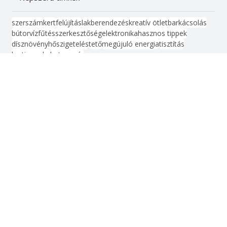
Barkács
Vonalzó
Népszerű címkék
szerszám
kert
felújítás
lakberendezés
kreatív ötlet
barkácsolás
bútor
víz
fűtés
szerkesztőség
elektronika
hasznos tippek
dísznövény
hőszigetelés
tető
megújuló energia
tisztítás
kerti munka
beton
nyár
Kapcsolat
Impresszum
Médiaajánlat