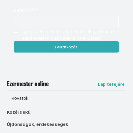
Légy naprakész, és értesülj elsőként
válogatott tartalmainkról
E-mail cím
*
Igen, szeretnék feliratkozni, és elfogadom az 
adatkezelést. 
Adatvédelmi tájékoztató
Feliratkozás
Ezermester online
Lap tetejére