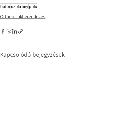
A cikk az Ezermester alábbi nyomtatott 
lapszámában érhető el: 2011/tél.
bútor
szekrény
polc
Otthon, lakberendezés
Kapcsolódó bejegyzések