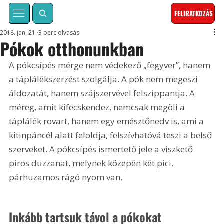
FELIRATKOZÁS
2018. jan. 21.
3 perc olvasás
Pókok otthonunkban
A pókcsípés mérge nem védekező „fegyver”, hanem 
a táplálékszerzést szolgálja. A pók nem megeszi 
áldozatát, hanem szájszervével felszippantja. A 
méreg, amit kifecskendez, nemcsak megöli a 
táplálék rovart, hanem egy emésztőnedv is, ami a 
kitinpáncél alatt feloldja, felszívhatóvá teszi a belső 
szerveket. A pókcsípés ismertető jele a viszkető 
piros duzzanat, melynek közepén két pici, 
párhuzamos rágó nyom van.
Inkább tartsuk távol a pókokat