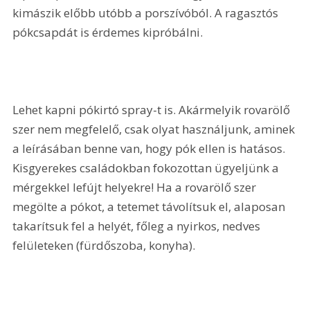
kimászik előbb utóbb a porszívóból. A ragasztós 
pókcsapdát is érdemes kipróbálni.
Lehet kapni pókirtó spray-t is. Akármelyik rovarölő 
szer nem megfelelő, csak olyat használjunk, aminek 
a leírásában benne van, hogy pók ellen is hatásos. 
Kisgyerekes családokban fokozottan ügyeljünk a 
mérgekkel lefújt helyekre! Ha a rovarölő szer 
megölte a pókot, a tetemet távolítsuk el, alaposan 
takarítsuk fel a helyét, főleg a nyirkos, nedves 
felületeken (fürdőszoba, konyha).