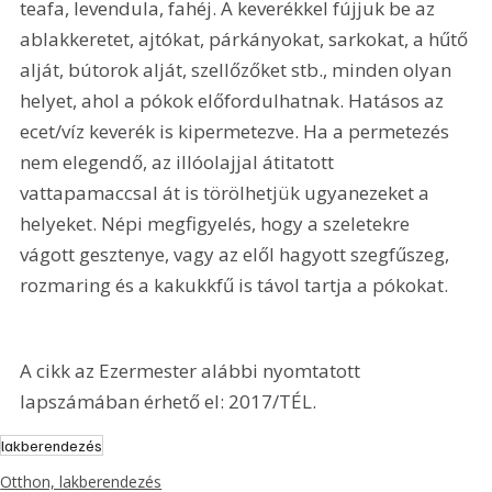
teafa, levendula, fahéj. A keverékkel fújjuk be az 
ablakkeretet, ajtókat, párkányokat, sarkokat, a hűtő 
alját, bútorok alját, szellőzőket stb., minden olyan 
helyet, ahol a pókok előfordulhatnak. Hatásos az 
ecet/víz keverék is kipermetezve. Ha a permetezés 
nem elegendő, az illóolajjal átitatott 
vattapamaccsal át is törölhetjük ugyanezeket a 
helyeket. Népi megfigyelés, hogy a szeletekre 
vágott gesztenye, vagy az elől hagyott szegfűszeg, 
rozmaring és a kakukkfű is távol tartja a pókokat.
A cikk az Ezermester alábbi nyomtatott 
lapszámában érhető el: 2017/TÉL.
lakberendezés
Otthon, lakberendezés