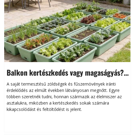
Balkon kertészkedés vagy magaságyás?
Helytakarékos kertészkedés
A saját termesztésű zöldségek és fűszernövények iránti
érdeklődés az elmúlt években látványosan megnőtt. Egyre
többen szeretnék tudni, honnan származik az élelmiszer az
l
asztalukra, miközben a kertészkedés sokak számára
kikapcsolódást és feltöltődést is jelent.
é
d