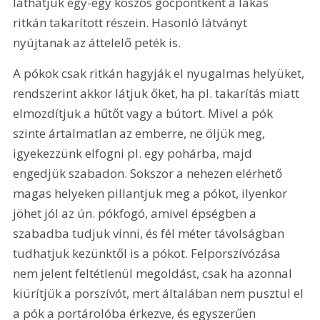
láthatjuk egy-egy koszos gócpontként a lakás 
ritkán takarított részein. Hasonló látványt 
nyújtanak az áttelelő peték is.
A pókok csak ritkán hagyják el nyugalmas helyüket, 
rendszerint akkor látjuk őket, ha pl. takarítás miatt 
elmozdítjuk a hűtőt vagy a bútort. Mivel a pók 
szinte ártalmatlan az emberre, ne öljük meg, 
igyekezzünk elfogni pl. egy pohárba, majd 
engedjük szabadon. Sokszor a nehezen elérhető 
magas helyeken pillantjuk meg a pókot, ilyenkor 
jöhet jól az ún. pókfogó, amivel épségben a 
szabadba tudjuk vinni, és fél méter távolságban 
tudhatjuk kezünktől is a pókot. Felporszívózása 
nem jelent feltétlenül megoldást, csak ha azonnal 
kiürítjük a porszívót, mert általában nem pusztul el 
a pók a portárolóba érkezve, és egyszerűen 