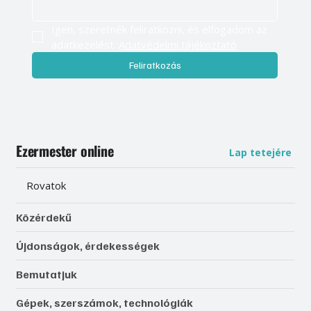
Igen, szeretnék feliratkozni, és elfogadom az 
adatkezelést. 
Adatvédelmi tájékoztató
Feliratkozás
Ezermester online
Lap tetejére
Rovatok
Közérdekű
Újdonságok, érdekességek
Bemutatjuk
Gépek, szerszámok, technológiák