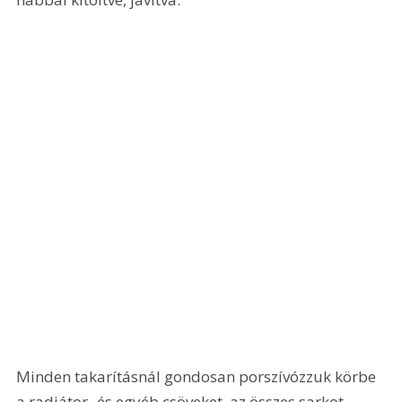
Minden takarításnál gondosan porszívózzuk körbe 
a radiátor- és egyéb csöveket, az összes sarkot, 