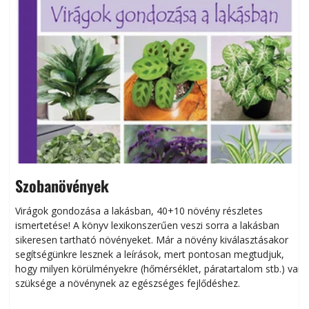
Szobanövények
Virágok gondozása a lakásban, 40+10 növény részletes
ismertetése! A könyv lexikonszerűen veszi sorra a lakásban
s
sikeresen tart­ha­tó növényeket. Már a növény kiválasztásakor
h
segítségünkre lesznek a leírások, mert pontosan megtudjuk,
k
hogy milyen körülményekre (hőmérséklet, páratartalom stb.) van
szüksége a növénynek az egészséges fejlődéshez.