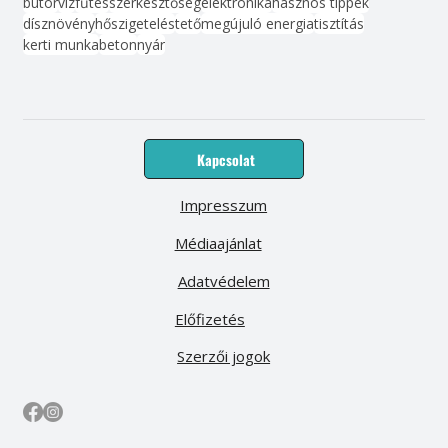
bútor
víz
fűtés
szerkesztőség
elektronika
hasznos tippek
dísznövény
hőszigetelés
tető
megújuló energia
tisztítás
kerti munka
beton
nyár
Kapcsolat
Impresszum
Médiaajánlat
Adatvédelem
Előfizetés
Szerzői jogok