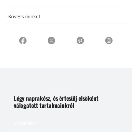
t
Kövess minket
Légy naprakész, és értesülj elsőként
válogatott tartalmainkról
E-mail cím
*