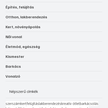
Építés, felújítás
Otthon, lakberendezés
Kert, növényápolás
Női vonal
Életmód, egészség
Kismester
Barkács
Vonalzó
Népszerű címkék
szerszám
kert
felújítás
lakberendezés
kreatív ötlet
barkácsolás