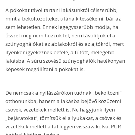
A pókokat távol tartani lakásunktól célszerűbb, 
mint a beköltözötteket utána kitessékelni, bár az 
sem lehetetlen. Ennek legegyszerűbb módja, ha 
ősszel még nem húzzuk fel, nem távolítjuk el a 
szúnyoghálókat az ablakokról és az ajtókról, mert 
ilyenkor igyekeznek befelé, a fűtött, melegebb 
lakásba. A sűrű szövésű szúnyoghálók hatékonyan 
képesek megállítani a pókokat is.
De nemcsak a nyílászárókon tudnak „beköltözni” 
otthonunkba, hanem a lakásba bejövő közüzemi 
csövek, vezetékek mellett is. Ne hagyjunk ilyen 
„bejáratokat”, tömítsük el a lyukakat, a csövek és 
vezetékek mellett a fal legyen visszavakolva, PUR 
habbal kitöltve, javítva.