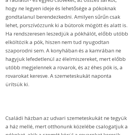
hogy ne legyen ideje és lehetősége a pókoknak 
gondtalanul berendezkedni. Amilyen sűrűn csak 
lehet, porszívózzunk ki a bútorok mögött és alatt is. 
Ha rendszeresen leszedjük a pókhálót, előbb utóbb 
elköltözik a pók, hiszen nem tud nyugodtan 
szaporodni sem. A konyhában és a kamrában ne 
hagyjuk lefedetlenül az élelmiszereket, mert előbb 
utóbb megjelennek a rovarok, és az éhes pók is, a 
rovarokat keresve. A szemeteskukát naponta 
ürítsük ki.
Családi házban az udvari szemeteskukát ne tegyük 
a ház mellé, mert otthonunk közelébe csalogatjuk a 
pókokat, akik a szemét körül a rovarokat keresik. 