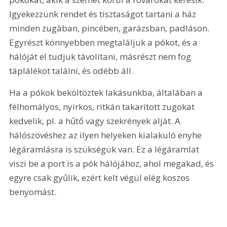
Igyekezzünk rendet és tisztaságot tartani a ház 
minden zugában, pincében, garázsban, padláson. 
Egyrészt könnyebben megtaláljuk a pókot, és a 
hálóját el tudjuk távolítani, másrészt nem fog 
táplálékot találni, és odébb áll.
Ha a pókok beköltöztek lakásunkba, általában a 
félhomályos, nyirkos, ritkán takarított zugokat 
kedvelik, pl. a hűtő vagy szekrények alját. A 
hálószövéshez az ilyen helyeken kialakuló enyhe 
légáramlásra is szükségük van. Ez a légáramlat 
viszi be a port is a pók hálójához, ahol megakad, és 
egyre csak gyűlik, ezért kelt végül elég koszos 
benyomást.