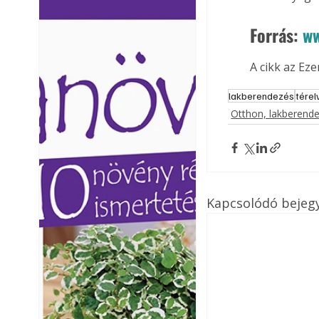
Ezermester lapszámai. A
Ezermester lapszámai
Forrás: 
ww
Laptapir kényelmes megoldás,
Laptapir kényelmes 
mert: – t
mert: – t
A cikk az Ez
lakberendezés
térel
Otthon, lakberend
Kapcsolódó bejeg