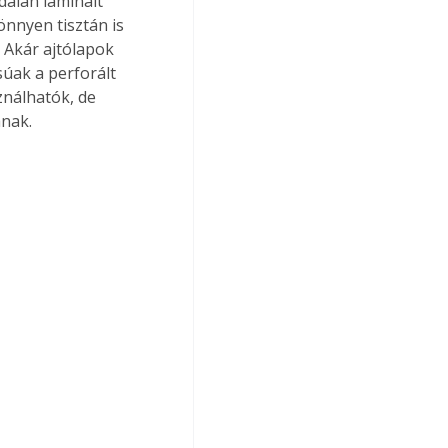
dalán laminált 
önnyen tisztán is 
 Akár ajtólapok 
súak a perforált 
ználhatók, de 
anak.