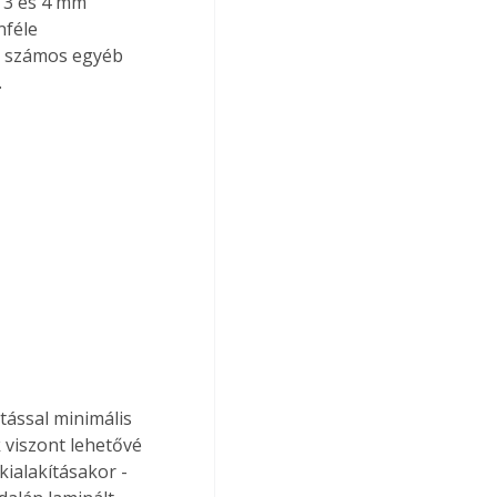
 3 és 4 mm 
nféle 
t számos egyéb 
.
tással minimális 
 viszont lehetővé 
kialakításakor - 