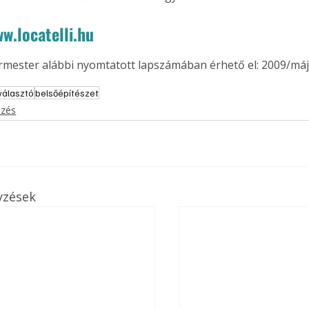
. A
w.locatelli.hu
megoldás,
ermester alábbi nyomtatott lapszámában érhető el: 2009/máj
választó
belsőépítészet
ezés
yzések