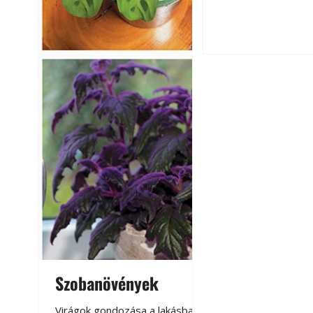
Varrógéptűk
Szobanövények
Virágoskert: k
teraszon, laká
Virágok gondozása a lakásban,