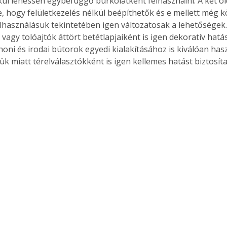
kül lehessen egybefüggő burkolatként felhasználni. A két ol
e, hogy felületkezelés nélkül beépíthetők és e mellett még k
elhasználásuk tekintetében igen változatosak a lehetőségek.
 vagy tolóajtók áttört betétlapjaiként is igen dekoratív hatá
honi és irodai bútorok egyedi kialakításához is kiválóan has
tük miatt térelválasztókként is igen kellemes hatást biztosít