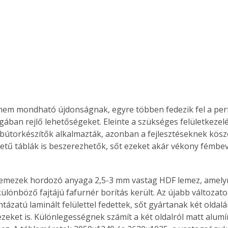
nem mondható újdonságnak, egyre többen fedezik fel a perf
gában rejlő lehetőségeket. Eleinte a szükséges felületkezelé
 bútorkészítők alkalmazták, azonban a fejlesztéseknek kös
ületű táblák is beszerezhetők, sőt ezeket akár vékony fémbev
ülönböző fajtájú fafurnér borítás került. Az újabb változa
tázatú laminált felülettel fedettek, sőt gyártanak két oldal
ezeket is. Különlegességnek számít a két oldalról matt alum