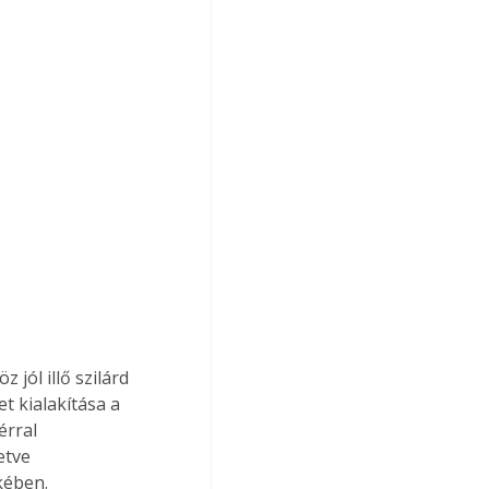
jól illő szilárd 
t kialakítása a 
érral 
etve 
kében. 