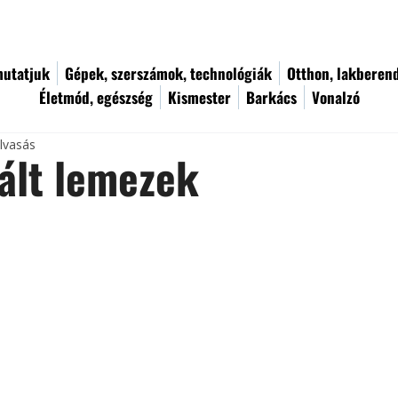
utatjuk
Gépek, szerszámok, technológiák
Otthon, lakberen
Életmód, egészség
Kismester
Barkács
Vonalzó
olvasás
ált lemezek