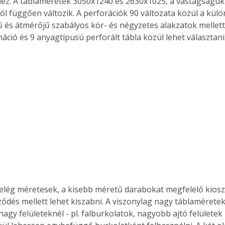
mez. A táblaméretek 3050x1240 és 2630x1025, a vastagságuk
ól függően változik. A perforációk 90 változata közül a külö
és átmérőjű szabályos kör- és négyzetes alakzatok mellet
áció és 9 anyagtípusú perforált tábla közül lehet választani
 elég méretesek, a kisebb méretű darabokat megfelelő kiosz
ődés mellett lehet kiszabni. A viszonylag nagy táblaméretek
nagy felületeknél - pl. falburkolatok, nagyobb ajtó felületek 