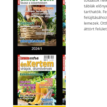
toldások nél
táblák előny
tarthatók. F
felújításához
lemezek. Ott
áttört felüle