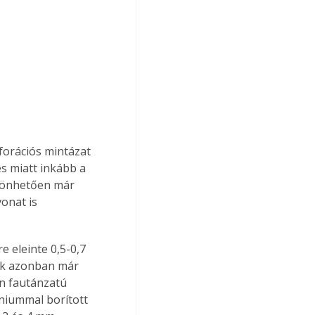
orációs mintázat 
s miatt inkább a 
zönhetően már 
onat is 
tok azonban már 
án fautánzatú 
íniummal borított 