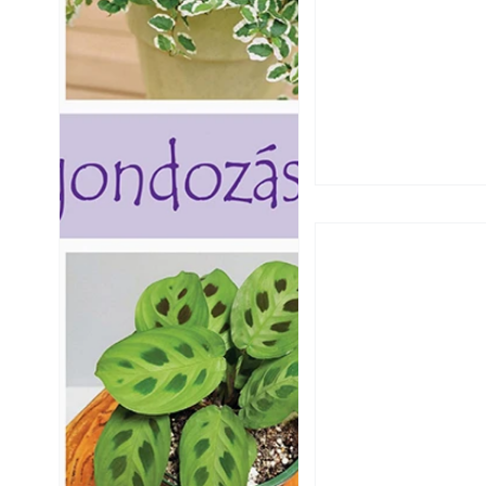
Szú és más faron
ismerjük fel és 