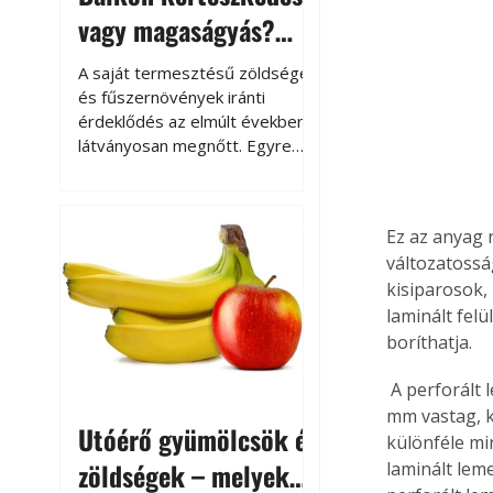
vagy magaságyás?
Helytakarékos
A saját termesztésű zöldségek
kertészkedés
és fűszernövények iránti
érdeklődés az elmúlt években
látványosan megnőtt. Egyre
többen szeretnék tudni, honnan
származik az élelmiszer az
asztalukra, miközben a
Ez az anyag 
kertészkedés sokak számára
változatossá
kikapcsolódást és feltöltődést
kisiparosok,
is jelent.
laminált fel
boríthatja.
 A perforált lemezek hordozó anyaga 2,5-3 mm vastag HDF lemez, amelyre eleinte 0,5-0,7 
mm vastag, k
Utóérő gyümölcsök és
különféle min
zöldségek – melyek
laminált lem