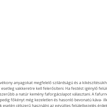
Együtt jobban megéri!
Bővebb információ itt!
k az
Együtt jobban megéri! A
mester
könyvek tetszőleges
er Old
párosítással kedvezményes
áron, 0 Ft postaköltséggel
ptapir új,
megrendelhetők!
és egyedi
tt
lvasására
elefonon
nyelmesen
vékony anyagokat megfelelő szilárdságú és a kikészítésükhöz 
ben vagy
esetleg vakkeretre kell felerősíteni. Ha festést igénylő felüle
t is
élszerűbb a natúr kemény faforgácslapot választani. A fafurn
. Bárhol,
 pedig főkényt még kezeletlen és hasonló bevonatú káva- ill
ön élve
 esetén célszerű használni az együttes felületkezelés érde
ashatók az