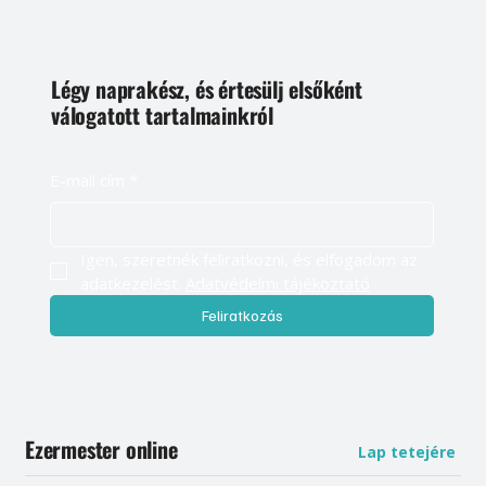
Légy naprakész, és értesülj elsőként
válogatott tartalmainkról
E-mail cím
*
Igen, szeretnék feliratkozni, és elfogadom az 
adatkezelést. 
Adatvédelmi tájékoztató
Feliratkozás
Ezermester online
Lap tetejére