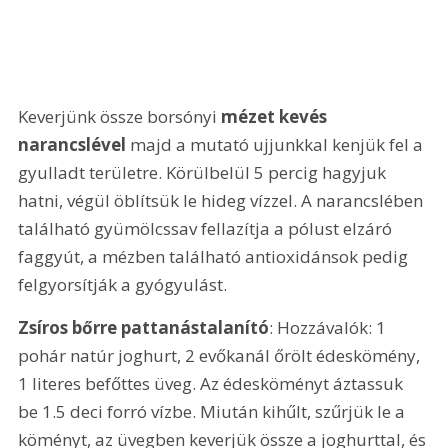
Keverjünk össze borsónyi 
mézet kevés 
narancslével
 majd a mutató ujjunkkal kenjük fel a 
gyulladt területre. Körülbelül 5 percig hagyjuk 
hatni, végül öblítsük le hideg vízzel. A narancslében 
található gyümölcssav fellazítja a pólust elzáró 
faggyút, a mézben található antioxidánsok pedig 
felgyorsítják a gyógyulást.
Zsíros bőrre pattanástalanító
: Hozzávalók: 1 
pohár natúr joghurt, 2 evőkanál őrölt édeskömény, 
1 literes befőttes üveg. Az édesköményt áztassuk 
be 1.5 deci forró vízbe. Miután kihűlt, szűrjük le a 
köményt, az üvegben keverjük össze a joghurttal, és 