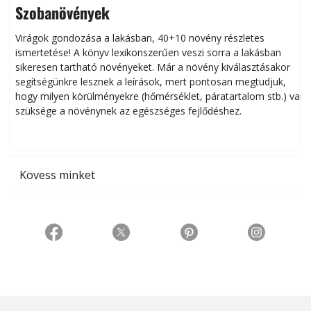
Szobanövények
Virágok gondozása a lakásban, 40+10 növény részletes
ismertetése! A könyv lexikonszerűen veszi sorra a lakásban
s
sikeresen tart­ha­tó növényeket. Már a növény kiválasztásakor
h
segítségünkre lesznek a leírások, mert pontosan megtudjuk,
k
hogy milyen körülményekre (hőmérséklet, páratartalom stb.) van
szüksége a növénynek az egészséges fejlődéshez.
t
Kövess minket