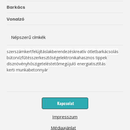
Barkács
Vonalzó
Népszerű címkék
szerszám
kert
felújítás
lakberendezés
kreatív ötlet
barkácsolás
bútor
víz
fűtés
szerkesztőség
elektronika
hasznos tippek
dísznövény
hőszigetelés
tető
megújuló energia
tisztítás
kerti munka
beton
nyár
Kapcsolat
Impresszum
Médiaajánlat