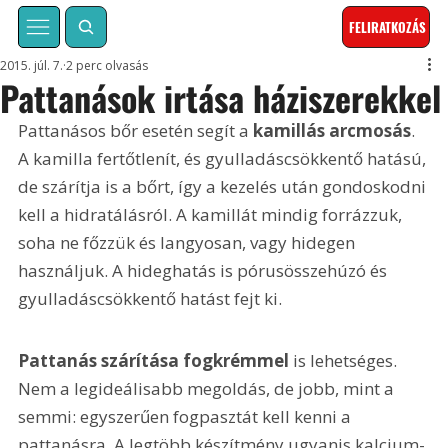
FELIRATKOZÁS
2015. júl. 7.
2 perc olvasás
Pattanások irtása háziszerekkel
Pattanásos bőr esetén segít a 
kamillás arcmosás
. 
A kamilla fertőtlenít, és gyulladáscsökkentő hatású, 
de szárítja is a bőrt, így a kezelés után gondoskodni 
kell a hidratálásról. A kamillát mindig forrázzuk, 
soha ne főzzük és langyosan, vagy hidegen 
használjuk. A hideghatás is pórusösszehúzó és 
gyulladáscsökkentő hatást fejt ki.
Pattanás szárítása fogkrémmel
 is lehetséges. 
Nem a legideálisabb megoldás, de jobb, mint a 
semmi: egyszerűen fogpasztát kell kenni a 
pattanásra. A legtöbb készítmény ugyanis kalcium-