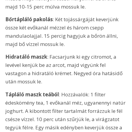
majd 10-15 perc múlva mossuk le. 
Bőrtápláló pakolás
: Két tojássárgáját keverjünk 
össze két evőkanál mézzel és három csepp 
mandulaolajjal. 15 percig hagyjuk a bőrön állni, 
majd bő vízzel mossuk le.
Hidratáló maszk
: Facsarjunk ki egy citromot, a 
levével kenjük be az arcot, majd vigyünk fel 
vastagon a hidratáló krémet. Negyed óra hatásidő 
után mossuk le.
Tápláló maszk teából
: Hozzávalók: 1 filter 
édeskömény tea, 1 evőkanál méz, ugyanennyi natúr 
joghurt. A kibontott filter tartalmát forrázzuk le fél 
csésze vízzel. 10 perc után szűrjük le, a virágzatot 
tegyük félre. Egy másik edényben keverjük össze a 