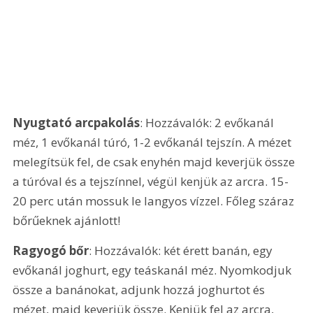
Nyugtató arcpakolás
: Hozzávalók: 2 evőkanál 
méz, 1 evőkanál túró, 1-2 evőkanál tejszín. A mézet 
melegítsük fel, de csak enyhén majd keverjük össze 
a túróval és a tejszínnel, végül kenjük az arcra. 15-
20 perc után mossuk le langyos vízzel. Főleg száraz 
bőrűeknek ajánlott!
Ragyogó bőr
: Hozzávalók: két érett banán, egy 
evőkanál joghurt, egy teáskanál méz. Nyomkodjuk 
össze a banánokat, adjunk hozzá joghurtot és 
mézet, majd keverjük össze. Kenjük fel az arcra, 