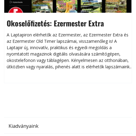
Okoselőfizetés: Ezermester Extra
A Laptapiron elérhetők az Ezermester, az Ezermester Extra és
az Ezermester Old Timer lapszámai, visszamenőleg is! A
Laptapir új, innovatív, praktikus és egyedi megoldás a
L
nyomtatott magazinok digitális olvasására számítógépen,
okostelefonon vagy táblagépen. Kényelmesen az otthonában,
útközben vagy nyaralás, pihenés alatt is elérhetők lapszámaink.
ú
Bárhol, bármikor, akár külföldön élve vagy dolgozva is
B
olvashatók az Ezermester lapszámai. A Laptapir kényelmes
megoldás, mert: – t
Kiadványaink