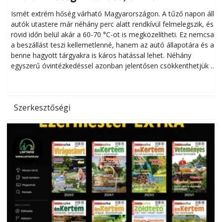
megóvhatjuk autónkat a nyári károktól
Ismét extrém hőség várható Magyarországon. A tűző napon álló
autók utastere már néhány perc alatt rendkívül felmelegszik, és
rövid időn belül akár a 60-70 °C-ot is megközelítheti. Ez nemcsak
n
a beszállást teszi kellemetlenné, hanem az autó állapotára és a
benne hagyott tárgyakra is káros hatással lehet. Néhány
egyszerű óvintézkedéssel azonban jelentősen csökkenthetjük a
hőség káros hatásait.
l
Szerkesztőségi