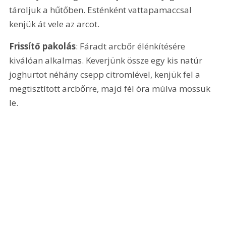
tároljuk a hűtőben. Esténként vattapamaccsal 
kenjük át vele az arcot.
Frissítő pakolás
: Fáradt arcbőr élénkítésére 
kiválóan alkalmas. Keverjünk össze egy kis natúr 
joghurtot néhány csepp citromlével, kenjük fel a 
megtisztított arcbőrre, majd fél óra múlva mossuk 
le.