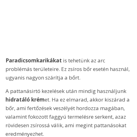
Paradicsomkarikákat
 is tehetünk az arc 
problémás területeire. Ez zsíros bőr esetén használ, 
ugyanis nagyon szárítja a bőrt.
A pattanásirtó kezelések után mindig használjunk 
hidratáló krém
et. Ha ez elmarad, akkor kiszárad a 
bőr, ami fertőzések veszélyét hordozza magában, 
valamint fokozott faggyú termelésre serkent, azaz 
rövidesen zsírossá válik, ami megint pattanásokat 
eredményezhet.