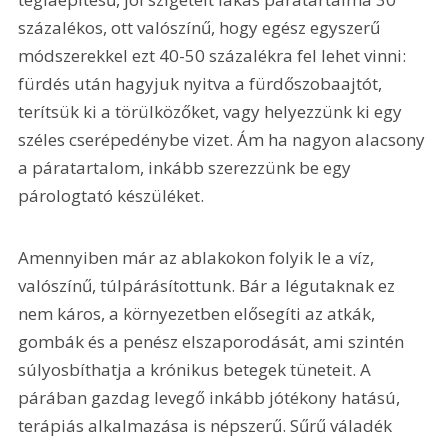
százalékos, ott valószínű, hogy egész egyszerű 
módszerekkel ezt 40-50 százalékra fel lehet vinni: 
fürdés után hagyjuk nyitva a fürdőszobaajtót, 
terítsük ki a törülközőket, vagy helyezzünk ki egy 
széles cserépedénybe vizet. Ám ha nagyon alacsony 
a páratartalom, inkább szerezzünk be egy 
párologtató készüléket.
Amennyiben már az ablakokon folyik le a víz, 
valószínű, túlpárásítottunk. Bár a légutaknak ez 
nem káros, a környezetben elősegíti az atkák, 
gombák és a penész elszaporodását, ami szintén 
súlyosbíthatja a krónikus betegek tüneteit. A 
párában gazdag levegő inkább jótékony hatású, 
terápiás alkalmazása is népszerű. Sűrű váladék 