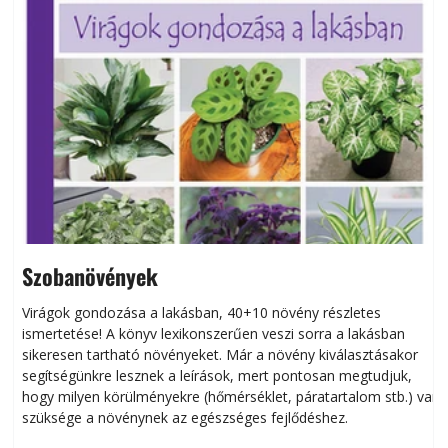
Szobanövények
Virágok gondozása a lakásban, 40+10 növény részletes
ismertetése! A könyv lexikonszerűen veszi sorra a lakásban
s
sikeresen tart­ha­tó növényeket. Már a növény kiválasztásakor
h
segítségünkre lesznek a leírások, mert pontosan megtudjuk,
k
hogy milyen körülményekre (hőmérséklet, páratartalom stb.) van
szüksége a növénynek az egészséges fejlődéshez.