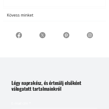
t
Kövess minket
Légy naprakész, és értesülj elsőként
válogatott tartalmainkról
E-mail cím
*