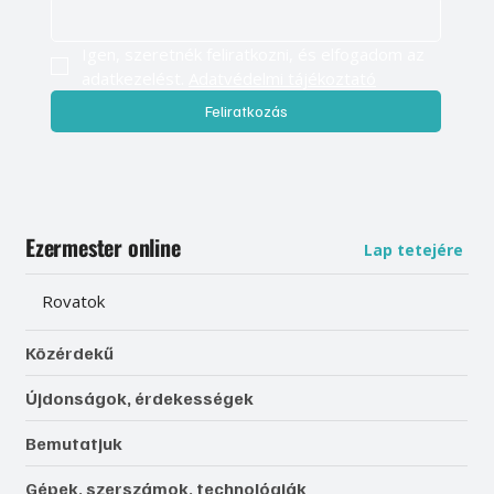
Igen, szeretnék feliratkozni, és elfogadom az 
adatkezelést. 
Adatvédelmi tájékoztató
Feliratkozás
Ezermester online
Lap tetejére
Rovatok
Közérdekű
Újdonságok, érdekességek
Bemutatjuk
Gépek, szerszámok, technológiák