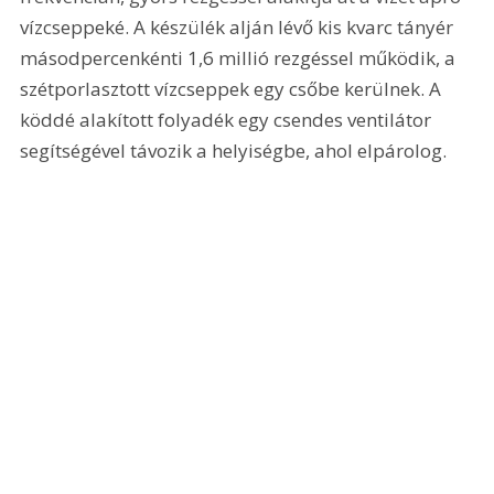
vízcseppeké. A készülék alján lévő kis kvarc tányér 
másodpercenkénti 1,6 millió rezgéssel működik, a 
szétporlasztott vízcseppek egy csőbe kerülnek. A 
köddé alakított folyadék egy csendes ventilátor 
segítségével távozik a helyiségbe, ahol elpárolog. 