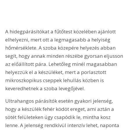
A hidegpárásítókat a fűtőtest közelében ajánlott 
elhelyezni, mert ott a legmagasabb a helyiség 
hőmérséklete. A szoba közepére helyezés abban 
segít, hogy annak minden részébe gyorsan eljusson 
az előállított pára. Lehetőleg minél magasabban 
helyezzük el a készüléket, mert a porlasztott 
mikroszkopikus cseppek lehullás közben is 
keveredhetnek a szoba levegőjével.
Ultrahangos párásítók esetén gyakori jelenség, 
hogy a készülék fehér ködöt ereget, ami aztán a 
sötét felületeken úgy csapódik le, mintha kosz 
lenne. A jelenség rendkívül intenzív lehet, naponta 