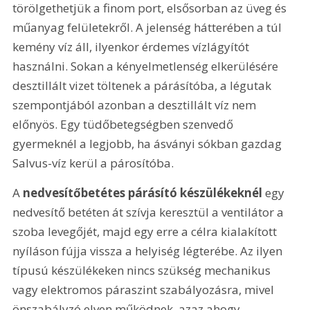
törölgethetjük a finom port, elsősorban az üveg és 
műanyag felületekről. A jelenség hátterében a túl 
kemény víz áll, ilyenkor érdemes vízlágyítót 
használni. Sokan a kényelmetlenség elkerülésére 
desztillált vizet töltenek a párásítóba, a légutak 
szempontjából azonban a desztillált víz nem 
előnyös. Egy tüdőbetegségben szenvedő 
gyermeknél a legjobb, ha ásványi sókban gazdag 
Salvus-víz kerül a párosítóba.
A 
nedvesítőbetétes párásító készülékeknél
 egy 
nedvesítő betéten át szívja keresztül a ventilátor a 
szoba levegőjét, majd egy erre a célra kialakított 
nyíláson fújja vissza a helyiség légterébe. Az ilyen 
típusú készülékeken nincs szükség mechanikus 
vagy elektromos páraszint szabályozásra, mivel 
önszabályzó elven működnek, azaz ahogy 