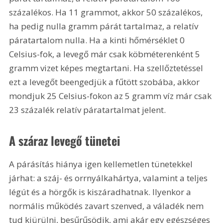
százalékos. Ha 11 grammot, akkor 50 százalékos, 
ha pedig nulla gramm párát tartalmaz, a relatív 
páratartalom nulla. Ha a kinti hőmérséklet 0 
Celsius-fok, a levegő már csak köbméterenként 5 
gramm vizet képes megtartani. Ha szellőztetéssel 
ezt a levegőt beengedjük a fűtött szobába, akkor 
mondjuk 25 Celsius-fokon az 5 gramm víz már csak 
23 százalék relatív páratartalmat jelent.
A száraz levegő tünetei
A párásítás hiánya igen kellemetlen tünetekkel 
járhat: a száj- és orrnyálkahártya, valamint a teljes 
légút és a hörgők is kiszáradhatnak. Ilyenkor a 
normális működés zavart szenved, a váladék nem 
tud kiürülni, besűrűsödik, ami akár egy egészséges 