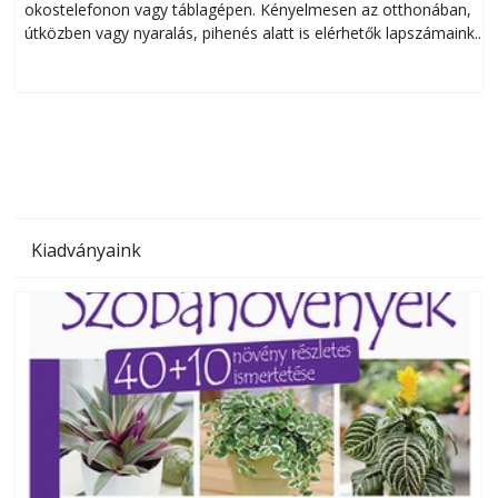
okostelefonon vagy táblagépen. Kényelmesen az otthonában,
útközben vagy nyaralás, pihenés alatt is elérhetők lapszámaink.
ú
Bárhol, bármikor, akár külföldön élve vagy dolgozva is
B
olvashatók az Ezermester lapszámai. A Laptapir kényelmes
megoldás, mert: – t
Kiadványaink