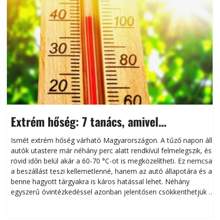
Extrém hőség: 7 tanács, amivel
megóvhatjuk autónkat a nyári károktól
Ismét extrém hőség várható Magyarországon. A tűző napon álló
autók utastere már néhány perc alatt rendkívül felmelegszik, és
rövid időn belül akár a 60-70 °C-ot is megközelítheti. Ez nemcsak
n
a beszállást teszi kellemetlenné, hanem az autó állapotára és a
benne hagyott tárgyakra is káros hatással lehet. Néhány
egyszerű óvintézkedéssel azonban jelentősen csökkenthetjük a
hőség káros hatásait.
l