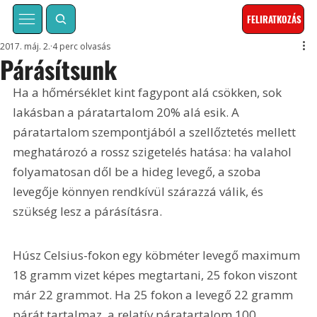
FELIRATKOZÁS
2017. máj. 2.
4 perc olvasás
Párásítsunk
Ha a hőmérséklet kint fagypont alá csökken, sok 
lakásban a páratartalom 20% alá esik. A 
páratartalom szempontjából a szellőztetés mellett 
meghatározó a rossz szigetelés hatása: ha valahol 
folyamatosan dől be a hideg levegő, a szoba 
levegője könnyen rendkívül szárazzá válik, és 
szükség lesz a párásításra.
Húsz Celsius-fokon egy köbméter levegő maximum 
18 gramm vizet képes megtartani, 25 fokon viszont 
már 22 grammot. Ha 25 fokon a levegő 22 gramm 
párát tartalmaz, a relatív páratartalom 100 