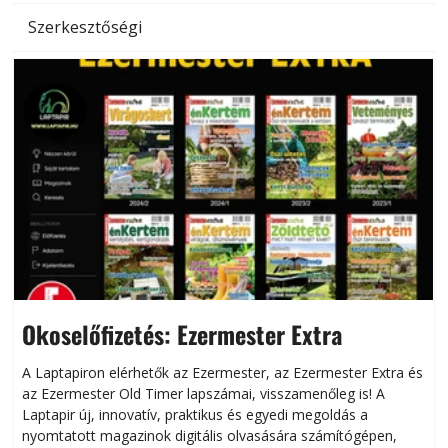
Szerkesztőségi
Okoselőfizetés: Ezermester Extra
A Laptapiron elérhetők az Ezermester, az Ezermester Extra és
az Ezermester Old Timer lapszámai, visszamenőleg is! A
Laptapir új, innovatív, praktikus és egyedi megoldás a
L
nyomtatott magazinok digitális olvasására számítógépen,