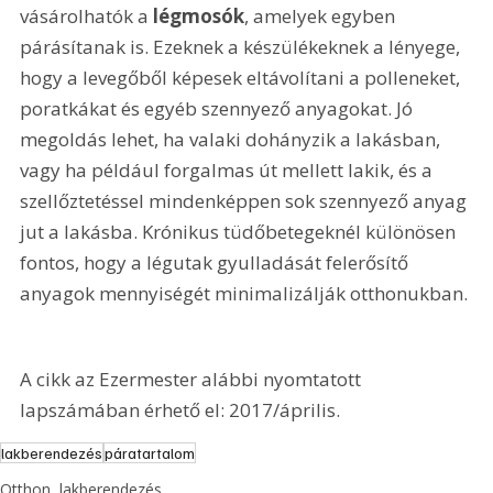
vásárolhatók a 
légmosók
, amelyek egyben 
párásítanak is. Ezeknek a készülékeknek a lényege, 
hogy a levegőből képesek eltávolítani a polleneket, 
poratkákat és egyéb szennyező anyagokat. Jó 
megoldás lehet, ha valaki dohányzik a lakásban, 
vagy ha például forgalmas út mellett lakik, és a 
szellőztetéssel mindenképpen sok szennyező anyag 
jut a lakásba. Krónikus tüdőbetegeknél különösen 
fontos, hogy a légutak gyulladását felerősítő 
anyagok mennyiségét minimalizálják otthonukban.
A cikk az Ezermester alábbi nyomtatott 
lapszámában érhető el: 2017/április.
lakberendezés
páratartalom
Otthon, lakberendezés