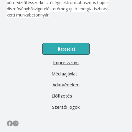
bútor
víz
fűtés
szerkesztőség
elektronika
hasznos tippek
dísznövény
hőszigetelés
tető
megújuló energia
tisztítás
kerti munka
beton
nyár
Kapcsolat
Impresszum
Médiaajánlat
Adatvédelem
Előfizetés
Szerzői jogok