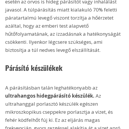
esetén az orvos is hideg párásítót vagy inhalálást 
javasol. A túlpárásítás miatt kialakuló 70% feletti 
páratartalmú levegő viszont torzítja a hőérzetet 
azáltal, hogy az emberi test alapvető 
hűtőfolyamatának, az izzadásnak a hatékonyságát 
csökkenti. Ilyenkor légcsere szükséges, ami 
biztosítja a túl nedves levegő elszállítását.
Párásító készülékek
A párásításban talán leghatékonyabb az 
ultrahangos hidegpárásító készülék.
 Az 
ultrahanggal porlasztó készülék egészen 
mikroszkopikus cseppekre porlasztja a vizet, és 
fehér ködfelhőt fúj ki. Ez az eljárás magas 
frekvencián, gyors rezgéssel alakítja át a vizet apró 