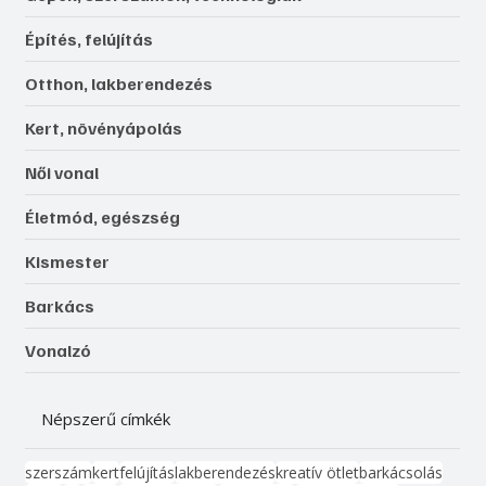
Építés, felújítás
Otthon, lakberendezés
Kert, növényápolás
Női vonal
Életmód, egészség
Kismester
Barkács
Vonalzó
Népszerű címkék
szerszám
kert
felújítás
lakberendezés
kreatív ötlet
barkácsolás