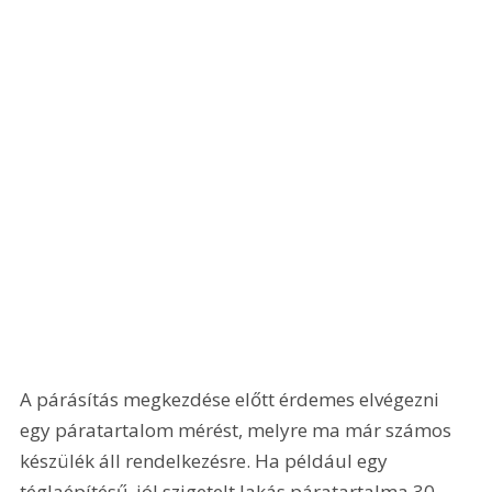
A párásítás megkezdése előtt érdemes elvégezni 
egy páratartalom mérést, melyre ma már számos 
készülék áll rendelkezésre. Ha például egy 
téglaépítésű, jól szigetelt lakás páratartalma 30 