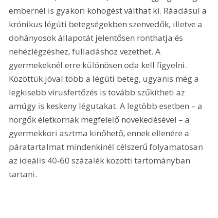
embernél is gyakori köhögést válthat ki. Ráadásul a 
krónikus légúti betegségekben szenvedők, illetve a 
dohányosok állapotát jelentősen ronthatja és 
nehézlégzéshez, fulladáshoz vezethet. A 
gyermekeknél erre különösen oda kell figyelni. 
Közöttük jóval több a légúti beteg, ugyanis még a 
legkisebb vírusfertőzés is tovább szűkítheti az 
amúgy is keskeny légutakat. A legtöbb esetben – a 
hörgők életkornak megfelelő növekedésével – a 
gyermekkori asztma kinőhető, ennek ellenére a 
páratartalmat mindenkinél célszerű folyamatosan 
az ideális 40-60 százalék közötti tartományban 
tartani.