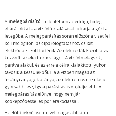
A 
melegpárásító 
– ellentétben az eddigi, hideg 
eljárásokkal – a víz felforralásával juttatja a gőzt a 
levegőbe. A melegpárásítás során először a vizet fel 
kell melegíteni az elpárologtatáshoz, ez két 
elektróda között történik. Az elektródák között a víz 
közvetíti az elektromosságot. A víz felmelegszik, 
párává alakul, és az erre a célra kialakított lyukon 
távozik a készülékből. Ha a vízben magas az 
ásványi anyagok aránya, az elektromos cirkuláció 
gyorsabb lesz, így a párásítás is erőteljesebb. A 
melegpárásítás előnye, hogy nem jár 
ködképződéssel és porlerakódással.
Az előbbieknél valamivel magasabb áron 