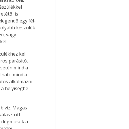
észülékkel 
tétől is 
legendő egy fél-
molyabb készülék 
vó, vagy 
ell.
ülékhez kell 
ros párásító, 
setén mind a 
lható mind a 
tos alkalmazni. 
 a helyiségbe 
b víz. Magas 
álasztott 
 a légmosók a 
mazni.