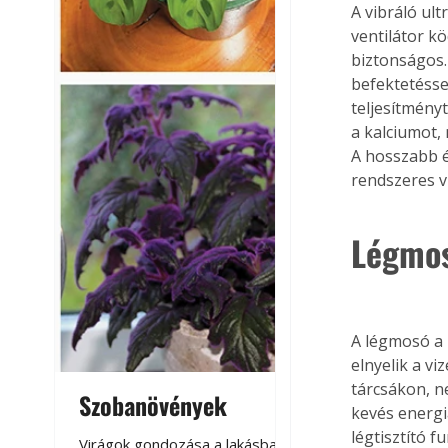
A vibráló ul
ventilátor kö
biztonságos.
befektetésse
teljesítmény
a kalciumot,
A hosszabb é
rendszeres v
Légmo
A légmosó a p
elnyelik a vi
tárcsákon, n
Szobanövények
Virágoskert: k
kevés energi
teraszon, laká
légtisztító f
Virágok gondozása a lakásban,