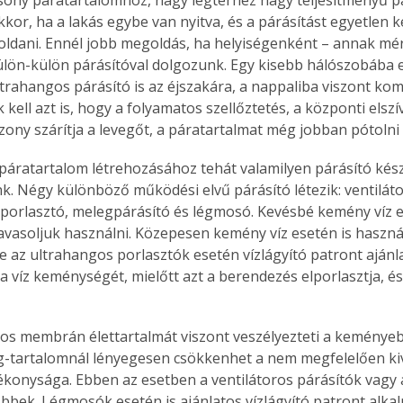
kor, ha a lakás egybe van nyitva, és a párásítást egyetlen k
ldani. Ennél jobb megoldás, ha helyiségenként – annak mére
lön-külön párásítóval dolgozunk. Egy kisebb hálószobába e
ultrahangos párásító is az éjszakára, a nappaliba viszont ko
 kell azt is, hogy a folyamatos szellőztetés, a központi elszí
zony szárítja a levegőt, a páratartalmat még jobban pótolni k
 páratartalom létrehozásához tehát valamilyen párásító kész
. Négy különböző működési elvű párásító létezik: ventiláto
porlasztó, melegpárásító és légmosó. Kevésbé kemény víz e
javasoljuk használni. Közepesen kemény víz esetén is haszná
de az ultrahangos porlasztók esetén vízlágyító patront ajánla
a víz keménységét, mielőtt azt a berendezés elporlasztja, és
os membrán élettartalmát viszont veszélyezteti a keményeb
-tartalomnál lényegesen csökkenhet a nem megfelelően kiv
ékonysága. Ebben az esetben a ventilátoros párásítók vagy
bbek. Légmosók esetén is ajánlatos vízlágyító patront alkal