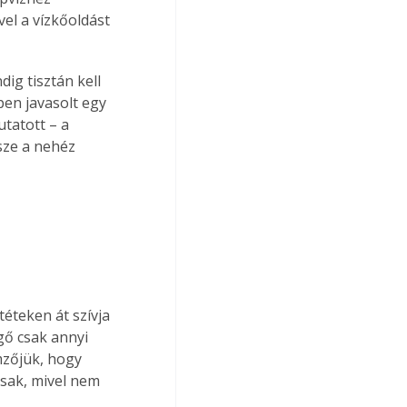
vel a vízkőoldást 
ig tisztán kell 
en javasolt egy 
tatott – a 
sze a nehéz 
éteken át szívja 
gő csak annyi 
mzőjük, hogy 
sak, mivel nem 