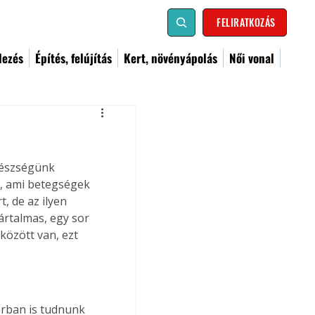
FELIRATKOZÁS
dezés
Építés, felújítás
Kert, növényápolás
Női vonal
gészségünk 
t, ami betegségek 
, de az ilyen 
rtalmas, egy sor 
között van, ezt 
orban is tudnunk 