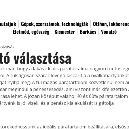
utatjuk
Gépek, szerszámok, technológiák
Otthon, lakberen
Életmód, egészség
Kismester
Barkács
Vonalzó
 olvasás
tó választása
tuk már, hogy a lakás ideális páratartalma nagyon fontos e
l. A túlságosan száraz levegő kiszárítja a nyálkahártyánka
át nyitja meg. A túl magas páratartalom közvetlenül nem árt
ar megindul a penészesedés, ami viszont már kifejezetten á
rása lehet. A józan középút valahol 40 és 60% páratartalom 
tyánk is jól viseli, és a penész kialakulását is gátolja.
törekedhessünk az ideális páratartalom beállítására, elsős