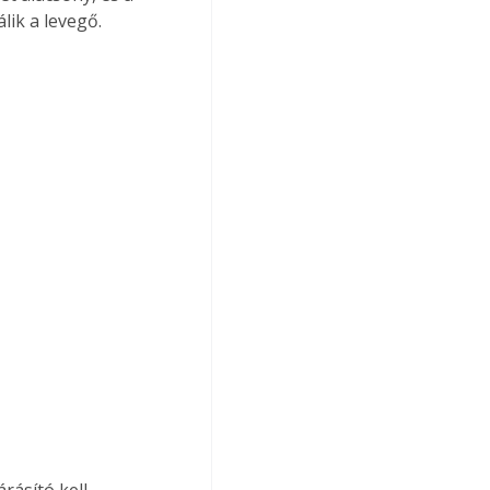
lik a levegő.
ásító kell. 