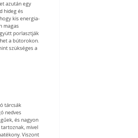
et azután egy 
d hideg és 
 hogy kis energia-
en magas 
gyütt porlasztják 
het a bútorokon. 
mint szükséges a 
ó tárcsák 
rgó nedves 
égűek, és nagyon 
tartoznak, mivel 
hatékony. Viszont 