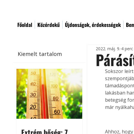
Főoldal
Közérdekű
Újdonságok, érdekességek
Bem
2022. máj. 9.
4 perc
Párásí
Kiemelt tartalom
Sokszor leír
szempontjábó
támadáspontj
lakásban ham
betegség for
már nyálkahár
Extrém hőség: 7
Ahhoz, hogy 