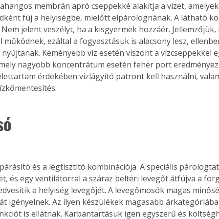
trahangos membrán apró cseppekké alakítja a vizet, amelyek
dként fúj a helyiségbe, mielőtt elpárolognának. A látható kö
 Nem jelent veszélyt, ha a kisgyermek hozzáér. Jellemzőjük,
l működnek, ezáltal a fogyasztásuk is alacsony lesz, ellenb
t nyújtanak. Keményebb víz esetén viszont a vízcseppekkel e
 mely nagyobb koncentrátum esetén fehér port eredményez
lettartam érdekében vízlágyító patront kell használni, vala
ízkőmentesítés.
só
árásító és a légtisztító kombinációja. A speciális párologtat
zet, és egy ventilátorral a száraz beltéri levegőt átfújva a fo
edvesítik a helyiség levegőjét. A levegőmosók magas minős
ertben,
Gyógyító növények: a
át igényelnek. Az ilyen készülékek magasabb árkategóriába 
sban
természet kincsei az
unkciót is ellátnak. Karbantartásuk igen egyszerű és költség