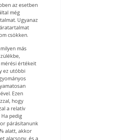
ebben az esetben 
által még 
talmat. Ugyanaz 
ratartalmat 
lom csökken.
milyen más 
zülékbe, 
érési értékeit 
y ez utóbbi 
hagyományos 
lyamatosan 
ével. Ezen 
zzal, hogy 
l a relatív 
 Ha pedig 
kor párásítanunk 
% alatt, akkor 
t alacsony, és a 