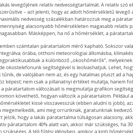
 lakás levegőjének relatív nedvességtartalmát. A relatív szó 
szerűsítve – azt jelenti, hogy az adott hőmérsékletű levegő 
maximális nedvesség százalékban határozzuk meg a páratar
 mennyiség alacsonyabb hőmérsékleten magasabb relatív pá
 magasabban. Másképpen, ha nő a hőmérséklet, a páratarta
lemben számtalan páratartalom mérő kapható. Sokszor vala
ntegrálva; órába, otthoni meteorológiai állomásba, klímakés
egpraktikusabbak a különböző „okoshőmérők”, melyeknek m
 de okostelefonunk segítségével is leolvashatjuk. Lehet, hog
 tűnik, de valójában nem az, és egy hatalmas pluszt ad a 
 képest; nem csak a pillanatnyi értéket mutatja, hanem fo
s a páratartalom változásait is megmutatja grafikon segítség
yomon követhető, hogyan változik a páratartalom. Például a
őmérsékletet kissé visszavesszük (ebben aludni is jobb), azza
m megemelkedik, ami meg orrunknak, garatunknak kedvező.
t jelzik, hogy a lakás páratartalma túlságosan alacsony, ak
latív páratartalom 40% alatt van, akkor már szükséges, ha 30
 szükséges. A téli fűtési idényben, amikor a kinti hőmérsékle