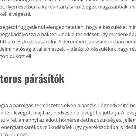
. A
izet. Ilyen esetben a karbantartási költségek magasabbak, mi
megoldás,
ell elvégezni.
ségétől függetlenül elengedhetetlen, hogy a készüléket mind
 megakadályozza a baktériumok elterjedését, így mindenképp
títható eszközt vásárolni. A decemberi lapszámunkban bemu
elmi hatóság által elmeszelt – párásító készülékek nagy ré
gon bukott el!
átoros párásítók
ógia a párolgás természetes elvén alapszik. Légnedvesítő bet
beltéri levegőt, majd azt nedvesen a levegőbe juttatja. A leve
szív fel, amennyi az adott hőmérséklethez szükséges. Jelle
 energiatakarékos működésűek, így gyerekszobába is ideáli
i forró gőzt.