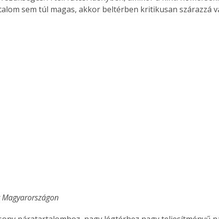
rtalom sem túl magas, akkor beltérben kritikusan szárazzá vá
 Magyarországon
ony páratartalomhoz, nagy légtérhez nagy teljesítményű pár