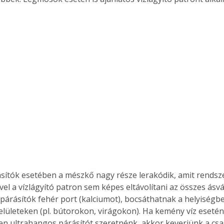
Együtt jobban megéri!
Bővebb információ itt!
k az
Együtt jobban megéri! A
mester
könyvek tetszőleges
er Old
párosítással kedvezményes
áron, 0 Ft postaköltséggel
ptapir új,
megrendelhetők!
és egyedi
tt
lvasására
elefonon
nyelmesen
sítók esetében a mészkő nagy része lerakódik, amit rendszer
ben vagy
ivel a vízlágyító patron sem képes eltávolítani az összes ásv
t is
párásítók fehér port (kalciumot), bocsáthatnak a helyiségbe
. Bárhol,
elületeken (pl. bútorokon, virágokon). Ha kemény víz esetén 
ön élve
 ultrahangos párásítót szeretnénk, akkor keverjünk a csa
ashatók az