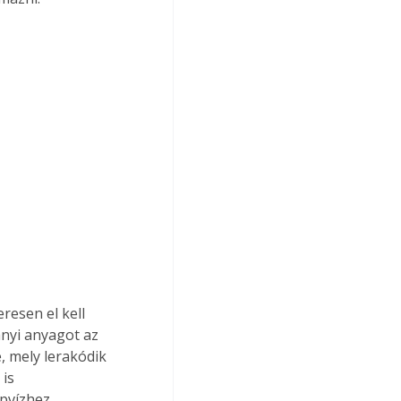
esen el kell 
ányi anyagot az 
, mely lerakódik 
is 
pvízhez 