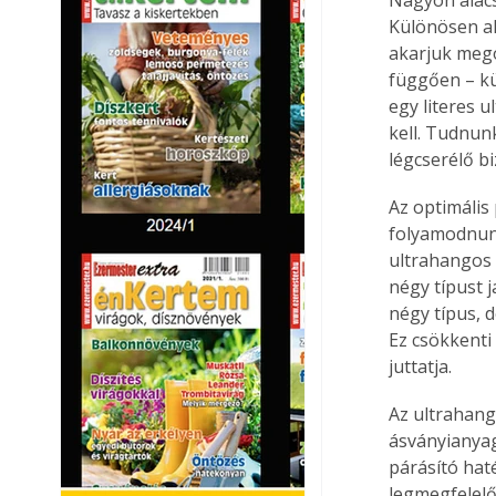
Különösen ak
akarjuk mego
függően – kü
egy literes 
kell. Tudnunk
légcserélő bi
Az optimális
folyamodnunk
ultrahangos 
négy típust 
négy típus, 
Ez csökkenti 
juttatja.
Az ultrahang
ásványianyag
párásító hat
legmegfelelő