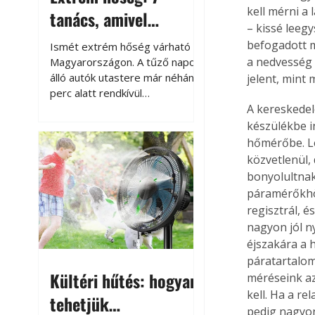
kell mérni a
tanács, amivel
– kissé leegy
megóvhatjuk
befogadott 
Ismét extrém hőség várható
autónkat a nyári
a nedvesség
Magyarországon. A tűző napon
álló autók utastere már néhány
jelent, mint
károktól
perc alatt rendkívül
felmelegszik, és rövid időn belül
A kereskede
akár a 60-70 °C-ot is
készülékbe i
megközelítheti. Ez nemcsak a
hőmérőbe. L
beszállást teszi kellemetlenné,
közvetlenül,
hanem az autó állapotára és a
bonyolultnak
benne hagyott tárgyakra is
páramérőkhöz
káros hatással lehet. Néhány
regisztrál, é
egyszerű óvintézkedéssel
nagyon jól n
azonban jelentősen
éjszakára a h
csökkenthetjük a hőség káros
páratartalo
hatásait.
Kültéri hűtés: hogyan
méréseink az
kell. Ha a re
tehetjük
pedig nagyon