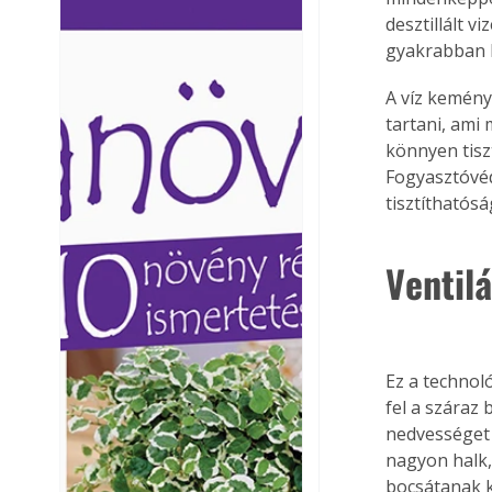
Ezermester lapszámai. A
Ezermester lapszámai
desztillált v
Laptapir kényelmes megoldás,
Laptapir kényelmes 
gyakrabban k
mert: – t
mert: – t
A víz kemény
tartani, ami
könnyen tisz
Fogyasztóvéd
tisztíthatósá
Ventil
Ez a technol
fel a száraz 
nedvességet 
nagyon halk,
bocsátanak k