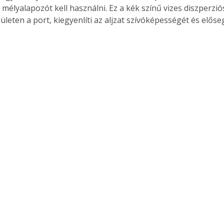
 mélyalapozót kell használni. Ez a kék színű vizes diszperzió
ületen a port, kiegyenlíti az aljzat szívóképességét és előseg