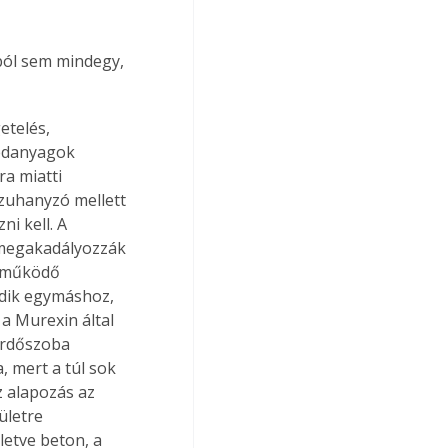
ból sem mindegy, 
édanyagok 
a miatti 
zuhanyzó mellett 
i kell. A 
 megakadályozzák 
n működő 
edik egymáshoz, 
a Murexin által 
ürdőszoba 
 mert a túl sok 
 alapozás az 
ületre 
etve beton, a 