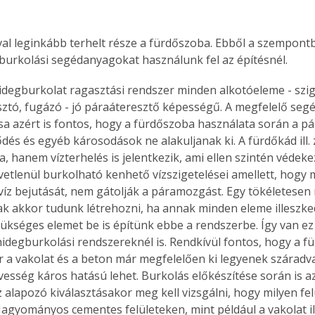
val leginkább terhelt része a fürdőszoba. Ebből a szempont
burkolási segédanyagokat használunk fel az építésnél. 
tó, fugázó - jó páraáteresztő képességű. A megfelelő seg
a azért is fontos, hogy a fürdőszoba használata során a pár
és és egyéb károsodások ne alakuljanak ki. A fürdőkád ill. 
 hanem vízterhelés is jelentkezik, ami ellen szintén védekezn
etlenül burkolható kenhető vízszigetelései amellett, hogy
 víz bejutását, nem gátolják a páramozgást. Egy tökéletese
ak akkor tudunk létrehozni, ha annak minden eleme illeszk
ükséges elemet be is építünk ebbe a rendszerbe. Így van ez 
hidegburkolási rendszereknél is. Rendkívül fontos, hogy a f
 a vakolat és a beton már megfelelően ki legyenek száradva,
sség káros hatású lehet. Burkolás előkészítése során is az
z alapozó kiválasztásakor meg kell vizsgálni, hogy milyen fel
agyományos cementes felületeken, mint például a vakolat ill