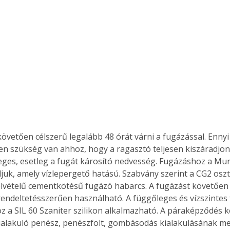
Együtt jobban megéri!
Bővebb információ itt!
k az
Együtt jobban megéri! A
mester
könyvek tetszőleges
er Old
párosítással kedvezményes
áron, 0 Ft postaköltséggel
ptapir új,
megrendelhetők!
és egyedi
követően célszerű legalább 48 órát várni a fugázással. Ennyi
tt
 szükség van ahhoz, hogy a ragasztó teljesen kiszáradjon
lvasására
eges, esetleg a fugát károsító nedvesség. Fugázáshoz a Mur
elefonon
nyelmesen
ljuk, amely vízlepergető hatású. Szabvány szerint a CG2 oszt
ben vagy
felvételű cementkötésű fugázó habarcs. A fugázást követően
t is
endeltetésszerűen használható. A függőleges és vízszintes 
. Bárhol,
oz a SIL 60 Szaniter szilikon alkalmazható. A páraképződés 
ön élve
alakuló penész, penészfolt, gombásodás kialakulásának me
ashatók az