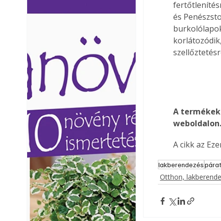
fertőtlenítés
Ezermester lapszámai. A
Ezermester lapszámai
és Penészstop
Laptapir kényelmes megoldás,
Laptapir kényelmes 
burkolólapok
mert: – t
mert: – t
korlátozódik
szellőztetés
A termékek 
weboldalon. 
A cikk az Ez
lakberendezés
pára
Otthon, lakberend