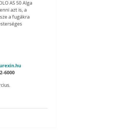
COLO AS 50 Alga 
nni azt is, a 
sze a fugákra 
esterséges 
rexin.hu 
62-6000
cius.