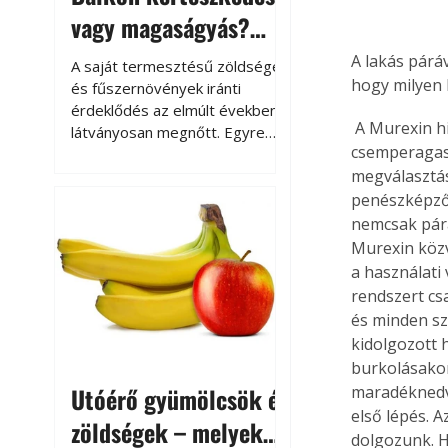
vagy magaságyás?
Helytakarékos
A lakás párá
A saját termesztésű zöldségek
hogy milyen 
kertészkedés
és fűszernövények iránti
érdeklődés az elmúlt években
 A Murexin hidegburkolat ragasztási rendszer minden alkotóeleme - szigetelés, 
látványosan megnőtt. Egyre
csemperagasz
többen szeretnék tudni, honnan
megválasztás
származik az élelmiszer az
asztalukra, miközben a
penészképződ
kertészkedés sokak számára
nemcsak pára,
kikapcsolódást és feltöltődést
Murexin közv
is jelent.
a használati
rendszert cs
és minden sz
kidolgozott 
burkolásakor
Utóérő gyümölcsök és
maradéknedve
első lépés. A
zöldségek – melyek
dolgozunk. H