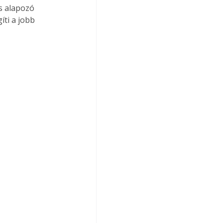
s alapozó 
íti a jobb 