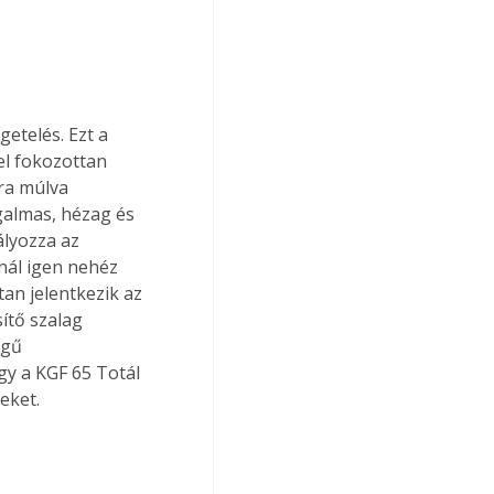
el fokozottan 
ra múlva 
galmas, hézag és 
lyozza az 
nál igen nehéz 
an jelentkezik az 
ítő szalag 
égű 
y a KGF 65 Totál 
eket. 