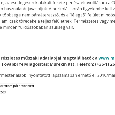
re, az esetlegesen kialakult fekete penész eltávolítására a 
. A
 használatát javasoljuk. A burkolás során figyelembe kell ve
megoldás,
 többsége nem páraáteresztő, és a "lélegző" felület mindös
, ami csak töredéke a teljes felületnek. Természetes vagy m
re minden fürdőszobában szükség van.
részletes műszaki adatlapjai megtalálhatók a 
www.mu
További felvilágosítás: Murexin Kft. Telefon: (+36-1) 2
ermester alábbi nyomtatott lapszámában érhető el: 2010/már
tartalom
páratechnika
ezés