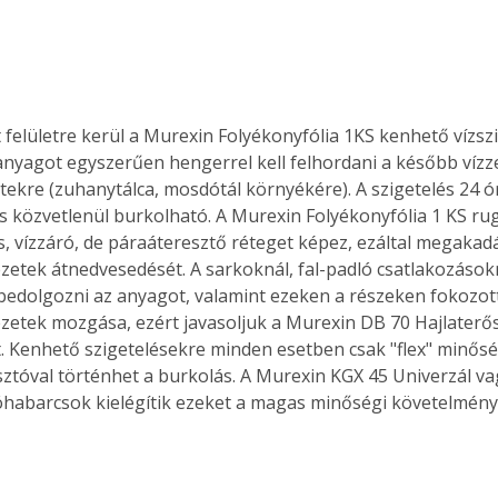
anyagot egyszerűen hengerrel kell felhordani a később vízz
letekre (zuhanytálca, mosdótál környékére). A szigetelés 24 ó
 közvetlenül burkolható. A Murexin Folyékonyfólia 1 KS ru
, vízzáró, de páraáteresztő réteget képez, ezáltal megakadá
zetek átnedvesedését. A sarkoknál, fal-padló csatlakozások
bedolgozni az anyagot, valamint ezeken a részeken fokozott
zetek mozgása, ezért javasoljuk a Murexin DB 70 Hajlaterős
. Kenhető szigetelésekre minden esetben csak "flex" minős
tóval történhet a burkolás. A Murexin KGX 45 Univerzál vag
óhabarcsok kielégítik ezeket a magas minőségi követelmény