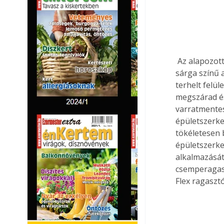
 Az alapozott felületre kerül a Murexin Folyékonyfólia 1KS kenhető vízszigetelés. Ezt a 
sárga színű 
terhelt felü
megszárad és
varratmentes
épületszerke
tökéletesen 
épületszerke
alkalmazását
csemperagasz
Flex ragaszt