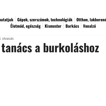
utatjuk
Gépek, szerszámok, technológiák
Otthon, lakberen
Életmód, egészség
Kismester
Barkács
Vonalzó
c olvasás
 tanács a burkoláshoz