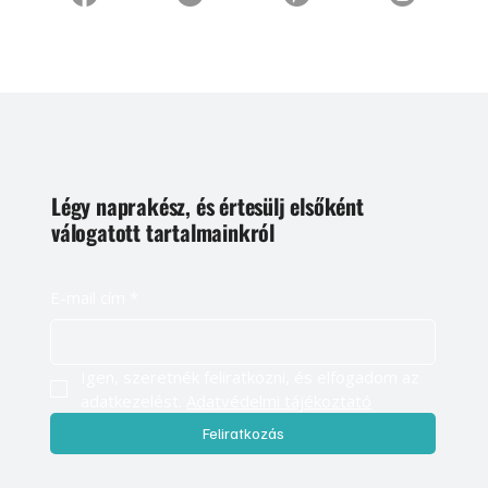
Légy naprakész, és értesülj elsőként
válogatott tartalmainkról
E-mail cím
*
Igen, szeretnék feliratkozni, és elfogadom az 
adatkezelést. 
Adatvédelmi tájékoztató
Feliratkozás