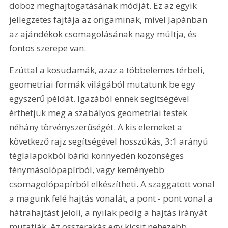
doboz meghajtogatásának módját. Ez az egyik 
jellegzetes fajtája az origaminak, mivel Japánban 
az ajándékok csomagolásának nagy múltja, és 
fontos szerepe van.
Ezúttal a kosudamák, azaz a többelemes térbeli, 
geometriai formák világából mutatunk be egy 
egyszerű példát. Igazából ennek segítségével 
érthetjük meg a szabályos geometriai testek 
néhány törvényszerűségét. A kis elemeket a 
következő rajz segítségével hosszúkás, 3:1 arányú 
téglalapokból bárki könnyedén közönséges 
fénymásolópapírból, vagy keményebb 
csomagolópapírból elkészítheti. A szaggatott vonal 
a magunk felé hajtás vonalát, a pont - pont vonal a 
hátrahajtást jelöli, a nyilak pedig a hajtás irányát 
mutatják. Az összerakás egy kicsit nehezebb 