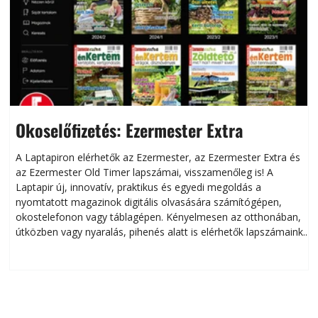
Okoselőfizetés: Ezermester Extra
A Laptapiron elérhetők az Ezermester, az Ezermester Extra és
az Ezermester Old Timer lapszámai, visszamenőleg is! A
Laptapir új, innovatív, praktikus és egyedi megoldás a
L
nyomtatott magazinok digitális olvasására számítógépen,
okostelefonon vagy táblagépen. Kényelmesen az otthonában,
útközben vagy nyaralás, pihenés alatt is elérhetők lapszámaink.
ú
Bárhol, bármikor, akár külföldön élve vagy dolgozva is
B
olvashatók az Ezermester lapszámai. A Laptapir kényelmes
megoldás, mert: – t