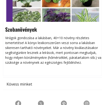
Szobanövények
Virágok gondozása a lakásban, 40+10 növény részletes
ismertetése! A könyv lexikonszerűen veszi sorra a lakásban
s
sikeresen tart­ha­tó növényeket. Már a növény kiválasztásakor
h
segítségünkre lesznek a leírások, mert pontosan megtudjuk,
k
hogy milyen körülményekre (hőmérséklet, páratartalom stb.) van
szüksége a növénynek az egészséges fejlődéshez.
t
Kövess minket