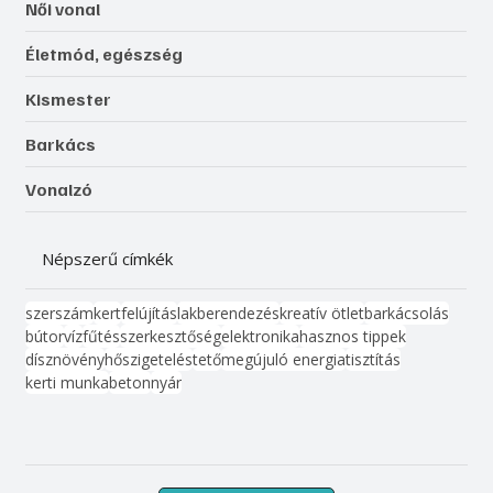
Női vonal
Életmód, egészség
Kismester
Barkács
Vonalzó
Népszerű címkék
szerszám
kert
felújítás
lakberendezés
kreatív ötlet
barkácsolás
bútor
víz
fűtés
szerkesztőség
elektronika
hasznos tippek
dísznövény
hőszigetelés
tető
megújuló energia
tisztítás
kerti munka
beton
nyár