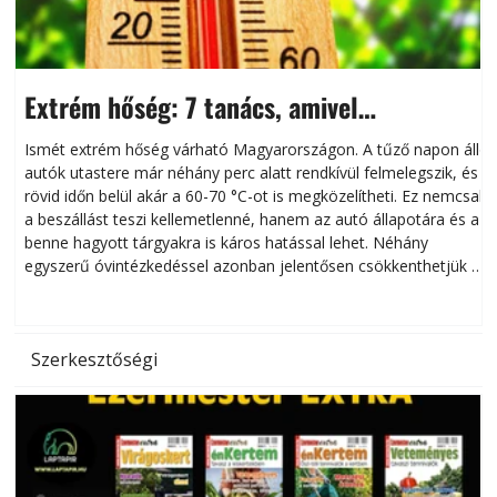
Extrém hőség: 7 tanács, amivel
megóvhatjuk autónkat a nyári károktól
Ismét extrém hőség várható Magyarországon. A tűző napon álló
autók utastere már néhány perc alatt rendkívül felmelegszik, és
rövid időn belül akár a 60-70 °C-ot is megközelítheti. Ez nemcsak
n
a beszállást teszi kellemetlenné, hanem az autó állapotára és a
benne hagyott tárgyakra is káros hatással lehet. Néhány
egyszerű óvintézkedéssel azonban jelentősen csökkenthetjük a
hőség káros hatásait.
l
Szerkesztőségi