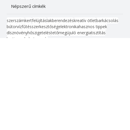
Kert, növényápolás
Női vonal
Életmód, egészség
Kismester
Barkács
Vonalzó
Népszerű címkék
szerszám
kert
felújítás
lakberendezés
kreatív ötlet
barkácsolás
bútor
víz
fűtés
szerkesztőség
elektronika
hasznos tippek
dísznövény
hőszigetelés
tető
megújuló energia
tisztítás
kerti munka
beton
nyár