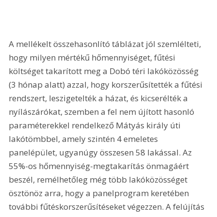
A mellékelt összehasonlító táblázat jól szemlélteti, 
hogy milyen mértékű hőmennyiséget, fűtési 
költséget takarított meg a Dobó téri lakóközösség 
(3 hónap alatt) azzal, hogy korszerűsítették a fűtési 
rendszert, leszigetelték a házat, és kicserélték a 
nyílászárókat, szemben a fel nem újított hasonló 
paraméterekkel rendelkező Mátyás király úti 
lakótömbbel, amely szintén 4 emeletes 
panelépület, ugyanúgy összesen 58 lakással. Az 
55%-os hőmennyiség-megtakarítás önmagáért 
beszél, remélhetőleg még több lakóközösséget 
ösztönöz arra, hogy a panelprogram keretében 
további fűtéskorszerűsítéseket végezzen. A felújítás 