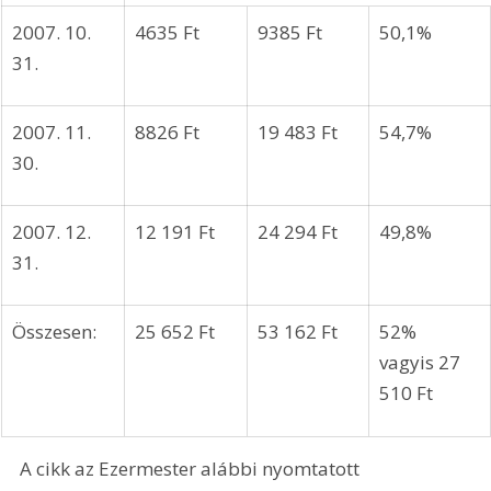
Utólagosan
Eredeti 
%-os forint 
 felújítva 
állapotú 
megtakarít
Dobót tér 
Mátyás K. 
ás 
4-5-6-7. 
út 1-3-5-7 
2007. 09. 
30. 
2007. 10. 
4635 Ft 
9385 Ft 
50,1% 
31. 
2007. 11. 
8826 Ft 
19 483 Ft 
54,7% 
30. 