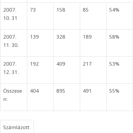
arítás 
arítás 
7498 
8015 
mérőáll
mérőáll
ásnál 
ásnál 
2007. 
09. 30. 
2007. 
73 
158 
85 
54% 
10. 31 
2007. 
139 
328 
189 
58% 
11. 30. 