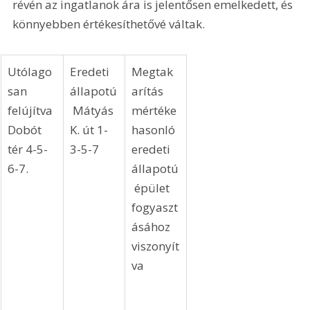
révén az ingatlanok ára is jelentősen emelkedett, és 
könnyebben értékesíthetővé váltak.
Utólago
Eredeti 
Megtak
san 
állapotú
arítás 
felújítva 
 Mátyás 
mértéke 
Dobót 
K. út 1-
hasonló 
tér 4-5-
3-5-7 
eredeti 
6-7.
állapotú
 épület 
fogyaszt
ásához 
viszonyít
va 