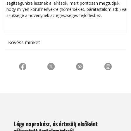
Szobanövények
Virágok gondozása a lakásban, 40+10 növény részletes
ismertetése! A könyv lexikonszerűen veszi sorra a lakásban
s
sikeresen tart­ha­tó növényeket. Már a növény kiválasztásakor
h
segítségünkre lesznek a leírások, mert pontosan megtudjuk,
k
hogy milyen körülményekre (hőmérséklet, páratartalom stb.) van
szüksége a növénynek az egészséges fejlődéshez.
t
Kövess minket