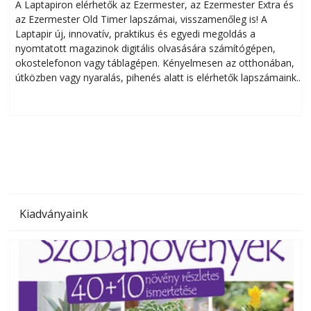
Okoselőfizetés: Ezermester Extra
A Laptapiron elérhetők az Ezermester, az Ezermester Extra és
az Ezermester Old Timer lapszámai, visszamenőleg is! A
Laptapir új, innovatív, praktikus és egyedi megoldás a
L
nyomtatott magazinok digitális olvasására számítógépen,
okostelefonon vagy táblagépen. Kényelmesen az otthonában,
útközben vagy nyaralás, pihenés alatt is elérhetők lapszámaink.
ú
Bárhol, bármikor, akár külföldön élve vagy dolgozva is
B
olvashatók az Ezermester lapszámai. A Laptapir kényelmes
megoldás, mert: – t