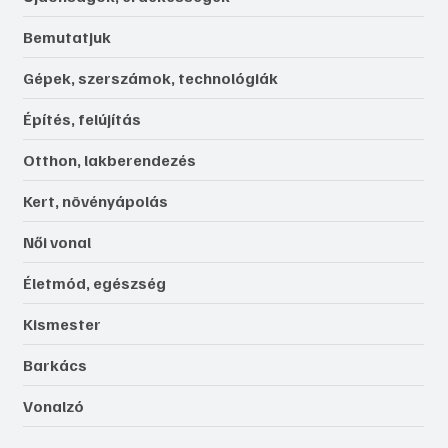
Ezermester online
Lap tetejére
Rovatok
Közérdekű
Újdonságok, érdekességek
Bemutatjuk
Gépek, szerszámok, technológiák
Építés, felújítás
Otthon, lakberendezés