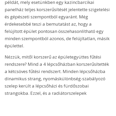
példát, mely esetünkben egy kazincbarcikai 
panelház teljes korszerűsítését jelentette szigetelési 
és gépészeti szempontból egyaránt. Még 
érdekesebbé teszi a bemutatást az, hogy a 
felújított épület pontosan összehasonlítható egy 
minden szempontból azonos, de felújítatlan, másik 
épülettel.
Nézzük, mitől korszerű az épületegyüttes fűtési 
rendszere? Mind a 4 lépcsőházban korszerűsítették 
a kétcsöves fűtési rendszert. Minden lépcsőházba 
dinamikus strang, nyomáskülönbség-szabályozó 
szelep került a lépcsőházi és fürdőszobai 
strangokba. Ezzel, és a radiátorszelepek 