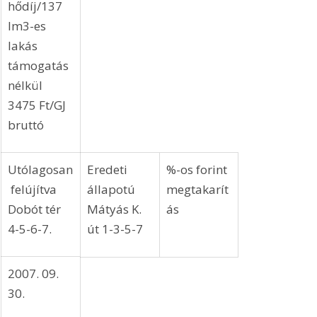
2007. 
192 
409 
217 
53% 
12. 31. 
Összese
404 
895 
491 
55%
n: 
Számlázott 
hődíj/137 
lm3-es 
lakás 
támogatás 
nélkül 
3475 Ft/GJ 
bruttó