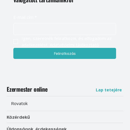
Légy naprakész, és értesülj elsőként
válogatott tartalmainkról
E-mail cím
*
Igen, szeretnék feliratkozni, és elfogadom az 
adatkezelést. 
Adatvédelmi tájékoztató
Feliratkozás