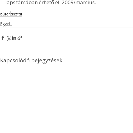
2007. 12. 
12 191 Ft 
24 294 Ft 
49,8% 
31. 
Összesen: 
25 652 Ft 
53 162 Ft 
52% 
vagyis 27 
510 Ft
A cikk az Ezermester alábbi nyomtatott 
lapszámában érhető el: 2009/március.
bútor
asztal
Egyéb