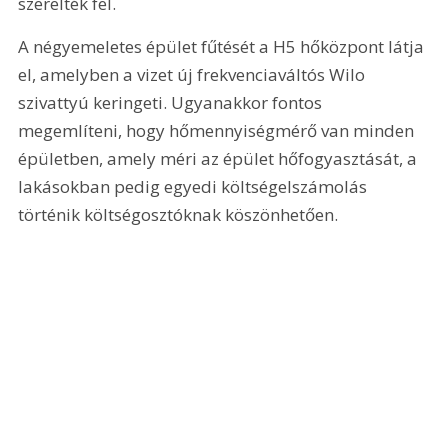
szerelték fel.
A négyemeletes épület fűtését a H5 hőközpont látja 
el, amelyben a vizet új frekvenciaváltós Wilo 
szivattyú keringeti. Ugyanakkor fontos 
megemlíteni, hogy hőmennyiségmérő van minden 
épületben, amely méri az épület hőfogyasztását, a 
lakásokban pedig egyedi költségelszámolás 
történik költségosztóknak köszönhetően.