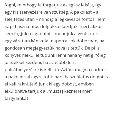
fogni, minthogy felforgatjuk az egész lakást, így 
egy kis szervezésre van szükség. A pakolást – a 
selejtezés után – mindig a legkevésbé fontos, nem 
napi használatos dolgokkal kezdjük, mert akkor 
sem fogjuk megtalálni – mondjuk a ventilátort – 
egy váratlan kánikulai napon a sok dobozban, ha 
gondosan megjegyeztük hová is tettük. De pl. a 
könyvek nélkül el tudunk lenni néhány hétig; főleg 
jó ezekkel kezdeni, ha az előbb leírt 
polcáthelyezésre is kell idő. Aztán ahogy haladunk 
a pakolással egyre több napi használatos dolgot is 
el kell rakni. Jelöljünk ki egy dobozt, amiben 
elkülönítve tartjuk a „muszáj kéznél lennie” 
tárgyainkat.