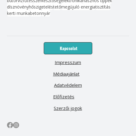
bútor
víz
fűtés
szerkesztőség
elektronika
hasznos tippek
dísznövény
hőszigetelés
tető
megújuló energia
tisztítás
kerti munka
beton
nyár
Kapcsolat
Impresszum
Médiaajánlat
Adatvédelem
Előfizetés
Szerzői jogok