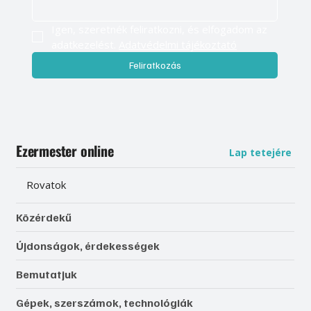
Igen, szeretnék feliratkozni, és elfogadom az 
adatkezelést. 
Adatvédelmi tájékoztató
Feliratkozás
Ezermester online
Lap tetejére
Rovatok
Közérdekű
Újdonságok, érdekességek
Bemutatjuk
Gépek, szerszámok, technológiák