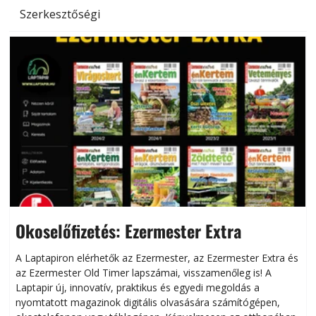
Szerkesztőségi
Okoselőfizetés: Ezermester Extra
A Laptapiron elérhetők az Ezermester, az Ezermester Extra és
az Ezermester Old Timer lapszámai, visszamenőleg is! A
Laptapir új, innovatív, praktikus és egyedi megoldás a
L
nyomtatott magazinok digitális olvasására számítógépen,