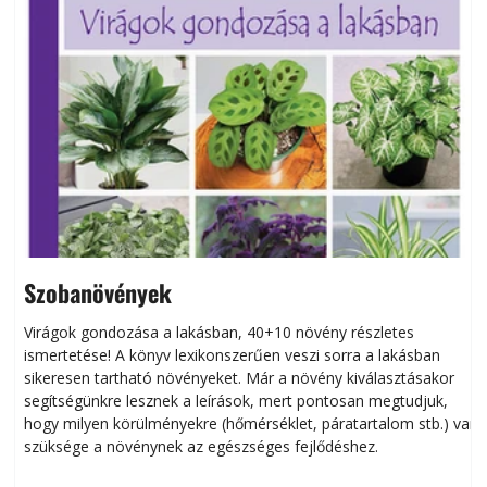
Szobanövények
Virágok gondozása a lakásban, 40+10 növény részletes
ismertetése! A könyv lexikonszerűen veszi sorra a lakásban
s
sikeresen tart­ha­tó növényeket. Már a növény kiválasztásakor
h
segítségünkre lesznek a leírások, mert pontosan megtudjuk,
k
hogy milyen körülményekre (hőmérséklet, páratartalom stb.) van
szüksége a növénynek az egészséges fejlődéshez.