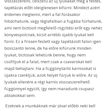
visszaszerelni, célszerű az új lyukakat még a festés, 
tapétázás előtt ideiglenesen kifúrni. Mindezt azért 
érdemes megtenni, mert a fal fúrásakor 
hibázhatunk, vagy téglafalban a fugába fúrhatunk, 
ami nem biztosít megfelelő rögzítési erőt egy nehéz 
könyvespolcnak, kicsit arrébb újabb lyukat kell 
fúrni. Ez a frissen festett vagy tapétázott falon igen 
bosszantó lenne, de ha előre kifúrunk minden 
lyukat, biztosak lehetünk benne, hogy nem 
csúfítjuk el a falat, mert csak a csavarokat kell 
majd behajtani. Ha a függönytartó karnisokat is 
újakra cseréljük, azok helyét fúrjuk ki előre. Az új 
lyukak ellenére a régi karnis visszaszerelhető 
függönnyel együtt, így nem maradunk csupasz 
ablakokkal sem.
 Ezeknek a munkáknak már jóval előbb neki kell 