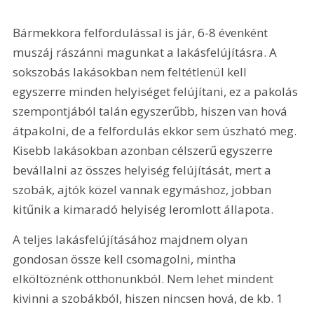
Bármekkora felfordulással is jár, 6-8 évenként 
muszáj rászánni magunkat a lakásfelújításra. A 
sokszobás lakásokban nem feltétlenül kell 
egyszerre minden helyiséget felújítani, ez a pakolás 
szempontjából talán egyszerűbb, hiszen van hová 
átpakolni, de a felfordulás ekkor sem úszható meg. 
Kisebb lakásokban azonban célszerű egyszerre 
bevállalni az összes helyiség felújítását, mert a 
szobák, ajtók közel vannak egymáshoz, jobban 
kitűnik a kimaradó helyiség leromlott állapota.
A teljes lakásfelújításához majdnem olyan 
gondosan össze kell csomagolni, mintha 
elköltöznénk otthonunkból. Nem lehet mindent 
kivinni a szobákból, hiszen nincsen hová, de kb. 1 