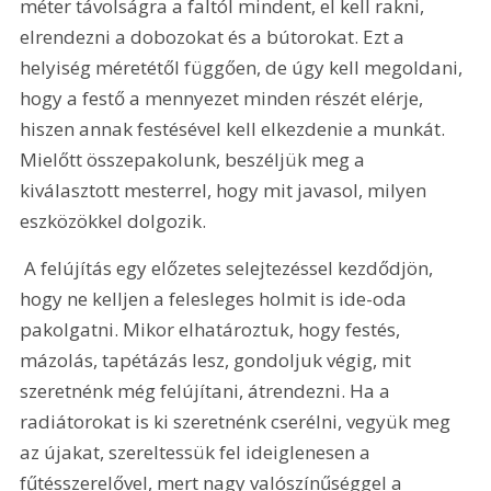
méter távolságra a faltól mindent, el kell rakni, 
elrendezni a dobozokat és a bútorokat. Ezt a 
helyiség méretétől függően, de úgy kell megoldani, 
hogy a festő a mennyezet minden részét elérje, 
hiszen annak festésével kell elkezdenie a munkát. 
Mielőtt összepakolunk, beszéljük meg a 
kiválasztott mesterrel, hogy mit javasol, milyen 
eszközökkel dolgozik.
 A felújítás egy előzetes selejtezéssel kezdődjön, 
hogy ne kelljen a felesleges holmit is ide-oda 
pakolgatni. Mikor elhatároztuk, hogy festés, 
mázolás, tapétázás lesz, gondoljuk végig, mit 
szeretnénk még felújítani, átrendezni. Ha a 
radiátorokat is ki szeretnénk cserélni, vegyük meg 
az újakat, szereltessük fel ideiglenesen a 
fűtésszerelővel, mert nagy valószínűséggel a 