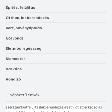
Építés, felújítás
Otthon, lakberendezés
Kert, növényápolás
Női vonal
Életmód, egészség
Kismester
Barkács
Vonalzó
Népszerű címkék
szerszám
kert
felújítás
lakberendezés
kreatív ötlet
barkácsolás