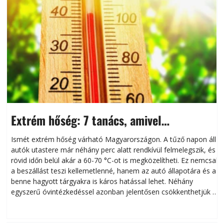
Extrém hőség: 7 tanács, amivel
megóvhatjuk autónkat a nyári károktól
Ismét extrém hőség várható Magyarországon. A tűző napon álló
autók utastere már néhány perc alatt rendkívül felmelegszik, és
rövid időn belül akár a 60-70 °C-ot is megközelítheti. Ez nemcsak
n
a beszállást teszi kellemetlenné, hanem az autó állapotára és a
benne hagyott tárgyakra is káros hatással lehet. Néhány
egyszerű óvintézkedéssel azonban jelentősen csökkenthetjük a
hőség káros hatásait.
l