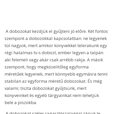
 A dobozokat kezdjük el gyűjteni jó előre. Két fontos 
szempont a dobozokkal kapcsolatban: ne legyenek 
túl nagyok, mert amikor könyvekkel telerakunk egy 
régi hatalmas tv-s dobozt, ember legyen a talpán 
aki felemeli vagy akár csak arrébb rakja. A másik 
szempont, hogy megközelítőleg egyforma 
méretűek legyenek, mert könnyebb egymásra tenni 
stabilan az egyforma méretű dobozokat. És még 
valami; tiszta dobozokat gyűjtsünk, mert 
könyveinket és egyéb tárgyainkat nem tehetjük 
bele a piszokba.
 A dobozokat széles ragasztószalaggal zárjuk le 