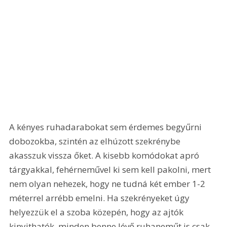
A kényes ruhadarabokat sem érdemes begyűrni 
dobozokba, szintén az elhúzott szekrénybe 
akasszuk vissza őket. A kisebb komódokat apró 
tárgyakkal, fehérneművel ki sem kell pakolni, mert 
nem olyan nehezek, hogy ne tudná két ember 1-2 
méterrel arrébb emelni. Ha szekrényeket úgy 
helyezzük el a szoba közepén, hogy az ajtók 
kinyithatók, minden benne lévő ruhaneműt is csak 