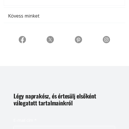
t
Kövess minket
Légy naprakész, és értesülj elsőként
válogatott tartalmainkról
E-mail cím
*