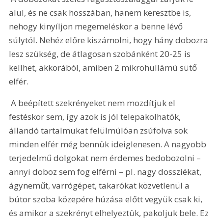
alul, és ne csak hosszában, hanem keresztbe is, 
nehogy kinyíljon megemeléskor a benne lévő 
súlytól. Nehéz előre kiszámolni, hogy hány dobozra 
lesz szükség, de átlagosan szobánként 20-25 is 
kellhet, akkorából, amiben 2 mikrohullámú sütő 
elfér.
 A beépített szekrényeket nem mozdítjuk el 
festéskor sem, így azok is jól telepakolhatók, 
állandó tartalmukat felülmúlóan zsúfolva sok 
minden elfér még bennük ideiglenesen. A nagyobb 
terjedelmű dolgokat nem érdemes bedobozolni – 
annyi doboz sem fog elférni – pl. nagy dossziékat, 
ágyneműt, varrógépet, takarókat közvetlenül a 
bútor szoba közepére húzása előtt vegyük csak ki, 
és amikor a szekrényt elhelyeztük, pakoljuk bele. Ez 