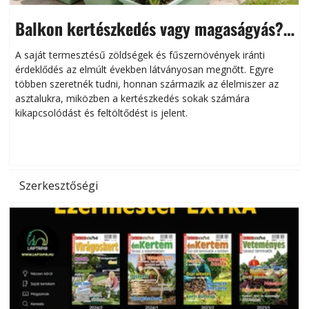
Balkon kertészkedés vagy magaságyás?
Helytakarékos kertészkedés
A saját termesztésű zöldségek és fűszernövények iránti
érdeklődés az elmúlt években látványosan megnőtt. Egyre
többen szeretnék tudni, honnan származik az élelmiszer az
l
asztalukra, miközben a kertészkedés sokak számára
kikapcsolódást és feltöltődést is jelent.
é
d
Szerkesztőségi