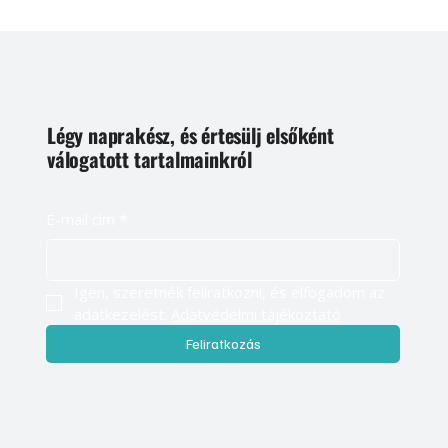
Légy naprakész, és értesülj elsőként
válogatott tartalmainkról
E-mail cím
*
Igen, szeretnék feliratkozni, és elfogadom az 
adatkezelést. 
Adatvédelmi tájékoztató
Feliratkozás