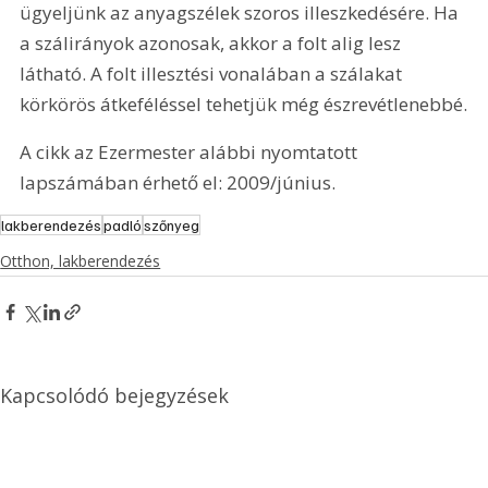
ügyeljünk az anyagszélek szoros illeszkedésére. Ha 
a szálirányok azonosak, akkor a folt alig lesz 
látható. A folt illesztési vonalában a szálakat 
körkörös átkeféléssel tehetjük még észrevétlenebbé.
A cikk az Ezermester alábbi nyomtatott 
lapszámában érhető el: 2009/június.
lakberendezés
padló
szőnyeg
Otthon, lakberendezés
Kapcsolódó bejegyzések