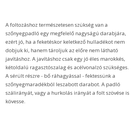
A foltozáshoz természetesen szükség van a 
szőnyegpadló egy megfelelő nagyságú darabjára, 
ezért jó, ha a feketéskor keletkező hulladékot nem 
dobjuk ki, hanem tároljuk az előre nem látható 
javításhoz. A javításhoz csak egy jó éles marokkés, 
kétoldalú ragasztószalag és acélvonalzó szükséges. 
A sérült részre - bő ráhagyással - fektessünk a 
szőnyegmaradékból leszabott darabot. A padló 
szálirányát, vagy a hurkolás irányát a folt szövése is 
kövesse.