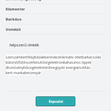
Kismester
Barkács
Vonalzó
Népszerű címkék
szerszám
kert
felújítás
lakberendezés
kreatív ötlet
barkácsolás
bútor
víz
fűtés
szerkesztőség
elektronika
hasznos tippek
dísznövény
hőszigetelés
tető
megújuló energia
tisztítás
kerti munka
beton
nyár
Kapcsolat