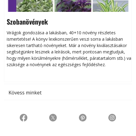
Szobanövények
Virágok gondozása a lakásban, 40+10 növény részletes
ismertetése! A könyv lexikonszerűen veszi sorra a lakásban
s
sikeresen tart­ha­tó növényeket. Már a növény kiválasztásakor
h
segítségünkre lesznek a leírások, mert pontosan megtudjuk,
k
hogy milyen körülményekre (hőmérséklet, páratartalom stb.) van
szüksége a növénynek az egészséges fejlődéshez.
t
Kövess minket