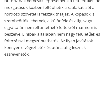
bútorlábak nemcsak lepréselhetik a felületüket, de 
mozgatásuk közben feltéphetik a szálakat, sőt a 
hordozó szövetet is felszakíthatják. A kopások is 
szembeötlők lehetnek, a különféle és alig, vagy 
egyáltalán nem eltüntethető foltokról már nem is 
beszélve. E hibák általában nem nagy felületűek és 
foltozással megszüntethetők. Az ilyen javítások 
könnyen elvégezhetők és utána alig lesznek 
észrevehetők.