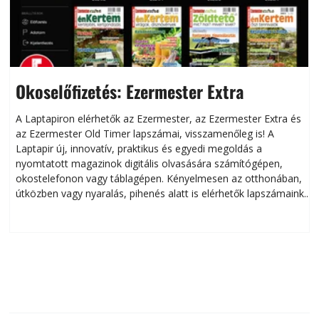
Okoselőfizetés: Ezermester Extra
A Laptapiron elérhetők az Ezermester, az Ezermester Extra és
az Ezermester Old Timer lapszámai, visszamenőleg is! A
Laptapir új, innovatív, praktikus és egyedi megoldás a
L
nyomtatott magazinok digitális olvasására számítógépen,
okostelefonon vagy táblagépen. Kényelmesen az otthonában,
útközben vagy nyaralás, pihenés alatt is elérhetők lapszámaink.
ú
Bárhol, bármikor, akár külföldön élve vagy dolgozva is
B
olvashatók az Ezermester lapszámai. A Laptapir kényelmes
megoldás, mert: – t