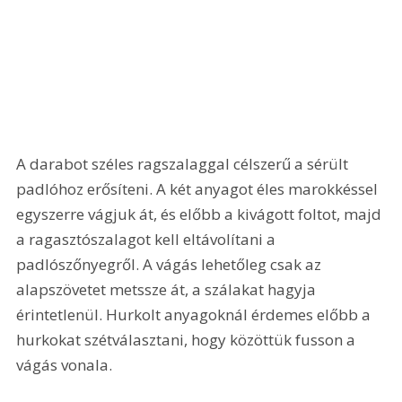
A darabot széles ragszalaggal célszerű a sérült 
padlóhoz erősíteni. A két anyagot éles marokkéssel 
egyszerre vágjuk át, és előbb a kivágott foltot, majd 
a ragasztószalagot kell eltávolítani a 
padlószőnyegről. A vágás lehetőleg csak az 
alapszövetet metssze át, a szálakat hagyja 
érintetlenül. Hurkolt anyagoknál érdemes előbb a 
hurkokat szétválasztani, hogy közöttük fusson a 
vágás vonala.