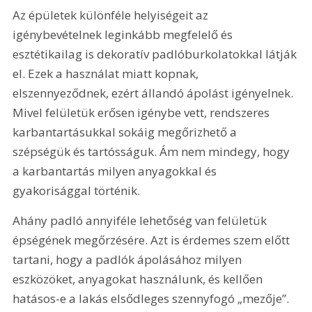
Az épületek különféle helyiségeit az 
igénybevételnek leginkább megfelelő és 
esztétikailag is dekoratív padlóburkolatokkal látják 
el. Ezek a használat miatt kopnak, 
elszennyeződnek, ezért állandó ápolást igényelnek. 
Mivel felületük erősen igénybe vett, rendszeres 
karbantartásukkal sokáig megőrizhető a 
szépségük és tartósságuk. Ám nem mindegy, hogy 
a karbantartás milyen anyagokkal és 
gyakorisággal történik.
Ahány padló annyiféle lehetőség van felületük 
épségének megőrzésére. Azt is érdemes szem előtt 
tartani, hogy a padlók ápolásához milyen 
eszközöket, anyagokat használunk, és kellően 
hatásos-e a lakás elsődleges szennyfogó „mezője”. 