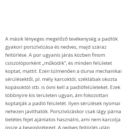
A másik lényeges megelőző tevékenység a padlók 
gyakori porszívózása és nedves, majd száraz 
feltörlése. A por ugyanis járás közben finom 
csiszolóporként „működik”, és minden felületet 
koptat, mattit. Ezen túlmenően a durva mechanikai 
sérülésektől, pl. mély karcoktól, széklábak okozta 
kopásoktól stb. is óvni kell a padlófelületeket. Ezek 
többnyire kis területen ugyan, ám fokozottan 
koptatják a padló felületét. Ilyen sérülések nyomai 
nehezen javíthatók. Porszívózáskor csak lágy párna 
betétes fejet ajánlatos használni, ami nem karcolja 
össze a bevonóréteget. A nedves feltörlés után 