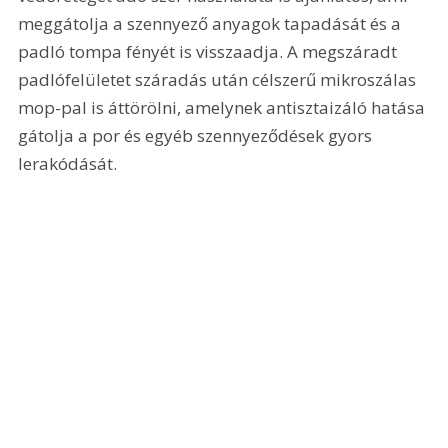
meggátolja a szennyező anyagok tapadását és a 
padló tompa fényét is visszaadja. A megszáradt 
padlófelületet száradás után célszerű mikroszálas 
mop-pal is áttörölni, amelynek antisztaizáló hatása 
gátolja a por és egyéb szennyeződések gyors 
lerakódását.