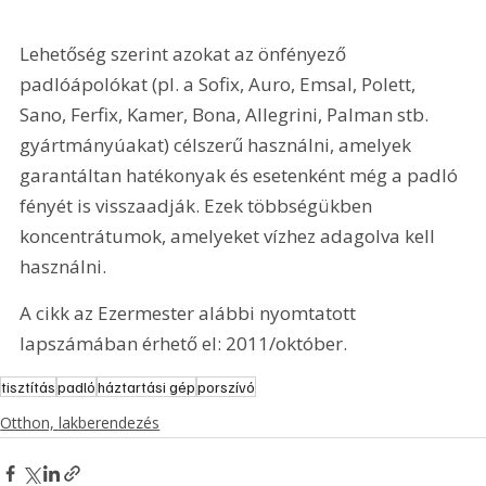
Lehetőség szerint azokat az önfényező 
padlóápolókat (pl. a Sofix, Auro, Emsal, Polett, 
Sano, Ferfix, Kamer, Bona, Allegrini, Palman stb. 
gyártmányúakat) célszerű használni, amelyek 
garantáltan hatékonyak és esetenként még a padló 
fényét is visszaadják. Ezek többségükben 
koncentrátumok, amelyeket vízhez adagolva kell 
használni.
A cikk az Ezermester alábbi nyomtatott 
lapszámában érhető el: 2011/október.
tisztítás
padló
háztartási gép
porszívó
Otthon, lakberendezés