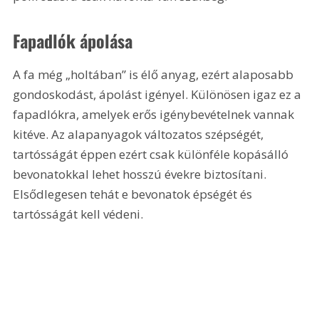
Fapadlók ápolása 
A fa még „holtában” is élő anyag, ezért alaposabb 
gondoskodást, ápolást igényel. Különösen igaz ez a 
fapadlókra, amelyek erős igénybevételnek vannak 
kitéve. Az alapanyagok változatos szépségét, 
tartósságát éppen ezért csak különféle kopásálló 
bevonatokkal lehet hosszú évekre biztosítani. 
Elsődlegesen tehát e bevonatok épségét és 
tartósságát kell védeni.