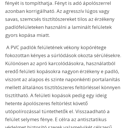
fényét is tompíthatja. Fényt is adó ápolószerrel 
azonban korrigálható. Az agresszív lúgos vagy 
savas, szemcsés tisztítószereket tilos az érzékeny 
padlófelületeken használni a laminált felületek 
gyors kopása miatt.
 A PVC padlók felületének vékony kopórétege 
fokozottan kényes a súrlódások okozta sérülésekre. 
Különösen az apró karcolódásokra, használatból 
eredő felületi kopásokra nagyon érzékeny e padló, 
viszont az alapos és szinte naponkénti portalanítás 
mellett általános tisztítószeres feltörléssel könnyen 
tisztítható. A felületi kopások pedig egy ideig 
hetente ápolószeres feltörlést követő 
utópolírozással tüntethetők el. Visszaadható a 
felület selymes fénye. E célra az antisztatikus 
védelmet biztosító szerek valamelyikét célszerű 