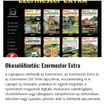
Okoselőfizetés: Ezermester Extra
A Laptapiron elérhetők az Ezermester, az Ezermester Extra és
az Ezermester Old Timer lapszámai, visszamenőleg is! A
Laptapir új, innovatív, praktikus és egyedi megoldás a
L
nyomtatott magazinok digitális olvasására számítógépen,
okostelefonon vagy táblagépen. Kényelmesen az otthonában,
útközben vagy nyaralás, pihenés alatt is elérhetők lapszámaink.
ú
Bárhol, bármikor, akár külföldön élve vagy dolgozva is
B