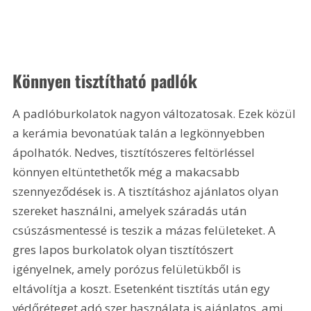
Könnyen tisztítható padlók
A padlóburkolatok nagyon változatosak. Ezek közül 
a kerámia bevonatúak talán a legkönnyebben 
ápolhatók. Nedves, tisztítószeres feltörléssel 
könnyen eltüntethetők még a makacsabb 
szennyeződések is. A tisztításhoz ajánlatos olyan 
szereket használni, amelyek száradás után 
csúszásmentessé is teszik a mázas felületeket. A 
gres lapos burkolatok olyan tisztítószert 
igényelnek, amely porózus felületükből is 
eltávolítja a koszt. Esetenként tisztítás után egy 
védőréteget adó szer használata is ajánlatos, ami 