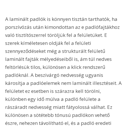
A laminált padlók is könnyen tisztán tarthatók, ha 
porszívózás után kimondottan az e padlófajtákhoz 
való tisztítószerrel töröljük fel a felületüket. E 
szerek kíméletesen oldják fel a felületi 
szennyeződéseket még a strukturált felületű 
laminált fajták mélyedéseiből is, ám túl nedves 
feltörlésük tilos, különösen a klick rendszerű 
padlóknál. A beszivárgó nedvesség ugyanis 
károsítja a padlóelemek nem laminált illesztéseit. A 
felületet ez esetben is szárazra kell törölni, 
különben egy idő múlva a padló felülete a 
rászáradt nedvesség miatt fátyolossá válhat. Ez 
különösen a sötétebb tónusú padlókon vehető 
észre, nehezen távolítható el, és a padló eredeti 