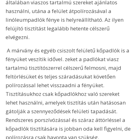
általában viaszos tartalmú szereket ajánlatos 
használni, utána a felület átpolírozásával a 
linóleumpadlók fénye is helyreállítható. Az ilyen 
felújító tisztítást legalább hetente célszerű 
elvégezni. 
 A márvány és egyéb csiszolt felületű kőpadlók is a 
fényüket veszítik idővel. zeket a padlókat viasz 
tartalmú tisztítószerrel célszerű felmosni, majd 
feltörlésüket és teljes száradásukat követően 
polírozással lehet visszaadni a fényüket. 
Tisztításukhoz csak kőpadlókhoz való szereket 
lehet használni, amelyek tisztítás után hatásosan 
gátolják a szennyeződések felületi tapadását. 
Rendszeres porszívózással és száraz áttörléssel a 
kőpadlók tisztítására is jobban oda kell figyelni, de 
polírozásra csak havonta van szükség.