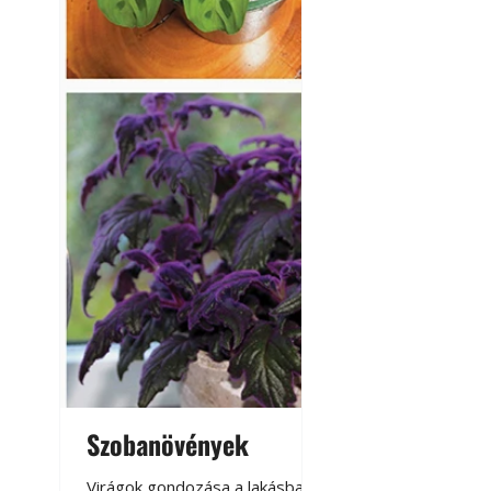
Szobanövények
Virágoskert: k
teraszon, laká
Virágok gondozása a lakásban,