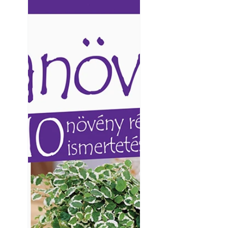
Ezermester lapszámai. A
Ezermester lapszámai
Laptapir kényelmes megoldás,
Laptapir kényelmes 
mert: – t
mert: – t