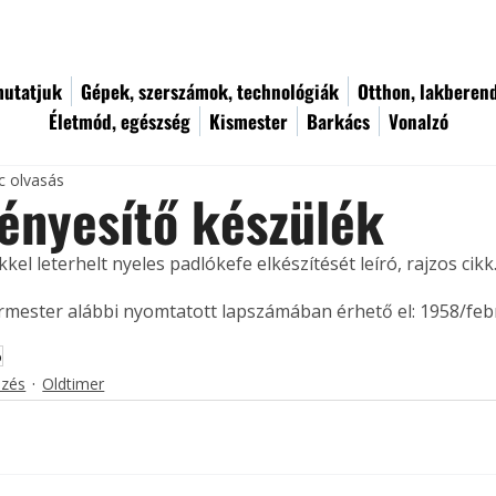
utatjuk
Gépek, szerszámok, technológiák
Otthon, lakberen
Életmód, egészség
Kismester
Barkács
Vonalzó
c olvasás
ényesítő készülék
l leterhelt nyeles padlókefe elkészítését leíró, rajzos cikk.
ermester alábbi nyomtatott lapszámában érhető el: 1958/feb
ó
ezés
Oldtimer