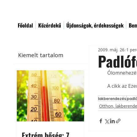
Főoldal
Közérdekű
Újdonságok, érdekességek
Bem
2009. máj. 26.
1 per
Padlóf
Kiemelt tartalom
Ólomnehezékke
A cikk az Ez
lakberendezés
padl
Otthon, lakberend
Extrém hőség: 7