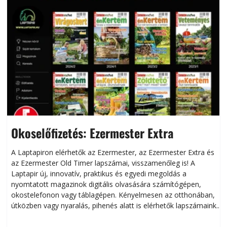
Okoselőfizetés: Ezermester Extra
A Laptapiron elérhetők az Ezermester, az Ezermester Extra és
az Ezermester Old Timer lapszámai, visszamenőleg is! A
Laptapir új, innovatív, praktikus és egyedi megoldás a
L
nyomtatott magazinok digitális olvasására számítógépen,
okostelefonon vagy táblagépen. Kényelmesen az otthonában,
útközben vagy nyaralás, pihenés alatt is elérhetők lapszámaink.
ú
Bárhol, bármikor, akár külföldön élve vagy dolgozva is
B
olvashatók az Ezermester lapszámai. A Laptapir kényelmes