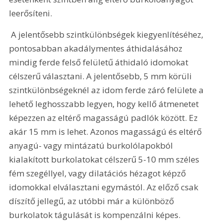
leerősíteni.
 A jelentősebb szintkülönbségek kiegyenlítéséhez, 
pontosabban akadálymentes áthidalásához 
mindig ferde felső felületű áthidaló idomokat 
célszerű választani. A jelentősebb, 5 mm körüli 
szintkülönbségeknél az idom ferde záró felülete a 
lehető leghosszabb legyen, hogy kellő átmenetet 
képezzen az eltérő magasságú padlók között. Ez 
akár 15 mm is lehet. Azonos magasságú és eltérő 
anyagú- vagy mintázatú burkolólapokból 
kialakított burkolatokat célszerű 5-10 mm széles 
fém szegéllyel, vagy dilatációs hézagot képző 
idomokkal elválasztani egymástól. Az előző csak 
díszítő jellegű, az utóbbi már a különböző 
burkolatok tágulását is kompenzálni képes. 