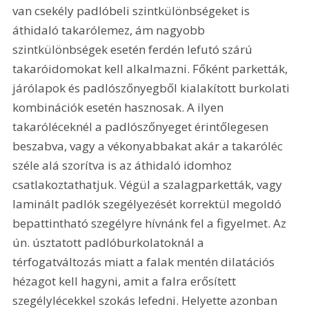
van csekély padlóbeli szintkülönbségeket is 
áthidaló takarólemez, ám nagyobb 
szintkülönbségek esetén ferdén lefutó szárú 
takaróidomokat kell alkalmazni. Főként parketták, 
járólapok és padlószőnyegből kialakított burkolati 
kombinációk esetén hasznosak. A ilyen 
takaróléceknél a padlószőnyeget érintőlegesen 
beszabva, vagy a vékonyabbakat akár a takaróléc 
széle alá szorítva is az áthidaló idomhoz 
csatlakoztathatjuk. Végül a szalagparketták, vagy 
laminált padlók szegélyezését korrektül megoldó 
bepattintható szegélyre hívnánk fel a figyelmet. Az 
ún. úsztatott padlóburkolatoknál a 
térfogatváltozás miatt a falak mentén dilatációs 
hézagot kell hagyni, amit a falra erősített 
szegélylécekkel szokás lefedni. Helyette azonban 