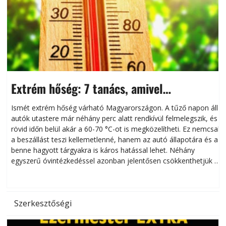
Extrém hőség: 7 tanács, amivel
megóvhatjuk autónkat a nyári károktól
Ismét extrém hőség várható Magyarországon. A tűző napon álló
autók utastere már néhány perc alatt rendkívül felmelegszik, és
rövid időn belül akár a 60-70 °C-ot is megközelítheti. Ez nemcsak
n
a beszállást teszi kellemetlenné, hanem az autó állapotára és a
benne hagyott tárgyakra is káros hatással lehet. Néhány
egyszerű óvintézkedéssel azonban jelentősen csökkenthetjük a
hőség káros hatásait.
l
Szerkesztőségi