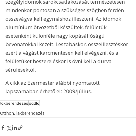
szegélyidomok sarokcsatlakozását természetesen 
mindenkor pontosan a szükséges szögben ferdén 
összevágva kell egymáshoz illeszteni. Az idomok 
alumínium ötvözetből készültek, felületük 
esetenként különféle nagy kopásállóságú 
bevonatokkal kezelt. Leszabáskor, összeillesztéskor 
ezért a vágást karcmentesen kell elvégezni, és a 
felületüket beszereléskor is óvni kell a durva 
sérülésektől.
A cikk az Ezermester alábbi nyomtatott 
lapszámában érhető el: 2009/július.
lakberendezés
padló
Otthon, lakberendezés