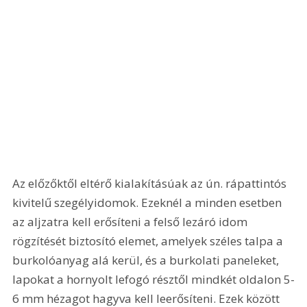
Az előzőktől eltérő kialakításúak az ún. rápattintós 
kivitelű szegélyidomok. Ezeknél a minden esetben 
az aljzatra kell erősíteni a felső lezáró idom 
rögzítését biztosító elemet, amelyek széles talpa a 
burkolóanyag alá kerül, és a burkolati paneleket, 
lapokat a hornyolt lefogó résztől mindkét oldalon 5-
6 mm hézagot hagyva kell leerősíteni. Ezek között 