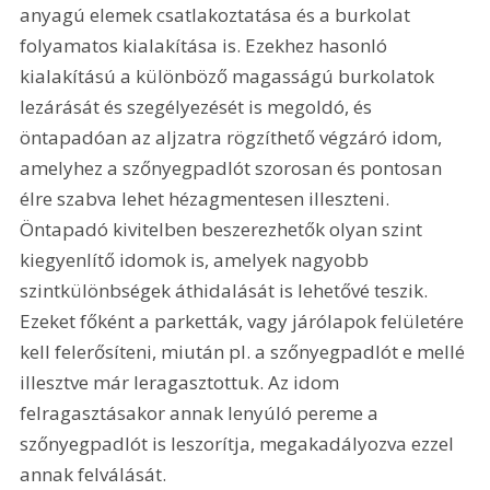
anyagú elemek csatlakoztatása és a burkolat 
folyamatos kialakítása is. Ezekhez hasonló 
kialakítású a különböző magasságú burkolatok 
lezárását és szegélyezését is megoldó, és 
öntapadóan az aljzatra rögzíthető végzáró idom, 
amelyhez a szőnyegpadlót szorosan és pontosan 
élre szabva lehet hézagmentesen illeszteni. 
Öntapadó kivitelben beszerezhetők olyan szint 
kiegyenlítő idomok is, amelyek nagyobb 
szintkülönbségek áthidalását is lehetővé teszik. 
Ezeket főként a parketták, vagy járólapok felületére 
kell felerősíteni, miután pl. a szőnyegpadlót e mellé 
illesztve már leragasztottuk. Az idom 
felragasztásakor annak lenyúló pereme a 
szőnyegpadlót is leszorítja, megakadályozva ezzel 
annak felválását.