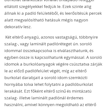
ellátott szegélyekkel fedjük le. Ezek szinte alig 
állnak ki a padló felületéből, és leerősítésük percek 
alatt megvalósítható hatásuk mégis nagyon 
dekoratív lesz.
 Két eltérő anyagú, azonos vastagságú, többnyire 
szalag-, vagy laminált padlóréteget ún. soroló 
idommal összekapcsolva is elválaszthatunk, és 
egyben össze is kapcsolhatunk egymással. A soroló 
idomok a burkolóanyagok végére csúsztatva zárják 
le az előző padlófelület végét, míg az eltérő 
burkolat darabjait a soroló idom szemközti 
hornyába tolva lehet folytatni a padlóburkolat 
lerakását. Ezt főként eltérő színű és mintázatú 
szalag- illetve laminált padlónál érdemes 
használni, amivel könnyen megoldható az eltérő 