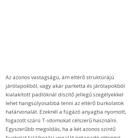
Az azonos vastagságú, ám eltérő struktúrájú 
járólapokból, vagy akár parketta és járólapokból 
kialakított padlóknál díszítő jellegű szegélyekkel 
lehet hangsúlyosabbá tenni az eltérő burkolatok 
határvonalát. Ezeknél a fúgázó anyagba nyomott, 
fogazott szárú T-idomokat célszerű használni. 
Egyszerűbb megoldás, ha a két azonos szintű 
burkolat találkozási vonalát öntapadó réteggel 