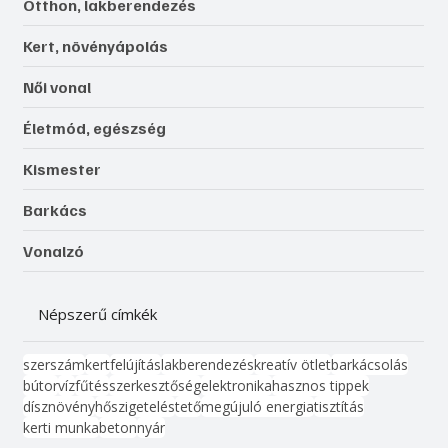
Otthon, lakberendezés
Kert, növényápolás
Női vonal
Életmód, egészség
Kismester
Barkács
Vonalzó
Népszerű címkék
szerszám
kert
felújítás
lakberendezés
kreatív ötlet
barkácsolás
bútor
víz
fűtés
szerkesztőség
elektronika
hasznos tippek
dísznövény
hőszigetelés
tető
megújuló energia
tisztítás
kerti munka
beton
nyár