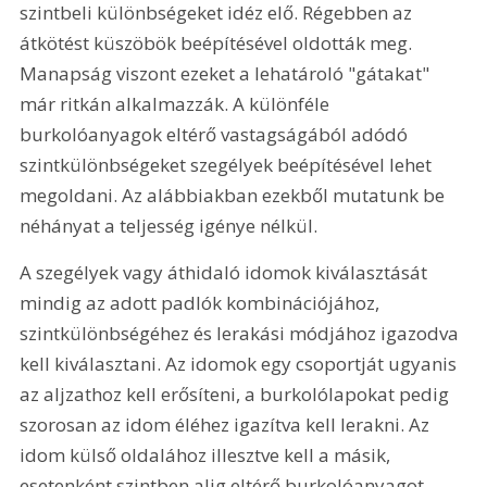
szintbeli különbségeket idéz elő. Régebben az 
átkötést küszöbök beépítésével oldották meg. 
Manapság viszont ezeket a lehatároló "gátakat" 
már ritkán alkalmazzák. A különféle 
burkolóanyagok eltérő vastagságából adódó 
szintkülönbségeket szegélyek beépítésével lehet 
megoldani. Az alábbiakban ezekből mutatunk be 
néhányat a teljesség igénye nélkül.
A szegélyek vagy áthidaló idomok kiválasztását 
mindig az adott padlók kombinációjához, 
szintkülönbségéhez és lerakási módjához igazodva 
kell kiválasztani. Az idomok egy csoportját ugyanis 
az aljzathoz kell erősíteni, a burkolólapokat pedig 
szorosan az idom éléhez igazítva kell lerakni. Az 
idom külső oldalához illesztve kell a másik, 
esetenként szintben alig eltérő burkolóanyagot 