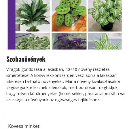
Szobanövények
Virágok gondozása a lakásban, 40+10 növény részletes
ismertetése! A könyv lexikonszerűen veszi sorra a lakásban
s
sikeresen tart­ha­tó növényeket. Már a növény kiválasztásakor
h
segítségünkre lesznek a leírások, mert pontosan megtudjuk,
k
hogy milyen körülményekre (hőmérséklet, páratartalom stb.) van
szüksége a növénynek az egészséges fejlődéshez.
t
Kövess minket