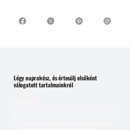
Légy naprakész, és értesülj elsőként
válogatott tartalmainkról
E-mail cím
*
Igen, szeretnék feliratkozni, és elfogadom az 
adatkezelést. 
Adatvédelmi tájékoztató