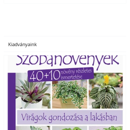
megoldás, mert: – t
Kiadványaink