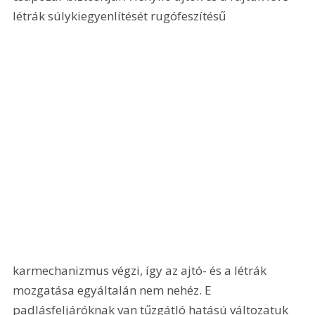
létrák súlykiegyenlítését rugófeszítésű 
karmechanizmus végzi, így az ajtó- és a létrák 
mozgatása egyáltalán nem nehéz. E 
padlásfeljáróknak van tűzgátló hatású változatuk 