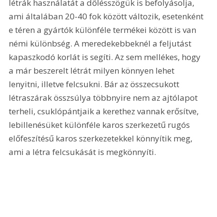
létrák használatát a dőlésszögük is befolyásolja, 
ami általában 20-40 fok között változik, esetenként 
e téren a gyártók különféle termékei között is van 
némi különbség. A meredekebbeknél a feljutást 
kapaszkodó korlát is segíti. Az sem mellékes, hogy 
a már beszerelt létrát milyen könnyen lehet 
lenyitni, illetve felcsukni. Bár az összecsukott 
létraszárak összsúlya többnyire nem az ajtólapot 
terheli, csuklópántjaik a kerethez vannak erősítve, 
lebillenésüket különféle karos szerkezetű rugós 
előfeszítésű karos szerkezetekkel könnyítik meg, 
ami a létra felcsukását is megkönnyíti. 