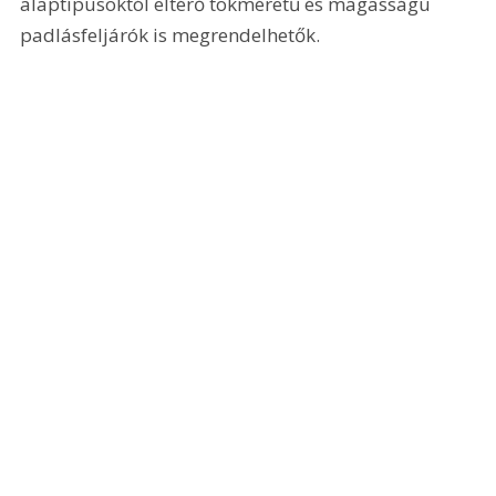
alaptípusoktól eltérő tokméretű és magasságú 
padlásfeljárók is megrendelhetők. 