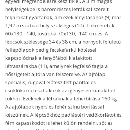
egyedi megrendelésre készítik el. A 3 m magas 
helyiségekbe is háromrészes létrákkal szerelt 
feljárókat gyártanak, ám ezek lenyitásához (9) már 
1,92 m szabad hely szükséges (10). Tokméretük 
60x130, -140, továbbá 70x130, -140 cm-es. A 
lépcsők szélessége 34 és 38 cm, a hornyolt felületű 
fellépőlapok pedig fecskefarkú kötéssel 
kapcsolódnak a fenyőfából kialakított 
létraszárakba (11), amelynek legfelső tagja a 
hőszigetelt ajtóra van felszerelve. Az ajtólap 
speciális, rugóval előfeszített pánttal és 
csuklókarral csatlakozik az igényesen kialakított 
tokhoz. Ezeknek a létráknak a teherbírása 160 kg. 
Az ajtólapok nyers és fehér színű borítással 
készülnek. A lépcsőkhöz padlástéri védőkorlátot és 
fém kapaszkodót is lehet külön rendelni, sőt az 