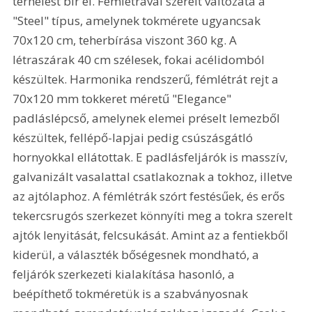
terhelést bír el. Fémlétrával szerelt változata a 
"Steel" típus, amelynek tokmérete ugyancsak 
70x120 cm, teherbírása viszont 360 kg. A 
létraszárak 40 cm szélesek, fokai acélidomból 
készültek. Harmonika rendszerű, fémlétrát rejt a 
70x120 mm tokkeret méretű "Elegance" 
padláslépcső, amelynek elemei préselt lemezből 
készültek, fellépő-lapjai pedig csúszásgátló 
hornyokkal ellátottak. E padlásfeljárók is masszív, 
galvanizált vasalattal csatlakoznak a tokhoz, illetve 
az ajtólaphoz. A fémlétrák szórt festésűek, és erős 
tekercsrugós szerkezet könnyíti meg a tokra szerelt 
ajtók lenyitását, felcsukását. Amint az a fentiekből 
kiderül, a választék bőségesnek mondható, a 
feljárók szerkezeti kialakítása hasonló, a 
beépíthető tokméretük is a szabványosnak 