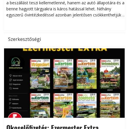
a beszállást teszi kellemetlenné, hanem az autó állapotára és a
benne hagyott tárgyakra is káros hatással lehet. Néhány
egyszerű óvintézkedéssel azonban jelentősen csökkenthetjük a
hőség káros hatásait.
l
Szerkesztőségi
Okoselőfizetés: Ezermester Extra