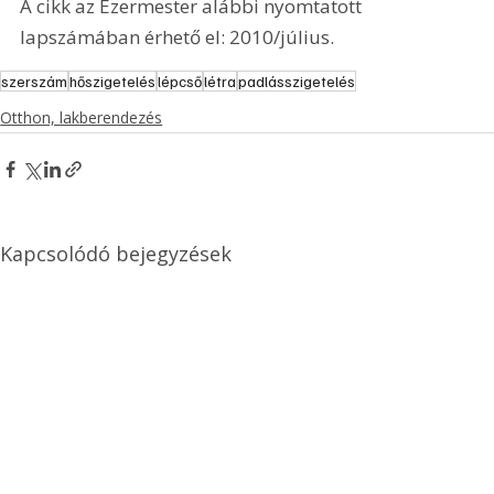
A cikk az Ezermester alábbi nyomtatott 
lapszámában érhető el: 2010/július.
szerszám
hőszigetelés
lépcső
létra
padlásszigetelés
Otthon, lakberendezés
Kapcsolódó bejegyzések