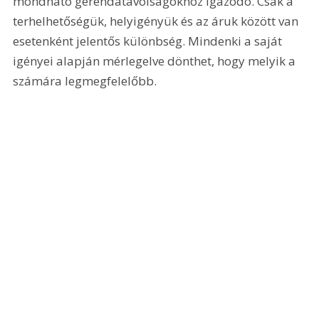
mondható gerendatávolságokhoz igazodó. Csak a 
terhelhetőségük, helyigényük és az áruk között van 
esetenként jelentős különbség. Mindenki a saját 
igényei alapján mérlegelve dönthet, hogy melyik a 
számára legmegfelelőbb.