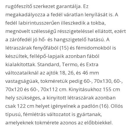
rugófeszítő szerkezet garantálja. Ez 
megakadályozza a fedél váratlan lenyílását is. A 
fedél labirintusszerűen illeszkedik a tokba, 
megnövelt szélességű résszigeteléssel ellátott, ezért 
a zárófedél jó hő- és hangszigetelő hatású. A 
létraszárak fenyőfából (15) és fémidomokból is 
készültek, fellépő-lapjaik azonban fából 
kialakítottak. Standard, Termo, és Extra 
változataiknál az ajtók 18, 26, és 46 mm 
vastagságúak, tokméretük pedig 60-, 70x130, 60-, 
70x120 és 60-, 70x112 cm. Kinyitásukhoz 155 cm 
hely szükséges, a kinyitott létraszárak azonban 
csak 122 cm helyet igényelnek a padlón (16). Ollós 
típusú, fémlétrás változatot is gyártanak, 
amelyeknek tokmérete azonos az előbbiekkel. 