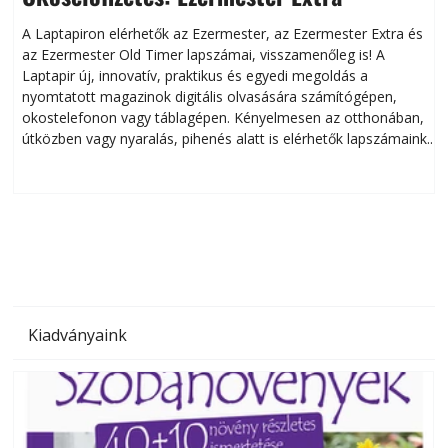
A Laptapiron elérhetők az Ezermester, az Ezermester Extra és
az Ezermester Old Timer lapszámai, visszamenőleg is! A
Laptapir új, innovatív, praktikus és egyedi megoldás a
L
nyomtatott magazinok digitális olvasására számítógépen,
okostelefonon vagy táblagépen. Kényelmesen az otthonában,
útközben vagy nyaralás, pihenés alatt is elérhetők lapszámaink.
ú
Bárhol, bármikor, akár külföldön élve vagy dolgozva is
B
olvashatók az Ezermester lapszámai. A Laptapir kényelmes
megoldás, mert: – t
Kiadványaink