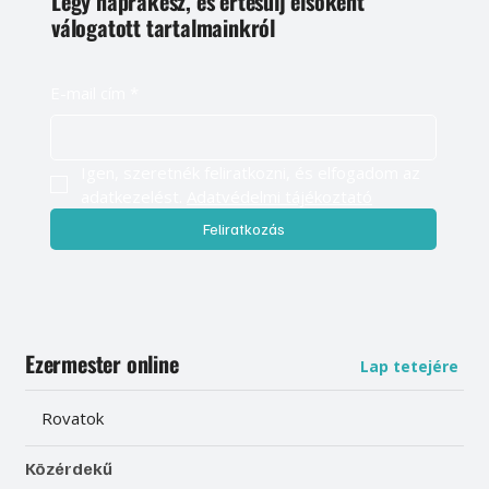
Légy naprakész, és értesülj elsőként
válogatott tartalmainkról
E-mail cím
*
Igen, szeretnék feliratkozni, és elfogadom az 
adatkezelést. 
Adatvédelmi tájékoztató
Feliratkozás
Ezermester online
Lap tetejére
Rovatok
Közérdekű