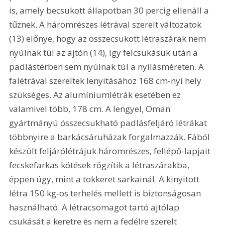
is, amely becsukott állapotban 30 percig ellenáll a 
tűznek. A háromrészes létrával szerelt változatok 
(13) előnye, hogy az összecsukott létraszárak nem 
nyúlnak túl az ajtón (14), így felcsukásuk után a 
padlástérben sem nyúlnak túl a nyílásméreten. A 
falétrával szereltek lenyitásához 168 cm-nyi hely 
szükséges. Az alumíniumlétrák esetében ez 
valamivel több, 178 cm. A lengyel, Oman 
gyártmányú összecsukható padlásfeljáró létrákat 
többnyire a barkácsáruházak forgalmazzák. Fából 
készült feljárólétrájuk háromrészes, fellépő-lapjait 
fecskefarkas kötések rögzítik a létraszárakba, 
éppen úgy, mint a tokkeret sarkainál. A kinyitott 
létra 150 kg-os terhelés mellett is biztonságosan 
használható. A létracsomagot tartó ajtólap 
csukását a keretre és nem a fedélre szerelt 