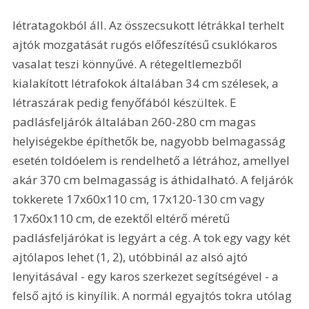
létratagokból áll. Az összecsukott létrákkal terhelt 
ajtók mozgatását rugós előfeszítésű csuklókaros 
vasalat teszi könnyűvé. A rétegeltlemezből 
kialakított létrafokok általában 34 cm szélesek, a 
létraszárak pedig fenyőfából készültek. E 
padlásfeljárók általában 260-280 cm magas 
helyiségekbe építhetők be, nagyobb belmagasság 
esetén toldóelem is rendelhető a létrához, amellyel 
akár 370 cm belmagasság is áthidalható. A feljárók 
tokkerete 17x60x110 cm, 17x120-130 cm vagy 
17x60x110 cm, de ezektől eltérő méretű 
padlásfeljárókat is legyárt a cég. A tok egy vagy két 
ajtólapos lehet (1, 2), utóbbinál az alsó ajtó 
lenyitásával - egy karos szerkezet segítségével - a 
felső ajtó is kinyílik. A normál egyajtós tokra utólag 