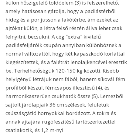
külön hőszigetelő toldóelem (3) is felszerelhető, 
amely hatásosan gátolja, hogy a padlástérből 
hideg és a por jusson a lakótérbe, ám ezeket az 
ajtókat külön, a létra felső részén állva lehet csak 
felnyitni, becsukni. A cég "extra" kivitelű 
padlásfeljáróik csupán annyiban különböznek a 
normál változattól, hogy két kapaszkodó korláttal 
kiegészítettek, és a falétrát lenolajkencével eresztik 
be. Terhelhetőségük 120-150 kg közötti. Kisebb 
helyigényű létrájuk nem fából, hanem síkovál fém 
profilból készül, fémcsapos illesztésű (4), és 
harmonikaszerűen csukhatók össze (5). Lemezből 
sajtolt járólapjaik 36 cm szélesek, felületük 
csúszásgátló hornyokkal bordázott. A tokra és 
annak ajtajára rugófeszítésű tartószerkezettel 
csatlakozik, és 1,2 m-nyi 