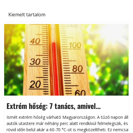
Kiemelt tartalom
Extrém hőség: 7 tanács, amivel
megóvhatjuk autónkat a nyári károktól
Ismét extrém hőség várható Magyarországon. A tűző napon álló
autók utastere már néhány perc alatt rendkívül felmelegszik, és
rövid időn belül akár a 60-70 °C-ot is megközelítheti. Ez nemcsak
n