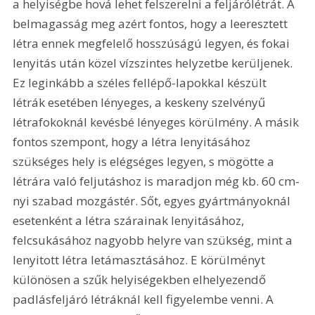
a helyiségbe hová lehet felszerelni a feljárólétrát. A 
belmagasság meg azért fontos, hogy a leeresztett 
létra ennek megfelelő hosszúságú legyen, és fokai 
lenyitás után közel vízszintes helyzetbe kerüljenek. 
Ez leginkább a széles fellépő-lapokkal készült 
létrák esetében lényeges, a keskeny szelvényű 
létrafokoknál kevésbé lényeges körülmény. A másik 
fontos szempont, hogy a létra lenyitásához 
szükséges hely is elégséges legyen, s mögötte a 
létrára való feljutáshoz is maradjon még kb. 60 cm-
nyi szabad mozgástér. Sőt, egyes gyártmányoknál 
esetenként a létra szárainak lenyitásához, 
felcsukásához nagyobb helyre van szükség, mint a 
lenyitott létra letámasztásához. E körülményt 
különösen a szűk helyiségekben elhelyezendő 
padlásfeljáró létráknál kell figyelembe venni. A 