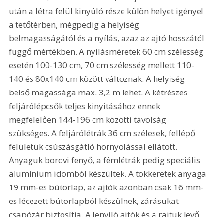
után a létra felül kinyúló része külön helyet igényel 
a tetőtérben, mégpedig a helyiség 
belmagasságától és a nyílás, azaz az ajtó hosszától 
függő mértékben. A nyílásméretek 60 cm szélesség 
esetén 100-130 cm, 70 cm szélesség mellett 110-
140 és 80x140 cm között változnak. A helyiség 
belső magassága max. 3,2 m lehet. A kétrészes 
feljárólépcsők teljes kinyitásához ennek 
megfelelően 144-196 cm közötti távolság 
szükséges. A feljárólétrák 36 cm szélesek, fellépő 
felületük csúszásgátló hornyolással ellátott. 
Anyaguk borovi fenyő, a fémlétrák pedig speciális 
alumínium idomból készültek. A tokkeretek anyaga 
19 mm-es bútorlap, az ajtók azonban csak 16 mm-
es lécezett bútorlapból készülnek, zárásukat 
csapózár biztosítja. A lenyíló ajtók és a rajtuk levő 