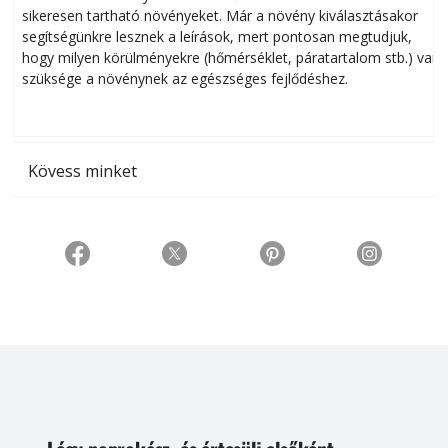
sikeresen tart­ha­tó növényeket. Már a növény kiválasztásakor
h
segítségünkre lesznek a leírások, mert pontosan megtudjuk,
k
hogy milyen körülményekre (hőmérséklet, páratartalom stb.) van
szüksége a növénynek az egészséges fejlődéshez.
t
Kövess minket