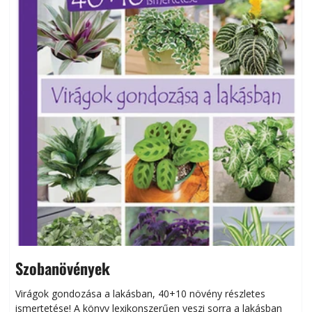
Szobanövények
Virágok gondozása a lakásban, 40+10 növény részletes
ismertetése! A könyv lexikonszerűen veszi sorra a lakásban
s