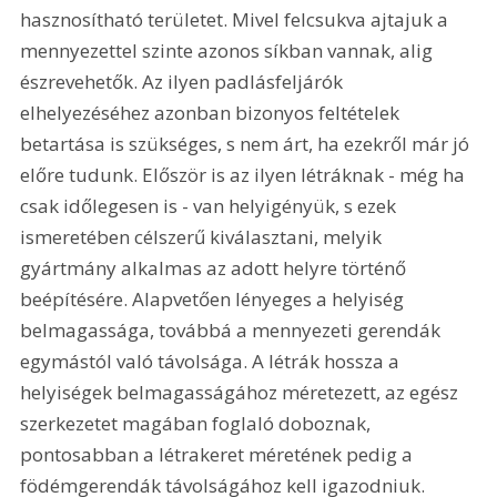
hasznosítható területet. Mivel felcsukva ajtajuk a 
mennyezettel szinte azonos síkban vannak, alig 
észrevehetők. Az ilyen padlásfeljárók 
elhelyezéséhez azonban bizonyos feltételek 
betartása is szükséges, s nem árt, ha ezekről már jó 
előre tudunk. Először is az ilyen létráknak - még ha 
csak időlegesen is - van helyigényük, s ezek 
ismeretében célszerű kiválasztani, melyik 
gyártmány alkalmas az adott helyre történő 
beépítésére. Alapvetően lényeges a helyiség 
belmagassága, továbbá a mennyezeti gerendák 
egymástól való távolsága. A létrák hossza a 
helyiségek belmagasságához méretezett, az egész 
szerkezetet magában foglaló doboznak, 
pontosabban a létrakeret méretének pedig a 
födémgerendák távolságához kell igazodniuk. 