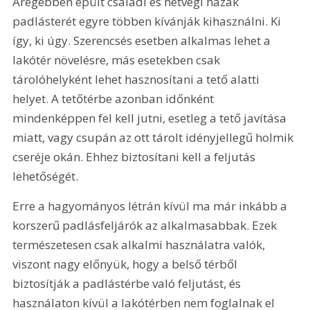
Arégebben épült családi és hétvégi házak 
padlásterét egyre többen kívánják kihasználni. Ki 
így, ki úgy. Szerencsés esetben alkalmas lehet a 
lakótér növelésre, más esetekben csak 
tárolóhelyként lehet hasznosítani a tető alatti 
helyet. A tetőtérbe azonban időnként 
mindenképpen fel kell jutni, esetleg a tető javítása 
miatt, vagy csupán az ott tárolt idényjellegű holmik 
cseréje okán. Ehhez biztosítani kell a feljutás 
lehetőségét.
Erre a hagyományos létrán kívül ma már inkább a 
korszerű padlásfeljárók az alkalmasabbak. Ezek 
természetesen csak alkalmi használatra valók, 
viszont nagy előnyük, hogy a belső térből 
biztosítják a padlástérbe való feljutást, és 
használaton kívül a lakótérben nem foglalnak el 