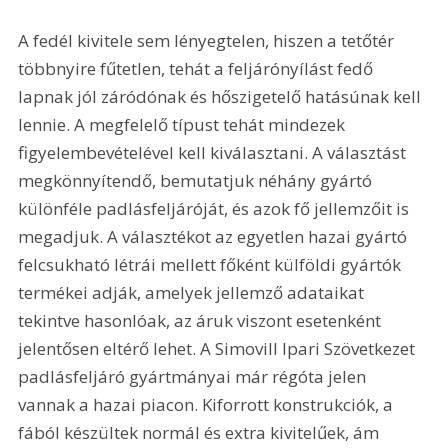
A fedél kivitele sem lényegtelen, hiszen a tetőtér 
többnyire fűtetlen, tehát a feljárónyílást fedő 
lapnak jól záródónak és hőszigetelő hatásúnak kell 
lennie. A megfelelő típust tehát mindezek 
figyelembevételével kell kiválasztani. A választást 
megkönnyítendő, bemutatjuk néhány gyártó 
különféle padlásfeljáróját, és azok fő jellemzőit is 
megadjuk. A választékot az egyetlen hazai gyártó 
felcsukható létrái mellett főként külföldi gyártók 
termékei adják, amelyek jellemző adataikat 
tekintve hasonlóak, az áruk viszont esetenként 
jelentősen eltérő lehet. A Simovill Ipari Szövetkezet 
padlásfeljáró gyártmányai már régóta jelen 
vannak a hazai piacon. Kiforrott konstrukciók, a 
fából készültek normál és extra kivitelűek, ám 