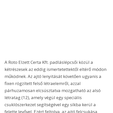
A Roto Elzett Certa Kft. padláslépcsői közül a 
kétrészesek az eddig ismertetettektől eltérő módon 
működnek. Az ajtó lenyitását követően ugyanis a 
fixen rögzített felső létraelemről, azzal 
párhuzamosan elcsúsztatva mozgatható az alsó 
létratag (12), amely végül egy speciális 
csuklószerkezet segítségével egy síkba kerül a 
felette levővel. Ezért feltolva, az ajtó felcsukása 