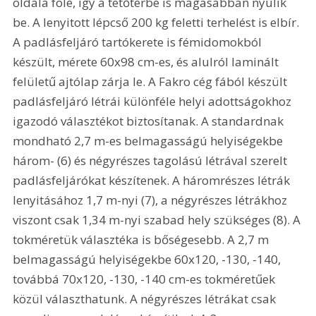
oldala fölé, így a tetőtérbe is magasabban nyúlik 
be. A lenyitott lépcső 200 kg feletti terhelést is elbír. 
A padlásfeljáró tartókerete is fémidomokból 
készült, mérete 60x98 cm-es, és alulról laminált 
felületű ajtólap zárja le. A Fakro cég fából készült 
padlásfeljáró létrái különféle helyi adottságokhoz 
igazodó választékot biztosítanak. A standardnak 
mondható 2,7 m-es belmagasságú helyiségekbe 
három- (6) és négyrészes tagolású létrával szerelt 
padlásfeljárókat készítenek. A háromrészes létrák 
lenyitásához 1,7 m-nyi (7), a négyrészes létrákhoz 
viszont csak 1,34 m-nyi szabad hely szükséges (8). A 
tokméretük választéka is bőségesebb. A 2,7 m 
belmagasságú helyiségekbe 60x120, -130, -140, 
továbbá 70x120, -130, -140 cm-es tokméretűek 
közül választhatunk. A négyrészes létrákat csak 