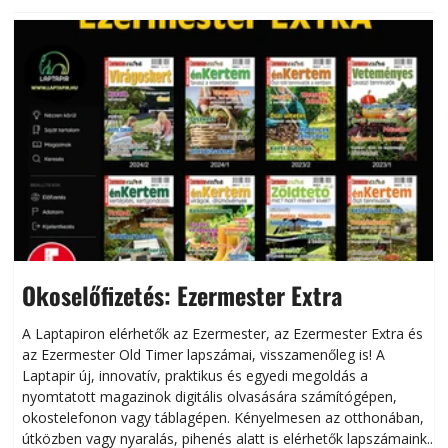
Okoselőfizetés: Ezermester Extra
A Laptapiron elérhetők az Ezermester, az Ezermester Extra és
az Ezermester Old Timer lapszámai, visszamenőleg is! A
Laptapir új, innovatív, praktikus és egyedi megoldás a
L
nyomtatott magazinok digitális olvasására számítógépen,
okostelefonon vagy táblagépen. Kényelmesen az otthonában,
útközben vagy nyaralás, pihenés alatt is elérhetők lapszámaink.
ú