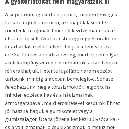
A gyakorlatokat nem magyarázzuk el
A képek önmagukért beszélnek, minden lényeges 
látható rajtuk, ami nem, azt majd kikísérletezi 
mindenki magának. Innentől kezdve már csak az 
elszántság kell. Akár az esti vagy reggeli órákban, 
kitárt ablak mellett elkezdhetjük a rendszeres 
edzést. Fontos a rendszeresség, mert ez nem olyan, 
amit kampányszerűen letudhatunk, aztán hetekre 
félrerakhatjuk. Hetente legalább három edzést 
tartsunk, mindig alaposan bemelegítve. Sohase 
feledkezzünk meg a törzsizmokról; legjobb, ha 
minden edzést a has és a hát izmainak 
átmozgatásával, majd erősítésével kezdünk. Ehhez 
jól használhatjuk a gumikötelet vagy a 
gumiszalagot. Utána jöhet a két kézi súlyzó; a kar- 
és a váll izmainak, a csuklyásizmok, a mellizmok 