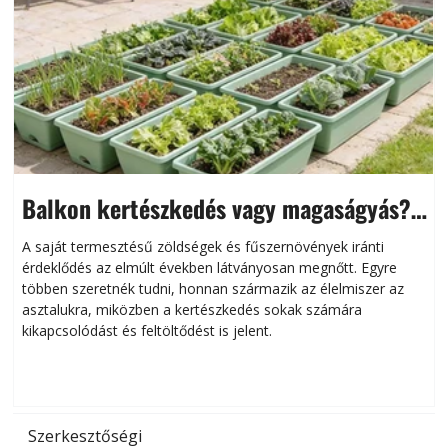
Balkon kertészkedés vagy magaságyás?
Helytakarékos kertészkedés
A saját termesztésű zöldségek és fűszernövények iránti
érdeklődés az elmúlt években látványosan megnőtt. Egyre
többen szeretnék tudni, honnan származik az élelmiszer az
l
asztalukra, miközben a kertészkedés sokak számára
kikapcsolódást és feltöltődést is jelent.
é
d
Szerkesztőségi