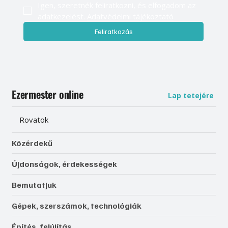
Igen, szeretnék feliratkozni, és elfogadom az 
adatkezelést. 
Adatvédelmi tájékoztató
Feliratkozás
Ezermester online
Lap tetejére
Rovatok
Közérdekű
Újdonságok, érdekességek
Bemutatjuk
Gépek, szerszámok, technológiák
Építés, felújítás