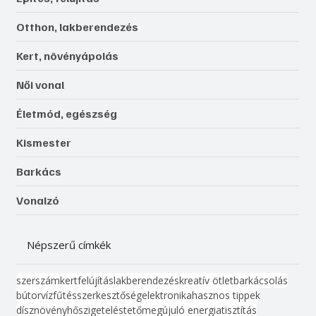
Otthon, lakberendezés
Kert, növényápolás
Női vonal
Életmód, egészség
Kismester
Barkács
Vonalzó
Népszerű címkék
szerszám
kert
felújítás
lakberendezés
kreatív ötlet
barkácsolás
bútor
víz
fűtés
szerkesztőség
elektronika
hasznos tippek
dísznövény
hőszigetelés
tető
megújuló energia
tisztítás