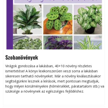
Szobanövények
Virágok gondozása a lakásban, 40+10 növény részletes
ismertetése! A könyv lexikonszerűen veszi sorra a lakásban
s
sikeresen tart­ha­tó növényeket. Már a növény kiválasztásakor
h
segítségünkre lesznek a leírások, mert pontosan megtudjuk,
k
hogy milyen körülményekre (hőmérséklet, páratartalom stb.) van
szüksége a növénynek az egészséges fejlődéshez.
t