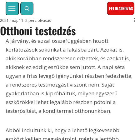
FELIRATKOZÁS
2021. máj. 11.
2 perc olvasás
Otthoni testedzés
A járvány, és azzal összefüggésben hozott 
korlátozások sokunkat a lakásba zárt. Azokat is, 
akik korábban rendszeresen edzettek, és azokat is, 
akiknek ez eddig eszükbe sem jutott. A napi séta 
ugyan a friss levegő igényünket részben fedezhette, 
a rendszeres testmozgást viszont nem. Saját 
gyakorlatban is kipróbáltuk, milyen egyszerű 
eszközökkel lehet legalább részben pótolni a 
testerősítést, a konditermet otthonunkban.
Abból indultunk ki, hogy a lehető legkevesebb 
eszközt kelljen megvásárolni, mégis a legtöbb 