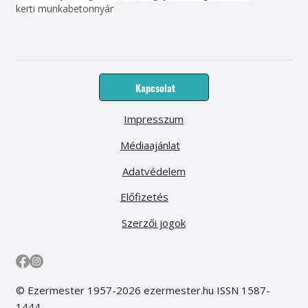
kerti munka
beton
nyár
Kapcsolat
Impresszum
Médiaajánlat
Adatvédelem
Előfizetés
Szerzői jogok
© Ezermester 1957-2026 ezermester.hu ISSN 1587-
1444