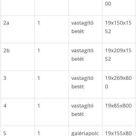
00
2a
1
vastagító 
19x150x15
betét
52
2b
1
vastagító 
19x209x15
betét
52
3
1
vastagító 
19x269x80
betét
0
4
1
vastagító 
19x85x800
betét
5
1
galériapolc
19x155x80