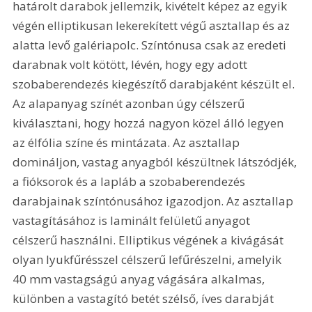
határolt darabok jellemzik, kivételt képez az egyik 
végén elliptikusan lekerekített végű asztallap és az 
alatta levő galériapolc. Színtónusa csak az eredeti 
darabnak volt kötött, lévén, hogy egy adott 
szobaberendezés kiegészítő darabjaként készült el. 
Az alapanyag színét azonban úgy célszerű 
kiválasztani, hogy hozzá nagyon közel álló legyen 
az élfólia színe és mintázata. Az asztallap 
domináljon, vastag anyagból készültnek látszódjék, 
a fióksorok és a lapláb a szobaberendezés 
darabjainak színtónusához igazodjon. Az asztallap 
vastagításához is laminált felületű anyagot 
célszerű használni. Elliptikus végének a kivágását 
olyan lyukfűrésszel célszerű lefűrészelni, amelyik 
40 mm vastagságú anyag vágására alkalmas, 
különben a vastagító betét szélső, íves darabját 