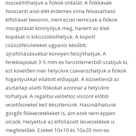
összeállíthatjuk a fiókok oldalát. A fiókkávák 
hosszanti alsó élét érdemes sima felvasalható 
élfóliával bevonni, mert ezzel nemcsak a fiókok 
mozgatását könnyítjük meg, hanem az élek 
kopását is kiküszöbölhetjük. A kopott 
csúszófelületeket ugyanis később 
újrafóliázásukkal könnyen felújíthatjuk. A 
fenéklapokat 3-5 mm-es farostlemezből szabjuk ki, 
ezt követően már helyükre csavarozhatjuk a fiókok 
fogantyúkkal ellátott előlapját. A közvetlenűl az 
asztallap alatti fiókokat azonnal a helyükre 
tolhatjuk. A regálba valókhoz viszont előbb 
vezetősíneket kell készítenünk. Használhatunk 
görgős fiókvezetékeket is, ám ezek nem éppen 
olcsók. Helyettük az élfóliázott lécvezetékek is 
megfelelőek. Ezeket 10x10 és 10x20 mm-es 