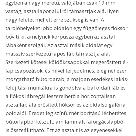
egyben a nagy méretű, valójában csak 19 mm 
vastag, asztallapot alulról támasztják alá. Ilyen 
nagy felület mellett erre szükség is van. A 
tárolóhelyeket jobb oldalon egy függőleges fióksor 
bővíti ki, amelynek korpusza egyben az asztal 
lábaként szolgál. Az asztal másik oldalát egy 
masszív szerkezetű lapos láb támasztja alá. 
Szerkezeti kötései köldökcsapokkal megerősített él-
lap csapozások, és mivel terjedelmes, elég nehezen 
mozgatható bútordarab, a majdan esedékes lakás-
felújítási munkákra is gondolva a bal oldali láb és 
a fiókos lábregál leszerelhető a horizontálisan 
asztallap alá erősített fióksor és az oldalsó galéria 
polc alól. Eredetileg színfurnér borítású lécbetétes 
bútorlapból készült, ám laminált faforgácslapból 
is összeállítható. Ezt az asztalt is az egyenesekkel 