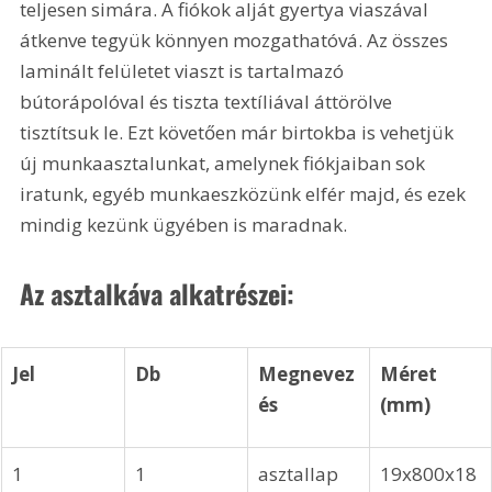
teljesen simára. A fiókok alját gyertya viaszával 
átkenve tegyük könnyen mozgathatóvá. Az összes 
laminált felületet viaszt is tartalmazó 
bútorápolóval és tiszta textíliával áttörölve 
tisztítsuk le. Ezt követően már birtokba is vehetjük 
új munkaasztalunkat, amelynek fiókjaiban sok 
iratunk, egyéb munkaeszközünk elfér majd, és ezek 
mindig kezünk ügyében is maradnak. 
Az asztalkáva alkatrészei:
Jel
Db
Megnevez
Méret 
és
(mm)
1
1
asztallap
19x800x18