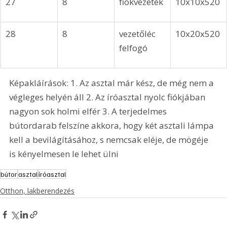
27
8
fiókvezeték
10x10x520
28
8
vezetőléc 
10x20x520
felfogó
Képakláírások: 1. Az asztal már kész, de még nem a 
végleges helyén áll 2. Az íróasztal nyolc fiókjában 
nagyon sok holmi elfér 3. A terjedelmes 
bútordarab felszíne akkora, hogy két asztali lámpa 
kell a bevilágításához, s nemcsak eléje, de mögéje 
is kényelmesen le lehet ülni 
bútor
asztal
íróasztal
Otthon, lakberendezés