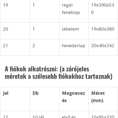
19
1
regál 
19x390x53
fenéklap
0
20
1
lábelem
19x80x380
21
2
hevederlap
20x40x342
A fiókok alkatrészei: (a zárójeles 
méretek a szélesebb fiókokhoz tartoznak)
Jel
Db
Megnevez
Méret 
és
(mm)
22
10 (4)
első és 
10x95x320