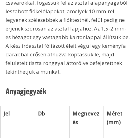
csavarokkal, fogassuk fel az asztal alapanyagából 
leszabott fiókelőlapokat, amelyek 10 mm-rel 
legyenek szélesebbek a fióktestnél, felül pedig ne 
érjenek szorosan az asztal lapjához. Az 1,5-2 mm-
es hézagot egy vastagabb kartonlappal állítsuk be. 
A kész íróasztal fóliázott éleit végül egy keményfa 
darabbal erősen áthúzva koptassuk le, majd 
felületeit tiszta ronggyal áttörölve befejezettnek 
tekinthetjük a munkát. 
Anyagjegyzék
Jel
Db
Megnevez
Méret 
és
(mm)