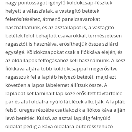
nagy pontosságot igénylő köldökcsap-fészkek 
helyett a válaszfalak, a vastagító betétek 
felerősítéséhez, átmenő panelcsavarokat 
használhatunk, és az asztallapot is, a vastagító 
betétek felöl behajtott csavarokkal, természetesen 
ragasztót is használva, erősíthetjük össze szilárd 
egységé. Köldökcsapokat csak a fiókkáva elején, és 
az oldallapok felfogásához kell használnunk. A kész 
fiókkáva aljára több köldökcsappal megerősítve 
ragasszuk fel a lapláb helyező betétét, majd ezt 
követően a lapos lábelemet állítsuk össze. A 
laplábat két laminált lap közé erősített távtartóléc-
pár és alul oldalra nyúló láblécek alkotják. A lapláb 
felső, üreges részébe csatlakozik a fiókos káva alján 
levő betétléc. Külső, az asztal lapjáig felnyúló 
oldalát pedig a káva oldalára bútorösszehúzó 