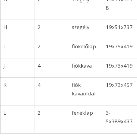
8
H
2
szegély
19x51x737
I
2
fiókelőlap
19x75x419
J
4
fiókkáva
19x73x419
K
4
fiók 
19x73x457
kávaoldal
L
2
fenéklap
3-
5x389x437