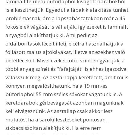
laminált felületű bútorlapból kivágott darabokból 
is elkészíthetjük. Egyedül a lábak kialakítása tűnhet 
problémásnak, ám a lapszabászatokban már a 45 
fokos élek vágását is vállalják, így ezeket is laminált 
anyagból alakíthatjuk ki. Ami pedig az 
oldalborítások léceit illeti, e célra használhatjuk a 
fóliázott zsalus ajtókávákat, illetve az ezekhez való 
betétléceket. Mivel ezeket több színben gyártják, a 
többi anyag színét és "fafajtáját" is ehhez igazodva 
válasszuk meg. Az asztal lapja keretezett, amit mi is 
könnyen megvalósíthatunk, ha a 19 mm-es 
bútorlapból 55 mm széles sávokat vágatunk le. A 
keretdarabok gérbevágását azonban magunknak 
kell elvégeznünk. Az asztallap csak akkor lesz 
mutatós, ha a sarokillesztéseket pontosan, 
síkbacsiszoltan alakítjuk ki. Ha erre nem 