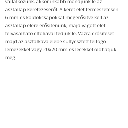
vállalkozunk, akkor inkább mondjunk le az 
asztallap keretezéséről. A keret élét természetesen 
6 mm-es köldökcsapokkal megerősítve kell az 
asztallap élére erősítenünk, majd vágott élét 
felvasalható élfóliával fedjük le. Vázra erősítését 
majd az asztalkáva élébe süllyesztett felfogó 
lemezekkel vagy 20x20 mm-es lécekkel oldhatjuk 
meg. 