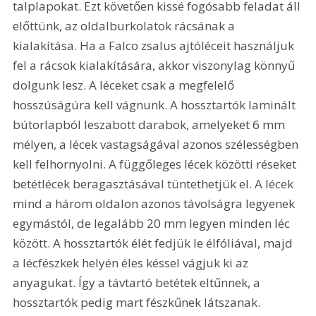
talplapokat. Ezt követően kissé fogósabb feladat áll 
előttünk, az oldalburkolatok rácsának a 
kialakítása. Ha a Falco zsalus ajtóléceit használjuk 
fel a rácsok kialakítására, akkor viszonylag könnyű 
dolgunk lesz. A léceket csak a megfelelő 
hosszúságúra kell vágnunk. A hossztartók laminált 
bútorlapból leszabott darabok, amelyeket 6 mm 
mélyen, a lécek vastagságával azonos szélességben 
kell felhornyolni. A függőleges lécek közötti réseket 
betétlécek beragasztásával tüntethetjük el. A lécek 
mind a három oldalon azonos távolságra legyenek 
egymástól, de legalább 20 mm legyen minden léc 
között. A hossztartók élét fedjük le élfóliával, majd 
a lécfészkek helyén éles késsel vágjuk ki az 
anyagukat. Így a távtartó betétek eltűnnek, a 
hossztartók pedig mart fészkűnek látszanak. 