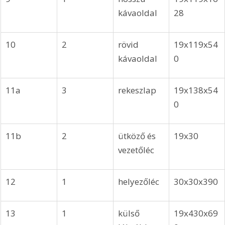
kávaoldal 
28
10
2
rövid 
19x119x54
kávaoldal 
0
11a
3
rekeszlap
19x138x54
0
11b
2
ütköző és 
19x30
vezetőléc
12
1
helyezőléc
30x30x390
13
1
külső 
19x430x69