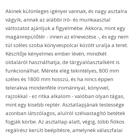
Akinek különleges igényei vannak, és nagy asztalra 
vágyik, annak az alábbi író- és munkaasztal 
változatot ajánljuk a figyelmébe. Akkora, mint egy 
magánrepülőtér - innen az elnevezése -, és egy nem 
túl széles szoba könyvespolcai között uralja a teret. 
Készítője kényelmes ember lévén, mindkét 
oldaláról használhatja, de tárgyalóasztalként is 
funkcionálhat. Mérete elég tekintélyes, 800 mm 
széles és 1800 mm hosszú, és ha nincs éppen 
telerakva mindenféle irománnyal, könyvvel, 
rajzokkal - ez ritka alkalom - valóban olyan tágas, 
mint egy kisebb reptér. Asztallapjának testessége 
azonban látszólagos, alulról szélvastagító betétek 
fogják körbe. Az asztallap alatt, végig, több fiókos 
regálrész került beépítésre, amelynek válaszfalai 