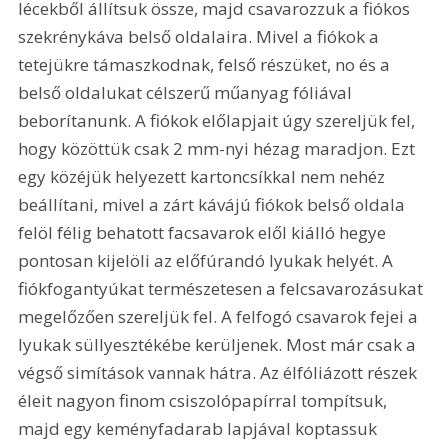
lécekből állítsuk össze, majd csavarozzuk a fiókos 
szekrénykáva belső oldalaira. Mivel a fiókok a 
tetejükre támaszkodnak, felső részüket, no és a 
belső oldalukat célszerű műanyag fóliával 
beborítanunk. A fiókok előlapjait úgy szereljük fel, 
hogy közöttük csak 2 mm-nyi hézag maradjon. Ezt 
egy közéjük helyezett kartoncsíkkal nem nehéz 
beállítani, mivel a zárt kávájú fiókok belső oldala 
felöl félig behatott facsavarok elől kiálló hegye 
pontosan kijelöli az előfúrandó lyukak helyét. A 
fiókfogantyúkat természetesen a felcsavarozásukat 
megelőzően szereljük fel. A felfogó csavarok fejei a 
lyukak süllyesztékébe kerüljenek. Most már csak a 
végső simítások vannak hátra. Az élfóliázott részek 
éleit nagyon finom csiszolópapírral tompítsuk, 
majd egy keményfadarab lapjával koptassuk 