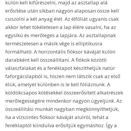
külön kell kifűrészelni, majd az asztallap alá 
erősítése után síkban nagyon alaposan össze kell 
csiszolni a két anyag élét. Az élfóliát ugyanis csak 
akkor lehet tökéletesen a lap élére vasalni, ha az 
egysíkú és merőleges a lapjára. Az asztallapnak 
természetesen a másik vége is elliptikusra 
formálható. A horizontális fióksor káváját külön 
darabként kell összeállítani. A fiókok közötti 
válaszfalakat és a fenéklapot készíthetjük natúr 
faforgácslapból is, hiszen nem látszik csak az első 
élük, amelyet különben is le kell fóliáznunk. A 
köldökcsapos kötésekkel összeerősített alkatrészek 
merőlegességére mindenkor nagyon ügyeljünk. Az 
összeállítási munkát nagyban megkönnyíthetjük, 
ha a vízszintes fióksor káváját alulról, tehát a 
fenéklaptól kiindulva erősítjük egymáshoz. Így a 