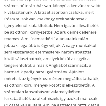
számos bútoráruház van, könnyű a kedvünkre valót 
kiválasztanunk. A látszat azonban csalóka, mert 
íróasztal sok van, csakhogy ezek sablonosak, 
igénytelenül kialakítottak. Nem igazán illeszthetők 
be az otthoni környezetbe. Az áruk ennek ellenére 
tetemes. A mi "nemzetközi" ajánlataink talán 
jobbak, legalább is úgy véljük. A nagy munkáktól 
sem visszariadó ezermesterek három íróasztal 
közül választhatnak, amelyek közül az egyik a 
tengerentúlról, a másik Angliából származik, a 
harmadik pedig hazai gyártmány. Ajánlott 
méreteik az igényekhez mérten megváltoztathatók, 
és otthoni körülmények között is elkészíthetők. A 
számtalan lapszabászat valamelyikében 
leszabathatók az alkatrészek, így azokat már csak 
(?) össze kell állítani. Ám, ha asztalosra bízzuk ezt a 