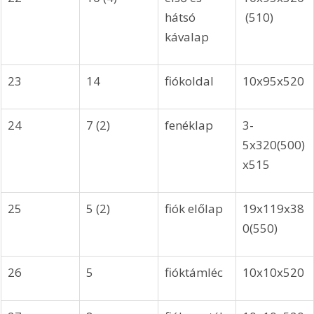
hátsó 
 (510)
kávalap
23
14
fiókoldal
10x95x520
24
7 (2)
fenéklap
3-
5x320(500)
x515
25
5 (2)
fiók előlap 
19x119x38
0(550)
26
5
fióktámléc
10x10x520