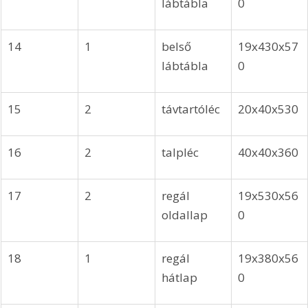
lábtábla
0
14
1
belső 
19x430x57
lábtábla 
0
15
2
távtartóléc
20x40x530
16
2
talpléc
40x40x360
17
2
regál 
19x530x56
oldallap
0
18
1
regál 
19x380x56
hátlap 
0