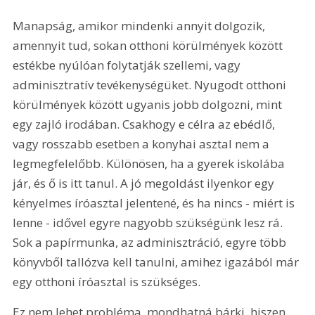
Manapság, amikor mindenki annyit dolgozik, 
amennyit tud, sokan otthoni körülmények között 
estékbe nyúlóan folytatják szellemi, vagy 
adminisztratív tevékenységüket. Nyugodt otthoni 
körülmények között ugyanis jobb dolgozni, mint 
egy zajló irodában. Csakhogy e célra az ebédlő, 
vagy rosszabb esetben a konyhai asztal nem a 
legmegfelelőbb. Különösen, ha a gyerek iskolába 
jár, és ő is itt tanul. A jó megoldást ilyenkor egy 
kényelmes íróasztal jelentené, és ha nincs - miért is 
lenne - idővel egyre nagyobb szükségünk lesz rá. 
Sok a papírmunka, az adminisztráció, egyre több 
könyvből tallózva kell tanulni, amihez igazából már 
egy otthoni íróasztal is szükséges. 
Ez nem lehet probléma, mondhatná bárki, hiszen 