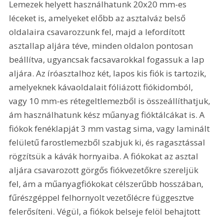
Lemezek helyett használhatunk 20x20 mm-es 
léceket is, amelyeket előbb az asztalváz belső 
oldalaira csavarozzunk fel, majd a lefordított 
asztallap aljára téve, minden oldalon pontosan 
beállítva, ugyancsak facsavarokkal fogassuk a lap 
aljára. Az íróasztalhoz két, lapos kis fiók is tartozik, 
amelyeknek kávaoldalait fóliázott fiókidomból, 
vagy 10 mm-es rétegeltlemezből is összeállíthatjuk, 
ám használhatunk kész műanyag fióktálcákat is. A 
fiókok fenéklapját 3 mm vastag sima, vagy laminált 
felületű farostlemezből szabjuk ki, és ragasztással 
rögzítsük a kávák hornyaiba. A fiókokat az asztal 
aljára csavarozott görgős fiókvezetőkre szereljük 
fel, ám a műanyagfiókokat célszerűbb hosszában, 
fűrészgéppel felhornyolt vezetőlécre függesztve 
felerősíteni. Végül, a fiókok belseje felöl behajtott 