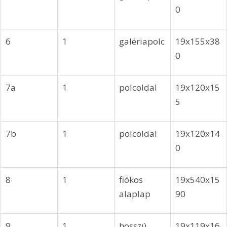
0
6
1
galériapolc
19x155x38
0
7a
1
polcoldal
19x120x15
5
7b
1
polcoldal
19x120x14
0
8
1
fiókos 
19x540x15
alaplap
90
9
1
hosszú 
19x119x16