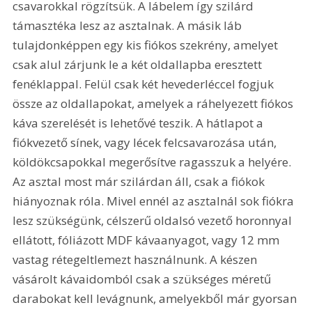
csavarokkal rögzítsük. A lábelem így szilárd 
támasztéka lesz az asztalnak. A másik láb 
tulajdonképpen egy kis fiókos szekrény, amelyet 
csak alul zárjunk le a két oldallapba eresztett 
fenéklappal. Felül csak két hevederléccel fogjuk 
össze az oldallapokat, amelyek a ráhelyezett fiókos 
káva szerelését is lehetővé teszik. A hátlapot a 
fiókvezető sínek, vagy lécek felcsavarozása után, 
köldökcsapokkal megerősítve ragasszuk a helyére. 
Az asztal most már szilárdan áll, csak a fiókok 
hiányoznak róla. Mivel ennél az asztalnál sok fiókra 
lesz szükségünk, célszerű oldalsó vezető horonnyal 
ellátott, fóliázott MDF kávaanyagot, vagy 12 mm 
vastag rétegeltlemezt használnunk. A készen 
vásárolt kávaidomból csak a szükséges méretű 
darabokat kell levágnunk, amelyekből már gyorsan 