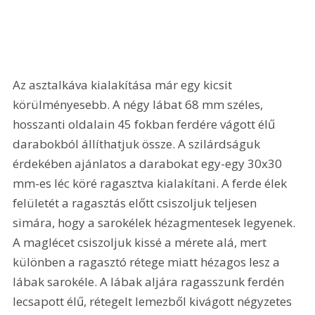
Az asztalkáva kialakítása már egy kicsit 
körülményesebb. A négy lábat 68 mm széles, 
hosszanti oldalain 45 fokban ferdére vágott élű 
darabokból állíthatjuk össze. A szilárdságuk 
érdekében ajánlatos a darabokat egy-egy 30x30 
mm-es léc köré ragasztva kialakítani. A ferde élek 
felületét a ragasztás előtt csiszoljuk teljesen 
simára, hogy a sarokélek hézagmentesek legyenek. 
A maglécet csiszoljuk kissé a mérete alá, mert 
különben a ragasztó rétege miatt hézagos lesz a 
lábak sarokéle. A lábak aljára ragasszunk ferdén 
lecsapott élű, rétegelt lemezből kivágott négyzetes 