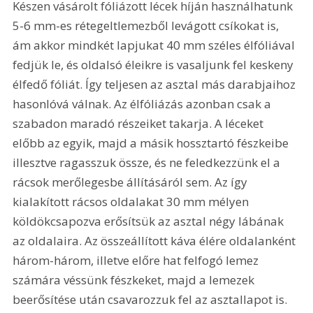
Készen vásárolt fóliázott lécek híján használhatunk 
5-6 mm-es rétegeltlemezből levágott csíkokat is, 
ám akkor mindkét lapjukat 40 mm széles élfóliával 
fedjük le, és oldalsó éleikre is vasaljunk fel keskeny 
élfedő fóliát. Így teljesen az asztal más darabjaihoz 
hasonlóvá válnak. Az élfóliázás azonban csak a 
szabadon maradó részeiket takarja. A léceket 
előbb az egyik, majd a másik hossztartó fészkeibe 
illesztve ragasszuk össze, és ne feledkezzünk el a 
rácsok merőlegesbe állításáról sem. Az így 
kialakított rácsos oldalakat 30 mm mélyen 
köldökcsapozva erősítsük az asztal négy lábának 
az oldalaira. Az összeállított káva élére oldalanként 
három-három, illetve előre hat felfogó lemez 
számára véssünk fészkeket, majd a lemezek 
beerősítése után csavarozzuk fel az asztallapot is. 