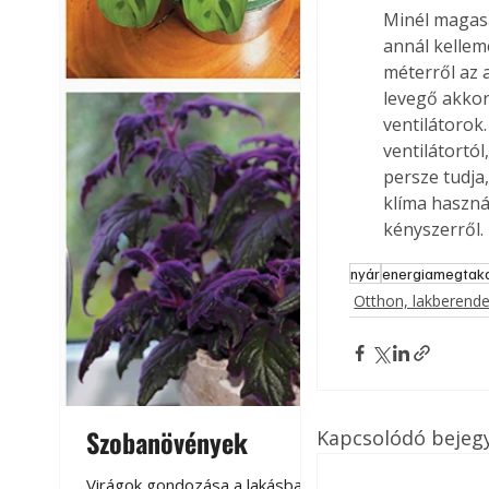
Minél magasa
annál kellem
méterről az 
levegő akkor
ventilátorok.
ventilátortó
persze tudja
klíma haszná
kényszerről
nyár
energiamegtaka
Otthon, lakberend
Szobanövények
Virágoskert: k
Kapcsolódó bejeg
teraszon, laká
Virágok gondozása a lakásban,