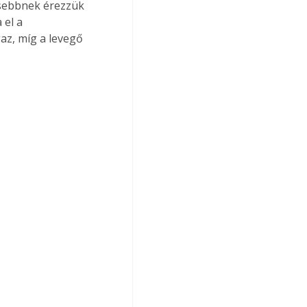
sebbnek érezzük 
 el a 
gaz, míg a levegő 