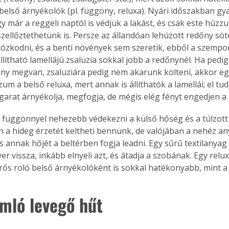
 belső árnyékolók (pl. függöny, reluxa). Nyári időszakban gy
. A
megoldás,
 már a reggeli naptól is védjük a lakást, és csak este húzzuk
zellőztethetünk is. Persze az állandóan lehúzott redőny sö
tózkodni, és a benti növények sem szeretik, ebből a szempo
llítható lamellájú zsaluzia sokkal jobb a redőnynél. Ha pedi
ny megvan, zsaluziára pedig nem akarunk költeni, akkor eg
 a belső reluxa, mert annak is állíthatók a lamellái; el tud
garat árnyékolja, megfogja, de mégis elég fényt engedjen a 
 függönnyel nehezebb védekezni a külső hőség és a túlzott 
n a hideg érzetét keltheti bennünk, de valójában a nehéz an
és annak hőjét a beltérben fogja leadni. Egy sűrű textilanya
r vissza, inkább elnyeli azt, és átadja a szobának. Egy relux
rős roló belső árnyékolóként is sokkal hatékonyabb, mint a
amló levegő hűt