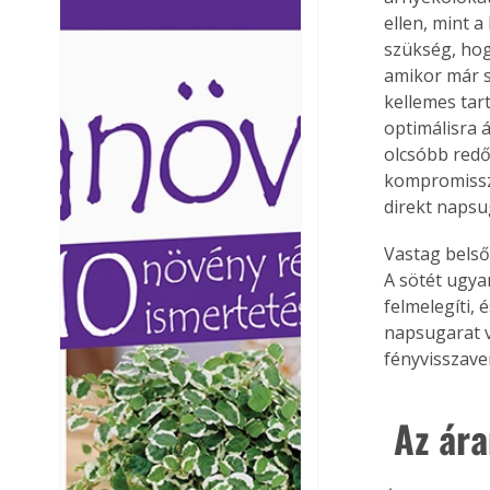
ellen, mint a
Ezermester lapszámai. A
Ezermester lapszámai
Laptapir kényelmes megoldás,
Laptapir kényelmes 
szükség, hogy
mert: – t
mert: – t
amikor már s
kellemes tar
optimálisra á
olcsóbb redő
kompromisszum
direkt napsu
Vastag belső
A sötét ugya
felmelegíti, 
napsugarat ve
fényvisszave
 Az ár