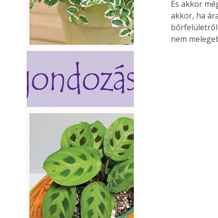
És akkor mé
akkor, ha ára
bőrfelületről
nem melegebb