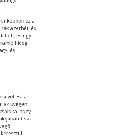
gyanúgy 
donképpen az a 
nak a terhét, és 
lehűti, és úgy 
eáramló hideg 
agy, és 
sével. Ha a 
m az üvegen 
 csalóka, hogy 
alójában. Csak 
vegő 
keresztül 