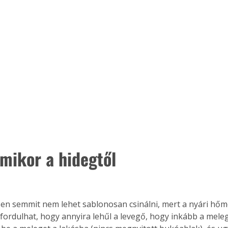
amikor a hidegtől
n semmit nem lehet sablonosan csinálni, mert a nyári hőmér
őfordulhat, hogy annyira lehűl a levegő, hogy inkább a mele