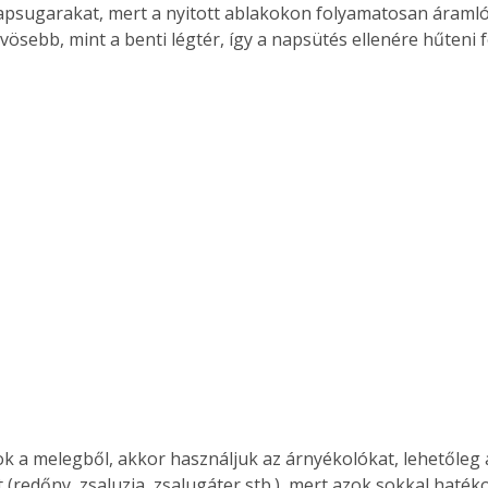
apsugarakat, mert a nyitott ablakokon folyamatosan áramló
ösebb, mint a benti légtér, így a napsütés ellenére hűteni fo
Együtt jobban megéri!
Bővebb információ itt!
k az
Együtt jobban megéri! A
mester
könyvek tetszőleges
er Old
párosítással kedvezményes
áron, 0 Ft postaköltséggel
ptapir új,
megrendelhetők!
és egyedi
tt
lvasására
elefonon
nyelmesen
ben vagy
t is
. Bárhol,
ok a melegből, akkor használjuk az árnyékolókat, lehetőleg 
ön élve
 (redőny, zsaluzia, zsalugáter stb.), mert azok sokkal haté
ashatók az