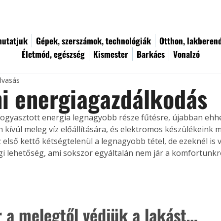
utatjuk
Gépek, szerszámok, technológiák
Otthon, lakberen
Életmód, egészség
Kismester
Barkács
Vonalzó
olvasás
i energiagazdálkodás
fogyasztott energia legnagyobb része fűtésre, újabban ehhe
n kívül meleg víz előállítására, és elektromos készülékeink
z első kettő kétségtelenül a legnagyobb tétel, de ezeknél is 
i lehetőség, ami sokszor egyáltalán nem jár a komfortunkró
.
 a melegtől védjük a lakást…