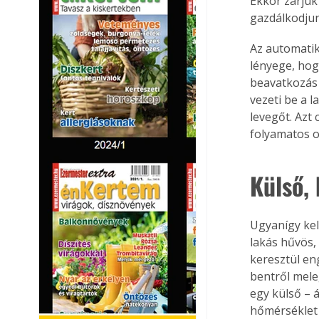
Ekkor zárjuk
gazdálkodjun
Az automati
lényege, hog
beavatkozás n
vezeti be a l
levegőt. Azt
folyamatos o
Külső,
Ugyanígy kel
lakás hűvös,
keresztül en
bentről mele
egy külső – 
hőmérséklet 