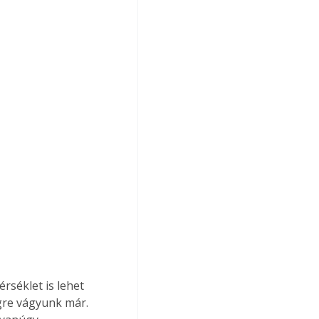
séklet is lehet 
gre vágyunk már. 