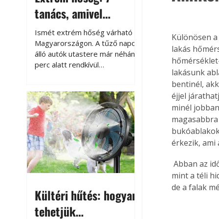
tanács, amivel
megóvhatjuk
Ismét extrém hőség várható
Különösen a
autónkat a nyári
Magyarországon. A tűző napon
lakás hőmérs
álló autók utastere már néhány
károktól
hőmérséklet-
perc alatt rendkívül
lakásunk abl
felmelegszik, és rövid időn belül
bentinél, ak
akár a 60-70 °C-ot is
éjjel járath
megközelítheti. Ez nemcsak a
minél jobban
beszállást teszi kellemetlenné,
hanem az autó állapotára és a
magasabbra m
benne hagyott tárgyakra is
bukóablakoka
káros hatással lehet. Néhány
érkezik, ami a
egyszerű óvintézkedéssel
azonban jelentősen
 Abban az id
csökkenthetjük a hőség káros
mint a téli h
hatásait.
de a falak m
Kültéri hűtés: hogyan
tehetjük