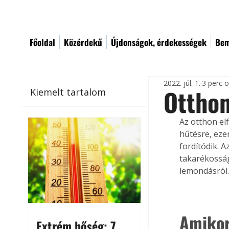
Főoldal
Közérdekű
Újdonságok, érdekességek
Bem
2022. júl. 1.
3 perc 
Otthon
Kiemelt tartalom
Az otthon el
hűtésre, eze
fordítódik. A
takarékosság
lemondásról
Amikor
Extrém hőség: 7