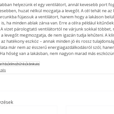
bban helyezünk el egy ventilátort, annál kevesebb port fog
esebben, huzat nélkül mozgatja a levegőt. A cél tehát ne az 
arcunkba fújassuk a ventilátort, hanem hogy a lakáson belül
 is, ha minden ablak zárva van. Erre a célra például kitűnőe
 A vizet párologtató ventilátortól ne várjunk sokkal többet,
l, a levegőt megmozgatja, de nem igazán tudja lehűteni. A k
, az hatékony eszköz – annak minden jó és rossz tulajdonság
lata már nem az ésszerű energiagazdálkodásról szól, hane
. Ha hőség van a lakásban, nem nagyon marad más eszközü
rítás
klíma
hűtés
kánikula
ezés
ertben,
Gyógyító növények: a
yzések
sban
természet kincsei az