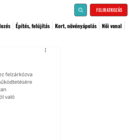
FELIRATKOZÁS
dezés
Építés, felújítás
Kert, növényápolás
Női vonal
z felzárkózva 
 működtetésére 
van 
l való 