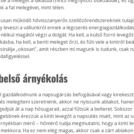
 be a meleget a lakásba (nincs megnyitott bukóablak), és u
k a fal melegével, mint télen.
kusan működő hővisszanyerős szellőzőrendszereknek tulaj
y leveszi a vállunkról ennek a légcserés energiagazdálkodás
élkül magától végzi a dolgát. Ha kell, a külső forró levegőt 
akásba, ha kell, a benti meleget őrzi, és fűti vele a kintről b
 csinálja „okosan”, amit részben mi magunk is tudunk, csak n
dafigyeléssel.
 belső árnyékolás
l gazdálkodnunk a napsugárzás befogásával vagy kirekeszté
 és melegíteni szeretnénk, akkor ne nyissunk ablakot, hane
gedjük át a nap hősugarait, azzal fűtsük a belteret. Sokszor
gebbnek érezzük a kinti levegőt a napsütés miatt, mint az v
árnyékban mérő – hőmérő tudja megmutatni, hogy a kinti le
mekkora. Ha ez nem elég magas, akkor csak a zárt ablakon 