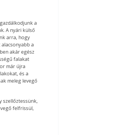
gazdálkodjunk a 
k. A nyári külső 
nk arra, hogy 
t alacsonyabb a 
gben akár egész 
sségű falakat 
or már újra 
akokat, és a 
sak meleg levegő 
 szellőztessünk, 
vegő felfrissül, 