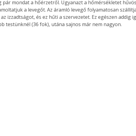
g pár mondat a hőérzetről. Ugyanazt a hőmérsékletet hűvö
moltatjuk a levegőt. Az áramló levegő folyamatosan szállítja
 az izzadtságot, és ez hűti a szervezetet. Ez egészen addig i
 testünknél (36 fok), utána sajnos már nem nagyon.