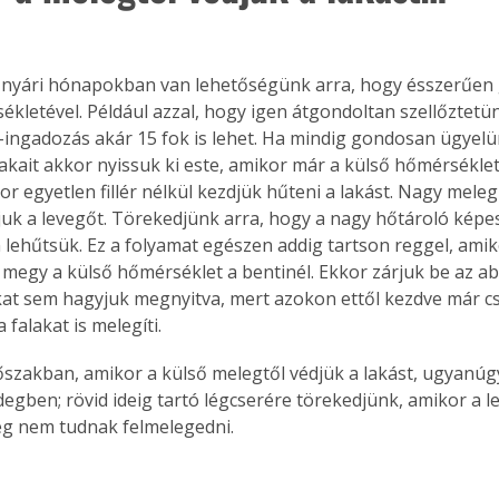
 nyári hónapokban van lehetőségünk arra, hogy ésszerűen 
ékletével. Például azzal, hogy igen átgondoltan szellőztetün
ingadozás akár 15 fok is lehet. Ha mindig gondosan ügyelü
akait akkor nyissuk ki este, amikor már a külső hőmérsékle
kor egyetlen fillér nélkül kezdjük hűteni a lakást. Nagy mele
atjuk a levegőt. Törekedjünk arra, hogy a nagy hőtároló képe
 lehűtsük. Ez a folyamat egészen addig tartson reggel, amik
egy a külső hőmérséklet a bentinél. Ekkor zárjuk be az abl
t sem hagyjuk megnyitva, mert azokon ettől kezdve már c
 falakat is melegíti. 
őszakban, amikor a külső melegtől védjük a lakást, ugyanúgy
idegben; rövid ideig tartó légcserére törekedjünk, amikor a le
ég nem tudnak felmelegedni.