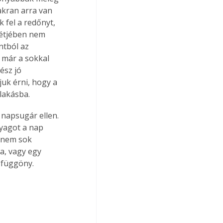
akran arra van 
 fel a redőnyt, 
tétjében nem 
ntból az 
g már a sokkal 
ész jó 
juk érni, hogy a 
lakásba.
napsugár ellen. 
yagot a nap 
g nem sok 
a, vagy egy 
 függöny.