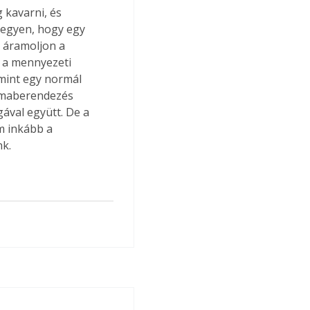
 kavarni, és 
legyen, hogy egy 
 áramoljon a 
k a mennyezeti 
 mint egy normál 
límaberendezés 
ával együtt. De a 
m inkább a 
nk.