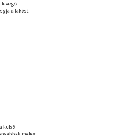
 levegő 
gja a lakást. 
a külső 
konyabbak meleg 