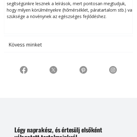
segítségünkre lesznek a leírások, mert pontosan megtudjuk,
k
hogy milyen körülményekre (hőmérséklet, páratartalom stb.) van
szüksége a növénynek az egészséges fejlődéshez.
t
Kövess minket
Légy naprakész, és értesülj elsőként
válogatott tartalmainkról