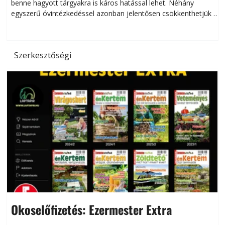
benne hagyott tárgyakra is káros hatással lehet. Néhány
egyszerű óvintézkedéssel azonban jelentősen csökkenthetjük a
hőség káros hatásait.
l
Szerkesztőségi
Okoselőfizetés: Ezermester Extra