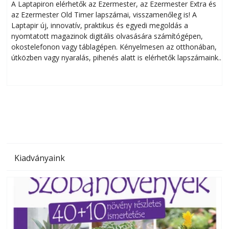
A Laptapiron elérhetők az Ezermester, az Ezermester Extra és
az Ezermester Old Timer lapszámai, visszamenőleg is! A
Laptapir új, innovatív, praktikus és egyedi megoldás a
L
nyomtatott magazinok digitális olvasására számítógépen,
okostelefonon vagy táblagépen. Kényelmesen az otthonában,
útközben vagy nyaralás, pihenés alatt is elérhetők lapszámaink.
ú
Bárhol, bármikor, akár külföldön élve vagy dolgozva is
B
olvashatók az Ezermester lapszámai. A Laptapir kényelmes
megoldás, mert: – t
Kiadványaink