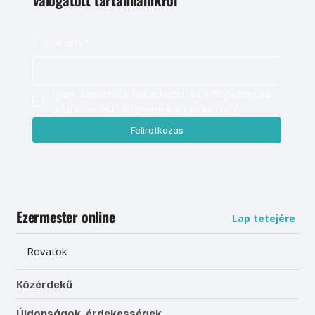
E-mail cím
*
Igen, szeretnék feliratkozni, és elfogadom az 
adatkezelést. 
Adatvédelmi tájékoztató
Feliratkozás
Ezermester online
Lap tetejére
Rovatok
Közérdekű
Újdonságok, érdekességek