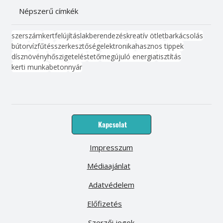
Népszerű címkék
szerszám
kert
felújítás
lakberendezés
kreatív ötlet
barkácsolás
bútor
víz
fűtés
szerkesztőség
elektronika
hasznos tippek
dísznövény
hőszigetelés
tető
megújuló energia
tisztítás
kerti munka
beton
nyár
Kapcsolat
Impresszum
Médiaajánlat
Adatvédelem
Előfizetés
Szerzői jogok