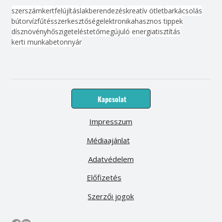
szerszám
kert
felújítás
lakberendezés
kreatív ötlet
barkácsolás
bútor
víz
fűtés
szerkesztőség
elektronika
hasznos tippek
dísznövény
hőszigetelés
tető
megújuló energia
tisztítás
kerti munka
beton
nyár
Kapcsolat
Impresszum
Médiaajánlat
Adatvédelem
Előfizetés
Szerzői jogok