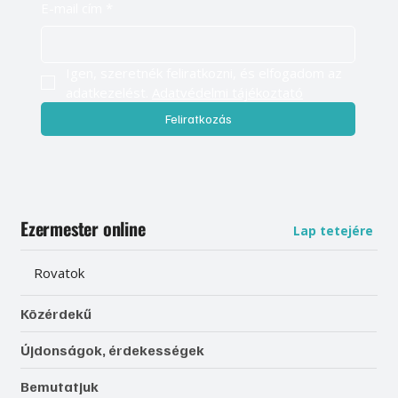
E-mail cím
*
Igen, szeretnék feliratkozni, és elfogadom az 
adatkezelést. 
Adatvédelmi tájékoztató
Feliratkozás
Ezermester online
Lap tetejére
Rovatok
Közérdekű
Újdonságok, érdekességek
Bemutatjuk