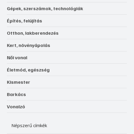
Gépek, szerszámok, technológiák
Építés, felújítás
Otthon, lakberendezés
Kert, növényápolás
Női vonal
Életmód, egészség
Kismester
Barkács
Vonalzó
Népszerű címkék