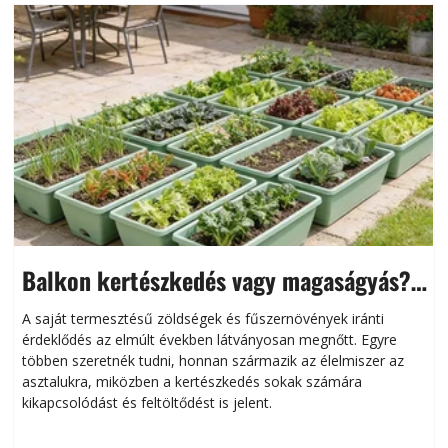
Balkon kertészkedés vagy magaságyás?
Helytakarékos kertészkedés
A saját termesztésű zöldségek és fűszernövények iránti
érdeklődés az elmúlt években látványosan megnőtt. Egyre
többen szeretnék tudni, honnan származik az élelmiszer az
l
asztalukra, miközben a kertészkedés sokak számára
kikapcsolódást és feltöltődést is jelent.
é
d