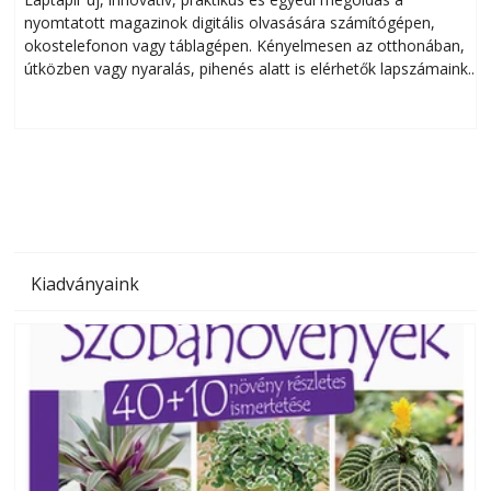
nyomtatott magazinok digitális olvasására számítógépen,
okostelefonon vagy táblagépen. Kényelmesen az otthonában,
útközben vagy nyaralás, pihenés alatt is elérhetők lapszámaink.
ú
Bárhol, bármikor, akár külföldön élve vagy dolgozva is
B
olvashatók az Ezermester lapszámai. A Laptapir kényelmes
megoldás, mert: – t
Kiadványaink