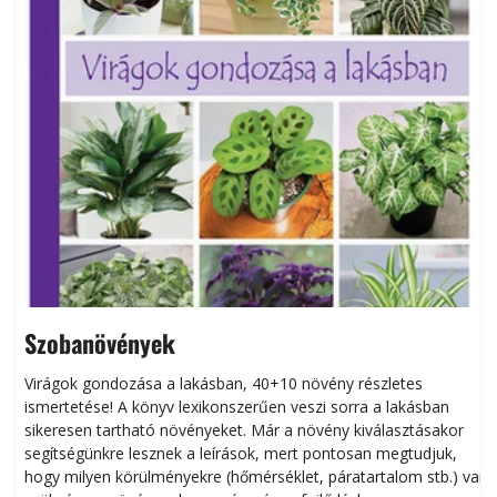
Szobanövények
Virágok gondozása a lakásban, 40+10 növény részletes
ismertetése! A könyv lexikonszerűen veszi sorra a lakásban
s
sikeresen tart­ha­tó növényeket. Már a növény kiválasztásakor
h
segítségünkre lesznek a leírások, mert pontosan megtudjuk,
k
hogy milyen körülményekre (hőmérséklet, páratartalom stb.) van