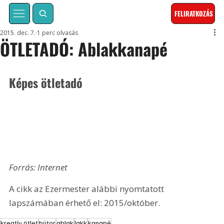
FELIRATKOZÁS
2015. dec. 7.
1 perc olvasás
ÖTLETADÓ: Ablakkanapé
Képes ötletadó 
Forrás: Internet
A cikk az Ezermester alábbi nyomtatott 
lapszámában érhető el: 2015/október.
kreatív ötlet
bútor
ablak
lakk
kanapé