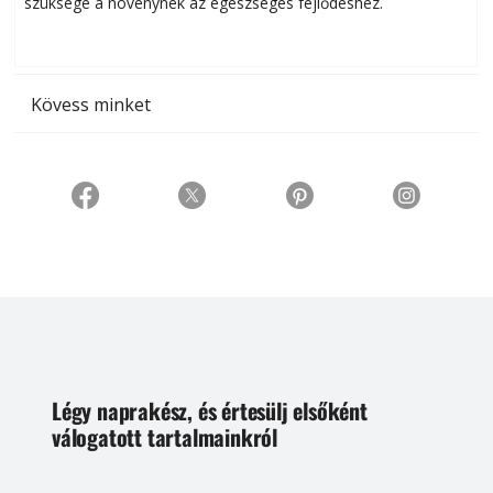
szüksége a növénynek az egészséges fejlődéshez.
t
Kövess minket
Légy naprakész, és értesülj elsőként
válogatott tartalmainkról