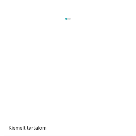
Gyerekszoba az új tanévhez
Kiemelt tartalom