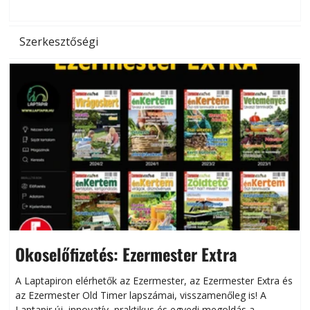
Szerkesztőségi
Okoselőfizetés: Ezermester Extra
A Laptapiron elérhetők az Ezermester, az Ezermester Extra és
az Ezermester Old Timer lapszámai, visszamenőleg is! A
Laptapir új, innovatív, praktikus és egyedi megoldás a
L