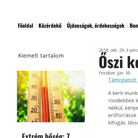
Főoldal
Közérdekű
Újdonságok, érdekességek
Bem
2018. okt. 29.
3 per
Őszi k
Kiemelt tartalom
Frissítve:
jún. 30.
Támogatott 
A kerti munk
rövidebbek l
nélkül, kény
erőforrások 
kifogás, lás
Extrém hőség: 7