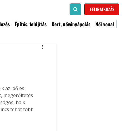
FELIRATKOZÁS
dezés
Építés, felújítás
Kert, növényápolás
Női vonal
k az idő és 
t, megerőltetés 
ságos, halk 
incs tehát több 