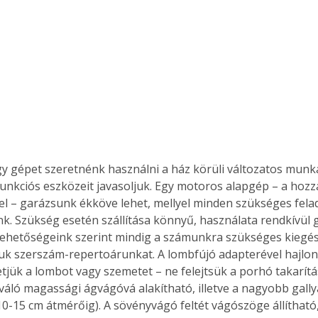
Együtt jobban megéri!
Bővebb információ itt!
k az
Együtt jobban megéri! A
mester
könyvek tetszőleges
er Old
párosítással kedvezményes
áron, 0 Ft postaköltséggel
ptapir új,
megrendelhetők!
y gépet szeretnénk használni a ház körüli változatos munká
és egyedi
nkciós eszközeit javasoljuk. Egy motoros alapgép – a hozz
tt
el – garázsunk ékköve lehet, mellyel minden szükséges fel
lvasására
k. Szükség esetén szállítása könnyű, használata rendkívül 
elefonon
ehetőségeink szerint mindig a számunkra szükséges kiegés
nyelmesen
uk szerszám-repertoárunkat. A lombfújó adapterével hajlon
ben vagy
tjük a lombot vagy szemetet – ne felejtsük a porhó takarítás
t is
. Bárhol,
iváló magassági ágvágóvá alakítható, illetve a nagyobb gall
ön élve
(10-15 cm átmérőig). A sövényvágó feltét vágószöge állítható
ashatók az