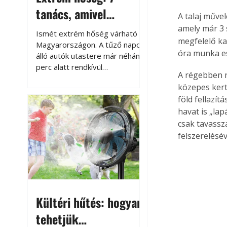
tanács, amivel
A talaj műve
megóvhatjuk
amely már 3 
Ismét extrém hőség várható
megfelelő ka
autónkat a nyári
Magyarországon. A tűző napon
óra munka ese
álló autók utastere már néhány
károktól
perc alatt rendkívül
A régebben n
felmelegszik, és rövid időn belül
közepes kert
akár a 60-70 °C-ot is
föld fellazít
megközelítheti. Ez nemcsak a
havat is „la
beszállást teszi kellemetlenné,
hanem az autó állapotára és a
csak tavassz
benne hagyott tárgyakra is
felszerelésév
káros hatással lehet. Néhány
egyszerű óvintézkedéssel
azonban jelentősen
csökkenthetjük a hőség káros
hatásait.
Kültéri hűtés: hogyan
tehetjük