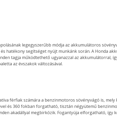
ápolásának legegyszerűbb módja az akkumulátoros sövényv
 és hatékony segítséget nyújt munkánk során. A Honda akk
nden tagja működtethető ugyanazzal az akkumulátorral, íg
paletta az évszakok változásával.
natíva férfiak számára a benzinmotoros sövényvágó is, mely
ével és 360 fokban forgatható, tisztán négyütemű benzinmot
nden akadállyal megbirkózik. Fogantyúja elforgatható, így 