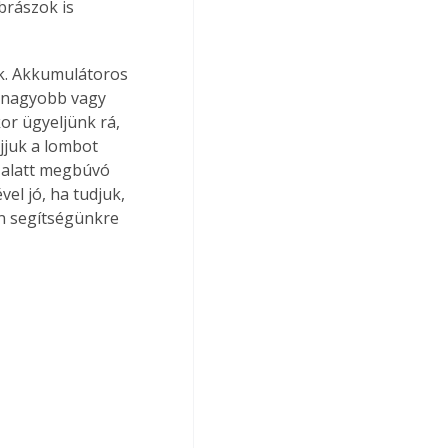
brászok is 
ik. Akkumulátoros 
t nagyobb vagy 
r ügyeljünk rá, 
juk a lombot 
 alatt megbúvó 
el jó, ha tudjuk, 
én segítségünkre 