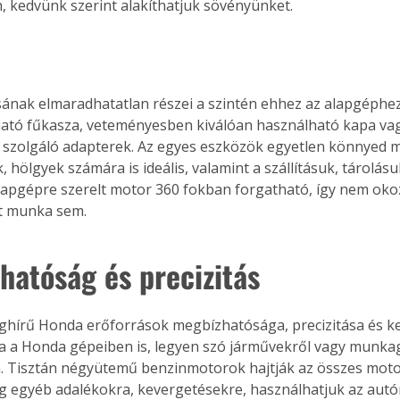
, kedvünk szerint alakíthatjuk sövényünket.
. A
megoldás,
sának elmaradhatatlan részei a szintén ehhez az alapgéphez
tó fűkasza, veteményesben kiválóan használható kapa vag
a szolgáló adapterek. Az egyes eszközök egyetlen könnyed m
, hölgyek számára is ideális, valamint a szállításuk, tárolá
lapgépre szerelt motor 360 fokban forgatható, így nem okoz
tt munka sem.
hatóság és precizitás
ághírű Honda erőforrások megbízhatósága, precizitása és k
a a Honda gépeiben is, legyen szó járművekről vagy munkag
. Tisztán négyütemű benzinmotorok hajtják az összes moto
g egyéb adalékokra, kevergetésekre, használhatjuk az autó