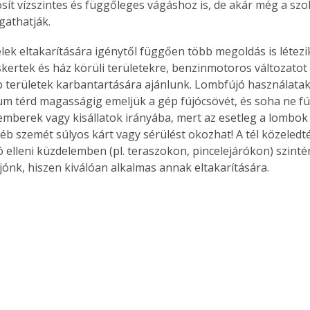
sít vízszintes és függőleges vágáshoz is, de akár még a szo
gathatják.
velek eltakarítására igénytől függően több megoldás is létez
skertek és ház körüli területekre, benzinmotoros változato
 területek karbantartására ajánlunk. Lombfújó használatako
 térd magasságig emeljük a gép fújócsövét, és soha ne fúj
 emberek vagy kisállatok irányába, mert az esetleg a lombok
b szemét súlyos kárt vagy sérülést okozhat! A tél közeledtév
 elleni küzdelemben (pl. teraszokon, pincelejárókon) szint
jónk, hiszen kiválóan alkalmas annak eltakarítására.