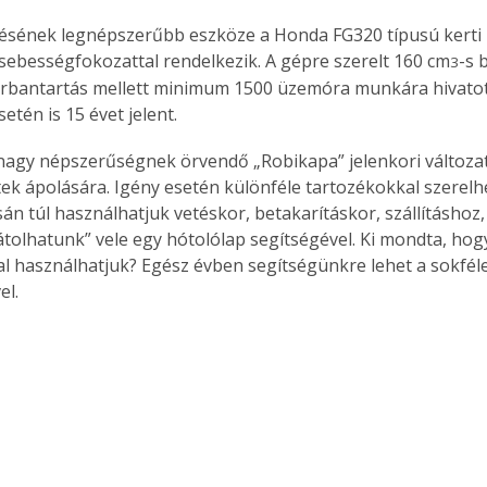
lésének legnépszerűbb eszköze a Honda FG320 típusú kerti
sebességfokozattal rendelkezik. A gépre szerelt 160 cm
-s 
3
rbantartás mellett minimum 1500 üzemóra munkára hivatott
tén is 15 évet jelent.
agy népszerűségnek örvendő „Robikapa” jelenkori változata 
ek ápolására. Igény esetén különféle tartozékokkal szerelhet
ásán túl használhatjuk vetéskor, betakarításkor, szállításhoz
pátolhatunk” vele egy hótolólap segítségével. Ki mondta, ho
al használhatjuk? Egész évben segítségünkre lehet a sokféle
el.