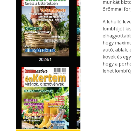
munkát bizto
örömmel for
A lehulló le
lombfújót ki
elhagyottabb
hogy maximum
autó, ablak,
kövek és egyé
hogy a porhó
lehet lombfú