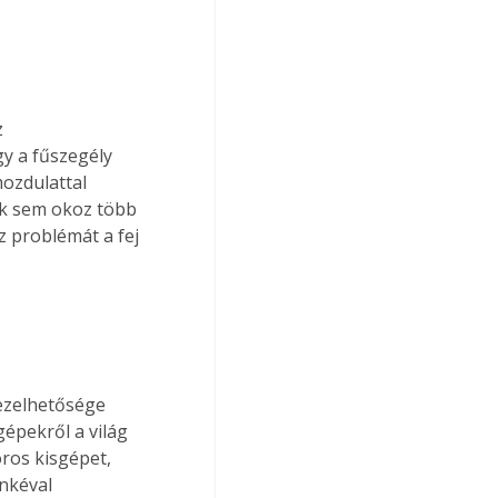
 
y a fűszegély 
ozdulattal 
suk sem okoz több 
 problémát a fej 
ezelhetősége 
épekről a világ 
ros kisgépet, 
nkéval 