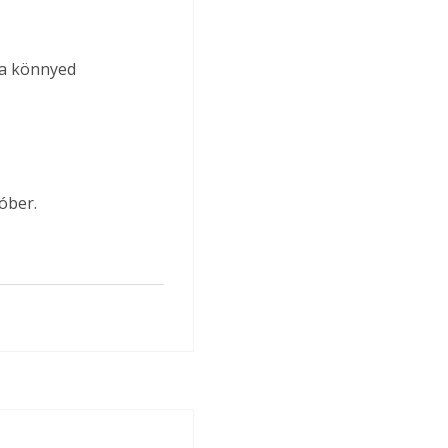
 a könnyed 
óber.