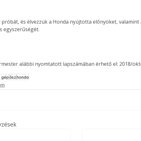
próbát, és élvezzük a Honda nyújtotta előnyöket, valamint
 egyszerűségét.
ermester alábbi nyomtatott lapszámában érhető el: 2018/okt
i gép
ősz
honda
lom
yzések
ertben,
Gyógyító növények: a
sban
természet kincsei az