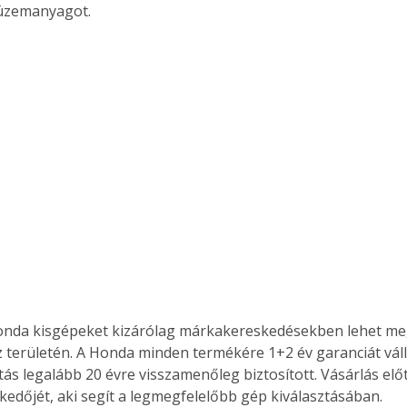
üzemanyagot.
onda kisgépeket kizárólag márkakereskedésekben lehet meg
 területén. A Honda minden termékére 1+2 év garanciát válla
tás legalább 20 évre visszamenőleg biztosított. Vásárlás előt
edőjét, aki segít a legmegfelelőbb gép kiválasztásában.