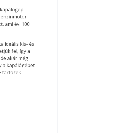
 kapálógép, 
benzinmotor 
, ami évi 100 
ideális kis- és 
jük fel, így a 
, de akár még 
gy a kapálógépet 
 tartozék 