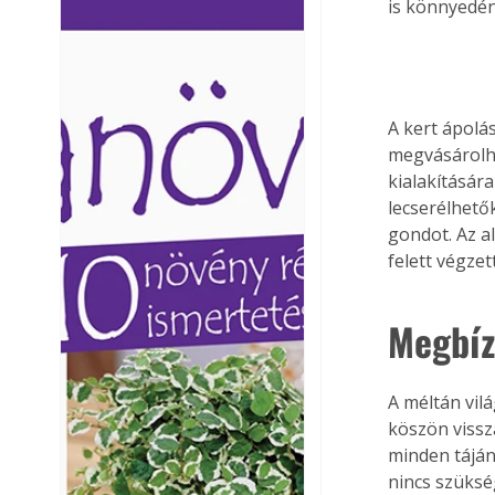
is könnyedén
Ezermester lapszámai. A
Ezermester lapszámai
Laptapir kényelmes megoldás,
Laptapir kényelmes 
mert: – t
mert: – t
A kert ápolá
megvásárolha
kialakításár
lecserélhetők
gondot. Az a
felett végze
Megbíz
A méltán vil
köszön vissz
minden táján
nincs szüksé