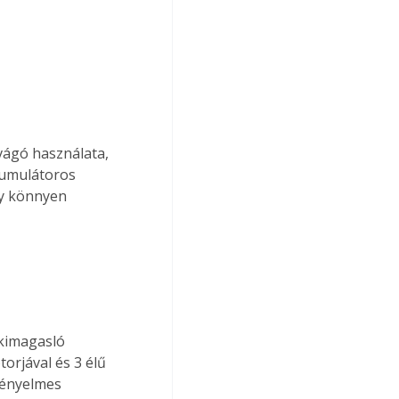
ágó használata, 
umulátoros 
y könnyen 
 kimagasló 
orjával és 3 élű 
kényelmes 