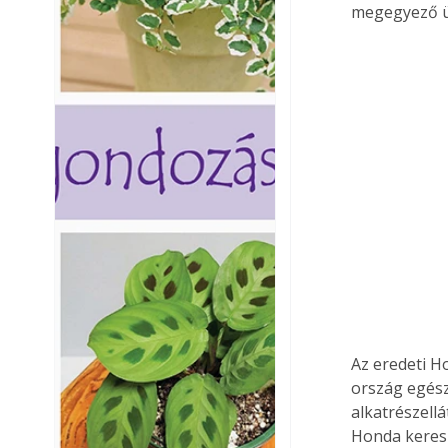
megegyező 
Az eredeti H
ország egész
alkatrészellá
Honda keresk