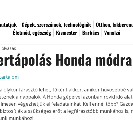
utatjuk
Gépek, szerszámok, technológiák
Otthon, lakberen
Életmód, egészség
Kismester
Barkács
Vonalzó
c olvasás
ertápolás Honda módra
tartalom
a olykor fárasztó lehet, főként akkor, amikor hűvösebbé váli
esznek a nappalok. A Honda gépeivel azonban rövid idő alat
elmesen végezhetjük el feladatainkat. Kell ennél több? Gazda
biztosítják a szükséges erőt a legfárasztóbb munkához is, n
sunk munkához!