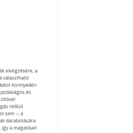
k elvégzésére, a 
á választható 
adatot könnyedén 
gazdaságos és 
zítővel 
gás nélkül 
t sem –, a 
yak darabolására 
, így a magasban 