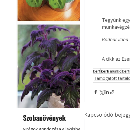
Tegyünk egy 
munkavégzés
Bodnár Ilona
A cikk az Ez
kert
kerti munka
kert
Támogatott tarta
Kapcsolódó bejeg
Szobanövények
Virágoskert: k
teraszon, laká
Virágok gondozása a lakásban,