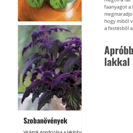
faanyagot a 
megmaradjon.
hogy miből va
a festésből 
Apróbb
lakkal
Szobanövények
Virágoskert: k
teraszon, laká
Virágok gondozása a lakásban,