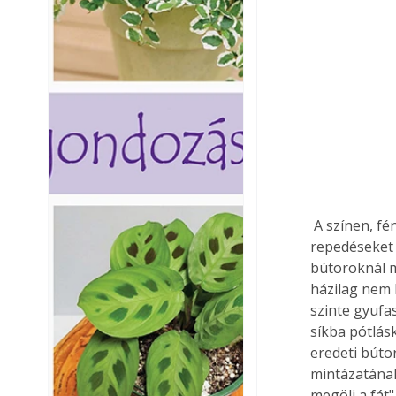
 A színen, fényen kívül az idős bútorok felülete esetenként megrepedezhet. A kisebb 
repedéseket 
bútoroknál m
házilag nem 
szinte gyufa
síkba pótlás
eredeti búto
mintázatának
megöli a fát"