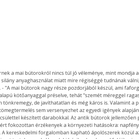
 silány anyaghasználat miatt mire régiséggé tudnának válni
.. - "A mai bútorok nagy része pozdorjából készül, ami fafor
alapú kötőanyaggal préselve, tehát "szemét méreggel ragas
 tönkremegy, de javíthatatlan és még káros is. Valamint a pr
 tömegtermelés sem versenyezhet az egyedi igények alapján
csülettel készített darabokkal. Az antik bútorok jellemzően 
zért fokozottan érzékenyek a környezeti hatásokra: napfényr
 A kereskedelmi forgalomban kapható ápolószerek közül az