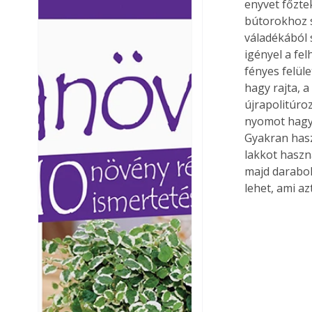
enyvet főztek
Ezermester lapszámai. A
Ezermester lapszámai
bútorokhoz s
Laptapir kényelmes megoldás,
Laptapir kényelmes 
váladékából 
mert: – t
mert: – t
igényel a fel
fényes felül
hagy rajta, a
újrapolitúro
nyomot hagy 
Gyakran hasz
lakkot haszn
majd darabokb
lehet, ami az