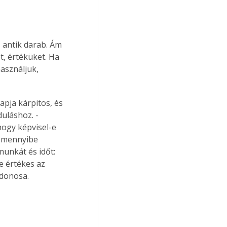
 antik darab. Ám 
, értéküket. Ha 
asználjuk, 
apja kárpitos, és 
uláshoz. - 
hogy képvisel-e 
a mennyibe 
munkát és időt: 
e értékes az 
jdonosa.