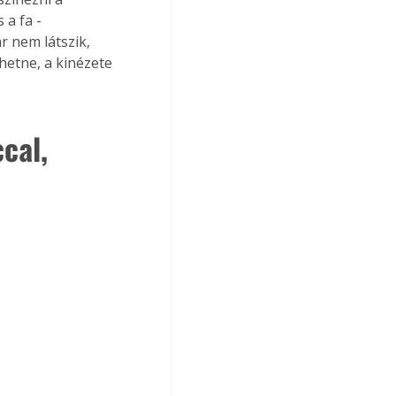
a fa - 
r nem látszik, 
hetne, a kinézete 
cal, 