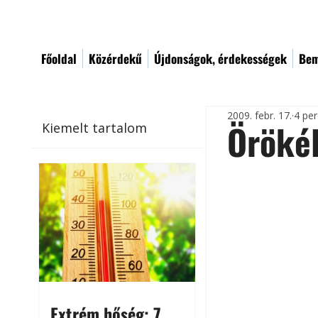
Főoldal
Közérdekű
Újdonságok, érdekességek
Bem
2009. febr. 17.
4 per
Örökél
Kiemelt tartalom
Extrém hőség: 7