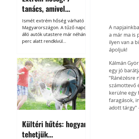
tanács, amivel
megóvhatjuk
Ismét extrém hőség várható
autónkat a nyári
A napjainkba
Magyarországon. A tűző napon
álló autók utastere már néhány
a már ma is 
károktól
perc alatt rendkívül
ilyen van a 
felmelegszik, és rövid időn belül
ápoljuk!
akár a 60-70 °C-ot is
megközelítheti. Ez nemcsak a
Kálmán György
beszállást teszi kellemetlenné,
egy jó barát
hanem az autó állapotára és a
"Ránézésre n
benne hagyott tárgyakra is
számottevő é
káros hatással lehet. Néhány
kerülne egy 
egyszerű óvintézkedéssel
faragások, in
azonban jelentősen
adott tárgy"
csökkenthetjük a hőség káros
hatásait.
Kültéri hűtés: hogyan
tehetjük