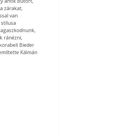
y antik bútort, 
a zárakat, 
ssal van 
stílusa 
 ragaszkodnunk, 
 ránézni, 
korabeli Bieder 
 említette Kálmán 