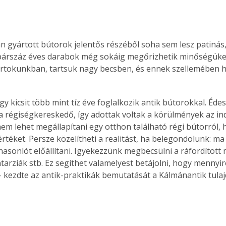
n gyártott bútorok jelentős részéből soha sem lesz patinás,
párszáz éves darabok még sokáig megőrizhetik minőségüket
birtokunkban, tartsuk nagy becsben, és ennek szellemében h
 kicsit több mint tíz éve foglalkozik antik bútorokkal. Édes
ja régiségkereskedő, így adottak voltak a körülmények az ind
em lehet megállapítani egy otthon található régi bútorról, 
rtéket. Persze közelítheti a realitást, ha belegondolunk: m
hasonlót előállítani. Igyekezzünk megbecsülni a ráfordított 
tarziák stb. Ez segíthet valamelyest betájolni, hogy mennyir
 - kezdte az antik-praktikák bemutatását a Kálmánantik tula