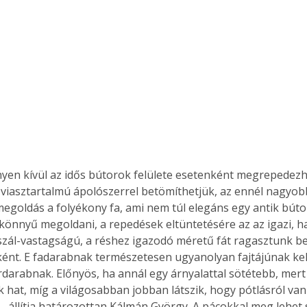
viasztartalmú ápolószerrel betömíthetjük, az ennél nagyob
egoldás a folyékony fa, ami nem túl elegáns egy antik bútor
könnyű megoldani, a repedések eltüntetésére az az igazi, h
szál-vastagságú, a réshez igazodó méretű fát ragasztunk be
ként. E fadarabnak természetesen ugyanolyan fajtájúnak kell
rdarabnak. Előnyös, ha annál egy árnyalattal sötétebb, mert 
 hat, míg a világosabban jobban látszik, hogy pótlásról van 
 - állítja határozottan Kálmán György. A pácokkal meg lehet 