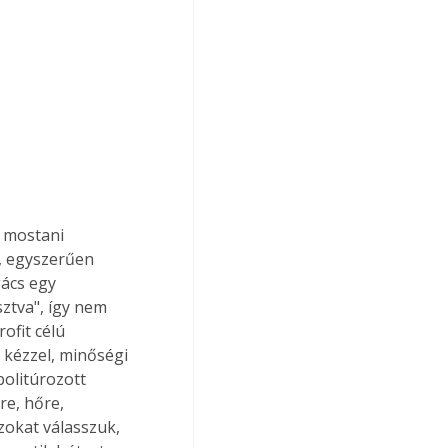
, egyszerűen 
gács egy 
ztva", így nem 
ofit célú 
 kézzel, minőségi 
politúrozott 
e, hőre, 
okat válasszuk, 