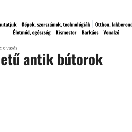
utatjuk
Gépek, szerszámok, technológiák
Otthon, lakberen
Életmód, egészség
Kismester
Barkács
Vonalzó
c olvasás
etű antik bútorok