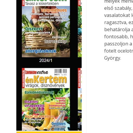
melyek méhvia
első szabály
vasalatokat 
ragasztva, ez
behatárolja 
fontosabb, h
passzoljon a
fotelt ocelot
György.