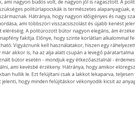
, ami nagyon büdös volt, de nagyon jól is ragasztott. A poli
. A
zükséges politúrlapocskák is természetes alapanyagúak, eg
megoldás,
származnak. Hátránya, hogy nagyon időigényes és nagy sza
hordása, ami többszöri visszacsiszolást és újabb kenést jelen
et eléréséig. A politúrozott bútor nagyon elegáns, ám érzéke
 napfény fakítja. Előnye, hogy szinte korlátlan alkalommal fel
zható. Vigyáznunk kell használatakor, hiszen egy ráhelyezett
már akkor is, ha az alja alatt csupán a levegő páratartalma 
nált bútor esetén - mondjuk egy étkezőasztalnál - érdemes
álni, ami kevésbé érzékeny. Hátránya, hogy amikor elöregs
an hullik le. Ezt felújítani csak a lakkot lekaparva, teljesen 
t jelenti, hogy minden felújításkor vékonyodik kicsit az anya