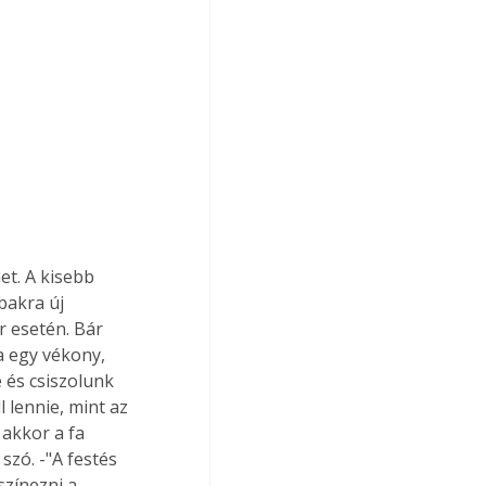
bakra új 
 esetén. Bár 
a egy vékony, 
 és csiszolunk 
 lennie, mint az 
akkor a fa 
szó. -"A festés 
színezni a 