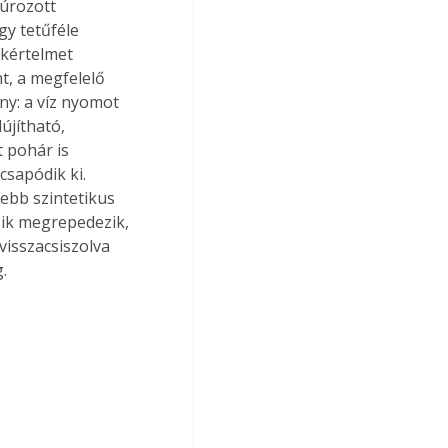
túrozott 
y tetűféle 
kértelmet 
t, a megfelelő 
ny: a víz nyomot 
újítható, 
 pohár is 
csapódik ki. 
ebb szintetikus 
zik megrepedezik, 
visszacsiszolva 
g.