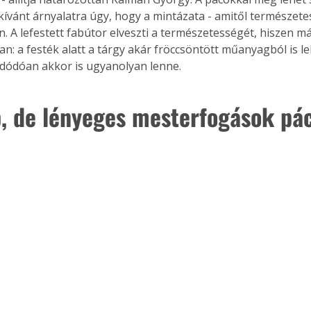
kívánt árnyalatra úgy, hogy a mintázata - amitől természetes 
 A lefestett fabútor elveszti a természetességét, hiszen má
n: a festék alatt a tárgy akár fröccsöntött műanyagból is le
adódóan akkor is ugyanolyan lenne.
, de lényeges mesterfogások pác
ertben,
Gyógyító növények: a
sban
természet kincsei az