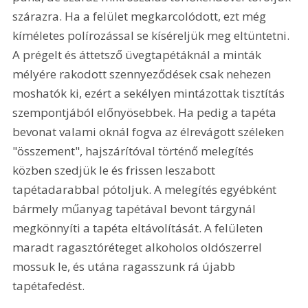
szárazra. Ha a felület megkarcolódott, ezt még 
kíméletes polírozással se kíséreljük meg eltüntetni. 
A prégelt és áttetsző üvegtapétáknál a minták 
mélyére rakodott szennyeződések csak nehezen 
moshatók ki, ezért a sekélyen mintázottak tisztítás 
szempontjából előnyösebbek. Ha pedig a tapéta 
bevonat valami oknál fogva az élrevágott széleken 
"összement", hajszárítóval történő melegítés 
közben szedjük le és frissen leszabott 
tapétadarabbal pótoljuk. A melegítés egyébként 
bármely műanyag tapétával bevont tárgynál 
megkönnyíti a tapéta eltávolítását. A felületen 
maradt ragasztóréteget alkoholos oldószerrel 
mossuk le, és utána ragasszunk rá újabb 
tapétafedést.