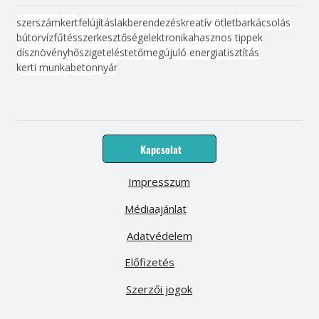
szerszám
kert
felújítás
lakberendezés
kreatív ötlet
barkácsolás
bútor
víz
fűtés
szerkesztőség
elektronika
hasznos tippek
dísznövény
hőszigetelés
tető
megújuló energia
tisztítás
kerti munka
beton
nyár
Kapcsolat
Impresszum
Médiaajánlat
Adatvédelem
Előfizetés
Szerzői jogok