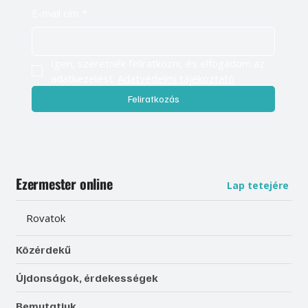
E-mail cím
*
Igen, szeretnék feliratkozni, és elfogadom az 
adatkezelést. 
Adatvédelmi tájékoztató
Feliratkozás
Ezermester online
Lap tetejére
Rovatok
Közérdekű
Újdonságok, érdekességek
Bemutatjuk