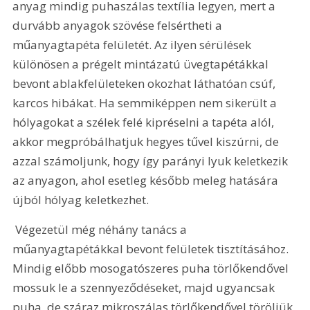
anyag mindig puhaszálas textília legyen, mert a 
durvább anyagok szövése felsértheti a 
műanyagtapéta felületét. Az ilyen sérülések 
különösen a prégelt mintázatú üvegtapétákkal 
bevont ablakfelületeken okozhat láthatóan csúf, 
karcos hibákat. Ha semmiképpen nem sikerült a 
hólyagokat a szélek felé kipréselni a tapéta alól, 
akkor megpróbálhatjuk hegyes tűvel kiszúrni, de 
azzal számoljunk, hogy így parányi lyuk keletkezik 
az anyagon, ahol esetleg később meleg hatására 
újból hólyag keletkezhet. 
 Végezetül még néhány tanács a 
műanyagtapétákkal bevont felületek tisztításához. 
Mindig előbb mosogatószeres puha törlőkendővel 
mossuk le a szennyeződéseket, majd ugyancsak 
puha, de száraz mikroszálas törlőkendővel töröljük 