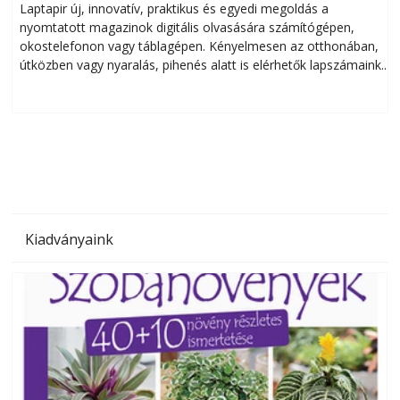
Laptapir új, innovatív, praktikus és egyedi megoldás a
L
nyomtatott magazinok digitális olvasására számítógépen,
okostelefonon vagy táblagépen. Kényelmesen az otthonában,
útközben vagy nyaralás, pihenés alatt is elérhetők lapszámaink.
ú
Bárhol, bármikor, akár külföldön élve vagy dolgozva is
B
olvashatók az Ezermester lapszámai. A Laptapir kényelmes
megoldás, mert: – t
Kiadványaink