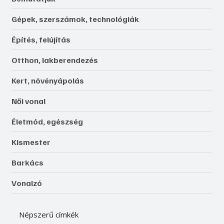
Gépek, szerszámok, technológiák
Építés, felújítás
Otthon, lakberendezés
Kert, növényápolás
Női vonal
Életmód, egészség
Kismester
Barkács
Vonalzó
Népszerű címkék