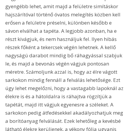
gyengébb lehet, amit majd a felületre simításkor 
hajszárítóval történő óvatos melegítés közben kell 
erősen a felületre préselni, különben később e 
sávon elválhat a tapéta. A legjobb azonban, ha e 
részt kivágjuk, és nem használjuk fel. Ilyen hibás 
részek főként a tekercsek végén lehetnek. A kellő 
nagyságú darabot mindig bő ráhagyással szabjuk 
le, és majd a bevonás végén vágjuk pontosan 
méretre. Számoljunk azzal is, hogy az élre vágott 
sarkokon mindig fennáll a felválás lehetősége. Ezt 
úgy lehet megelőzni, hogy a vastagabb lapoknál az 
élekre is és a hátoldalra is ráhajtva rögzítjük a 
tapétát, majd itt vágjuk egyenesre a széleket. A 
sarkokon pedig átfedésekkel akadályozhatjuk meg 
a borítóanyag felválását. Ezek lehetőleg a kevésbé 
látható élekre kerüljenek, a vékony fólia ugyanis 