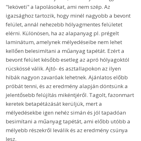
"leköveti" a lapolásokat, ami nem szép. Az 
igazsághoz tartozik, hogy minél nagyobb a bevont 
felület, annál nehezebb hólyagmentes felületet 
elérni. Különösen, ha az alapanyag pl. prégelt 
laminátum, amelynek mélyedéseibe nem lehet 
kellően belesimítani a műanyag tapétát. Ezért a 
bevont felület később esetleg az apró hólyagoktól 
rücskössé válik. Ajtó- és asztallapokon az ilyen 
hibák nagyon zavaróak lehetnek. Ajánlatos előbb 
próbát tenni, és az eredmény alapján döntsünk a 
jelentősebb felújítás mikéntjéről. Tagolt, fazonmart 
keretek betapétázását kerüljük, mert a 
mélyedésekbe igen nehéz simán és jól tapadóan 
besimítani a műanyag tapétát, ami előbb utóbb a 
mélyebb részekről leválik és az eredmény csúnya 
lesz.