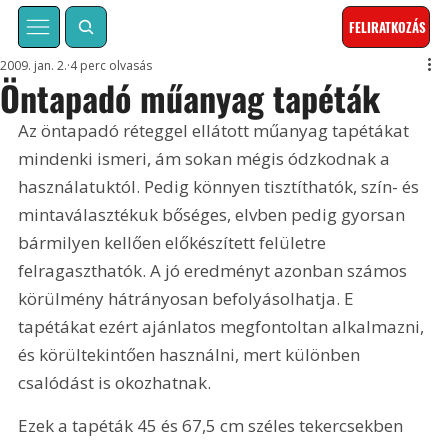
FELIRATKOZÁS
2009. jan. 2.
4 perc olvasás
Öntapadó műanyag tapéták
Az öntapadó réteggel ellátott műanyag tapétákat 
mindenki ismeri, ám sokan mégis ódzkodnak a 
használatuktól. Pedig könnyen tisztíthatók, szín- és 
mintaválasztékuk bőséges, elvben pedig gyorsan 
bármilyen kellően előkészített felületre 
felragaszthatók. A jó eredményt azonban számos 
körülmény hátrányosan befolyásolhatja. E 
tapétákat ezért ajánlatos megfontoltan alkalmazni, 
és körültekintően használni, mert különben 
csalódást is okozhatnak.
Ezek a tapéták 45 és 67,5 cm széles tekercsekben 