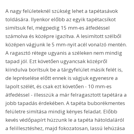
A nagy felületeknél szükség lehet a tapétasávok 
toldására. Ilyenkor előbb az egyik tapétacsíkot 
simítsuk fel, mégpedig 15 mm-es átfedéssel 
számolva és középre igazítva. A lesimított szélből 
középen vágjunk le 5 mm-nyit acél vonalzó mentén. 
A ragasztó rétege ugyanis a széleken nem mindig 
tapad jól. Ezt követően ugyancsak középről 
kiindulva borítsuk be a tárgyfelület másik felét is, 
de lepréselése előtt ennek is vágjuk egyenesre a 
lapolt szélét, és csak ezt követően - 10 mm-es 
átfedéssel - illesszük a már felragasztott tapétára a 
jobb tapadás érdekében. A tapéta buborékmentes 
felületre simítása mindig kényes feladat. Előbb 
kevés védőpapírt húzzunk le a tapéta hátoldaláról 
a felillesztéshez, majd fokozatosan, lassú lehúzása 