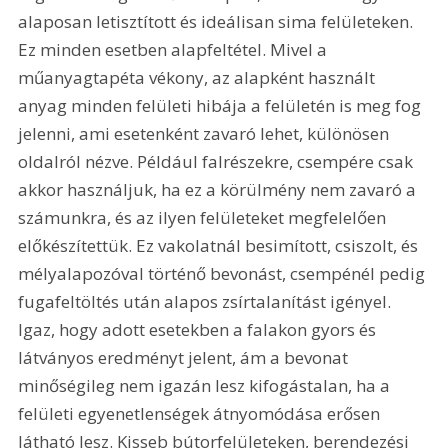
alaposan letisztított és ideálisan sima felületeken. 
Ez minden esetben alapfeltétel. Mivel a 
műanyagtapéta vékony, az alapként használt 
anyag minden felületi hibája a felületén is meg fog 
jelenni, ami esetenként zavaró lehet, különösen 
oldalról nézve. Például falrészekre, csempére csak 
akkor használjuk, ha ez a körülmény nem zavaró a 
számunkra, és az ilyen felületeket megfelelően 
előkészítettük. Ez vakolatnál besimított, csiszolt, és 
mélyalapozóval történő bevonást, csempénél pedig 
fugafeltöltés után alapos zsírtalanítást igényel. 
Igaz, hogy adott esetekben a falakon gyors és 
látványos eredményt jelent, ám a bevonat 
minőségileg nem igazán lesz kifogástalan, ha a 
felületi egyenetlenségek átnyomódása erősen 
látható lesz. Kisseb bútorfelületeken, berendezési 