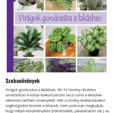
Szobanövények
Virágok gondozása a lakásban, 40+10 növény részletes
ismertetése! A könyv lexikonszerűen veszi sorra a lakásban
s
sikeresen tart­ha­tó növényeket. Már a növény kiválasztásakor
h
segítségünkre lesznek a leírások, mert pontosan megtudjuk,
k
hogy milyen körülményekre (hőmérséklet, páratartalom stb.) van