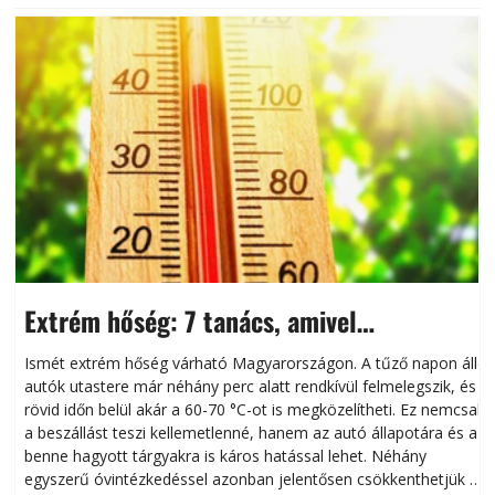
Extrém hőség: 7 tanács, amivel
megóvhatjuk autónkat a nyári károktól
Ismét extrém hőség várható Magyarországon. A tűző napon álló
autók utastere már néhány perc alatt rendkívül felmelegszik, és
rövid időn belül akár a 60-70 °C-ot is megközelítheti. Ez nemcsak
n
a beszállást teszi kellemetlenné, hanem az autó állapotára és a
benne hagyott tárgyakra is káros hatással lehet. Néhány
egyszerű óvintézkedéssel azonban jelentősen csökkenthetjük a