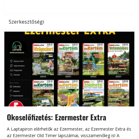
hőség káros hatásait.
l
Szerkesztőségi
Okoselőfizetés: Ezermester Extra
A Laptapiron elérhetők az Ezermester, az Ezermester Extra és
az Ezermester Old Timer lapszámai, visszamenőleg is! A