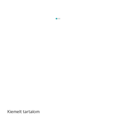
Gyerekszoba az új tanévhez
Kiemelt tartalom