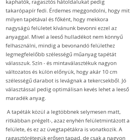
kaphatók, ragasztós hátoldalukat pedig 
takarópapír fedi. Érdemes meggondolni, hogy mit 
milyen tapétával és főként, hogy mekkora 
nagyságú felületet kívánunk bevonni ezzel az 
anyaggal. Mivel a leeső hulladékot nem könnyű 
felhasználni, mindig a bevonandó felülethez 
legmegfelelőbb szélességű műanyag tapétát 
válasszuk. Szín - és mintaválasztékuk nagyon 
változatos és külön előnyük, hogy akár 10 cm 
szélességű darabot is levágnak a tekercsekből. Jó 
választással pedig optimálisan kevés lehet a leeső 
maradék anyag. 
 A tapéták közül a legtöbbnek selymesen matt, 
ritkábban prégelt-, azaz enyhén felületmintázott a 
felülete, és ez az üvegtapétákra is vonatkozik. A 
ragasztórétegük erősen tapad, de csak a nagyon 