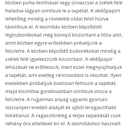
közben puha textíliával vagy szivaccsal a szélek felé 
haladva lágyan simítsuk le a tapétát. A védőpapírt 
lehetőleg mindig a rövidebb oldal felöl húzva 
távolítsuk el. A lesimítás közben képződött 
légbuborékokat még könnyű kiszorítani a fólia alól, 
amit közben egyre erősebben préseljünk a 
felületre. A közben képződő buborékokat mindig a 
szélek felé igyekezzünk kiszorítani. A védőpapír 
lehúzását ne erőltessük, mert ezzel megnyújthatjuk 
a tapétát, ami esetleg ráncosodást is okozhat. Ilyen 
esetekben próbáljuk óvatosan felhúzni a tapétát, 
majd kisimítva gondosabban simítsuk vissza a 
felületre. A rugalmas anyag ugyanis gyorsan 
visszanyeri eredeti alakját és újból leragasztható 
hibátlanul. A ragasztóréteg a teljes tapadását csak 
néhány óra elteltével éri el. A lesimításhoz használt 