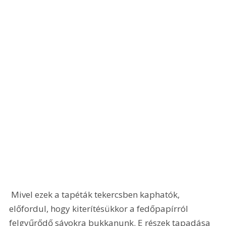
 Mivel ezek a tapéták tekercsben kaphatók, 
előfordul, hogy kiterítésükkor a fedőpapírról 
felgyűrődő sávokra bukkanunk. E részek tapadása 