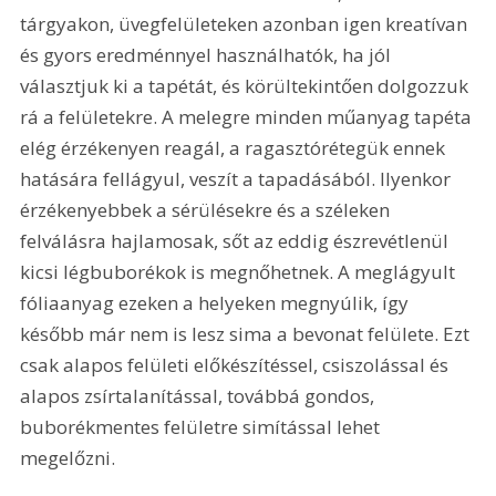
tárgyakon, üvegfelületeken azonban igen kreatívan 
és gyors eredménnyel használhatók, ha jól 
választjuk ki a tapétát, és körültekintően dolgozzuk 
rá a felületekre. A melegre minden műanyag tapéta 
elég érzékenyen reagál, a ragasztórétegük ennek 
hatására fellágyul, veszít a tapadásából. Ilyenkor 
érzékenyebbek a sérülésekre és a széleken 
felválásra hajlamosak, sőt az eddig észrevétlenül 
kicsi légbuborékok is megnőhetnek. A meglágyult 
fóliaanyag ezeken a helyeken megnyúlik, így 
később már nem is lesz sima a bevonat felülete. Ezt 
csak alapos felületi előkészítéssel, csiszolással és 
alapos zsírtalanítással, továbbá gondos, 
buborékmentes felületre simítással lehet 
megelőzni. 