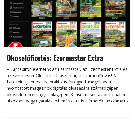
Okoselőfizetés: Ezermester Extra
A Laptapiron elérhetők az Ezermester, az Ezermester Extra és
az Ezermester Old Timer lapszámai, visszamenőleg is! A
Laptapir új, innovatív, praktikus és egyedi megoldás a
L
nyomtatott magazinok digitális olvasására számítógépen,
okostelefonon vagy táblagépen. Kényelmesen az otthonában,
útközben vagy nyaralás, pihenés alatt is elérhetők lapszámaink.
ú
Bárhol, bármikor, akár külföldön élve vagy dolgozva is
B
olvashatók az Ezermester lapszámai. A Laptapir kényelmes
megoldás, mert: – t