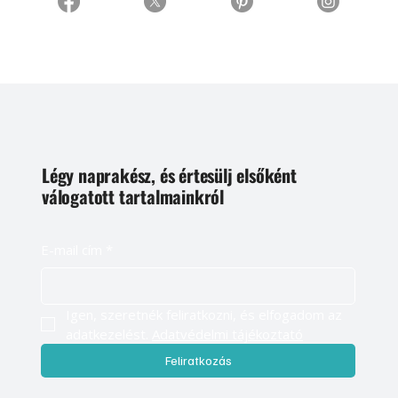
Légy naprakész, és értesülj elsőként
válogatott tartalmainkról
E-mail cím
*
Igen, szeretnék feliratkozni, és elfogadom az 
adatkezelést. 
Adatvédelmi tájékoztató
Feliratkozás