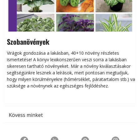
Szobanövények
Virágok gondozása a lakásban, 40+10 növény részletes
ismertetése! A könyv lexikonszerűen veszi sorra a lakásban
s
sikeresen tart­ha­tó növényeket. Már a növény kiválasztásakor
h
segítségünkre lesznek a leírások, mert pontosan megtudjuk,
k
hogy milyen körülményekre (hőmérséklet, páratartalom stb.) van
szüksége a növénynek az egészséges fejlődéshez.
t
Kövess minket