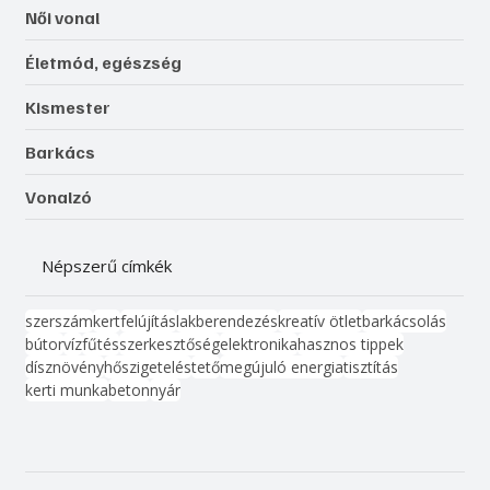
Női vonal
Életmód, egészség
Kismester
Barkács
Vonalzó
Népszerű címkék
szerszám
kert
felújítás
lakberendezés
kreatív ötlet
barkácsolás
bútor
víz
fűtés
szerkesztőség
elektronika
hasznos tippek
dísznövény
hőszigetelés
tető
megújuló energia
tisztítás
kerti munka
beton
nyár