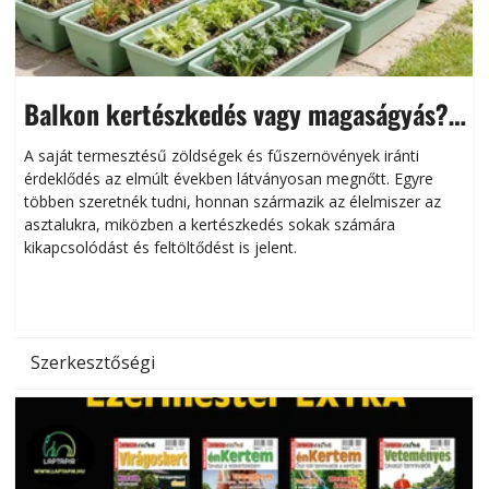
Balkon kertészkedés vagy magaságyás?
Helytakarékos kertészkedés
A saját termesztésű zöldségek és fűszernövények iránti
érdeklődés az elmúlt években látványosan megnőtt. Egyre
többen szeretnék tudni, honnan származik az élelmiszer az
l
asztalukra, miközben a kertészkedés sokak számára
kikapcsolódást és feltöltődést is jelent.
é
d
Szerkesztőségi